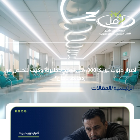
أضرار حبوب ليريكا 300: متى تصبح خطيرة؟ وكيف تتخلص من
إدمانها بأمان؟
الرئيسية
/
المقالات