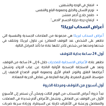
انتفاخ في الوجه والشفتين.
تورم اللسان والحلق وصعوبة البلع والتنفس.
طفح جلدي أحمر منتشر.
ارتفاع درجة حرارة الجسم “الحمى”.
أعراض انسحاب ليريكا؟
أعراض انسحاب ليريكا
هي مجموعة من العلامات الجسدية والنفسية التي
تظهر على الشخص عند التوقف المفاجئ عن تناول ليريكا، وتختلف في
شدتها ومدتها من شخص لآخر، لكنها عادة ما تأخذ المراحل التالية:
أول 24 ساعة بداية التوقف
تظهر عادة
الأعراض الانسحابية للمخدرات
خلال 6 إلى 24 ساعة من التوقف،
وتعد هي الاستجابة الجسدية الأولية الناتجة عن غياب الدواء، وتشمل
أعراضها القلق والتوتر العام، الأرق وصعوبة النوم، الصداع الخفيف إلى
متوسط، التعرق المفرط، والرغبة العارمة في تعاطي الجرعة المعتادة.
أول أسبوع من التوقف ومرحلة الذروة
تبدأ ذروة أعراض الانسحاب من اليوم الثالث ويمكن أن تستمر إلى الأسبوع
الأول من التوقف عن التعاطي، وتشمل الأعراض آلام شديدة في العضلات
والمفاصل ورعشة في الأطراف خارجة عن السيطرة، وزيادة سرعة ضربات