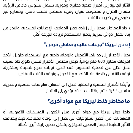
الآثار الجانبية إلى أضرار صحية خطيرة وفورية، تشمل تشوش حاد في الرؤية،
فقدان الاتزان والسقوط، غثيان وقيء مستمر، تشتت ذهني، وتسارع غير
طبيعي في ضربات القلب.
تزداد المخاطر وتصل إلى زيادة خطر الحوادث، الإصابات الجسدية، والبدء في
بناء تحمل دوائي سريع يدفع المستخدم لزيادة الجرعة أكثر.
إدمان ليريكا “جرعات عالية وتعاطي مزمن”
تصل الأضرار إلى حد تلف الأعضاء والوفاة، خاصة مع الاستخدام طويل الأمد
لجرعات تتجاوز 600 ملغ يومياً، حيص تتضمن الأضرار فشل كلوي حاد بسبب
عجز الكلى عن تصفية السموم، تلف كبدي، نوبات صرع شديدة ومتكررة،
توقف التنفس خاصة عند الخلط مع الكحول، وتوقف القلب المفاجئ.
وأيضًا الأضرار النفسية والعقلية تصل إلى الذهان، هلوسات سمعية وبصرية،
فقدان ذاكرة دائم، واكتئاب حاد قد يؤدي إلى الانتحار.
ما مخاطر خلط ليريكا مع مواد أخرى؟
خلط دواء ليريكا مع مواد أخرى مثل الكحول، المسكنات الأفيونية، أو
المهدئات، من أخطر السلوكيات التي تصل إلى الوفاة المفاجئة، حيث يتضاعف
التأثير المثبط للجهاز العصبي المركزي بشكل خطير، إليك أبرز الأمثلة: