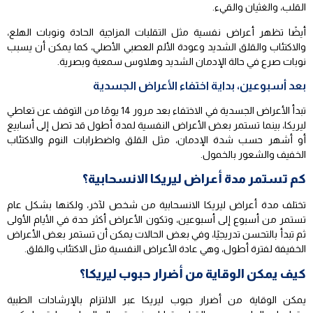
القلب، والغثيان والقيء.
أيضًا تظهر أعراض نفسية مثل التقلبات المزاجية الحادة ونوبات الهلع،
والاكتئاب والقلق الشديد وعودة الألم العصبي الأصلي، كما يمكن أن يسبب
نوبات صرع في حالة الإدمان الشديد وهلاوس سمعية وبصرية.
بعد أسبوعين، بداية اختفاء الأعراض الجسدية
تبدأ الأعراض الجسدية في الاختفاء بعد مرور 14 يومًا من التوقف عن تعاطي
ليريكا، بينما تستمر بعض الأعراض النفسية لمدة أطول قد تصل إلى أسابيع
أو أشهر حسب شدة الإدمان، مثل القلق واضطرابات النوم والاكتئاب
الخفيف والشعور بالخمول.
كم تستمر مدة أعراض ليريكا الانسحابية؟
تختلف مدة أعراض ليريكا الانسحابية من شخص لآخر، ولكنها بشكل عام
تستمر من أسبوع إلى أسبوعين، وتكون الأعراض أكثر حدة في الأيام الأولى
ثم تبدأ بالتحسن تدريجيًا، وفي بعض الحالات يمكن أن تستمر بعض الأعراض
الخفيفة لفترة أطول، وهي عادة الأعراض النفسية مثل الاكتئاب والقلق.
كيف يمكن الوقاية من أضرار حبوب ليريكا؟
يمكن الوقاية من أضرار حبوب ليريكا عبر الالتزام بالإرشادات الطبية