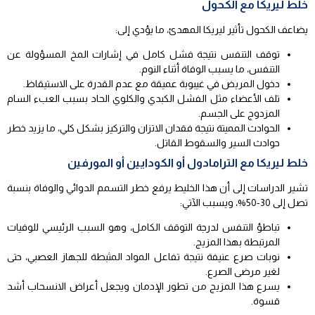
خلط ليريكا مع الكحول
يضاعف الكحول تأثير ليريكا المهدئ، ما يؤدي إلى:
توقف التنفس نتيجة فشل كامل في إشارات المخ المسؤولة عن
التنفس، ما يسبب الوفاة أثناء النوم.
دخول المريض في غيبوبة عميقة مع عدم القدرة على الاستيقاظ.
تلف الأعضاء مثل الفشل الكبدي والكلوي الحاد بسبب العبء السام
المزدوج على الجسم.
الحوادث المميتة نتيجة فقدان الاتزان والتركيز بشكل كلي، ما يزيد خطر
حوادث السير والسقوط القاتل.
خلط ليريكا مع الترامادول أو الكودايين أو المورفين
تشير الدراسات إلى أن هذا الخليط يرفع خطر التسمم الدوائي والوفاة بنسبة
تصل إلى 30-50%، ويسبب الآتي:
تباطؤ التنفس لدرجة التوقف الكامل، وهو السبب الرئيسي للوفيات
المرتبطة بهذا المزيج.
نوبات صرع عنيفة نتيجة تفاعل المواد المثبطة للجهاز العصبي، حتى
لغير مرضى الصرع.
يسرع هذا المزيج من تطور الإدمان ويجعل أعراض الانسحاب أشد
قسوة.