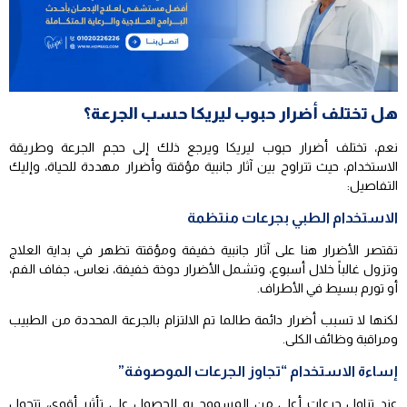
هل تختلف أضرار حبوب ليريكا حسب الجرعة؟
نعم، تختلف أضرار حبوب ليريكا ويرجع ذلك إلى حجم الجرعة وطريقة
الاستخدام، حيث تتراوح بين آثار جانبية مؤقتة وأضرار مهددة للحياة، وإليك
التفاصيل:
الاستخدام الطبي بجرعات منتظمة
تقتصر الأضرار هنا على آثار جانبية خفيفة ومؤقتة تظهر في بداية العلاج
وتزول غالباً خلال أسبوع، وتشمل الأضرار دوخة خفيفة، نعاس، جفاف الفم،
أو تورم بسيط في الأطراف.
لكنها لا تسبب أضرار دائمة طالما تم الالتزام بالجرعة المحددة من الطبيب
ومراقبة وظائف الكلى.
إساءة الاستخدام “تجاوز الجرعات الموصوفة”
عند تناول جرعات أعلى من المسموح به للحصول على تأثير أقوى، تتحول