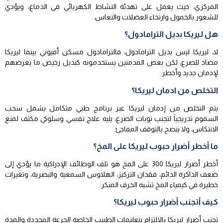
المركزي، حيث يعمل على تهدئة النشاط الكهربائي في الدماغ، ويؤدي
للشعور بالخمول وارتخاء العضلات والنعاس.
هل ليريكا بديل الترامادول؟
لا، ليريكا ليس بديل الترامادول، فالترامادول مسكن أفيوني بينما ليريكا
مضاد للصرع، لكن بعض المدمنين يستخدمونه كبديل رخيص ما يعرضهم
لإدمان جديد وأخطر.
التخلص من ادمان ليريكا؟
يتم التخلص من إدمان ليريكا عبر برنامج طبي متكامل يشمل سحب
السموم تدريجياً لتجنب نوبات الصرع، يليه علاج نفسي وسلوكي مكثف لمنع
الانتكاس، ولا ينصح بالتوقف المفاجئ.
ما أخطر أضرار حبوب ليريكا على المخ؟
أخطر أضرار ليريكا 300 على المخ هو تلف الوظائف الإدراكية ما يؤدي إلى
ضعف الذاكرة الدائم، فقدان التركيز، الهلاوس السمعية والبصرية، وتغيرات
خطيرة في كيمياء المخ تشبه الخرف المبكر.
كيف أتجنب أضرار حبوب ليريكا؟
تجنب أضرار ليريكا بالالتزام بتعليمات الطبيب الخاصة الجرعة المحددة والمدة