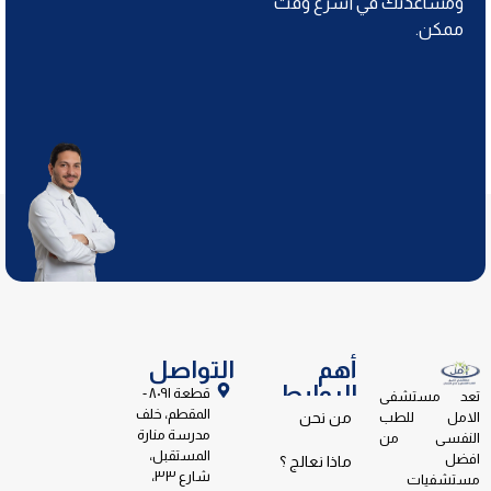
ومساعدتك في أسرع وقت
ممكن.
أهم
التواصل
الروابط
قطعة ٨٠٩١ -
تعد مستشفى
المقطم، خلف
الامل للطب
من نحن
مدرسة منارة
النفسى من
المستقبل،
افضل
ماذا نعالج ؟
شارع ٣٣،
مستشفيات