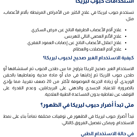
استخدامات حبوب ليريكا
تستخدم حبوب ليريكا في علاج الكثير من الأمراض المرتبطة بآلام الأعصاب،
مثل:
علاج آلام الأعصاب الطرفية الناتج عن مرض السكري.
علاج الألم العصبي التالي للهربس.
علاج اعتلال الأعصاب الناتج عن إصابات العمود الفقري.
علاج آلام العضلات والعظام.
كيفية الاستخدام الغير صحيح لحبوب ليريكا؟
الاستخدام الغير صحيح للريكا يتراوح ما بين طحن الحبوب ثم استنشاقها أو
طحن حبوب اللريكا ثم إذابتها في ماء أو مادة مذيبة وتعاطيها بالحقن
الوريدي، أو زيادة الجرعة الموصوفة لأكثر من 20 ضعف تقريبا، مما يؤدي
بالضرورة للاعتياد الجسدي والذهني على البريجابلين، وعدم القدرة على
التوقف عن تعاطيه بدون المساعدة الطبية العلاجية.
متى تبدأ أضرار حبوب ليريكا في الظهور؟
تبدأ أضرار حبوب ليريكا في الظهور في توقيتات مختلفة تماماً بناء على نمط
الاستخدام، ويمكن تفصيل الفروق كالتالي:
في حالة الاستخدام الطبي