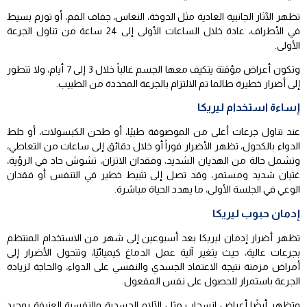
تظهر الآثار الجانبية العادية مثل الدوخة، النعاس، جفاف الفم، أو تورم بسيط
في الأطراف، عادة خلال الساعات الأولى إلى 24 ساعة من تناول الجرعة
الأولى.
وتكون أعراض مؤقتة يتكيف معها الجسم غالباً خلال 3 إلى 7 أيام، ولا تتطور
إلى أضرار خطيرة طالما تم الالتزام بالجرعة المحددة من الطبيب.
إساءة استخدام ليريكا
عند تناول جرعات أعلى من الموصوفة طبيًا، أو طحن الكبسولات، أو خلط
الدواء بالكحول، تظهر الأضرار فوراً أو خلال دقائق إلى ساعات من التعاطي،
وتشمل حالة من الهذيان الشديد، وفقدان الاتزان، تشوش حاد في الرؤية،
غثيان شديد ومستمر، وقد تصل إلى تثبيط خطير في التنفس أو فقدان
الوعي في الجلسة الأولى، ما يهدد الحياة مباشرة.
إدمان حبوب ليريكا
تظهر أضرار إدمان ليريكا بعد أسبوعين إلى شهر من الاستخدام المنتظم
بجرعات عالية، حيث يتغير آلية عمل الدماغ كيميائيًا، وتتحول الأضرار إلى
أمراض مزمنة نتيجة الاعتماد الجسدي والنفسي على الدواء، والحاجة لزيادة
الجرعة باستمرار للحصول على نفس المفعول.
وتظهر أيضًا أعراض انسحاب مثل الآلام الجسدية والنفسية العنيفة بمجرد