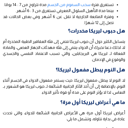
تستغرق فترة
سحب السموم من الجسم
مدة تتراوح من 7 : 14 يومًا.
بينما مدة التأهيل السلوكي المعرفي تستغرق من 3 : 6 أشهر.
وفترة المتابعة الخارجية لا تقل عن 6 أشهر وفي بعض الحالات قد
تصل إلى 12 شهرًا.
هل حبوب ليريكا مخدرات؟
يتساءل الكثير حول أن حبوب ليريكا تنتمي إلى فئة العقاقير الطبية المخدرة أم
لا، لذلك دعنا نخبرك أن الدواء ينتمي إلى فئة مهدئات الجهاز العصبي، والمادة
الفعالة لـ ليريكا هي البريجابلين، والتي تسبب الاعتماد النفسي والجسدي
والوقوع في الإدمان.
هل النوم يبطل مفعول ليريكا؟
لا، النوم لا يبطل مفعول ليريكا، حيث يستمر مفعول الدواء في الجسم أثناء
النوم، بالإضافة إلى أن أحد الآثار الجانبية الشائعة لـ حبوب ليريكا هو الشعور بـ
النعاس، لذا لا يؤثر النوم على مدة أو قوة تأثير الدواء.
ما هي أعراض ليريكا أول مرة؟
أعراض ليريكا أول مرة هي الأعراض الجانبية الشائعة للدواء، والتي تحدث
عادة في بداية تناوله، وتشمل ما يلي: