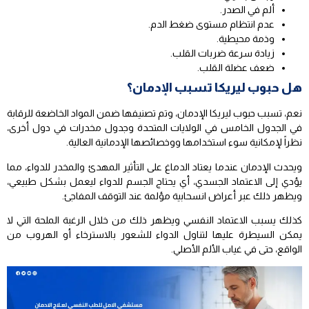
ألم في الصدر.
عدم انتظام مستوى ضغط الدم.
وذمة محيطية.
زيادة سرعة ضربات القلب.
ضعف عضلة القلب.
هل حبوب ليريكا تسبب الإدمان؟
نعم، تسبب حبوب ليريكا الإدمان، وتم تصنيفها ضمن المواد الخاضعة للرقابة
في الجدول الخامس في الولايات المتحدة وجدول مخدرات في دول أخرى،
نظراً لإمكانية سوء استخدامها ووخصائصها الإدمانية العالية.
ويحدث الإدمان عندما يعتاد الدماغ على التأثير المهدئ والمخدر للدواء، مما
يؤدي إلى الاعتماد الجسدي، أي يحتاج الجسم للدواء ليعمل بشكل طبيعي،
ويظهر ذلك عبر أعراض انسحابية مؤلمة عند التوقف المفاجئ.
كذلك يسبب الاعتماد النفسي ويظهر ذلك من خلال الرغبة الملحة التي لا
يمكن السيطرة عليها لتناول الدواء للشعور بالاسترخاء أو الهروب من
الواقع، حتى في غياب الألم الأصلي.