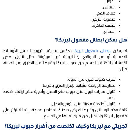
الدوار.
النعاس.
جفاف الفم.
صعوبة التركيز.
ضعف الذاكرة.
الصداع.
هل يمكن إبطال مفعول ليريكا؟
لا يمكن
إبطال مفعول ليريكا
بعكس ما يتم الترويج له في الأوساط
الإدمانية أو عبر المواقع الإلكترونية غير الموثوقة، مثل تناول بعض
الأعشاب لتنظيف الجسم من حبوب ليريكا وغيرها من الطرق غير الطبية،
مثل:
شرب كميات كبيرة من المياه.
ممارسة الرياضة الشاقة بإفراز العرق بإفراط.
تناول مدرات البول مثل حبوب منع الحمل وأدوية علاج ارتفاع ضغط
الدم.
تناول أطعمة معينة مثل الثوم والبصل.
كافة هذه الوسائل وغيرها تعرض صحتك لمخاطر عديدة، بينما لا تؤثر على
مفعول ليريكا ولا تقلل من فترة بقائها في الجسم.
تجربتي مع ليريكا وكيف تخلصت من أضرار حبوب ليريكا؟