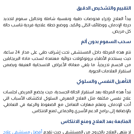
التقييم والتشخيص الدقيق
يبدأ العلاج بإجراء فحوصات طبية ونفسية شاملة وتحاليل سموم لتحديد
درجة الإدمان، ووظائف الكلى والكبد، ووضع خطة علاجية فردية تناسب حالة
كل مريض.
سحب السموم بدون ألم
تتم هذه المرحلة داخل المستشفى تحت إشراف طبي على مدار 24 ساعة،
حيث يستخدم الأطباء بروتوكولات دوائية معتمدة لسحب مادة البريجابلين
من الجسم تدريجياً، ما يلغي معاناة الأعراض الانسحابية العنيفة ويضمن
استقرار العلامات الحيوية.
التأهيل النفسي والسلوكي
تبدأ هذه المرحلة بعد استقرار الحالة الجسدية، حيث يخضع المريض لجلسات
علاج نفسي مكثفة مثل العلاج المعرفي السلوكي لاكتشاف الأسباب التي
أدت للإدمان، وتعلم مهارات التعامل مع الضغوط والرغبة في التعاطي،
بالإضافة إلى برامج الدعم الأسري والجماعي لمنع الانتكاس.
المتابعة بعد العلاج ومنع الانتكاس
لا ينتهي العلاج بالخروج من المستشفى، حيث تقدم
أفضل مستشفى علاج