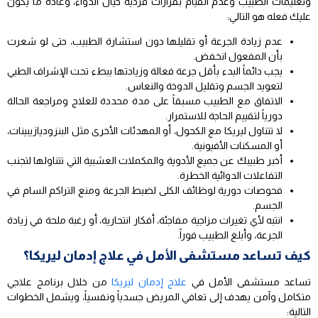
وتعليمات الطبيب وعدم القيام بقرارات فردية حيال الدواء، وعادة ما يكون
عليك فعله هو التالي:
عدم زيادة الجرعة أو تقليلها دون استشارة الطبيب، حتى لو شعرت
بأن المفعول انخفض.
يجب دائماً البدء بأقل جرعة فعالة وزيادتها ببطء تحت الإشراف الطبي
لتعويد الجسم وتقليل الدوخة والنعاس.
الاتفاق مع الطبيب مسبقاً على مدة محددة للعلاج ومراجعة الحالة
دورياً لتقييم الحاجة للاستمرار.
لا تتناول ليريكا مع الكحول، أو المهدئات الأخرى مثل البنزوديازيبينات،
أو المسكنات الأفيونية.
أخبر طبيبك عن جميع الأدوية والمكملات العشبية التي تتناولها لتجنب
التفاعلات الدوائية الخطرة.
فحوصات دورية لوظائف الكلى لضبط الجرعة ومنع التراكم السام في
الجسم.
انتبه لأي تغيرات مزاجية مفاجئة، أفكار انتحارية، أو رغبة ملحة في زيادة
الجرعة، وأبلغ الطبيب فوراً.
كيف تساعد مستشفى الأمل في علاج إدمان ليريكا؟
تساعد مستشفى الأمل في
علاج إدمان ليريكا
من خلال برنامج علاجي
متكامل وآمن يهدف إلى تعافي المريض جسدياً ونفسياً، ويشمل الخطوات
التالية: