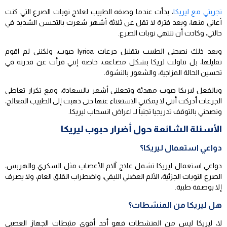
تجربتي مع ليريكا
، بدأت عندما وصفه الطبيب لعلاج نوبات الصرع التي كنت
أعاني منها، وبعد فترة لا تقل عن ثلاثة أشهر شعرت بالتحسن الشديد في
حالتي، وكادت أن تنتهي نوبات الصرع.
وبعد ذلك نصحني الطبيب بتقليل جرعات lyrica حبوب، ولكنني لم اقوم
تقليلها، بل تناولت لريكا بشكل مضاعف، خاصة إنني قرأت عن قدرته في
تحسين الحالة المزاجية، والشعور بالنشوة.
وبالفعل ليريكا حبوب مهدئة وتجعلني أشعر بالسعادة، ومع تكرار تعاطي
الجرعات أدركت أنني لا يمكنني الاستغناء عنها حتى ذهبت إلى الطبيب المعالج،
ونصحني بالتوقف تدريجيا تجنباً لـ اعراض انسحاب ليريكا.
الأسئلة الشائعة حول أضرار حبوب ليريكا
دواعي استعمال ليريكا؟
دواعي استعمال ليريكا تشمل علاج آلام الأعصاب مثل السكري والهربس،
الصرع النوبات الجزئية، الألم العضلي الليفي، واضطراب القلق العام، ولا يصرف
إلا بوصفة طبية.
هل ليريكا من المنشطات؟
لا، ليريكا ليس من المنشطات فهو أحد أقوى مثبطات الجهاز العصبي