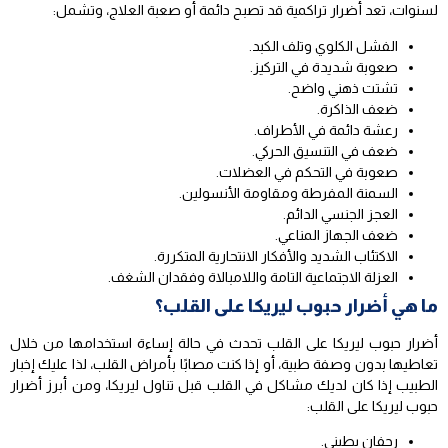
لسنوات، تعد أضرار تراكمية قد تصبح دائمة أو صعبة العلاج، وتشمل:
الفشل الكلوي وتلف الكبد.
صعوبة شديدة في التركيز.
تشتت ذهني واضح.
ضعف الذاكرة.
رعشة دائمة في الأطراف.
ضعف في التنسيق الحركي.
صعوبة في التحكم في العضلات.
السمنة المفرطة ومقاومة الأنسولين.
العجز الجنسي الدائم.
ضعف الجهاز المناعي.
الاكتئاب الشديد والأفكار الانتحارية المتكررة.
العزلة الاجتماعية التامة واللامبالاة وفقدان الشغف.
ما هي أضرار حبوب ليريكا على القلب؟
أضرار حبوب ليريكا على القلب تحدث في حالة إساءة استخدامها من خلال
تعاطيها بدون وصفة طبية، أو إذا كنت مصابًا بأمراض القلب، لذا عليك إخبار
الطبيب إذا كان لديك مشاكل في القلب قبل تناول ليريكا، ومن أبرز أضرار
حبوب ليريكا على القلب:
رجفان بطيني.