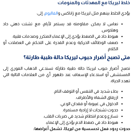
خلط ليريكا مع المهدئات والمنومات
يؤدي الخلط بينهم مثل ليريكا مع زاناكس و
الفاليوم
، إلى:
نعاس لا يمكن مقاومته قد يستمر لأيام، مع تشتت ذهني حاد
وهلاوس.
هبوط حاد في الضغط يؤدي إلى الإغماء المتكرر وصدمات قلبية.
ضعف الوظائف الحركية وعدم القدرة على التحكم في العضلات أو
الكلام.
متى تصبح أضرار حبوب ليريكا حالة طبية طارئة؟
تصبح أضرار حبوب ليريكا حالة طبية طارئة تستدعي الذهاب الفوري إلى
المستشفى أو استدعاء الإسعاف عند ظهور أي من العلامات التالية التي
تهدد الحياة:
بطء شديد في التنفس أو التوقف التام.
ازرقاق الشفاه والأطراف.
الدخول في غيبوبة أو فقدان الوعي.
حدوث تشنجات لا إرادية مستمرة.
تسارع وعدم انتظام شديد في ضربات القلب.
هبوط حاد في ضغط الدم يؤدي إلى الإغماء.
حدوث ردود فعل تحسسية من ليريكا، تشمل أعراضها: