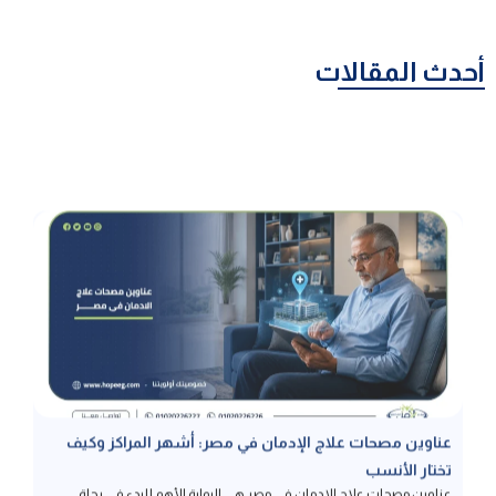
أحدث المقالات
عناوين مصحات علاج الإدمان في مصر: أشهر المراكز وكيف
تختار الأنسب
عناوين مصحات علاج الإدمان في مصر هي البوابة الأهم للبدء في رحلة
التعافي الآمن، وخاصة المصحات المرخصة حيث يضمن ذلك الحصول على
رعاية طبية معتمدة تحمي المريض من مخاطر المراكز العشوائية، لذا نتناول
في هذا المقال معايير التمييز بين المصحات المرخصة وغير المرخصة،
بالإضافة إلى تفاصيل الخدمات العلاجية وبرامج التأهيل التي تضمن عدم