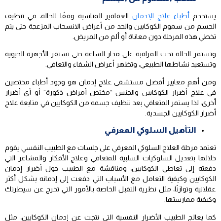
يستخدم
أطباء علاج الإدمان
العقاقير المناسبة وفقًا للحالة، في تنظيف
الجسم من سموم الكوكايين والحد من أعراض الانسحاب المزعجة حتى يتم
تخطي هذه المرحلة دون معاناة أو ألم من المريض.
وتستمر الحالة تحت المراقبة على مدار الساعة حتى تستقر الأجهزة الحيوية
وتستعيد نشاطها الطبيعي، وتظهر أعراض الشفاء والتعافي.
ومن أهم معايير أفضل مستشفى علاج إدمان هو وجود أطباء مختصين
في علاج أضرار الكوكايين والجنس “مختص أمراض ذكورة” أو أي أضرار
أخرى، لذا يستمر المتعافي بعد تنظيف جسمه من الكوكايين في متابعة علاج
أضرار الكوكايين الجسدية.
التأهيل السلوكي المعرفي
تعتمد مرحلة العلاج السلوكي المعرفي على جلسات مع الطبيب النفسي يقوم
خلالها بتعديل السلوكيات السلبية للمتعافي وعلاج الأفكار والمشاعر التي
دفعته إلى تعاطي الكوكايين، ومناقشة مع الطبيب حول أضرار إدمان
الكوكايين وكيفية التعامل مع الأسباب التي دفعت إلى إدمانه بشكل أكثر
عقلانية وتوازنًا، مثل نظرية التقبل الخاصة بالأمور التي تخرج عن سيطرتك
وكيفية ممارستها.
كما يعالج الطبيب الأضرار النفسية التي نتجت عن إدمان الكوكايين، مثل