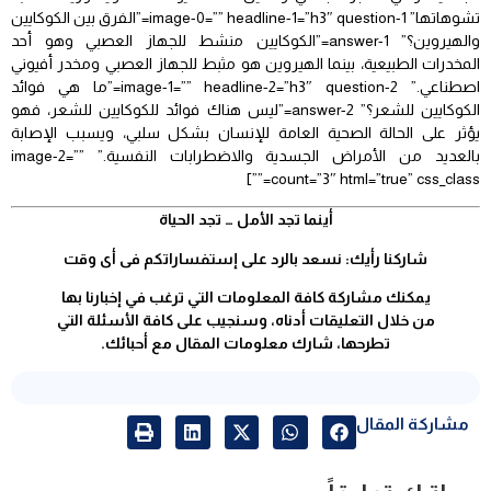
تشوهاتها” image-0=”” headline-1=”h3″ question-1=”الفرق بين الكوكايين
والهيروين؟” answer-1=”الكوكايين منشط للجهاز العصبي وهو أحد
المخدرات الطبيعية، بينما الهيروين هو مثبط للجهاز العصبي ومخدر أفيوني
اصطناعي.” image-1=”” headline-2=”h3″ question-2=”ما هي فوائد
الكوكايين للشعر؟” answer-2=”ليس هناك فوائد للكوكايين للشعر، فهو
يؤثر على الحالة الصحية العامة للإنسان بشكل سلبي، ويسبب الإصابة
بالعديد من الأمراض الجسدية والاضطرابات النفسية.” image-2=””
count=”3″ html=”true” css_class=””]
أينما تجد الأمل … تجد الحياة
شاركنا رأيك: نسعد بالرد على إستفساراتكم فى أى وقت
يمكنك مشاركة كافة المعلومات التي ترغب في إخبارنا بها
من خلال التعليقات أدناه، وسنجيب على كافة الأسئلة التي
تطرحها، شارك معلومات المقال مع أحبائك.
مشاركة المقال