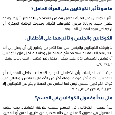
ما هو تأثير الكوكايين على المرأة الحامل؟
تأثير الكوكايين على المرأة الحامل يتضمن العديد من المخاطر، أبرزها ولادة
طفل ميت، وزيادة فرص تشوهات الأجنة، وحدوث الولادة المبكرة، أو
الإجهاض نتيجة انفصال المشيمة.
الكوكايين والجنس و تأثيرهما على الأطفال:
لا يتوقف الكوكايين والجنس علي هذا الأمر بل يتطور إلى أن يصل إلي أنه
بعد إتمام العلاقة الجنسية قد ينتُج عنها طفل وطبيعية الحال فإن الكوكايين
أو تعاطي المُخدرات تؤثر عليه، فيكون طفل غير مُكتمل النمو ويولد بشكل
غير طبيعي.
حيثُ أثبتت الدراسات بأن الأطفال المواليد لأمهات تتعاطى المُخدرات أو
الكوكايين يكونو أكثر عُرضة للوفاة أكثر من الأطفال العاديين، وبالتالي فإن
فوائد الكوكايين للجنس ليس لها اساس من الصحة وينتُج عن الكوكايين إلا
أضرار كثرة نحن في غنى عنها.
متى يبدأ مفعول الكوكايين في الجسم؟
يبدأ مفعول الكوكايين في الجسم بحسب طريقة التعاطي، حيث يظهر
المفعول في غضون 5 دقائق في حالة تعاطيه عن طريق الحقن أو التدخين،