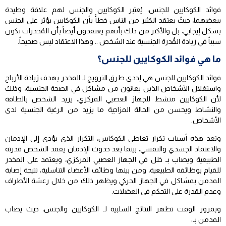
فوائد الكوكايين للجنس، يُعتبر الكوكايين والجنس لهم علاقة وطيدة
ببعضهما، حيثُ يعتقد الكثير من الناس خطأً بأن الكوكايين يؤثر على الجنس
بشكل إيجابي، بل والأكثر من ذلك بأنهم يعتقدون أيضاً بأن المُخدرات تكون
سبباً في زيادة القُدرة الجنسية عند الشخص .. وهذا الاعتقاد ليس صحيحاً.
ما هي فوائد الكوكايين للجنس؟
فوائد الكوكايين للجنس هي إحدى طرق الترويج لـ المخدر بهدف زيادة الأرباح
واستغلال الأشخاص الذين يعانون من مشاكل في الصحة الجنسية، وذلك
لأن الكوكايين منشط للجهاز العصبي المركزي، يزيد الشخص بالطاقة
والنشاط ويحسن من الحالة المزاجية ما يزيد من الرغبة الجنسية لدى
الأشخاص.
وتعد هذه أسباب تكرار تعاطي الكوكايين، التكرار الذي يؤدي إلى الإدمان
والاعتماد الجسدي والنفسي، بينما بعد حدوث الإدمان يفقد الشخص قدرته
الطبيعية ويصاب بـ خلل في الجهاز العصبي المركزي، ويعتمد على المخدر
للقيام بوظائفه الطبيعية، ومن بينها وظائف الأعضاء التناسلية، نتيجة إصابة
المدمن بمشاكل في الجهاز الحركي ويظهر ذلك من خلال رعشة الأطراف
وعدم القدرة على التحكم في العضلات.
وبمرور الوقت تظهر النتائج السلبية لـ الكوكايين والجنس، حيث يصاب
المدمن بـ: