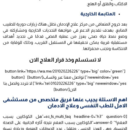
الاكتئاب والقلق أو الهلع.
المتابعة الخارجية
بعد خروج المتعافي من مركز علاج الإدمان تظل هناك زيارات دورية للطبيب
المتابع، بهدف تقديم الدعم في مواجهة التحديات الخارجية ومشاركته في
وضع نمط حياة صحي يعزز من عملية المضي قدمًا في تحديد أهداف
مستقبلية قريبة يمكن تحقيقها في المستقبل القريب، وذلك للوقاية من
الانتكاسة وتجنب محفزاتها.
لا تستسلم وخذ قرار العلاج الان
[button link=”https://wa.me/201020226226″ type=”big” color=”green”
newwindow=”yes”] تواصل معنا عبر واتساب[/button] [button
link=”tel:01020226226″ type=”big” newwindow=”yes”] لا تتردد واتصل بنا
الان[/button]
اهم الاسئلة يجيب عنها فريق متخصص من مستشفى
الامل للطب النفسى وعلاج الادمان
[sc_fs_multi_faq headline-0=”h3″ question-0=”هل الكوكايين يسبب
العقم؟” answer-0=”الكوكايين يسبب العقم نتيجة آثاره الجانبية على الصحة
الجنسية، وهي العجز الجنسي وتقليل عدد الحيوانات المنوية وزيادة نسبة