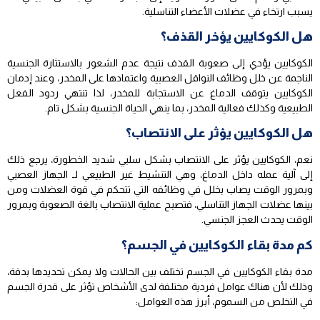
يسبب ارتخاء في عضلات الأعضاء التناسلية.
هل الكوكايين يؤخر القذف؟
الكوكايين يؤدي إلى صعوبة القذف نتيجة عدم الشعور بالاستثارة الجنسية
الناجمة عن خلل وظائف النواقل العصبية واعتمادها على المخدر، وعند إدمان
الكوكايين يتوقف الدماغ عن الاستجابة للمخدر، لذا تنتهي ردود الفعل
الطبيعية وكذلك فعالية المخدر، بما ينهي الحياة الجنسية بشكل تام.
هل الكوكايين يؤثر على الانتصاب؟
نعم، الكوكايين يؤثر على الانتصاب بشكل سلبي شديد الخطورة، يرجع ذلك
إلى آلية عمله داخل الدماغ، وهي التنشيط غير الطبيعي لـ الجهاز العصبي
وبمرور الوقت يصاب بخلل في وظائفه التي تتحكم في قوة العضلات ومن
بينها عضلات الجهاز التناسلي، فتصبح عملية الانتصاب بالغة الصعوبة وبمرور
الوقت يحدث العجز الجنسي.
كم مدة بقاء الكوكايين في الجسم؟
مدة بقاء الكوكايين في الجسم تختلف بين الحالات ولا يمكن تحديدها بدقة،
وذلك لأن هناك عوامل فردية مختلفة لدى الأشخاص تؤثر على قدرة الجسم
في التخلص من السموم، أبرز هذه العوامل: