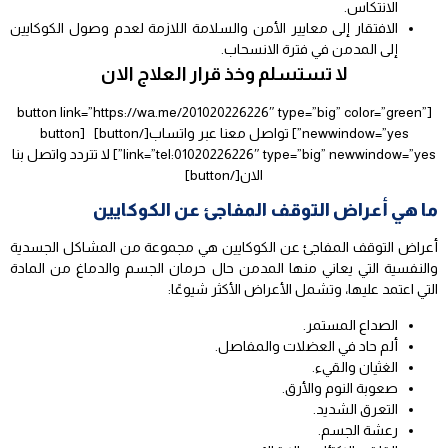
الانتكاس.
الافتقار إلى معايير الأمن والسلامة اللازمة لعدم وصول الكوكايين
إلى المدمن في فترة الانسحاب.
لا تستسلم وخذ قرار العلاج الان
[button link=”https://wa.me/201020226226″ type=”big” color=”green”
newwindow=”yes”] تواصل معنا عبر واتساب[/button] [button
link=”tel:01020226226″ type=”big” newwindow=”yes”] لا تتردد واتصل بنا
الان[/button]
ما هي أعراض التوقف المفاجئ عن الكوكايين
أعراض التوقف المفاجئ عن الكوكايين هي مجموعة من المشاكل الجسدية
والنفسية التي يعاني منها المدمن حال حرمان الجسم والدماغ من المادة
التي اعتمد عليها، وتشمل الأعراض الأكثر شيوعًا:
الصداع المستمر.
ألم حاد في العضلات والمفاصل.
الغثيان والقيء.
صعوبة النوم والأرق.
التعرق الشديد.
رعشة الجسم.