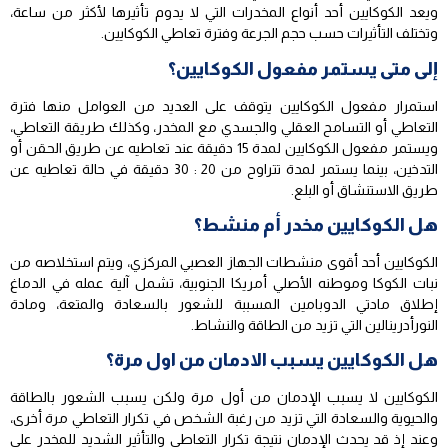
ويعد الكوكايين أحد أنواع المخدرات التي لا يدوم تأثيرها لأكثر من ساعة،
وتختلف التأثيرات حسب حجم الجرعة وفترة تعاطي الكوكايين.
إلى متى يستمر مفعول الكوكايين؟
استمرار مفعول الكوكايين يتوقف على العديد من العوامل منها فترة
التعاطي أو التسامح العقلي والجسدي مع المخدر، وكذلك طريقة التعاطي،
ويستمر مفعول الكوكايين لمدة 15 دقيقة عند تعاطيه عن طريق الحقن أو
التدخين، بينما يستمر لمدة تتراوح من 20 : 30 دقيقة في حالة تعاطيه عن
طريق الاستنشاق أو البلع.
هل الكوكايين مخدر أم منشط؟
الكوكايين أحد أقوى منشطات الجهاز العصبي المركزي، ويتم استخلاصه من
نبات الكوكا وموطنه الأصلي أمريكا الجنوبية، تشمل آلية عمله في الدماغ
إطلاق مادتي الدوبامين المسببة للشعور بالسعادة والمتعة، ومادة
النورأدرينالين التي تزيد من الطاقة والنشاط.
هل الكوكايين يسبب الادمان من اول مرة؟
الكوكايين لا يسبب الإدمان من أول مرة ولكن يسبب الشعور بالطاقة
والحيوية والسعادة التي تزيد من رغبة الشخص في تكرار التعاطي مرة أخرى،
وعند إذ قد يحدث الإدمان نتيجة تكرار التعاطي والتأثير الشديد للمخدر على