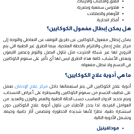
القلق والاكتئاب والارتباك.
هلاوس سمعية وبصرية.
الأوهام والضلالات.
أفكار انتحارية.
هل يمكن إبطال مفعول الكوكايين؟
يمكن إبطال مفعول الكوكايين عن طريق التوقف عن التعاطي والتوجه إلى
مركز علاج إدمان والالتزام بالخطة العلاجية، بينما الطرق غير الطبية التي يتم
الترويج لها عبر شبكة الانترنت مثل تناول البصل والثوم وعصير الليمون
وبعض الأعشاب، كافة هذه الطرق ليس لها أي تأثير على سموم الكوكايين
في الجسم ولا تبطل مفعوله.
ما هي أدوية علاج الكوكايين؟
أدوية علاج الكوكايين التي يتم استعمالها داخل
مركز علاج الإدمان
تعمل
على تنظيف الجسم من سموم الكوكايين والسيطرة على أعراض الانسحاب،
ويتم تحديد الدواء المناسب حسب الحالة الطبية والعمر والوزن والعديد من
العوامل الفردية، لذا يحذر الأطباء من تناول أدوية علاج الكوكايين دون
استشارة طبية، نظرًا لأنها شديدة الخطورة وتتضمن آثار جانبية وخيمة،
وتشمل الأدوية التالية:
مودافينيل