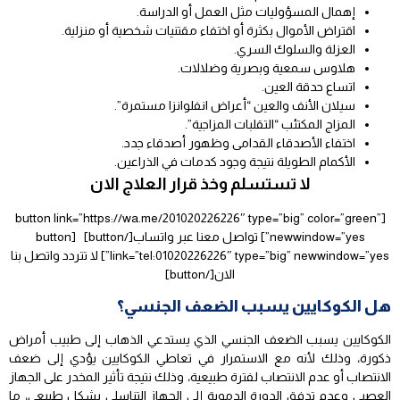
إهمال المسؤوليات مثل العمل أو الدراسة.
اقتراض الأموال بكثرة أو اختفاء مقتنيات شخصية أو منزلية.
العزلة والسلوك السري.
هلاوس سمعية وبصرية وضلالات.
اتساع حدقة العين.
سيلان الأنف والعين “أعراض انفلوانزا مستمرة”.
المزاج المكتئب “التقلبات المزاجية”.
اختفاء الأصدقاء القدامى وظهور أصدقاء جدد.
الأكمام الطويلة نتيجة وجود كدمات في الذراعين.
لا تستسلم وخذ قرار العلاج الان
[button link=”https://wa.me/201020226226″ type=”big” color=”green”
newwindow=”yes”] تواصل معنا عبر واتساب[/button] [button
link=”tel:01020226226″ type=”big” newwindow=”yes”] لا تتردد واتصل بنا
الان[/button]
هل الكوكايين يسبب الضعف الجنسي؟
الكوكايين يسبب الضعف الجنسي الذي يستدعي الذهاب إلى طبيب أمراض
ذكورة، وذلك لأنه مع الاستمرار في تعاطي الكوكايين يؤدي إلى ضعف
الانتصاب أو عدم الانتصاب لفترة طبيعية، وذلك نتيجة تأثير المخدر على الجهاز
العصبي وعدم تدفق الدورة الدموية إلى الجهاز التناسلي بشكل طبيعي، ما