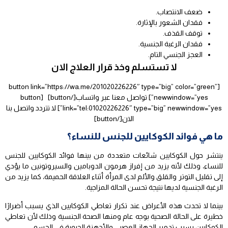
ضعف الانتصاب.
فقدان الشعور بالإثارة.
توقف القذف.
فقدان الرغبة الجنسية.
العجز الجنسي التام.
لا تستسلم وخذ قرار العلاج الان
[button link=”https://wa.me/201020226226″ type=”big” color=”green”
newwindow=”yes”] تواصل معنا عبر واتساب[/button] [button
link=”tel:01020226226″ type=”big” newwindow=”yes”] لا تتردد واتصل بنا
الان[/button]
ما هي فوائد الكوكايين للجنس للنساء؟
ينتشر حول الكوكايين شائعات متعددة من بينها فوائد الكوكايين للجنس
للنساء، وذلك لأنه يزيد من إفراز هرمون الدوبامين والسيروتونين ما يؤدي
إلى تقليل التوتر والقلق والألم لدى المرأة أثناء العلاقة الحميمة، كما يزيد من
الرغبة الجنسية لديها نتيجة تحسن الحالة المزاجية.
بينما لا تحدث هذه الأعراض عند تكرار تعاطي الكوكايين الذي يسبب أضرارًا
خطيرة على الحالة الصحية بوجه عام ومنها الصحة الجنسية وذلك لأن تعاطي
الكوكايين يسبب تدمير الجهاز العصبي والأجهزة الحيوية في الجسم.