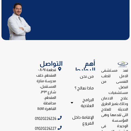
أهم
التواصل
الروابط
قطعة ٨٠٩١ -
تعد مستشفى
المقطم، خلف
الامل للطب
من نحن
مدرسة منارة
النفسى من
المستقبل،
افضل
ماذا نعالج ؟
شارع ٣٣،
مستشفيات
المقطم،
علاج الادمان
البرامج
محافظة
وذلك بتميز الطرق
العلاجية
القاهرة ١١٥٧١
الحديثة للعلاج
التى تقدمها وهى
الإقامة داخل
01020226226
المؤسسة
الفروع
الوحيدة فى
01020226227