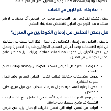
تعاطيها، ولا يتم استخدام هذا النوع من التحليل نظرًا لارتفاع تكلفته.
مدة بقاء الكوكايين في اللعاب
يمكن كشف الكوكايين في اللعاب بعد يومين من تعاطي آخر جرعة، لذا لا يتم
استخدام هذا النوع من التحليل لانخفاض مدة بقاء المخدر.
هل يمكن التخلص من إدمان الكوكايين في المنزل؟
لا يمكن التخلص من إدمان الكوكايين في المنزل نظرًا لما يحمله من مخاطر
في فترة الانسحاب، وتعد أعراض انسحاب الكوكايين شديدة الخطورة وتصل
في بعض الأحيان إلى حدوث مضاعفات مفاجئة، وإليك أبرز مخاطر علاج
إدمان الكوكايين في المنزل:
صعوبة السيطرة على أعراض انسحاب الكوكايين وخاصة نوبات الهياج
والعنف.
حدوث مضاعفات مفاجئة تطلب التدخل الطبي السريع وقد تصل
للموت المفاجئ.
نقص الرعاية المستمرة طوال فترة الانسحاب من قبل فريق طبي
متخصص.
عدم توفر الخبرة الكافية لدى الأسرة في التعامل مع الاضطرابات
النفسية قد يؤدي لاضطرابات مزمنة.
التواجد في نفس البيئة التي تحمل ذكريات الإدمان يزيد من فرص