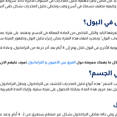
ديد من الناس نظرًا لأهمية تحليل المخدرات في السنوات الأخيرة كأحد شروط الت
سم وكيفية تنظيف جسمك في أسرع وقت وتخطي تحليل المخدرات بشكل طبي آمن، 
ل في البول؟
تغرقها الكبد والكلى للتخلص من المادة الفعالة في الجسم، وتعتمد على فترة عمر
ب، البول” وبمجرد انتهاء هذه الفترة يمكن إجراء تحليل البول وظهور النتيجة سلبي
يمكن اكتشاف الترامادول والعديد من المواد الأفيونية الأخرى في البول خلال يوم إلى 4 
كل ما يهمك معرفته حول
الفرق بين الافيون و الترامادول
تعرف عليهم الان
في الجسم؟
عاب، الشعر” هذه أنواع تحليل المخدرات للكشف عن الترامادول، ويظل الترامادول
لتحليل بعد مرور هذه المدة يمكنك الحصول على نتيجة سلبية، وإليك المدة التقريب
ل