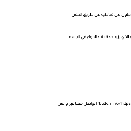
دة أطول من تعاطيه عن طريق الحقن.
الذي يزيد مدة بقاء الدواء في الجسم.
[button link=”tel:01020226226″ type=”big”] اتصل بنا الان[/button] [button link=”https://wa.me/201020226226″ type=”big” color=”green”] تواصل معنا عبر واتس