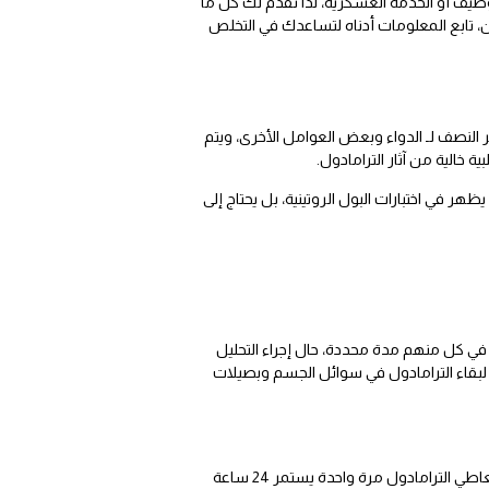
وظيف أو الخدمة العسكرية، لذا نقدم لك كل ما
تابع المعلومات أدناه لتساعدك في التخلص
 النصف لـ الدواء وبعض العوامل الأخرى، ويتم
ة خالية من آثار الترامادول.
أيام بعد آخر جرعة من الترامادول، وعادة لا يظهر في اختبارات البول الروتينية، بل يحتاج إلى
 في كل منهم مدة محددة، حال إجراء التحليل
ية لبقاء الترامادول في سوائل الجسم وبصيلات
يستمر الترامادول في البول في حالة الإدمان 7 أيام، وفي حالة تعاطي الترامادول بشكل غير منتظم يستغرق من 2 : 4 أيام، وعند تعاطي الترامادول مرة واحدة يستمر 24 ساعة