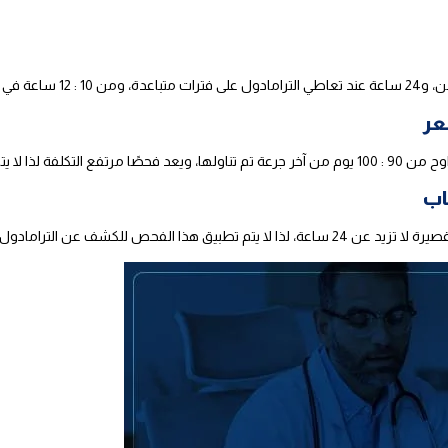
عر
ا يتم إجراؤه عادة.
اب
 هذا الفحص للكشف عن الترامادول.