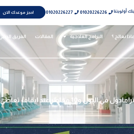
ك أولويتنا
01020226227
01020226226
احجز موعدك الان
اذا نعالج ؟
البرامج العلاجية
المقالات
الفريق الطبي
البول و10 مخاطر عند ايقاف تعاطي الترامادول