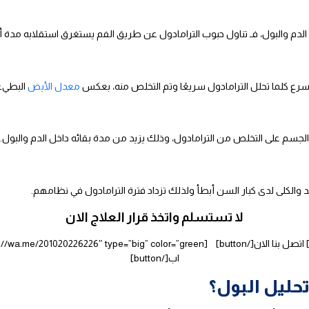
 الدم والبول، فـ تناول حبوب الترامادول عن طريق الفم يستغرق استقلابه م
رع كلما تحلل الترامادول سريعًا وتم التخلص منه، بعكس
معدل الأيض
البطيء 
لجسم على التخلص من الترامادول، وذلك يزيد من مدة بقائه داخل الدم والبول.
 والكلى لدى كبار السن أبطأ ولذلك تزداد فترة الترامادول في نظامهم.
لا تستسلم واتخذ قرار العلاج الان
اب[/button]
حليل البول؟