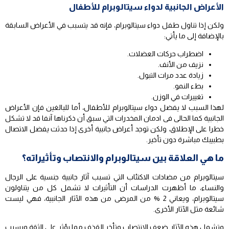
الأعراض الجانبية لدواء سيتالوبرام للأطفال
ولكن إذا تناول طفل دواء سيتالوبرام، فإنه قد يتسبب في الأعراض السابقة
بالإضافة إلى ما يأتي:
اضطراب حركات العضلات.
نزيف من الأنف.
زيادة عدد مرات التبول.
بطء النمو.
تغييرات في الوزن.
لهذا السبب لا يفضل دواء سيتالوبرام للأطفال، أما للبالغين فإن الأعراض
الجانبية كما الحالى فى ادمان المخدرات التي سبق أن ذكرناها آنفا قد لا تشكل
خطرا على الإطلاق، ولكن توجد أعراض جانبية أخرى إذا حدثت يفضل الاتصال
بطبيبك مباشرة دون تأخير.
ما هي العلاقة بين سيتالوبرام والانتصاب وتأثيراته؟
سيتالوبرام من مضادات الاكتئاب التي تسبب آثار جانبية جنسية على الرجال
والنساء، ما أظهرت الدراسات أن التأثيرات لا تشمل كل من يتناولون
سيتالوبرام، ويعاني 2 % من المرضى من هذه الآثار الجانبية، فهي ليست
شائعة مثل الآثار الأخرى.
وتشمل هذه الآثار ضعف الانتصاب وتأخر القذف مما يؤثر على الثقة ويسبب