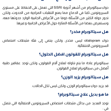
دواء سيتالوبرام من أشهر أدوية SSRI التي تعمل على الحفاظ على مستوى
السيروتونين ثابتا في الدماغ مما يمنع التقلبات المزاجية من الحدوث، ولكن
تدور حوله الكثير من الأسئلة خوفا من الأعراض الجانبية الوارد حدوثها معه،
ونستعرض بعضا من الأسئلة المثارة حول الأعراض الجانبية وغيرها.
هل سيتالوبرام مخدر؟
دواء citalopram ليس مخدر، ولكن ينتمي إلى فئة مثبطات امتصاص
السيروتونين الانتقائية.
هل سيتالوبرام للقولون افضل الحلول؟
سيتالوبرام عادة ما يتم تناوله لعلاج آلام القولون، ولكن توجد عقاقير طبية
أفضل من سيتالوبرام لعلاج القولون.
هل سيتالوبرام يزيد الوزن؟
قد يزيد دواء سيتالوبرام الوزن، ولكن ليس لكل الحالات.
ما هو بديل علاج سيتالوبرام؟
توجد العديد من بدائل مثبطات امتصاص السيروتونين الانتقائية التي تتمثل
في :