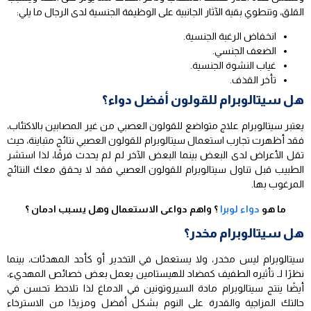
القلق، وتنطوي بقية الآثار الجانبية على الوظيفة الجنسية لدى الرجال ما يلي:
انخفاض الرغبة الجنسية.
الضعف الجنسي.
غياب النشوة الجنسية.
تأخر القذف.
هل سيتالوبرام للقولون أفضل دواء؟
يعتبر سيتالوبرام علاج متواضع للقولون العصبي من غير المصابين بالاكتئاب،
فقد أظهرت تجارب استعمال سيتالوبرام للقولون العصبي نتائج متباينة، حيث
تقل الأعراض لدى البعض بينما البعض الآخر لم لم يحدث فرقًا، لذا استشر
الطبيب قبل تناول سيتالوبرام للقولون العصبي فقد لا يحقق معك النتائج
المرغوب بها.
ما هو
دواء لوبرا
؟ واهم دواعى الاستعمال وهل يسبب ادمان ؟
هل سيتالوبرام مخدر؟
سيتالوبرام ليس مخدر، ولا يستعمل في التخدير أو كأحد المهدئات، بينما
نظرًا لـ تأثيره الطفيف كمضاد للهيستامين يعمل بعض خصائص المهديء،
أيضًا ينتج سيتالوبرام مادة السيروتونين في الدماغ لذا تلاحظ تحسن في
حالتك المزاجية والقدرة على النوم بشكل أفضل ومزيدًا من الاسترخاء