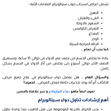
تشمل اعراض انسحاب حبوب سيتالوبرام، العلامات الآتية:-
التهيج.
القيء والغثيان.
الشعور بالدوخة.
التعرض للكوابيس.
الصداع.
الوخز.
الحالة المزاجية السيئة.
كما يجب أن تعلم ..
عادة ما يتخلص الجسم من نصف عمر الدواء في حوالي 35 ساعة، ويستغرق
النصف الآخر حوالي أسبوع حتى يتخلص من آثار الدواء في الجسم بشكل
كامل.
والسؤال الهام ..
هل يفضل دواء سيتالوبرام في علاج جميع مرضى
الاكتئاب، أم أنه يوجد تحذيرات خاصة لبعض المرضى…..
لنتعرف!
تعرف ايضاً ماهو
دواء البرازولام
و سر علاقته بالجنس
أهم إرشادات تناول دواء سيتالوبرام
يجب الالتزام بالجرعة الموصوفة من قبل الطبيب جيدا ومدة تناول