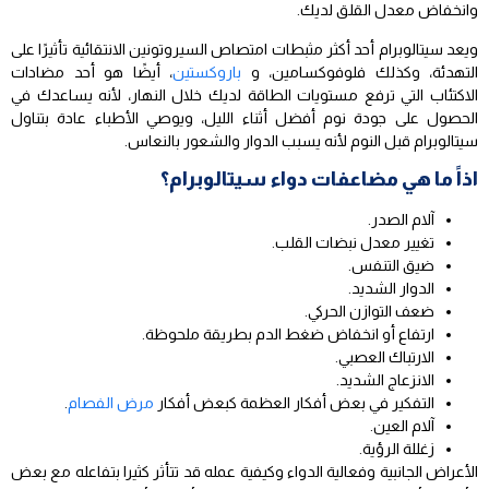
وانخفاض معدل القلق لديك.
ويعد سيتالوبرام أحد أكثر مثبطات امتصاص السيروتونين الانتقائية تأثيرًا على
التهدئة، وكذلك فلوفوكسامين، و
باروكستين
، أيضًا هو أحد مضادات
الاكتئاب التي ترفع مستويات الطاقة لديك خلال النهار، لأنه يساعدك في
الحصول على جودة نوم أفضل أثناء الليل، ويوصي الأطباء عادة بتناول
سيتالوبرام قبل النوم لأنه يسبب الدوار والشعور بالنعاس.
اذاً ما هي مضاعفات دواء سيتالوبرام؟
آلام الصدر.
تغيير معدل نبضات القلب.
ضيق التنفس.
الدوار الشديد.
ضعف التوازن الحركي.
ارتفاع أو انخفاض ضغط الدم بطريقة ملحوظة.
الارتباك العصبي.
الانزعاج الشديد.
التفكير في بعض أفكار العظمة كبعض أفكار
مرض الفصام
.
آلام العين.
زغللة الرؤية.
الأعراض الجانبية وفعالية الدواء وكيفية عمله قد تتأثر كثيرا بتفاعله مع بعض