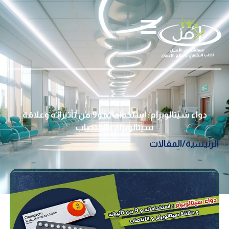
دواء سيتالوبرام: استخداماته و9 من تأثيراته وعلاقة
سيتالوبرام والانتصاب
الرئيسية
/
المقالات