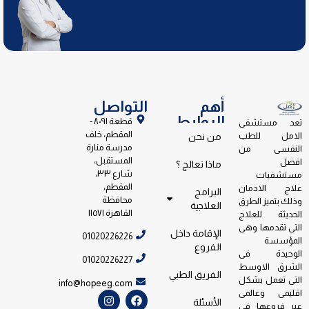
أهم
التواصل
الروابط
قطعة ٨٠٩١ -
تعد مستشفى
المقطم، خلف
الامل للطب
من نحن
مدرسة منارة
النفسى من
المستقبل،
افضل
ماذا نعالج ؟
شارع ٣٣،
مستشفيات
المقطم،
علاج الادمان
البرامج
محافظة
وذلك بتميز الطرق
العلاجية
القاهرة ١١٥٧١
الحديثة للعلاج
التى تقدمها وهى
الإقامة داخل
01020226226
المؤسسة
الفروع
الوحيدة فى
01020226227
الشرق الاوسط
الفريق الطبي
التى تعمل بشكل
info@hopeeg.com
اقليمى وعالمى
الأسئلة
عبر فروعها فى