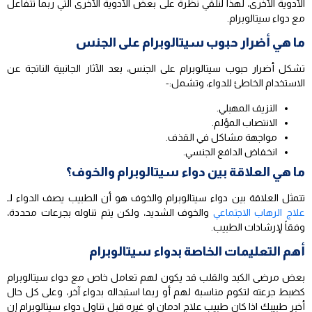
الأدوية الأخرى، لهذا لنلقي نظرة على بعض الأدوية الأخرى التي ربما تتفاعل
مع دواء سيتالوبرام.
ما هي أضرار حبوب سيتالوبرام على الجنس
تشكل أضرار حبوب سيتالوبرام على الجنس، بعد الآثار الجانبية الناتجة عن
الاستخدام الخاطئ للدواء، وتشمل:-
النزيف المهبلي.
الانتصاب المؤلم.
مواجهة مشاكل في القذف.
انخفاض الدافع الجنسي.
ما هي العلاقة بين دواء سيتالوبرام والخوف؟
تتمثل العلاقة بين دواء سيتالوبرام والخوف هو أن الطبيب يصف الدواء لـ
علاج الرهاب الاجتماعي
والخوف الشديد، ولكن يتم تناوله بجرعات محددة،
وفقاً لإرشادات الطبيب.
أهم التعليمات الخاصة بدواء سيتالوبرام
بعض مرضى الكبد والقلب قد يكون لهم تعامل خاص مع دواء سيتالوبرام
كضبط جرعته لتكوم مناسبة لهم أو ربما استبداله بدواء آخر، وعلى كل حال
أخبر طبيبك اذا كان طبيب علاج ادمان او غيره قبل تناول دواء سيتالوبرام إن