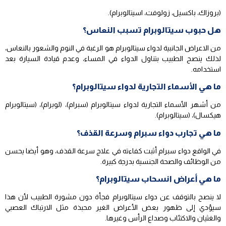
(بروزاك، باكسيل، زولوفت، اسيتالوبرام).
هل حبوب سيتالوبرام تسبب النعاس؟
من الاعراض الجانبية لدواء سيتالوبرام هو الرغبة في النوم والشعور بالنعاس،
لذلك ينصح الطبيب بتناول الدواء في المساء، وعدم قيادة السيارة بعد
استخدامه.
ما هي الأسماء التجارية لدواء سيتالوبرام؟
من أشهر الأسماء التجارية لدواء سيتالوبرام (سبرام)، (لوبرام)، (سيتالوبرام
هيكسال)، (سيتالوبرام).
ما هي تجارب دواء سبرام وسرعة القذف؟
في الواقع دواء سبرام أثبت كفاءته في علاج سرعة القذف، وهو أيضا يحسن
من الوظائف والصحة الجنسية بدرجة كبيرة.
ما هي أعراض انسحاب سيتالوبرام؟
لا ينصح بالتوقف عن دواء سيتالوبرام فجأة دون مشورة الطبيب لأن هذا
سيؤدي إلى ظهور بعض الأعراض الغير محبذة مثل الارتباك العصبي
والغثيان والاكتئاب وصداع الرأس وغيرها.