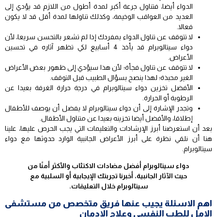
الدواء أيضا، فتناول جرعة أكبر لمدة أطول من اللازم قد يؤدي إلى
العديد من العواقب الوخيمة، وكذلك تناولها لمدة أقل قد لا يكون
فعالا.
لا تتوقف عن تناول الدواء بمفردك إذا لم تشعر بالتحسن سريعا، لأن
دواء سيتالوبرام قد يأخذ 4 أسابيع لكي تظهر آثاره في تحسين
الأعراض.
لا تتوقف عن تناول فجأة؛ لأن هذا سيؤدي إلى ظهور بعض الأعراض
الغير محبذة؛ لهذا ينصح بسؤال الطبيب قبل التوقف.
الأفضل تخزين دواء سيتالوبرام في درجة حرارة الغرفة بعيدا عن
الرطوبة أو الحرارة.
وتجدر الإشارة إلى أن دواء سيتالوبرام لا يفضل أن يوصف للأطفال
إطلاقا، والأفضل أيضا تخزينه بعيدا عن متناول الأطفال.
بعد أن استعرضنا أبرز الإرشادات والتعليمات التي يجب الحرص عليها، علينا
هنا أن نلقي نظرة على أبرز الأعراض الجانبية الوارد حدوثها مع دواء
سيتالوبرام.
دواء سيتالوبرام أفضل مضادات الاكتئاب والأكثر أمنًا من
حيث الآثار الجانبية، أخبرنا تجربتك الإيجابية أو السلبية مع
سيتالوبرام خلال التعليقات.
اهم الاسئلة يجيب عنها فريق متخصص من مستشفى
الامل للطب النفسى وعلاج الادمان