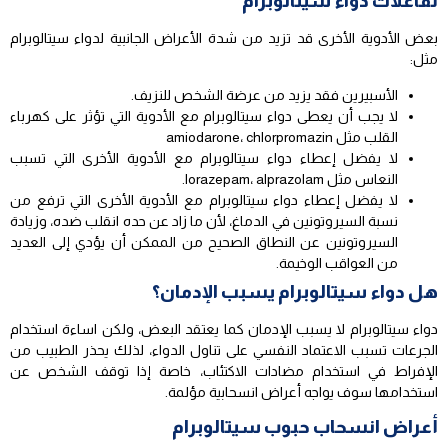
تفاعلات دواء سيتالوبرام
بعض الأدوية الأخرى قد تزيد من شدة الأعراض الجانبية لدواء سيتالوبرام
مثل:
الأسبيرين فقد يزيد من عرضة الشخص للنزيف.
لا يجب أن يعطى دواء سيتالوبرام مع الأدوية التي تؤثر على كهرباء
القلب مثل amiodarone، chlorpromazin
لا يفضل إعطاء دواء سيتالوبرام مع الأدوية الأخرى التي تسبب
النعاس مثل lorazepam، alprazolam.
لا يفضل إعطاء دواء سيتالوبرام مع الأدوية الأخرى التي ترفع من
نسبة السيروتونين في الدماغ، لأن ما زاد عن حده انقلب ضده، وزيادة
السيروتونين عن النطاق الصحيح من الممكن أن يؤدي إلى العديد
من العواقب الوخيمة.
هل دواء سيتالوبرام يسبب الإدمان؟
دواء سيتالوبرام لا يسبب الإدمان كما يعتقد البعض، ولكن اساءة استخدام
الجرعات تسبب الاعتماد النفسي على تناول الدواء، لذلك يحذر الطبيب من
الإفراط في استخدام مضادات الاكتئاب، خاصة إذا توقف الشخص عن
استخدامها سوف يواجه أعراض انسحابية مؤلمة.
أعراض انسحاب حبوب سيتالوبرام