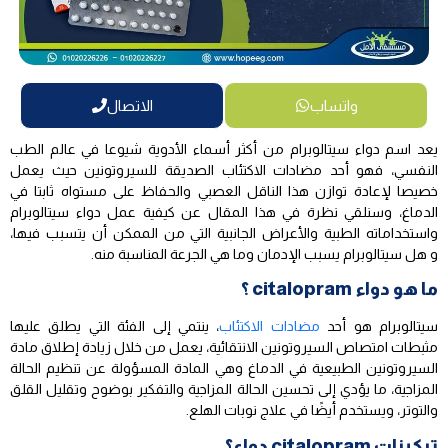
واتساب
الاتصال
يعد اسم دواء سيتالوبرام من أكثر أسماء الأدوية شيوعا في عالم الطب
النفسي، فهو أحد مضادات الاكتئاب الصديقة للسيروتونين حيث يعمل
خصيصا لإعادة توازن هذا الناقل العصبي والحفاظ على مستواه ثابتا في
الدماغ، وسنلقي نظرة في هذا المقال عن كيفية عمل دواء سيتالوبرام
واستخداماته الطبية والأعراض الجانبية التي من الممكن أن يتسبب فيها،
و هل سيتالوبرام يسبب الإدمان وما هي الجرعة المناسبة منه.
ما هو دواء citalopram ؟
سيتالوبرام هو أحد
مضادات الاكتئاب
، ينتمي إلى الفئة التي يطلق عليها
مثبطات امتصاص السيروتونين الانتقائية، يعمل من خلال زيادة إطلاق مادة
السيروتونين الطبيعية في الدماغ وهي المادة المسؤولة عن تنظيم الحالة
المزاجية، ما يؤدي إلى تحسين الحالة المزاجية والتفكير بوضوح وتقليل القلق
والتوتر، ويستخدم أيضًا في علاج نوبات الهلع.
تركيزات citalopram دواء؟