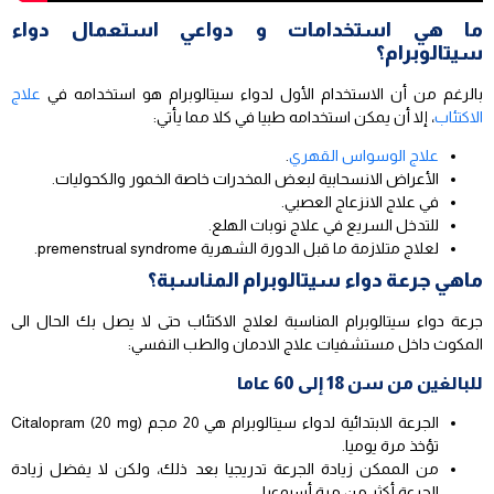
ما هي استخدامات و دواعي استعمال دواء
سيتالوبرام؟
بالرغم من أن الاستخدام الأول لدواء سيتالوبرام هو استخدامه في
علاج
الاكتئاب
، إلا أن يمكن استخدامه طبيا في كلا مما يأتي:
علاج الوسواس القهري
.
الأعراض الانسحابية لبعض المخدرات خاصة الخمور والكحوليات.
في علاج الانزعاج العصبي.
للتدخل السريع في علاج نوبات الهلع.
لعلاج متلازمة ما قبل الدورة الشهرية premenstrual syndrome.
ماهي جرعة دواء سيتالوبرام المناسبة؟
جرعة دواء سيتالوبرام المناسبة لعلاج الاكتئاب حتى لا يصل بك الحال الى
المكوث داخل مستشفيات علاج الادمان والطب النفسي:
للبالغين من سن 18 إلى 60 عاما
الجرعة الابتدائية لدواء سيتالوبرام هي 20 مجم Citalopram (20 mg)
تؤخذ مرة يوميا.
من الممكن زيادة الجرعة تدريجيا بعد ذلك، ولكن لا يفضل زيادة
الجرعة أكثر من مرة أسبوعيا.