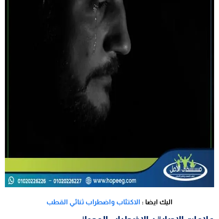
اليك ايضا :
الاكتئاب واضطراب ثنائي القطب