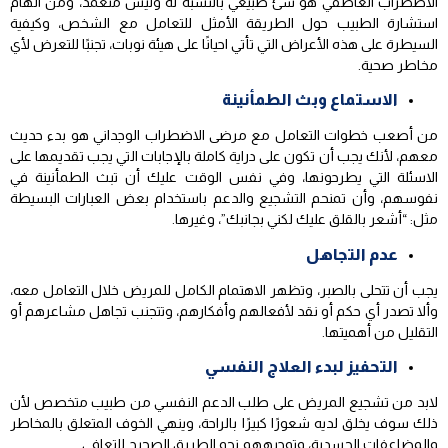
الاضطراب العاطفي هو شئ طبيعي بالنسبة له وليس متعمد، ومن الهام
استشارة الطبيب حول الطريقة الأمثل للتعامل مع الشخص، وكيفية
السيطرة على هذه الأعراض التي تأتي احيانًا على هيئة نوبات، تجنبًا للتعرض لأي
مخاطر صحية.
الاستماع وبث الطمأنينة
من أصعب خطوات التعامل مع مرضى الاضطراب الوجداني هو بدء حديث
معهم، لأنك يجب أن تكون على دراية كاملة بالإجابات التي يجب تقديمها على
الاسئلة التي يطرحونها، وفي نفس الوقت عليك أن تبث الطمأنينة في
نفوسهم، وأن تمنحم التشجيع والدعم باستخدام بعض العبارات البسيطة
مثل: “أشعر بالقلق عليك لكني بجانبك”، وغيرها.
عدم التجاهل
يجب أن تتحلى بالصبر، وتظهر الاهتمام الكامل للمريض خلال التعامل معه،
وألا تصدر أي حكم أو نقد لأفعالهم وأفكارهم، وتتجنب تجاهل مشاعرهم أو
التقليل من أهميتها.
التحفيز لبدء العلاج النفسي
لابد من تشجيع المريض على طلب الدعم النفسي من طبيب متخصص لأن
ذلك سوف يخلق لديه شعورًا كبيرًا بالراحة، وينهي الخوف المتعلق بالمخاطر
والمضاعفات الجسدية، وتوجيههم نحو الطريق الصحيح للتعافي.