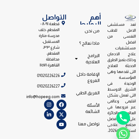
أهم
التواصل
الروابط
قطعة ٨٠٩١ -
تعد مستشفى
المقطم، خلف
الامل للطب
من نحن
مدرسة منارة
النفسى من
المستقبل،
افضل
ماذا نعالج ؟
شارع ٣٣،
مستشفيات
المقطم،
علاج الادمان
البرامج
محافظة
وذلك بتميز الطرق
العلاجية
القاهرة ١١٥٧١
الحديثة للعلاج
التى تقدمها وهى
الإقامة داخل
01020226226
المؤسسة
الفروع
الوحيدة فى
01020226227
الشرق الاوسط
الفريق الطبي
التى تعمل بشكل
info@hopeeg.com
اقليمى وعالمى
الأسئلة
عبر فروعها فى
الشائعة
العالم والحائزة
على جائزة افضل
تواصل معنا
مجتمع علاجى
لسنة 2026/2023.