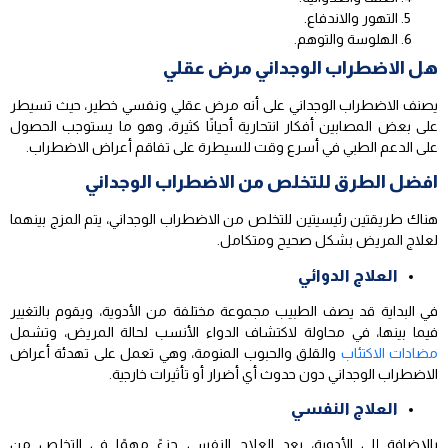
التهور والاندفاع.
الهلوسة والتوهم.
هل الاضطراب الوجداني مرض عقلي
يصنف الاضطراب الوجداني على أنه مرض عقلي ونفسي خطير، حيث تسيطر
على بعض المصابين أفكار انتحارية أحيانًا كثيرة، وهو ما يستوجب الحصول
على الدعم الطبي في أسرع وقت للسيطرة على تفاقم أعراض الاضطراب.
افضل الطرق للتخلص من الاضطراب الوجداني
هناك طريقتين رئيسيتين للتخلص من الاضطراب الوجداني، يتم المزج بينهما
لعلاج المريض بشكل صحيح ومتكامل.
العلاج الدوائي
في البداية قد يصف الطبيب مجموعة مختلفة من الأدوية، ويقوم بالتغيير
فيما بينها، في محاولة لاكتشاف الدواء الأنسب لحالة المريض، وتشمل
مضادات الاكتئاب
والقلق والحبوب المنومة، وهي تعمل على تهدئة أعراض
الاضطراب الوجداني دون حدوث أي أضرار أو تأثيرات خارجية.
العلاج النفسي
بالإضافة إلى الأدوية، يعد العلاج النفسي جزءً مهمًا في التخلص من