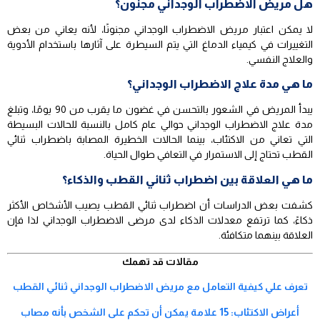
هل مريض الاضطراب الوجداني مجنون؟
لا يمكن اعتبار مريض الاضطراب الوجداني مجنونًا، لأنه يعاني من بعض
التغييرات في كيمياء الدماغ التي يتم السيطرة على آثارها باستخدام الأدوية
والعلاج النفسي.
ما هي مدة علاج الاضطراب الوجداني؟
يبدأ المريض في الشعور بالتحسن في غضون ما يقرب من 90 يومًا، وتبلغ
مدة علاج الاضطراب الوجداني حوالي عام كامل بالنسبة للحالات البسيطة
التي تعاني من الاكتئاب، بينما الحالات الخطيرة المصابة باضطراب ثنائي
القطب تحتاج إلى الاستمرار في التعافي طوال الحياة.
ما هي العلاقة بين اضطراب ثنائي القطب والذكاء؟
كشفت بعض الدراسات أن اضطراب ثنائي القطب يصيب الأشخاص الأكثر
ذكاءً، كما ترتفع معدلات الذكاء لدى مرضى الاضطراب الوجداني لذا فإن
العلاقة بينهما متكافئة.
مقالات قد تهمك
تعرف علي كيفية التعامل مع مريض الاضطراب الوجداني ثنائي القطب
أعراض الاكتئاب: 15 علامة يمكن أن تحكم على الشخص بأنه مصاب