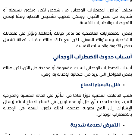
تختلف أعراض الاضطراب الوجداني من شخص لآخر، وتكون بسيطة أو
شديدة في بعض الأحيان، ويمكن للطبيب تشخيص الاصابة وفقًا لبعض
الفحوصات والاختبارات النفسية.
بعض الاضطرابات العاطفية قد تدمر حياتك بأكملها، وتؤثر على علاقاتك
الشخصية ومستواك المهني، لكن مع ذلك هناك علاجات فعالة تشمل
بعض الأدوية والجلسات النفسية.
أسباب حدوث الاضطراب الوجداني
أسباب الاضطراب الوجداني ليست مفهومة أو محددة حتى الآن، لكن هناك
بعض العوامل التي تزيد من احتمالية الإصابة به، وهي:
خلل بكيمياء الدماغ
تلعب الناقلات العصبية دورًا هامًا في التأثير على الحالة النفسية والمزاجية
للفرد، وعندما يحدث أي خلل أو عدم توازن في كيمياء الدماغ لا يتم إرسال
الإشارات إلى المخ بصورة صحيحة، لذلك تكون النتيجة هي الإصابة
بالاضطراب الوجداني.
التعرض لصدمة شديدة