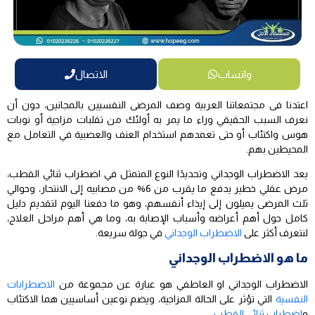
واتساب
الاتصال
اعتدنا فى مجتمعاتنا العربية وصف المرضى النفسيين بالمجانين، دون أن
نعرف السبب الحقيقي وراء ما يمر به أولئك من تقلبات مزاجية أو نوبات
هوس واكتئاب أو حتى تعمدهم استخدام العنف والعصبية في التعامل مع
المحيطين بهم.
يعد الاضطراب الوجداني وتحديدًا النوع المتمثل في اضطراب ثنائي القطب،
مرض عقلي خطير يدفع ما يقرب من 6% من مصابيه إلى الانتحار، وحوالي
ثلث المرضى يميلون إلى إيذاء أنفسهم، وهو ما دفعنا اليوم لتقديم دليل
كامل حول أهم أعراضه وأسباب الإصابة به، وما هي أهم مراحل العلاج،
لنتعرف أكثر على
الاضطراب الوجداني
في جولة سريعة.
ما هو الاضطراب الوجداني
الاضطراب الوجداني او العاطفي هو عبارة عن مجموعة من
الاضطرابات
النفسية
التي تؤثر على الحالة المزاجية، ويضم نوعين أساسيين هما الاكتئاب
و
اضطراب ثنائي القطب
.