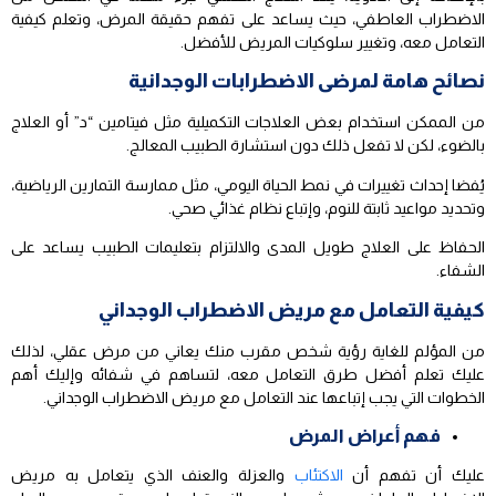
الاضطراب العاطفي، حيث يساعد على تفهم حقيقة المرض، وتعلم كيفية
التعامل معه، وتغيير سلوكيات المريض للأفضل.
نصائح هامة لمرضى الاضطرابات الوجدانية
من الممكن استخدام بعض العلاجات التكميلية مثل فيتامين “د” أو العلاج
بالضوء، لكن لا تفعل ذلك دون استشارة الطبيب المعالج.
يُفضا إحداث تغييرات في نمط الحياة اليومي، مثل ممارسة التمارين الرياضية،
وتحديد مواعيد ثابتة للنوم، وإتباع نظام غذائي صحي.
الحفاظ على العلاج طويل المدى والالتزام بتعليمات الطبيب يساعد على
الشفاء.
كيفية التعامل مع مريض الاضطراب الوجداني
من المؤلم للغاية رؤية شخص مقرب منك يعاني من مرض عقلي، لذلك
عليك تعلم أفضل طرق التعامل معه، لتساهم في شفائه وإليك أهم
الخطوات التي يجب إتباعها عند التعامل مع مريض الاضطراب الوجداني.
فهم أعراض المرض
عليك أن تفهم أن
الاكتئاب
والعزلة والعنف الذي يتعامل به مريض