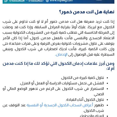
نهاية هل انت مدمن خمور؟
إذا كنت تريد معرفة هل انت مدمن خمور أم لا او كنت تداوم على شرب
الكحول مع ليريكا، عليك أولًا بقراءة المراحل السابقة، وإذا كنت قد وصلت
إلى المرحلة الخامسة التي تتطلب كمية كبيرة من المشروبات الكحولية بسبب
الاعتماد الجسدي والنفسي فأنت بالفعل مدمن كحول، أما إذا كان الأمر
يتوقف على تناول مشروبات كحولية بغرض الترفية وعلى فترات متباعدة حتى
وإن كانت الكمية كبيرة، فأنت لديك اضطراب في شرب الكحول، وينبغي
السيطرة عليه قبل الوصول إلى
الإدمان
.
ومن أبرز علامات إدمان الكحول التي تؤكد لك ما إذا كنت مدمن
أم لا:
تناول كمية كبيرة من الكحول.
الفشل في تحمل مسئوليات الدراسة أو العمل أو المنزل.
الاستمرار في شرب الكحول على الرغم من تدهور الوضع المالي أو
الصحي.
تناول الكحول أثناء القيادة.
ظهور
أعراض انسحاب الكحول الجسدية أو النفسية
عند التوقف عن
شرب الكحول.
العزلة والانطواء.