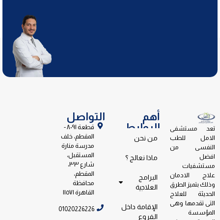
أهم
التواصل
الروابط
قطعة ٨٠٩١ -
تعد مستشفى
المقطم، خلف
الامل للطب
من نحن
مدرسة منارة
النفسى من
المستقبل،
افضل
ماذا نعالج ؟
شارع ٣٣،
مستشفيات
المقطم،
علاج الادمان
البرامج
محافظة
وذلك بتميز الطرق
العلاجية
القاهرة ١١٥٧١
الحديثة للعلاج
التى تقدمها وهى
الإقامة داخل
01020226226
المؤسسة
الفروع