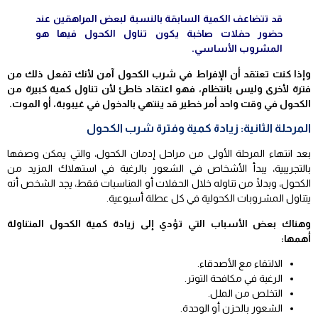
قد تتضاعف الكمية السابقة بالنسبة لبعض المراهقين عند
حضور حفلات صاخبة يكون تناول الكحول فيها هو
المشروب الأساسي.
وإذا كنت تعتقد أن الإفراط في شرب الكحول آمن لأنك تفعل ذلك من
فترة لأخرى وليس بانتظام، فهو اعتقاد خاطئ لأن تناول كمية كبيرة من
الكحول في وقت واحد أمر خطير قد ينتهي بالدخول في غيبوبة، أو الموت.
المرحلة الثانية: زيادة كمية وفترة شرب الكحول
بعد انتهاء المرحلة الأولى من مراحل إدمان الكحول، والتي يمكن وصفها
بالتجريبية، يبدأ الأشخاص في الشعور بالرغبة في استهلاك المزيد من
الكحول، وبدلًا من تناوله خلال الحفلات أو المناسبات فقط، يجد الشخص أنه
يتناول المشروبات الكحولية في كل عطلة أسبوعية.
وهناك بعض الأسباب التي تؤدي إلى زيادة كمية الكحول المتناولة
أهمها:
الالتقاء مع الأصدقاء.
الرغبة في مكافحة التوتر.
التخلص من الملل.
الشعور بالحزن أو الوحدة.