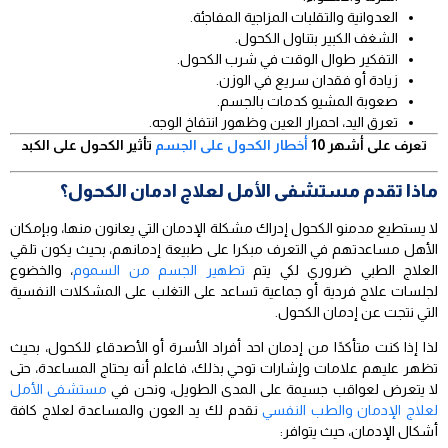
العدوانية والتقلبات المزاجية المفاجئة.
الشغف الكبير بتناول الكحول.
التفكير طوال الوقت في شرب الكحول.
زيادة أو فقدان سريع في الوزن.
صعوبة المشيو كدمات بالجسم.
تعرق اليد، احمرار العين وظهور انتفاخ الوجه.
تعرف على أشهر 10
أخطار الكحول على الجسم
تأثير الكحول على الكبد
ماذا تقدم مستشفى الأمل لعلاج ادمان الكحول؟
لا يستطيع مدمنو الكحول إدراك مشكلة الإدمان التي يعانون منها، وبإمكان
الأهل مساعدتهم في التعرف مبكرا على طبيعة إدمانهم، بحيث يكون تلقي
العلاج الطبي ضروري لكي يتم
تطهير الجسم من السموم
، والخضوع
لجلسات علاج فردية أو جماعية تساعد على التغلب على المشكلات النفسية
التي نتجت عن إدمان الكحول.
لذا إذا كنت متأكدًا من إدمان احد أفراد الأسرة أو الأصدقاء للكحول، بحيث
تظهر عليهم علامات وإشارات توحي بذلك، فاعلم أنه يحتاج المساعدة، حتى
لا يتعرض لعواقب جسيمة على المدى الطويل، ونحن في
مستشفى الأمل
لعلاج الإدمان والطب النفسي
نقدم لك يد العون والمساعدة لعلاج كافة
أشكال الإدمان، حيث يتوافر: