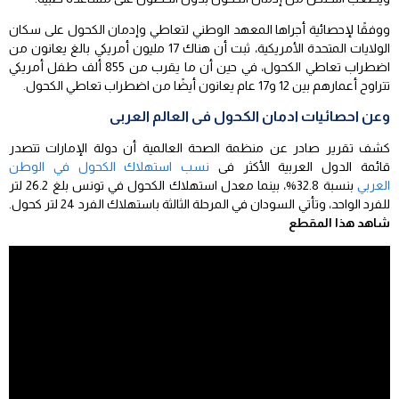
ووفقًا لإحصائية أجراها المعهد الوطني لتعاطي وإدمان الكحول على سكان
الولايات المتحدة الأمريكية، ثبت أن هناك 17 مليون أمريكي بالغ يعانون من
اضطراب تعاطي الكحول، في حين أن ما يقرب من 855 ألف طفل أمريكي
تتراوح أعمارهم بين 12 و17 عام يعانون أيضًا من اضطراب تعاطي الكحول.
وعن احصائيات ادمان الكحول فى العالم العربى
كشف تقرير صادر عن منظمة الصحة العالمية أن دولة الإمارات تتصدر
قائمة الدول العربية الأكثر فى
نسب استهلاك الكحول في الوطن
العربي
بنسبة 32.8%، بينما معدل استهلاك الكحول في تونس بلغ 26.2 لتر
للفرد الواحد، وتأتي السودان في المرحلة الثالثة باستهلاك الفرد 24 لتر كحول.
شاهد هذا المقطع