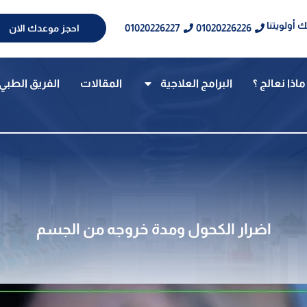
 أولويتنا
01020226227
01020226226
احجز موعدك الان
ماذا نعالج ؟
البرامج العلاجية
المقالات
الفريق الطبي
اضرار الكحول ومدة خروجه من الجسم