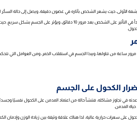
أولى، حيث يشعر الشخص بآثاره في غضون دقيقة، ويصل إلى حالة السكُر الكامل بعد مرور 30 دقي
يصل الخمر إلى المخ في غضون 5 دقائق فقط، ويبدأ في التأثير على الشخص بعد مرور
ر
رور ساعة من تناولها، ويبدا الجسم في استقلاب الخمر، ومن العوامل التي تتحك
أضرار الكحول على الجسم
 في تجاوز مشاكله، فتنشأ حالة من اعتماد المدمن على الكحول نفسيًا وجسديًا
حياة المدمن.
ول على سعرات حرارية عالية، لذا هناك علاقة وثيقة بين زيادة الوزن وإدمان ال