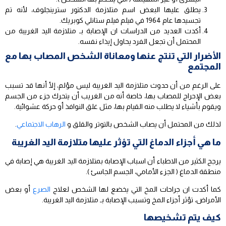
يطلق عليها البعض اسم متلازمة الدكتور سترينجلوف، لأنه تم
تجسيدها عام 1964 في فيلم فيلم ستانلي كوبريك.
أكدت العديد من الدراسات ان الإصابة بـ متلازمة اليد الغريبة من
المحتمل أن تجعل الفرد يحاول إيذاء نفسه.
الأضرار التي تنتج عنها ومعاناة الشخص المصاب بها مع
المجتمع
على الرغم من أن حدوث متلازمة اليد الغريبة ليس مؤلم، إلأ أنها قد تسبب
بعض الإحراج للمصاب بها، خاصة أنه من الغريب أن يتحرك جزء من الجسم
ويقوم بأشياء لا يطلب منه القيام بها، مثل غلق النوافذ أو حركة عشوائية.
لذلك من المحتمل أن يصاب الشخص بالتوتر والقلق و
الرهاب الاجتماعي
.
ما هي أجزاء الدماغ التي تؤثر عليها متلازمة اليد الغريبة
يرجح الكثير من الاطباء أن اسباب الإصابة بمتلازمة اليد الغريبة هي إصابة في
منطقة الدماغ ( الجزء الأمامي، الجسم الجاسئ ).
كما أكدت ان جراحات المخ التي يخضع لها الشخص لعلاج
الصرع
أو بعض
الأمراض، تؤثر أجزاء المخ وتسبب الإصابة بـ متلازمة اليد الغريبة.
كيف يتم تشخيصها