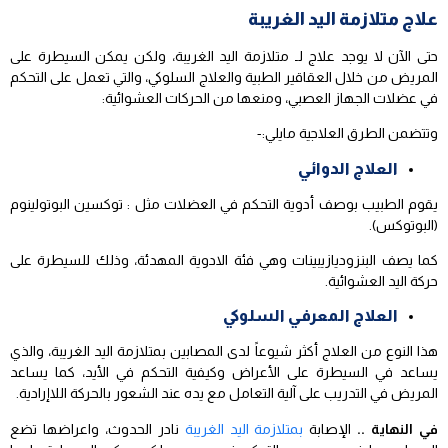
علاج متلازمة اليد الغريبة
حتى الآن لا يوجد علاج لـ متلازمة اليد الغريبة، ولكن يمكن السيطرة على
المريض من خلال العقاقير الطبية والعلاج السلوكي، والتي تعمل على التحكم
في عضلات الجهاز العصبي، ومنعها من الحركات العشوائية:
وتتضمن الطرق العلاجية مايلي:-
العلاج الدوائي
يقوم الطبيب بوصف أدوية التحكم في العضلات مثل : توكسين البوتولينوم
(البوتوكس).
كما يصف البنزوديازيبينات وهي فئة الادوية المهدئة، وذلك للسيطرة على
حركة اليد العشوائية.
العلاج المعرفي السلوكي
هذا النوع من العلاج أكثر شيوعاً لدى المصابين بمتلازمة اليد الغريبة، والذي
يساعد في السيطرة على الأعراض وكيفية التحكم في الأيد، كما يساعد
المريض في التدريب على آلية التعامل مع يده عند الشعور بالحركة اللاإرادية.
في النهاية ..
الإصابة
بمتلازمة اليد الغريبة
نادر الحدوث، واعراضها تضع