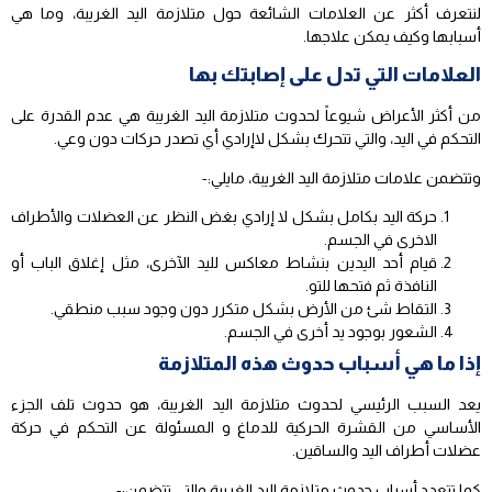
لنتعرف أكثر عن العلامات الشائعة حول متلازمة اليد الغريبة، وما هي
أسبابها وكيف يمكن علاجها.
العلامات التي تدل على إصابتك بها
من أكثر الأعراض شيوعاً لحدوث متلازمة اليد الغريبة هي عدم القدرة على
التحكم في اليد، والتي تتحرك بشكل لاإرادي أي تصدر حركات دون وعي.
وتتضمن علامات متلازمة اليد الغريبة، مايلي:-
حركة اليد بكامل بشكل لا إرادي بغض النظر عن العضلات والأطراف
الاخرى في الجسم.
قيام أحد اليدين بنشاط معاكس لليد الآخرى، مثل إغلاق الباب أو
النافذة ثم فتحها للتو.
التقاط شئ من الأرض بشكل متكرر دون وجود سبب منطقي.
الشعور بوجود يد أخرى في الجسم.
إذا ما هي أسباب حدوث هذه المتلازمة
يعد السبب الرئيسي لحدوث متلازمة اليد الغريبة، هو حدوث تلف الجزء
الأساسي من القشرة الحركية للدماغ و المسئولة عن التحكم في حركة
عضلات أطراف اليد والساقين.
كما تتعدد أسباب حدوث متلازمة اليد الغريبة والتي تتضمن:-