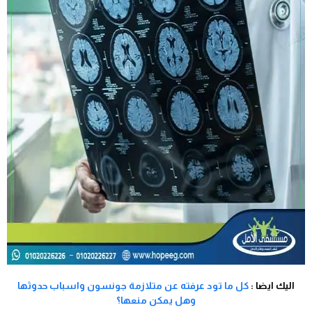
اليك ايضا :
كل ما تود عرفته عن متلازمة جونسون واسباب حدوثها
وهل يمكن منعها؟