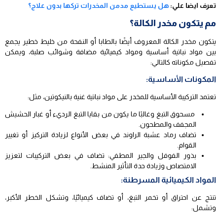
تعرف ايضا علي:
هل يستطيع مدمن المخدرات تركها بدون علاج؟
مم يتكون مخدر الكالة؟
يتكون مخدر الكالة المعروف أيضًا بالطابا أو النفحة من خليط خطير يجمع
بين مواد نباتية أساسية ومواد كيميائية مضافة وشوائب صلبة، ويمكن
تفصيل مكوناته كالتالي:
المكونات الأساسية:
تعتمد التركيبة الأساسية للمخدر على مواد نباتية غنية بالنيكوتين، مثل:
مسحوق التبغ وغالبًا ما يكون من بقايا التبغ الرديء أو غبار الحشيش
المجفف والمطحون.
تضاف رماد عشبة الراوند في بعض الأنواع لزيادة التركيز أو تغيير
القوام.
بذور الفوفل والجير المطفي: تضاف في بعض التركيبات لتعزيز
الامتصاص وزيادة حدة التأثير المنشط.
المواد الكيميائية المسرطنة:
تنتج عن احتراق أو تخمر التبغ، أو تضاف كيميائيًا، وتشكل الخطر الأكبر،
وتشمل: