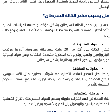
يضطر المدمن لزيادة الجرعة باستمرار للحصول على نفس التأثير، ويدخل في
الإدمان.
هل يسبب مخدر الكالة السرطان؟
نعم، يسبب مخدر الكالة السرطان بشكل مؤكد، وتصنفه الدراسات الطبية
كأحد أخطر المسببات السرطانية نظرًا لتركيبته الكيميائية السامة، ويرجع ذلك
إلى:
المواد المسرطنة
تحتوي الكالة على أكثر من 28 مادة مسرطنة معروفة، أبرزها مركبات
النيتروزامين والهيدروكربونات العطرية متعددة الحلقات، وهي مواد كيميائية
قوية تؤدي إلى تحور الخلايا وتكاثرها بشكل سرطاني.
الملوثات المضافة
يخلط تجار المخدر المادة الأصلية مع شوائب خطيرة مثل الأسبستوس،
الزجاج المطحون، الرماد، والإسمنت لزيادة الوزن، ما يرفع نسبة السموم
المسببة للأورام.
طريقة الامتصاص
بقاء المادة في الفم لفترات طويلة يسمح للمواد المسرطنة باختراق الأغشية
المخاطية مباشرة والوصول إلى الدم والأنسجة بتركيزات عالية.