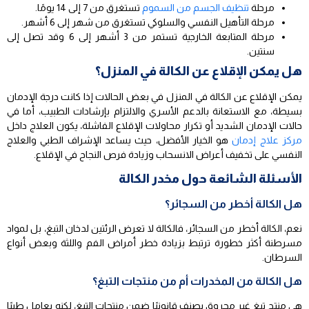
مرحلة
تنظيف الجسم من السموم
تستغرق من 7 إلى 14 يومًا.
مرحلة التأهيل النفسي والسلوكي تستغرق من شهر إلى 6 أشهر.
مرحلة المتابعة الخارجية تستمر من 3 أشهر إلى 6 وقد تصل إلى
سنتين.
هل يمكن الإقلاع عن الكالة في المنزل؟
يمكن الإقلاع عن الكالة في المنزل في بعض الحالات إذا كانت درجة الإدمان
بسيطة، مع الاستعانة بالدعم الأسري والالتزام بإرشادات الطبيب، أما في
حالات الإدمان الشديد أو تكرار محاولات الإقلاع الفاشلة، يكون العلاج داخل
مركز علاج إدمان
هو الخيار الأفضل، حيث يساعد الإشراف الطبي والعلاج
النفسي على تخفيف أعراض الانسحاب وزيادة فرص النجاح في الإقلاع.
الأسئلة الشائعة حول مخدر الكالة
هل الكالة أخطر من السجائر؟
نعم، الكالة أخطر من السجائر، فالكالة لا تعرض الرئتين لدخان التبغ، بل لمواد
مسرطنة أكثر خطورة ترتبط بزيادة خطر أمراض الفم واللثة وبعض أنواع
السرطان.
هل الكالة من المخدرات أم من منتجات التبغ؟
هي منتج تبغ غير محروق يصنف قانونيًا ضمن منتجات التبغ، لكنه يعامل طبيًا