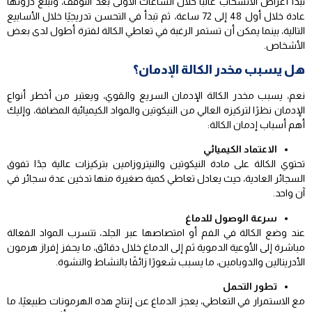
تبدأ أعراض الانسحاب غالبًا خلال الساعات الأولى بعد التوقف، وتبلغ ذروتها
عادة خلال أول 48 إلى 72 ساعة، ثم تبدأ في التحسن تدريجيًا خلال الأسابيع
التالية، بينما يمكن أن تستمر الرغبة في تعاطي الكالة لفترة أطول لدى بعض
الأشخاص.
هل يسبب مخدر الكالة الإدمان؟
نعم، يسبب مخدر الكالة الإدمان السريع والقوي، ويعتبر من أخطر أنواع
الإدمان نظرًا لتركيزه العالي من النيكوتين والمواد الكيميائية المضافة، وإليك
أهم أسباب إدمان الكالة:
الاعتماد الكيميائي
تحتوي الكالة على مادة النيكوتين والنيتروزامين بتركيزات عالية جدًا تفوق
السجائر العادية، حيث يعادل تعاطي كمية صغيرة منها تدخين عدة سجائر في
آن واحد.
سرعة الوصول للدماغ
عند وضع الكالة في الفم أو امتصاصها عبر الجلد، تتسرب المواد الفعالة
مباشرة إلى الأوعية الدموية ثم إلى الدماغ خلال دقائق، ما يحفز إفراز هرمون
الأدرينالين والدوبامين، ما يسبب شعورًا زائفًا بالنشاط والنشوة.
تطور التحمل
مع الاستمرار في التعاطي، يعجز الدماغ عن إنتاج هذه الهرمونات طبيعيًا، ما