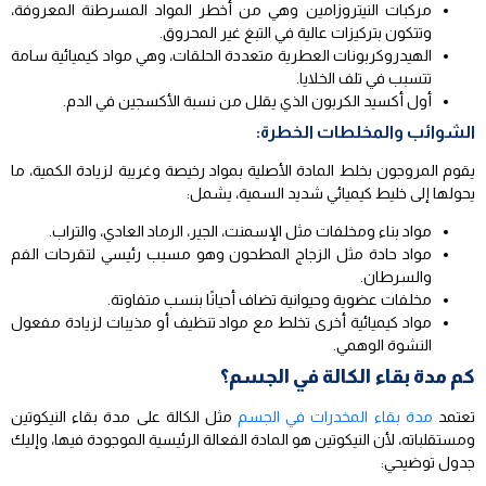
مركبات النيتروزامين وهي من أخطر المواد المسرطنة المعروفة،
وتتكون بتركيزات عالية في التبغ غير المحروق.
الهيدروكربونات العطرية متعددة الحلقات، وهي مواد كيميائية سامة
تتسبب في تلف الخلايا.
أول أكسيد الكربون الذي يقلل من نسبة الأكسجين في الدم.
الشوائب والمخلطات الخطرة:
يقوم المروجون بخلط المادة الأصلية بمواد رخيصة وغريبة لزيادة الكمية، ما
يحولها إلى خليط كيميائي شديد السمية، يشمل:
مواد بناء ومخلفات مثل الإسمنت، الجير، الرماد العادي، والتراب.
مواد حادة مثل الزجاج المطحون وهو مسبب رئيسي لتقرحات الفم
والسرطان.
مخلفات عضوية وحيوانية تضاف أحيانًا بنسب متفاوتة.
مواد كيميائية أخرى تخلط مع مواد تنظيف أو مذيبات لزيادة مفعول
النشوة الوهمي.
كم مدة بقاء الكالة في الجسم؟
تعتمد
مدة بقاء المخدرات في الجسم
مثل الكالة على مدة بقاء النيكوتين
ومستقلباته، لأن النيكوتين هو المادة الفعالة الرئيسية الموجودة فيها، وإليك
جدول توضيحي: