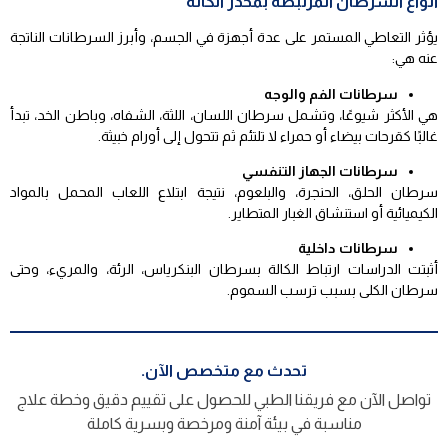
أنواع السرطان المرتبطة بمخدر الكالة
يؤثر التعاطي المستمر على عدة أجهزة في الجسم، وأبرز السرطانات الناتجة
عنه هي:
سرطانات الفم والوجه
هي الأكثر شيوعًا، وتشمل سرطان اللسان، اللثة، الشفاه، وباطن الخد، تبدأ
غالبًا كقرحات بيضاء أو حمراء لا تلتئم ثم تتحول إلى أورام خبيثة.
سرطانات الجهاز التنفسي
سرطان الحلق، الحنجرة، والبلعوم، نتيجة ابتلاع اللعاب المحمل بالمواد
الكيميائية أو استنشاق الغبار المتطاير.
سرطانات داخلية
أثبتت الدراسات ارتباط الكالة بسرطان البنكرياس، الرئة، والمريء، وحتى
سرطان الكلى بسبب ترسب السموم.
تحدث مع متخصص الآن.
تواصل الآن مع فريقنا الطبي للحصول على تقييم دقيق وخطة علاج
مناسبة في بيئة آمنة ومرخصة وبسرية كاملة