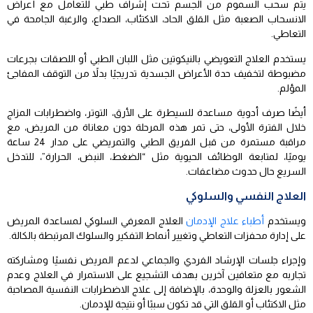
يتم سحب السموم من الجسم تحت إشراف طبي للتعامل مع أعراض
الانسحاب الصعبة مثل القلق الحاد، الاكتئاب، الصداع، والرغبة الجامحة في
التعاطي.
يستخدم العلاج التعويضي بالنيكوتين مثل اللبان الطبي أو اللصقات بجرعات
مضبوطة لتخفيف حدة الأعراض الجسدية تدريجيًا بدلاً من التوقف المفاجئ
المؤلم.
أيضًا صرف أدوية مساعدة للسيطرة على الأرق، التوتر، واضطرابات المزاج
خلال الفترة الأولى، حتى تمر هذه المرحلة دون معاناة من المريض، مع
مراقبة مستمرة من قبل الفريق الطبي والتمريضي على مدار 24 ساعة
يوميًا، لمتابعة الوظائف الحيوية مثل “الضغط، النبض، الحرارة”، للتدخل
السريع حال حدوث مضاعفات.
العلاج النفسي والسلوكي
ويستخدم
أطباء علاج الإدمان
العلاج المعرفي السلوكي لمساعدة المريض
على إدارة محفزات التعاطي وتغيير أنماط التفكير والسلوك المرتبطة بالكالة.
وإجراء جلسات الإرشاد الفردي والجماعي لدعم المريض نفسيًا ومشاركته
تجاربه مع متعافين آخرين بهدف التشجيع على الاستمرار في العلاج وعدم
الشعور بالعزلة والوحدة، بالإضافة إلى علاج الاضطرابات النفسية المصاحبة
مثل الاكتئاب أو القلق التي قد تكون سببًا أو نتيجة للإدمان.