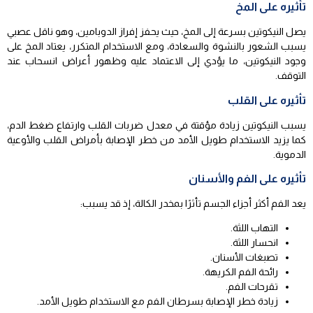
تأثيره على المخ
يصل النيكوتين بسرعة إلى المخ، حيث يحفز إفراز الدوبامين، وهو ناقل عصبي
يسبب الشعور بالنشوة والسعادة، ومع الاستخدام المتكرر، يعتاد المخ على
وجود النيكوتين، ما يؤدي إلى الاعتماد عليه وظهور أعراض انسحاب عند
التوقف.
تأثيره على القلب
يسبب النيكوتين زيادة مؤقتة في معدل ضربات القلب وارتفاع ضغط الدم،
كما يزيد الاستخدام طويل الأمد من خطر الإصابة بأمراض القلب والأوعية
الدموية.
تأثيره على الفم والأسنان
يعد الفم أكثر أجزاء الجسم تأثرًا بمخدر الكالة، إذ قد يسبب:
التهاب اللثة.
انحسار اللثة.
تصبغات الأسنان.
رائحة الفم الكريهة.
تقرحات الفم.
زيادة خطر الإصابة بسرطان الفم مع الاستخدام طويل الأمد.