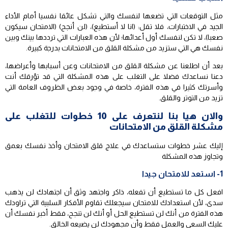
مثل التوقعات التي تضعها لنفسك والتي تشكل عائقا نفسيا أمام الأداء
الجيد في الاختبارات، فلا تقل: (انا لا أستطيع)، (لن أنجح) (الامتحان سيكون
صعبا)، لا تكن لنفسك أول أعدائها؛ لأن هذه العبارات التي ترددها بينك وبين
نفسك هي التي ستزيد من مشكلة القلق من الامتحانات بدرجة كبيرة.
بعد أن اطلعنا عن مشكلة القلق من الامتحانات وعن أسبابها وأعراضها،
دعنا نساعدك فضلا على التغلب على هذه المشكلة التي قد تؤرقك أنت
وأسرتك كثيرا في هذه الفترة، خاصة في وجود بعض الظروف العامة التي
تزيد من التوتر والقلق.
والان هيا بنا لنتعرف على 10 خطوات للتغلب على
مشكلة القلق من الامتحانات
إليك عشر خطوات ستساعدك في علاج قلق الامتحان وأخذ نفسك بعمق
وتجاوز هذه المشكلة
1- استعد للامتحان جيدا
افعل كل ما تستطيع أن تفعله، ذاكر واجتهد وثق أن اجتهادك لن يذهب
سدى، لأن استعدادك للامتحان سيجعلك تقاوم الأفكار السلبية التي تراودك
هذه الفترة من أنك لن تستطيع الحل أو أنك لن تنجح، فقط أخبر نفسك أن
عليك السعي والعمل فقط وأن مجهودك لن يضيعه الخالق.