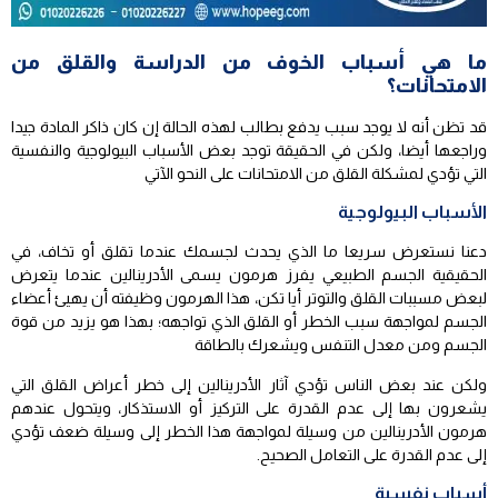
ما هي أسباب الخوف من الدراسة والقلق من
الامتحانات؟
قد تظن أنه لا يوجد سبب يدفع بطالب لهذه الحالة إن كان ذاكر المادة جيدا
وراجعها أيضا، ولكن في الحقيقة توجد بعض الأسباب البيولوجية والنفسية
التي تؤدي لمشكلة القلق من الامتحانات على النحو الآتي
الأسباب البيولوجية
دعنا نستعرض سريعا ما الذي يحدث لجسمك عندما تقلق أو تخاف، في
الحقيقية الجسم الطبيعي يفرز هرمون يسمى الأدرينالين عندما يتعرض
لبعض مسببات القلق والتوتر أيا تكن، هذا الهرمون وظيفته أن يهيئ أعضاء
الجسم لمواجهة سبب الخطر أو القلق الذي تواجهه؛ بهذا هو يزيد من قوة
الجسم ومن معدل التنفس ويشعرك بالطاقة
ولكن عند بعض الناس تؤدي آثار الأدرينالين إلى خطر أعراض القلق التي
يشعرون بها إلى عدم القدرة على التركيز أو الاستذكار، ويتحول عندهم
هرمون الأدرينالين من وسيلة لمواجهة هذا الخطر إلى وسيلة ضعف تؤدي
إلى عدم القدرة على التعامل الصحيح.
أسباب نفسية