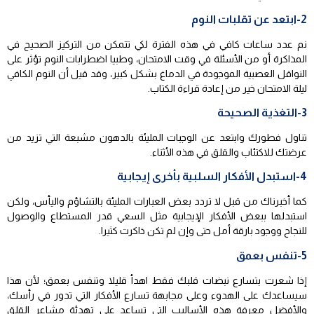
2-ابتعد عن تقلبات النوم
نم عدد ساعات كافي في هذه الفترة لكي تتمكن من التركيز الصحيح في
المذاكرة أو من الأسئلة في وقت الامتحان، وطبيا اضطرابات النوم تؤثر على
النواقل العصبية الموجودة في الدماغ بشكل كبير، وقد قيل أن النوم الكافي
ليلة الامتحان خير من إعادة قراءة الكتاب.
3-التغذية الصحيحة
تناول فطورك وابتعد عن الوجبات المليئة بالدهون مشبعة التي تزيد من
عرضتك للاكتئاب والقلق في هذه الأثناء.
4-استبدل الأفكار السلبية بأخرى إيجابية
كما أخبرناك من قبل لا تردد بعض العبارات المليئة بالتشاؤم واليأس، ولكن
استبدلها ببعض الأفكار الإيجابية مثل السعي قدر المستطاع والوصول
للنجاح ووجود بارقة أمل حتى وإن لم تكن ذاكرت كثيرا.
5-تنفس بعمق
إذا شعرت بتسارع نبضات قلبك فقط اهدأ قليلا وتنفس بعمق؛ لأن هذا
سيساعدك على الهدوء وعلى مجابهة تسارع الأفكار التي تدور في رأسك،
والأفضل معرفة هذه الأساليب التي تساعد على تهدئة مشاعر القلق