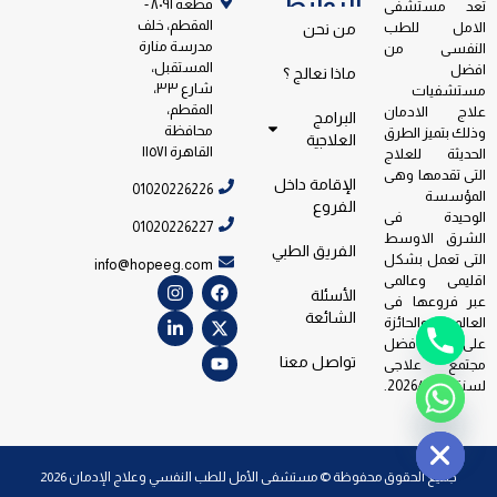
الروابط
قطعة ٨٠٩١ -
تعد مستشفى
المقطم، خلف
الامل للطب
من نحن
مدرسة منارة
النفسى من
المستقبل،
افضل
ماذا نعالج ؟
شارع ٣٣،
مستشفيات
المقطم،
علاج الادمان
البرامج
محافظة
وذلك بتميز الطرق
العلاجية
القاهرة ١١٥٧١
الحديثة للعلاج
التى تقدمها وهى
الإقامة داخل
01020226226
المؤسسة
الفروع
الوحيدة فى
01020226227
الشرق الاوسط
الفريق الطبي
التى تعمل بشكل
info@hopeeg.com
اقليمى وعالمى
الأسئلة
عبر فروعها فى
الشائعة
العالم والحائزة
على جائزة افضل
تواصل معنا
مجتمع علاجى
لسنة 2026/2023.
Hide ch
جميع الحقوق محفوظة © مستشفى الأمل للطب النفسي وعلاج الإدمان 2026