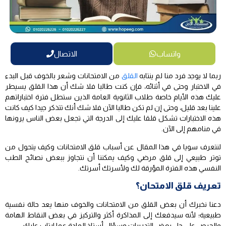
واتساب
الاتصال
ربما لا يوجد فرد منا لم ينتابه
القلق
من الامتحانات وشعر بالخوف قبل البدء
في الاختبار وحتى في أثنائه، فإن كنت طالبا فلا شك أن هذا القلق يسيطر
عليك هذه الأيام خاصة طلاب الثانوية العامة الذين ستطل فترة اختباراتهم
علينا بعد قليل، وحتى إن لم تكن طالبا الآن فلا شك أنك تتذكر جيدا كيف كانت
هذه الاختبارات تشكل قلقا عليك إلى الدرجة التي تجعل بعض الناس يرونها
في منامهم إلى الآن.
لنتعرف سويا في هذا المقال عن أسباب قلق الامتحانات وكيف يتحول من
توتر طبيعي إلى قلق مرضي وكيف يمكننا أن نتجاوز ببعض نصائح الطب
النفسي هذه الفترة المؤرقة لك ولأسرتك أسرتك.
تعريف قلق الامتحان؟
دعنا نخبرك أن بعض القلق من الامتحانات والخوف منها يعد حالة نفسية
طبيعية؛ لأنه سيدفعك إلى المذاكرة أكثر والتركيز في بعض النقاط الهامة
والحرص على حل بعض التدريبات وسؤال أستاذ المادة عما ارتاب عليك،