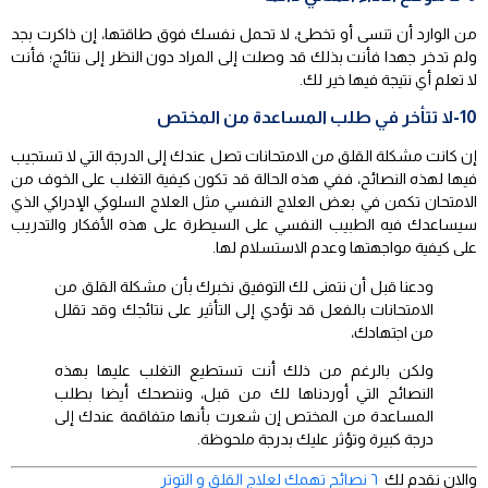
من الوارد أن تنسى أو تخطئ، لا تحمل نفسك فوق طاقتها، إن ذاكرت بجد
ولم تدخر جهدا فأنت بذلك قد وصلت إلى المراد دون النظر إلى نتائج؛ فأنت
لا تعلم أي نتيجة فيها خير لك.
10-لا تتأخر في طلب المساعدة من المختص
إن كانت مشكلة القلق من الامتحانات تصل عندك إلى الدرجة التي لا تستجيب
فيها لهذه النصائح، ففي هذه الحالة قد تكون كيفية التغلب على الخوف من
الامتحان تكمن في بعض العلاج النفسي مثل العلاج السلوكي الإدراكي الذي
سيساعدك فيه الطبيب النفسي على السيطرة على هذه الأفكار والتدريب
على كيفية مواجهتها وعدم الاستسلام لها.
ودعنا قبل أن نتمنى لك التوفيق نخبرك بأن مشكلة القلق من
الامتحانات بالفعل قد تؤدي إلى التأثير على نتائجك وقد تقلل
من اجتهادك،
ولكن بالرغم من ذلك أنت تستطيع التغلب عليها بهذه
النصائح التي أوردناها لك من قبل، وننصحك أيضا بطلب
المساعدة من المختص إن شعرت بأنها متفاقمة عندك إلى
درجة كبيرة وتؤثر عليك بدرجة ملحوظة.
والان نقدم لك
٦ نصائح تهمك لعلاج القلق و التوتر