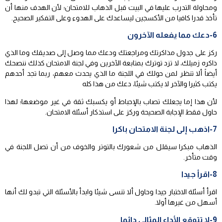
ومحاولة التدرب عليها في البيت قبل الذهاب للامتحان؛ لأن الهدف منها أن
تأخذ قدرا كافيا من الأكسجين ليساعدك على الهدوء وعلى التفكير الصحيح.
6-دعك مما يفعله الآخرون
ركز على جدول مذاكرتك ومراجعتك ودعك مما وصل إلى صديقك وما الذي
ذاكره زميلك، لا تزد توترك بمتابعة الآخرين وفي لجنة الامتحان كذلك ننصحك
أيضاً ألا تنظر لمن حولك في اللجنة ما الذي يحدث معهم، ربما تجد أحدهم
يكتب كثيرا والآخر لا يكتب شيئا، دعك من هذا كله
لأن هذا إما يجعلك تصاب بالإحباط أو يكسبك ثقة في غير موضعها؛ لهذا
حاول فقط الإجابة الصحيحة وركز على استذكار أسئلة الامتحان.
7-اذهب إلى لجنة الامتحان باكرا
الذهاب مبكرا سيقلل من شعورك بالتوتر والخوف من أن تصل اللجنة في
وقت متأخر.
8-اقرأ جيدا
اقرأ أسئلة الاختبار جيدا وحاول ألا تنسى شيئا وابدأ بالأسئلة التي تبدو لك أنها
أسهل من غيرها أولا.
9-لا تتوقع الأداء المثالي دائما