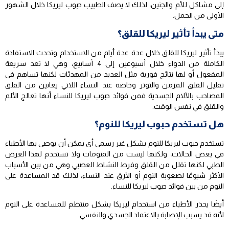
إلى مشاكل للأم والجنين، لذلك لا يصف الطبيب حبوب ليريكا خلال الشهور
الأولى من الحمل.
متى يبدأ تأثير ليريكا للقلق؟
يبدأ تأثير ليريكا للقلق خلال عدة عدة أيام من الاستخدام وتحدث الاستفادة
الكاملة من الدواء خلال أسبوعين إلى 4 أسابيع، وهي لا تعد سريعة
المفعول أو لها نتائج فورية مثل العديد من المهدئات لكنها تساهم في
تقليل القلق المزمن والتوتر وخاصة عند النساء اللاتي يعانين من القلق
المصاحب بالآلام الجسدية فمن فوائد حبوب ليريكا للنساء أنها تعالج الألم
والقلق في نفس الوقت.
هل تستخدم حبوب ليريكا للنوم؟
تستخدم حبوب ليريكا للنوم بشكل غير رسمي أي يمكن أن يوصي بها الأطباء
في بعض الحالات، ولكنها ليست من المنومات ولا تستخدم لهذا الغرض
الطبي لكنها تقلل من القلق وفرط النشاط العصبي وهي من بين الأسباب
الأكثر شيوعًا لصعوبة النوم أو الأرق عند النساء، لذلك قد المساعدة على
النوم من بين فوائد حبوب ليريكا للنساء.
أيضًا يحذر الأطباء من استخدام ليريكا بشكل منتظم للمساعدة على النوم
لأنه قد يسبب الإصابة بالاعتماد الجسدي والنفسي.