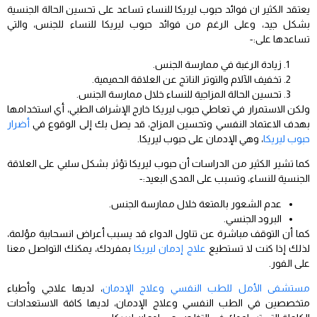
يعتقد الكثير ان فوائد حبوب ليريكا للنساء تساعد على تحسين الحالة الجنسية
بشكل جيد، وعلى الرغم من فوائد حبوب ليريكا للنساء للجنس، والتي
تساعدها على:-
زيادة الرغبة في ممارسة الجنس.
تخفيف الآلام والتوتر الناتج عن العلاقة الحميمية.
تحسين الحالة المزاجية للنساء خلال ممارسة الجنس.
ولكن الاستمرار في تعاطي حبوب ليريكا خارج الإشراف الطبي، أي استخدامها
بهدف الاعتماد النفسي وتحسين المزاج، قد يصل بك إلى الوقوع في
أضرار
حبوب ليريكا
، وهي الإدمان على حبوب ليريكا.
كما تشير الكثير من الدراسات أن حبوب ليريكا تؤثر بشكل سلبي على العلاقة
الجنسية للنساء، وتسبب على المدى البعيد:-
عدم الشعور بالمتعة خلال ممارسة الجنس.
البرود الجنسي.
كما أن التوقف مباشرة عن تناول الدواء قد يسبب أعراض انسحابية مؤلمة،
لذلك إذا كنت لا تستطيع
علاج إدمان ليريكا
بمفردك، يمكنك التواصل معنا
على الفور.
مستشفى الأمل للطب النفسي وعلاج الإدمان
، لديها علاجي وأطباء
متخصصين في الطب النفسي وعلاج الإدمان، لديها كافة الاستعدادات