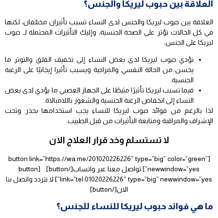
العلاقة بين حبوب ليريكا والجنس؟
العلاقة بين حبوب ليريكا والجنس لدى النساء تسبب تأثيران مختلفان، لكنها
في كل الحالات تؤثر على الصحة الجنسية، وإليك التأثيرات المحتملة لـ حبوب
ليريكا على الجنس:
تؤدي حبوب ليريكا لدى بعض النساء إلى تخفيف القلق والتوتر ما
يحسن من الحالة النفسي والمزاجية ويسبب تأثيرا إيجابيًا على الرغبة
الجنسية.
فيما تسبب ليريكا تأثيرًا مثبطًا على الجهاز العصبي ما يؤدي لدى بعض
النساء إلى انخفاض الرغبة الجنسية والشعور باللامبالاة.
لذا بالرغم من فوائد حبوب ليريكا للنساء يجب استخدامها بحذر وتحت
الإشراف والمراقبة ومتابعة التأثيرات من قبل الطبيب.
لا تستسلم وخد قرار العلاج الان
[button link=”https://wa.me/201020226226″ type=”big” color=”green”
newwindow=”yes”] تواصل معنا عبر واتساب[/button] [button
link=”tel:01020226226″ type=”big” newwindow=”yes”] لا تتردد واتصل بنا
الان[/button]
ما هي فوائد حبوب ليريكا للنساء للجنس؟