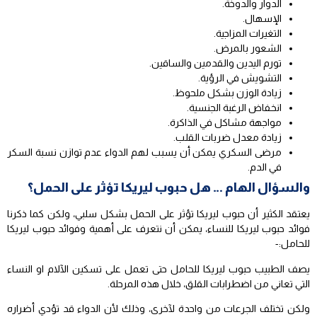
الدوار والدوخة.
الإسهال.
التغيرات المزاجية.
الشعور بالمرض.
تورم اليدين والقدمين والساقين.
التشويش في الرؤية.
زيادة الوزن بشكل ملحوظ.
انخفاض الرغبة الجنسية.
مواجهة مشاكل في الذاكرة.
زيادة معدل ضربات القلب.
مرضى السكري يمكن أن يسبب لهم الدواء عدم توازن نسبة السكر
في الدم.
والسؤال الهام … هل حبوب ليريكا تؤثر على الحمل؟
يعتقد الكثير أن حبوب ليريكا تؤثر على الحمل بشكل سلبي، ولكن كما ذكرنا
فوائد حبوب ليريكا للنساء، يمكن أن نتعرف على أهمية وفوائد حبوب ليريكا
للحامل:-
يصف الطبيب حبوب ليريكا للحامل حتى تعمل على تسكين الآلام او النساء
التي تعاني من اضطرابات القلق، خلال هذه المرحلة.
ولكن تختلف الجرعات من واحدة لآخرى، وذلك لأن الدواء قد تؤدي أضراره