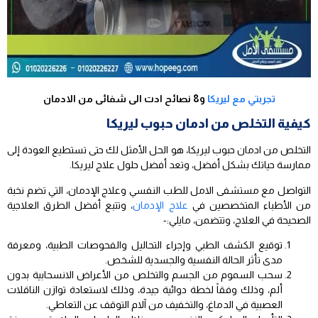
تجربتي مع ليريكا
و8 نصائح ادت الى شفائى من الادمان
كيفية التخلص من ادمان حبوب ليريكا
التخلص من ادمان حبوب ليريكا، هو الحل الأمثل لك حتى تستطيع العودة إلى
ممارسة حياتك بشكل أفضل، وتعد أفضل حلول علاج ليريكا.
التواصل مع مستشفى الامل للطب النفسي وعلاج الإدمان، التي تضم نخبة
من الأطباء المتخصصين في
علاج الإدمان
، وتتبع أفضل الطرق العلاجية
الصحيحة في العلاج، وتتضمن، مايلي:-
توقيع الكشف الطبي وإجراء التحاليل والفحوصات الطبية، ومعرفة
مدى تأثر الحالة النفسية والجسدية للشخص.
سحب السموم من الجسم والتخلص من الأعراض الانسحابية بدون
ألم، وذلك وفقاً لخطة دوائية جيدة، وذلك لاستعادة توازن الناقلات
العصبية في الدماغ، والتخفيف من آلام التوقف عن التعاطي.