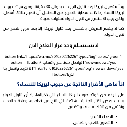
يبدأ مفعول ليريكا بعد تناول الجرعات بحوالي 30 دقيقة، ومن فوائد حبوب
ليريكا للنساء إذا كنتِ مصابة بالصرع، من المحتمل أن تصبح حالتك أفضل،
ولكن يجب الاستمرار في تناول الدواء لسنوات عديدة.
كما لا يشعر المريض بالتحسن بعد تناول ليريكا، إلا بعد مرور شهر من
تناول الدواء.
لا تستسلم وخد قرار العلاج الان
[button link=”https://wa.me/201020226226″ type=”big” color=”green”
newwindow=”yes”] تواصل معنا عبر واتساب[/button] [button
link=”tel:01020226226″ type=”big” newwindow=”yes”] لا تتردد واتصل بنا
الان[/button]
اذاً ما هي الأضرار الناتجة عن حبوب ليريكا للنساء؟
على الرغم من فوائد حبوب ليريكا للنساء التي ذكرناها، إلا أن تناول الدواء
يسبب بعض الآثار الجانبية الشائعة التي تنتج عن تعاطيه، وعادة ماتحدث
وتختفي من تلقاء نفسها، وتتضمن:-
الصداع الشديد.
الشعور بالتعب والنعاس.