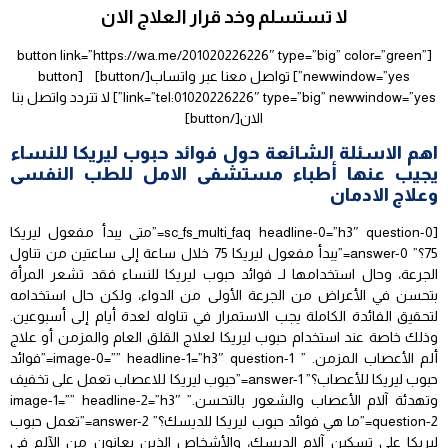
لا تستسلم وخد قرار العلاج الان
[button link=”https://wa.me/201020226226″ type=”big” color=”green”
newwindow=”yes”] تواصل معنا عبر واتساب[/button] [button
link=”tel:01020226226″ type=”big” newwindow=”yes”] لا تتردد واتصل بنا
الان[/button]
اهم الاسئلة الشائعة حول فوائد حبوب ليريكا للنساء
يجيب عنها أطباء مستشفى الامل للطب النفسى
وعلاج الادمان
[sc_fs_multi_faq headline-0=”h3″ question-0=”متى يبدأ مفعول ليريكا
75؟” answer-0=”يبدأ مفعول ليريكا 75 خلال ساعة إلى ساعتين من تناول
الجرعة، وحال استخدامها لـ فوائد حبوب ليريكا للنساء فقد تشعر المرأة
بتحسن في الأعراض من الجرعة الأولى من الدواء، ولكن حال استخدامه
لتحقيق الفائدة الكاملة يجب الاستمرار في تناوله لعدة أيام إلى أسبوعين.
وذلك خاصة عند استخدام حبوب ليريكا لعلاج القلق العام والمزمن أو علاج
ألم الأعصاب المزمن. ” image-0=”” headline-1=”h3″ question-1=”فوائد
حبوب ليريكا للأعصاب؟” answer-1=”حبوب ليريكا للاعصاب تعمل على تخفيف
وتهدئة آلام الأعصاب والشعور بالتحسن.” image-1=”” headline-2=”h3″
question-2=”ما هي فوائد حبوب ليريكا للديسك؟” answer-2=”تعمل حبوب
ليريكا على تسكين آلام الديسك، والأشخاص الذين يعانون من الآلم في