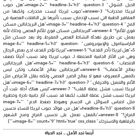
الحبل الشوكي.” image-2=”” headline-3=”h3″ question-3=”هل حبوب
ليريكا مخدرات؟” answer-3=”حبوب ليريكا ليست مخدرات، ولكنها من
العقاقير الطبية التي تسبب الإدمان، بسبب تأثيرها على الناقلات العصبية في
المخ.” image-3=”” headline-4=”h3″ question-4=”هل البريجابالين مسكن
قوي للألم؟” answer-4=”البريجابالين مسكن قوي للألم العصبي وذلك لأنه
يعمل عن طريق تهدئة النشاط العصبي المفرط، ولا يعد مسكن مثل
الباراسيتامول والإيبوبروفين.” image-4=”” headline-5=”h3″ question-
5=”هل ليريكا تأخر القذف؟” answer-5=”ليريكا تؤخر القذف لدى بعض الرجال
وهي من الآثار الجانبية المحتملة لـ حبوب ليريكا وقد تسبب أحيانًا ضعف
الانتصاب.” image-5=”” headline-6=”h3″ question-6=”هل البريجابالين
يعالج الأعصاب؟” answer-6=”اليريجابالين يعالج الأعصاب ولكن ليس
بالمعنى المعروف فهو لا يعالج الضرر العصبي ولكنه يقلل الأعراض مثل
الألم والتنميل والحرقان.” image-6=”” headline-7=”h3″ question-7=”هل
ليريكا تسبب فشل عضلة القلب؟” answer-7=”ليس هناك أدلة تثبت أن
ليريكا تسبب فشل عضلة القلب، لكنها قد تسبب آثار جانبية نادرة وخطيرة
مثل احتباس السوائل في الجسم وهبوط ضغط الدم.” image-7=””
headline-8=”h3″ question-8=”هل من فوائد حبوب ليريكا للنساء تحسين
المزاج؟” answer-8=”بالفعل، تعمل على تحسين المزاج ومنح الشعور
بالرفاهية والاسترخاء.” image-8=”” count=”9″ html=”true” css_class=””]
أينما تجد الأمل … تجد الحياة