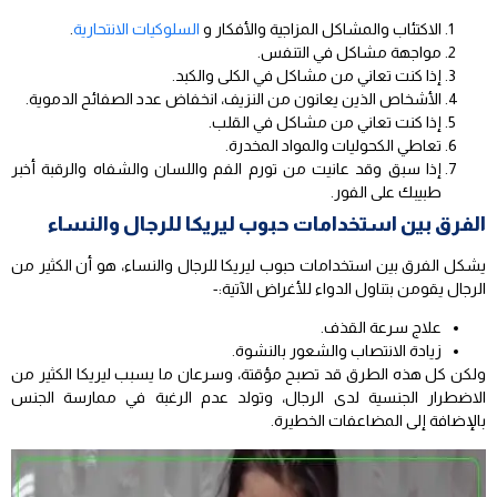
الاكتئاب والمشاكل المزاجية والأفكار و
السلوكيات الانتحارية
.
مواجهة مشاكل في التنفس.
إذا كنت تعاني من مشاكل في الكلى والكبد.
الأشخاص الذين يعانون من النزيف، انخفاض عدد الصفائح الدموية.
إذا كنت تعاني من مشاكل في القلب.
تعاطي الكحوليات والمواد المخدرة.
إذا سبق وقد عانيت من تورم الفم واللسان والشفاه والرقبة أخبر
طبيبك على الفور.
الفرق بين استخدامات حبوب ليريكا للرجال والنساء
يشكل الفرق بين استخدامات حبوب ليريكا للرجال والنساء، هو أن الكثير من
الرجال يقومن بتناول الدواء للأغراض الآتية:-
علاج سرعة القذف.
زيادة الانتصاب والشعور بالنشوة.
ولكن كل هذه الطرق قد تصبح مؤقتة، وسرعان ما يسبب ليريكا الكثير من
الاضطرار الجنسية لدى الرجال، وتولد عدم الرغبة في ممارسة الجنس
بالإضافة إلى المضاعفات الخطيرة.