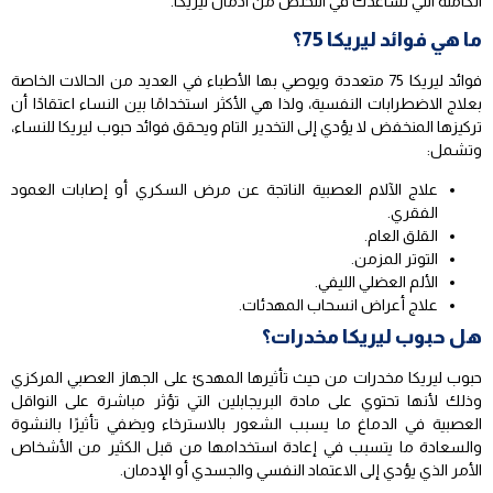
الكاملة التي تساعدك في التخلص من ادمان ليريكا.
ما هي فوائد ليريكا 75؟
فوائد ليريكا 75 متعددة ويوصي بها الأطباء في العديد من الحالات الخاصة
بعلاج الاضطرابات النفسية، ولذا هي الأكثر استخدامًا بين النساء اعتقادًا أن
تركيزها المنخفض لا يؤدي إلى التخدير التام ويحقق فوائد حبوب ليريكا للنساء،
وتشمل:
علاج الآلام العصبية الناتجة عن مرض السكري أو إصابات العمود
الفقري.
القلق العام.
التوتر المزمن.
الألم العضلي الليفي.
علاج أعراض انسحاب المهدئات.
هل حبوب ليريكا مخدرات؟
حبوب ليريكا مخدرات من حيث تأثيرها المهدئ على الجهاز العصبي المركزي
وذلك لأنها تحتوي على مادة البريجابلين التي تؤثر مباشرة على النواقل
العصبية في الدماغ ما يسبب الشعور بالاسترخاء ويضفي تأثيرًا بالنشوة
والسعادة ما يتسبب في إعادة استخدامها من قبل الكثير من الأشخاص
الأمر الذي يؤدي إلى الاعتماد النفسي والجسدي أو الإدمان.