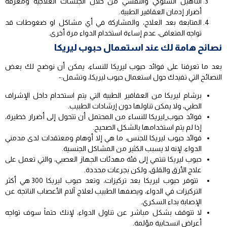
التأهيل السلوكي والنفسي من خلال الجلسات العلاجية ومعرفة
أضرار إدمان العقاقير الطبية.
المتابعة بعد العلاج، والمشاركة في أي مشاكل او ضغوطات قد
تواجه المتعافى، عدم إساءة استخدام الدواء مرة أخرى.
نصائح هامة لك عند استعمال حبوب ليريكا
بعد ما تعرفنا على فوائد حبوب ليريكا للنساء، يمكن أن نوضح لك بعض
النصائح التي تفيدك حول استعمال حبوب ليريكا، وتشمل:-
برشام ليريكا من العقاقير الطبية التي يتم استخدام داخل الإشراف
الطبي، ولا يمكن تناولها دون إرشادات الطبيب.
فوائد حبوب_ليريكا للنساء من المحتمل أن تتحول إلى أضرار خطيرة،
إذا لم يتم استخدامها بالشكل الصحيح.
فوائد حبوب ليريكا للجنس، ما هي إلا أوهام ومعتقدات لدى مدمني
الدواء، لإنه لا يسبب الكثير من المشاكل الجنسية.
حبوب ليريكا تنتمي إلى فئة مهدئات الجهاز العصبي، والتي تعمل على
علاج الأرق والقلق، ولكن بجرعات محددة.
تتوفر حبوب ليريكا بعد تركيزات، وتعد حبوب ليريكا 300 هي أكثر
التركيزات في الدواء، ويصفها الطبيب لعلاج آلام الأعصاب الناتجة عن
الإصابة بداء السكري.
لا تتوقف بشكل مباشر عن تناول الدواء، لإنك حتماً سوف تواجه
أعراض انسحابية مؤلمة.