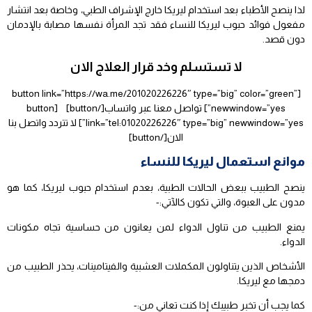
لذا ينصح الأطباء بعد استخدام ليريكا خارج الإشراف الطبي، وخاصة بعد انتشار
مفعول فوائد حبوب ليريكا للنساء فقد تجد المرأة نفسها مصابة بالإدمان
دون قصد.
لا تستسلم وخد قرار العلاج الان
[button link=”https://wa.me/201020226226″ type=”big” color=”green”
newwindow=”yes”] تواصل معنا عبر واتساب[/button] [button
link=”tel:01020226226″ type=”big” newwindow=”yes”] لا تتردد واتصل بنا
الان[/button]
موانع استعمال ليريكا للنساء
ينصح الطبيب ببعض الحالات الطبية، بعدم استخدام حبوب ليريكا، كما هو
مدون على العبوة، والتي تكون كالآتي:-
يمنع الطبيب من تناول الدواء لمن يعانون من حساسية تجاه مكونات
الدواء.
الأشخاص الذين يتناولون المكملات العشبية والفيتامينات، يحذر الطبيب من
دمجها مع ليريكا.
كما يجب أن تخبر طبيبك إذا كنت تعاني من:-