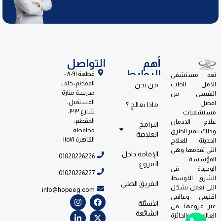
أهم
التواصل
الروابط
قطعة ٨٠٩١ -
تعد مستشفى
المقطم، خلف
الامل للطب
من نحن
مدرسة منارة
النفسى من
المستقبل،
افضل
ماذا نعالج ؟
شارع ٣٣،
مستشفيات
المقطم،
علاج الادمان
البرامج
محافظة
وذلك بتميز الطرق
العلاجية
القاهرة ١١٥٧١
الحديثة للعلاج
التى تقدمها وهى
الإقامة داخل
01020226226
المؤسسة
الفروع
الوحيدة فى
01020226227
الشرق الاوسط
الفريق الطبي
التى تعمل بشكل
info@hopeeg.com
اقليمى وعالمى
الأسئلة
عبر فروعها فى
الشائعة
العالم والحائزة