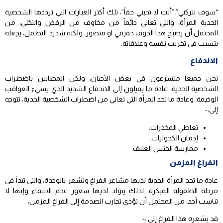
“سوف تتركني”،”أنت لا تحبني حقاً”، تلك أكثر العبارات التي ترددها الشخصية
الحدية المرأة، والتي تعاني دائماً من مخاوف من الرفض والتخلي، من
المحتمل أن يصبح هذا الخوف حقيقي او متصور، ولكنه شديد التطفل، يجعله
يتسبب في تخريب نفسه وعلاقاته.
الاندفاع
نحن جميعا متسرعون في بعض الأحيان، ولكن المصابين باضطراب
الشخصية الحدية، عادة ما يميلون إلى الاندفاع الشديد الذي يسيء العواقب
الوخيمة، وعادة ما تجد المرأة التي تعاني من اضطراب الشخصية الحدية، تتوجه
إلى:-
تعاطي المخدرات.
إدمان الكحوليات.
ممارسة الجنس العنيف.
الفراغ المزمن
عادة ما تجد المرأة الحدية لديها مشاعر الفراغ وتشعر بالوحدة، والتي تبدأ في
مرحلة الطفولة المبكرة، لذلك يتولد لديها شعور عدم الانتماء وإنها لا
تناسب أحد، من المحتمل أن تؤدي تجارب الصدمة إلى الفراغ المزمن،
قد يشعره هذا الفراغ إلى :-