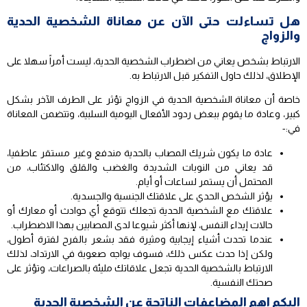
هل تساءلت حتى الآن عن معاناة الشخصية الحدية
والزواج
الارتباط بشخص يعاني من اضطراب الشخصية الحدية، ليست أمراً سهلا على
الإطلاق، لذلك حاول التفكير قبل الارتباط به.
خاصة أن معاناة الشخصية الحدية في الزواج تؤثر على الطرف الآخر بشكل
كبير، وعادة ما يقوم ببعض ردود الأفعال اليومية السلبية، وتتضمن المعاناة
في:-
عادة ما يكون شريك المصاب بالحدية مندفع وغير مستقر عاطفيا،
قد يعاني من النوبات الشديدة والغضب والقلق والاكتئاب، من
المحتمل أن يستمر لساعات أو أيام.
يؤثر الشخص الحدي على علاقتك الجنسية والجسدية.
علاقتك مع الشخصية الحدية تجعلك تتوقع أي حوادث أو معارك أو
حالات إيذاء النفس، لإنها أكثر شيوعا لدى المصابين بهذا الاضطراب.
عندما تحدث أشياء إيجابية ومثيرة فقد بشعر بالفرح لفترة أطول،
ولكن إذا حدث عكس ذلك، فسوف يواجه صعوبة في الارتداد، لذلك
الارتباط بالشخصية الحدية تجعل علاقاتك مليئة بالصراعات، وتؤثر على
صحتك النفسية.
اليكم اهم المضاعفات الناتجة عن الشخصية الحدية