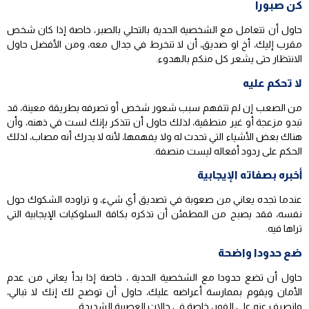
كن صبورا
حاول أن تتعامل مع الشخصية الحدية بالتحلي بالصبر، خاصة إذا كان شخص
مقرب إليك، أخ او صديق، أن لا تنخرط في جدال معه، ومن الأفضل حاول
الانتظار حتى يشعر كل منكم بالهدوء.
لا تحكم عليه
من الصعب إن لم تتفهم سبب شعور شخص أو تصرفه بطريقة معينة، قد
تبدو مزعجة أو غير منطقية، لذلك حاول أن تتذكر بإنك لست في ذهنه، وأن
هناك بعض الأشياء التي تحدث له ولا يفهمها، لأنه لا يدرك أنه مصاب، لذلك
الحكم على ردود أفعاله ليست منصفة.
أخبره بصفاته الإيجابية
عندما تجده يعاني من صعوبة في تصديق أي شيء، و تراوده الشكوك حول
نفسه، فقد يصبح من المطمئن أن تذكره بكافة السلوكيات الإيجابية التي
تراها فيه.
ضع حدودا واضحة
حاول أن تضع حدودا مع الشخصية الحدية ، خاصة إذا بدأ يعاني من عدم
الأمان ويقوم بممارسة أعراضه عليك، حاول أن توضح لك إنك لا تبالي،
وانصرف عنه على الفور، خاصة في حالات العصبية الشديدة.