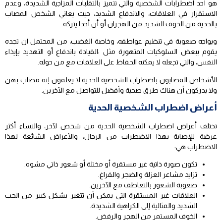
هو أحد اضطرابات الشخصية والتي تتميز بالتقلبات المزاجية الشديدة، وعدم
الاستقرار في العلاقات، والاندفاع الشديد، حيث يعاني الشخص المصاب
بالحدية من الخوف الشديد من الهجران أو أن أحدا يتركه.
ويواجه صعوبة في تنظيم عواطفه، وخاصة الغضب، من المحتمل ان تجده
يقوم ببعض السلوكيات المتهورة مثل :القيادة باندفاع أو التهديد بإيذاء
النفس، والتي تجعله لا يمكنه الحفاظ على العلاقات مع من حوله.
الأشخاص المصابون باضطراب الشخصية الحدية لا يعلمون إنه مصاب بهن
ولا يدركون أن هناك طرق صحية وأفضل للتواصل مع الآخرين.
أعراض اضطراب الشخصية الحدية
تختلف أعراض اضطراب الشخصية الحدية من شخص لآخر، والنساء أكثر
عرضة للإصابة بهذا الاضطراب من الرجال، والأعراض الشائعة لهذا
الاضطراب هي:
تكون صورة ذاتية غير مستقرة أو مختلة أو شعور ذاتي مشوه.
تزايد مشاعر العزلة والضجر والفراغ.
صعوبة الشعور بالتعاطف مع الآخرين.
العلاقات غير المستقرة التي يمكن أن تتغير بشكل كبير من الحب
الشديد والمثالية إلى الكراهية الشديدة.
الخوف المستمر من الهجر والرفض.