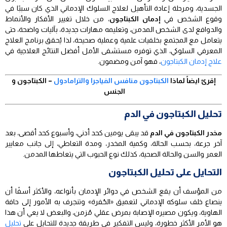
الجسدية، ومرحلة إعادة التأهيل لعلاج السلوك الإدماني الذي كان سببًا في
وقوع الشخص في
إدمان الكبتاجون
، من خلال تغيير الأفكار والأنماط
والدوافع لدى الشخص المدمن، وتعليمه مهارات جديدة، بآليات واضحة، حتى
يتعامل مع المجتمع بخلفيات علمية وعملية صحيحة، لذا يُحقق برنامج العلاج
المعرفي السلوكي، الذي توفره مستشفى الأمل أفضل النتائج العلاجية في
علاج إدمان الكبتاجون
، فهو آمن ومضمون.
إقرئ ايضاً لماذا
الكبتاجون منافس الفياجرا والترامادول
– الكبتاجون و
الجنس​
تحليل الكبتاجون في الدم
مخدر الكبتاجون في الدم
قد يبقى يومين كحد أدني، وأسبوع كحد أقصى، بعد
آخر جرعة، بحسب الحالة، وكمية المخدر، ومدة التعاطي، إلى جانب معايير
العمر والسن والحالة الصحية، كذلك نوع الحبوب التي يتعاطها المدمن.
التحايل على تحليل الكبتاجون
من المؤسف أن يقع الشخص في دوائر الإدمان بأنواعه، والأكثر أسفًا أن
ينصاع خلف سلوكه الإدماني لتعميق «الحُفرة» وتنجرف به الأمور إلى حافة
الهاوية، ويكون مصيره الإصابة بمرض عقلي مُزمن، والبعض لا يعي أن هذا
هو الأمر الأكثر خطورة، وليس التفكير في طريقة جديدة للتحايل على
تحليل