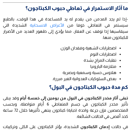
ما آثار الاستمرار في تعاطي حبوب الكبتاجون؟
-إذا لم يجد المدمن من يقدم له يد المساعدة في هذا الوقت، بالطبع
سيستمر في التعاطي خوفا من
الأعراض الانسحابية
الشديدة التي
سيقاسيها إذا توقف عن العقار، مما يؤدي إلى ظهور العديد من الأضرار
للكبتاجون منها:
اضطرابات الشهية وفقدان الوزن
اضطرابات النوم
تقلبات المزاج بشدة
متلازمة البارونيا
هلاوس حسية وسمعية وبصرية
بعض السلوكيات العدوانية الغير مبررة.
كم مدة حبوب الكبتاجون في البول؟
تبقى آثار مخدر الكبتاجون في البول من يومين إلى خمسة أيام
وقد يبقى
تأثير مخدر الكبتاجون في جسم المتعاطي 6 أيام متواصلة، وبحسب
المتخصصين فإن جرعة واحدة (حباية) كبتاجون ينتهي تأثيرها خلال 72 ساعة
كحد أقصى في الحالات الشائعة.
في حالات
إدمان الكبتاجون
الشديدة، يؤثر الكبتاجون على الكلى وتركيبات