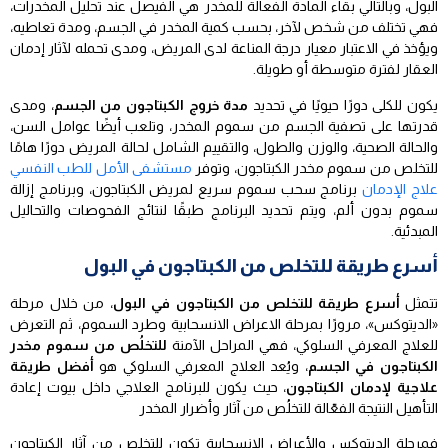
البول، وبالتالي بقاء المادة الفعالة للمخدر هي الفيصل عند تحليل المخدرات،
فهي تختلف من شخص لآخر، بحسب كمية المخدر في الجسم، ومدة تعاطيه،
ويؤخذ في الاعتبار معيار درجة المناعة لدى المريض، ومدى تحمله لآثار إدمان
العقار لفترة متوسطة أو طويلة.
يكون للكلى دورًا حيويًا في تحديد
مدة خروج الكبتاجون من الجسم
، ومدى
قدرتها على تصفية الجسم من سموم المخدر، وتلعب أيضًا عوامل السن،
والحالة الصحية، والوزن والطول، والتقييم الشامل لحالة المريض دورًا هامًا
للتخلص من سموم مخدر الكبتاجون، وتوفر
مستشفى الأمل للطب النفسي
علاج الإدمان
برنامج سحب سموم سريع لمريض الكبتاجون، وبرنامج إزالة
سموم بدون ألم، ويتم تحديد البرنامج طبقًا لنتائج الفحوصات والتحاليل
المبدئية.
أسرع طريقة للتخلص من الكبتاجون في البول
تتمثل
أسرع طريقة للتخلص من الكبتاجون في البول
، من خلال مرحلة
«الديتوكس»، مرورًا بمرحلة الاعراض الانسحابية وطرد السموم، ثم التعرض
للعلاج المعرفي السلوكي، فهي المراحل الآمنة
للتخلُص من سموم مخدر
الكبتاجون في الجسم
، ويُعد العلاج المعرفي السلوكي هو
أفضل طريقة
علاجية لإدمان الكبتاجون
، حيث يكون للبرنامج العلاجي داخل بيوت إعادة
التأهيل النتيجة الفعّالة للتخلُص من آثار وأضرار المخدر
فمرحلة الديتوكس والأعراض الانسحابية تكون للتخلص من آثار الكبتاجون