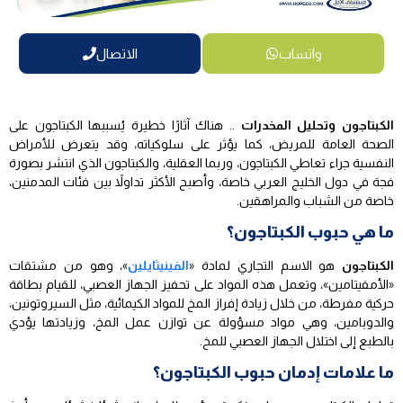
واتساب
الاتصال
الكبتاجون وتحليل المخدرات
.. هناك آثارًا خطيرة يُسببها الكبتاجون على
الصحة العامة للمريض، كما يؤثر على سلوكياته، وقد يتعرض للأمراض
النفسية جراء تعاطي الكبتاجون، وربما العقلية، والكبتاجون الذي انتشر بصورة
فجة في دول الخليج العربي خاصة، وأصبح الأكثر تداولاً بين فئات المدمنين،
خاصة من الشباب والمراهقين.
ما هي حبوب الكبتاجون؟
الكبتاجون
هو الاسم التجاري لمادة «
الفينيثايلين
»، وهو من مشتقات
«الأمفيتامين»، وتعمل هذه المواد على تحفيز الجهاز العصبي، للقيام بطاقة
حركية مفرطة، من خلال زيادة إفراز المخ للمواد الكيمائية، مثل السيروتونين،
والدوبامين، وهي مواد مسؤولة عن توازن عمل المخ، وزيادتها يؤدي
بالطبع إلى اختلال الجهاز العصبي للمخ.
ما علامات إدمان حبوب الكبتاجون؟