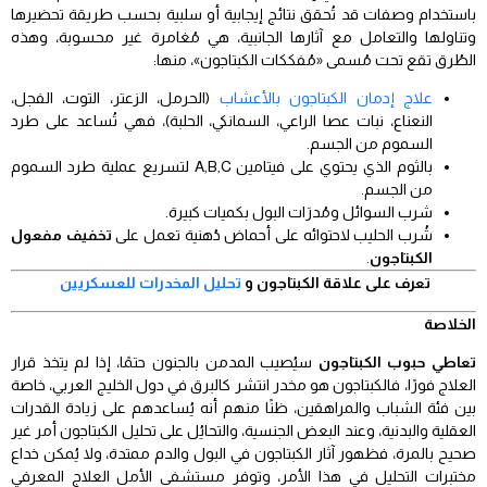
باستخدام وصفات قد تُحقق نتائج إيجابية أو سلبية بحسب طريقة تحضيرها
وتناولها والتعامل مع آثارها الجانبية، هي مُغامرة غير محسوبة، وهذه
الطُرق تقع تحت مُسمى «مُفككات الكبتاجون»، منها:
علاج إدمان الكبتاجون بالأعشاب
(الحرمل، الزعتر، التوت، الفجل،
النعناع، نبات عصا الراعي، السمانكي، الحلبة)، فهي تُساعد على طرد
السموم من الجسم.
بالثوم الذي يحتوي على فيتامين A,B,C لتسريع عملية طرد السموم
من الجسم.
شرب السوائل ومُدرَات البول بكميات كبيرة.
شُرب الحليب لاحتوائه على أحماض دُهنية تعمل على
تخفيف مفعول
الكبتاجون
.
تعرف على علاقة الكبتاجون و
تحليل المخدرات للعسكريين
الخلاصة
تعاطي حبوب الكبتاجون
سيُصيب المدمن بالجنون حتمًا، إذا لم يتخذ قرار
العلاج فورًا، فالكبتاجون هو مخدر انتشر كالبرق في دول الخليج العربي، خاصة
بين فئة الشباب والمراهقين، ظنًا منهم أنه يُساعدهم على زيادة القدرات
العقلية والبدنية، وعند البعض الجنسية، والتحايُل على تحليل الكبتاجون أمر غير
صحيح بالمرة، فظهور آثار الكبتاجون في البول والدم ممتدة، ولا يُمكن خداع
مختبرات التحليل في هذا الأمر، وتوفر مستشفى الأمل العلاج المعرفي