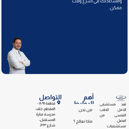
ومساعدتك في أسرع وقت
ممكن.
أهم
التواصل
الروابط
قطعة ٨٠٩١ -
تعد مستشفى
المقطم، خلف
الامل للطب
من نحن
مدرسة منارة
النفسى من
المستقبل،
افضل
ماذا نعالج ؟
شارع ٣٣،
مستشفيات