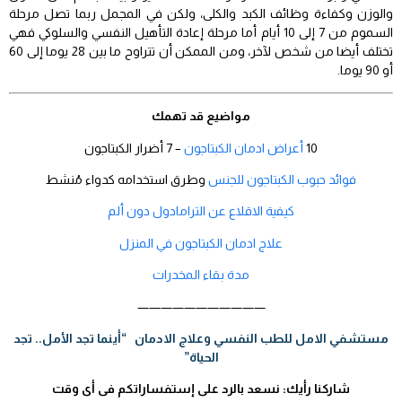
والوزن وكفاءة وظائف الكبد والكلى، ولكن في المجمل ربما تصل مرحلة
السموم من 7 إلى 10 أيام أما مرحلة إعادة التأهيل النفسي والسلوكي فهي
تختلف أيضا من شخص لآخر، ومن الممكن أن تتراوح ما بين 28 يوما إلى 60
أو 90 يوما.
مواضيع قد تهمك
10
أعراض ادمان الكبتاجون
– 7 أضرار الكبتاجون
فوائد حبوب الكبتاجون للجنس
وطرق استخدامه كدواء مُنشط
كيفية الاقلاع عن الترامادول دون ألم
علاج ادمان الكبتاجون في المنزل
مدة بقاء المخدرات
———————————
مستشفي الامل للطب النفسي وعلاج الادمان “أينما تجد الأمل.. تجد
الحياة”
شاركنا رأيك: نسعد بالرد على إستفساراتكم فى أى وقت