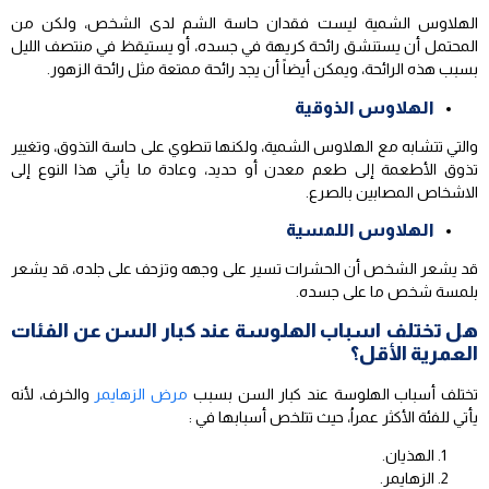
الهلاوس الشمية ليست فقدان حاسة الشم لدى الشخص، ولكن من
المحتمل أن يستنشق رائحة كريهة في جسده، أو يستيقظ في منتصف الليل
بسبب هذه الرائحة، ويمكن أيضاً أن يجد رائحة ممتعة مثل رائحة الزهور.
الهلاوس الذوقية
والتي تتشابه مع الهلاوس الشمية، ولكنها تنطوي على حاسة التذوق، وتغيير
تذوق الأطعمة إلى طعم معدن أو حديد، وعادة ما يأتي هذا النوع إلى
الاشخاص المصابين بالصرع.
الهلاوس اللمسية
قد يشعر الشخص أن الحشرات تسير على وجهه وتزحف على جلده، قد يشعر
بلمسة شخص ما على جسده.
هل تختلف اسباب الهلوسة عند كبار السن عن الفئات
العمرية الأقل؟
تختلف أسباب الهلوسة عند كبار السن بسبب
مرض الزهايمر
والخرف، لأنه
يأتي للفئة الأكثر عمراُ، حيث تتلخص أسبابها في :
الهذيان.
الزهايمر.