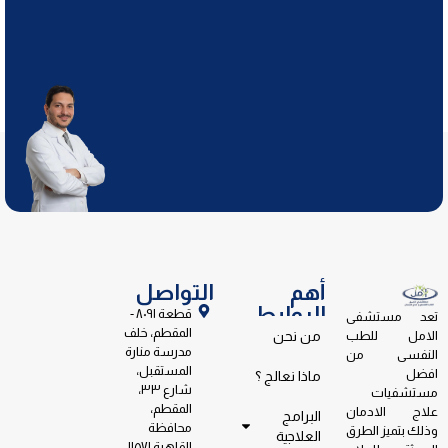
أهم
التواصل
الروابط
قطعة ٨٠٩١ -
تعد مستشفى
المقطم، خلف
الامل للطب
من نحن
مدرسة منارة
النفسى من
المستقبل،
افضل
ماذا نعالج ؟
شارع ٣٣،
مستشفيات
المقطم،
علاج الادمان
البرامج
محافظة
وذلك بتميز الطرق
العلاجية
القاهرة ١١٥٧١