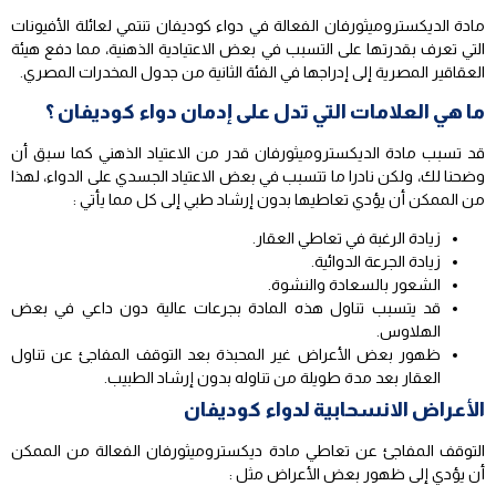
مادة الديكستروميثورفان الفعالة في دواء كوديفان تنتمي لعائلة الأفيونات
التي تعرف بقدرتها على التسبب في بعض الاعتيادية الذهنية، مما دفع هيئة
العقاقير المصرية إلى إدراجها في الفئة الثانية من جدول المخدرات المصري.
ما هي العلامات التي تدل على إدمان دواء كوديفان ؟
قد تسبب مادة الديكستروميثورفان قدر من الاعتياد الذهني كما سبق أن
وضحنا لك، ولكن نادرا ما تتسبب في بعض الاعتياد الجسدي على الدواء، لهذا
من الممكن أن يؤدي تعاطيها بدون إرشاد طبي إلى كل مما يأتي :
زيادة الرغبة في تعاطي العقار.
زيادة الجرعة الدوائية.
الشعور بالسعادة والنشوة.
قد يتسبب تناول هذه المادة بجرعات عالية دون داعي في بعض
الهلاوس.
ظهور بعض الأعراض غير المحبذة بعد التوقف المفاجئ عن تناول
العقار بعد مدة طويلة من تناوله بدون إرشاد الطبيب.
الأعراض الانسحابية لدواء كوديفان
التوقف المفاجئ عن تعاطي مادة ديكستروميثورفان الفعالة من الممكن
أن يؤدي إلى ظهور بعض الأعراض مثل :