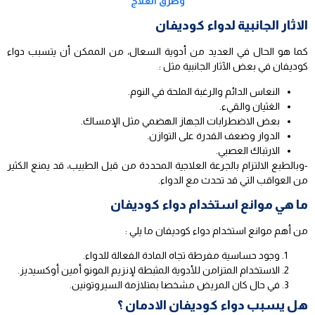
وطرق العلاج
الاثار الجانبية لدواء كوديفان
كما هو الحال في العديد من أدوية السعال، من الممكن أن يتسبب دواء
كوديفان في بعض الآثار الجانبية مثل :
النعاس الدائم والرغبة الملحة في النوم.
الغثيان والقيء.
بعض الاضطرابات الجهاز الهضمي مثل الإمساك.
الدوار وضعف القدرة على التوازن.
الارتباك العصبي.
-وبالطبع الالتزام بالجرعة العلاجية المحددة من قبل الطبيب، قد يمنع الكثير
من العواقب التي قد تحدث مع الدواء.
ما هي موانع استخدام دواء كوديفان
من أهم موانع استخدام دواء كوديفان ما يلي :
وجود حساسية مفرطة تجاه المادة الفعالة للدواء.
الاستخدام المتزامن للأدوية المثبطة لإنزيم المونو أمين أوكسيديز.
في حال كان المريض مشخصا بمتلازمة السيروتونين.
هل يسبب دواء كوديفان الادمان ؟