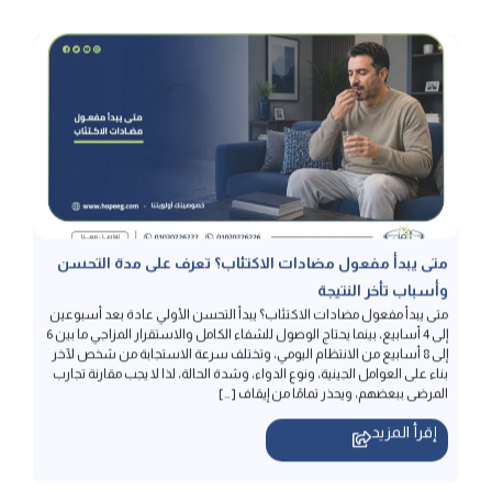
متى يبدأ مفعول مضادات الاكتئاب؟ تعرف على مدة التحسن
وأسباب تأخر النتيجة
متى يبدأ مفعول مضادات الاكتئاب؟ يبدأ التحسن الأولي عادة بعد أسبوعين
إلى 4 أسابيع، بينما يحتاج الوصول للشفاء الكامل والاستقرار المزاجي ما بين 6
إلى 8 أسابيع من الانتظام اليومي، وتختلف سرعة الاستجابة من شخص لآخر
بناء على العوامل الجينية، ونوع الدواء، وشدة الحالة، لذا لا يجب مقارنة تجارب
المرضى ببعضهم، ويحذر تمامًا من إيقاف […]
إقرأ المزيد