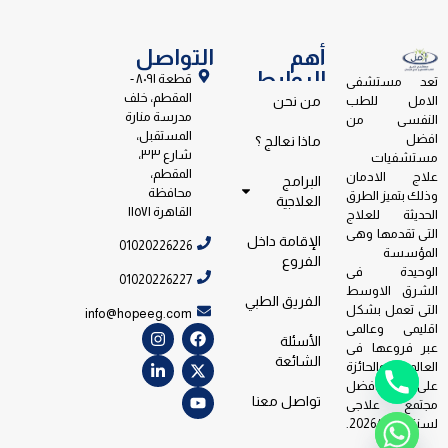
أهم
التواصل
الروابط
قطعة ٨٠٩١ -
تعد مستشفى
المقطم، خلف
الامل للطب
من نحن
مدرسة منارة
النفسى من
المستقبل،
افضل
ماذا نعالج ؟
شارع ٣٣،
مستشفيات
المقطم،
علاج الادمان
البرامج
محافظة
وذلك بتميز الطرق
العلاجية
القاهرة ١١٥٧١
الحديثة للعلاج
التى تقدمها وهى
الإقامة داخل
01020226226
المؤسسة
الفروع
الوحيدة فى
01020226227
الشرق الاوسط
الفريق الطبي
التى تعمل بشكل
info@hopeeg.com
اقليمى وعالمى
الأسئلة
عبر فروعها فى
الشائعة
العالم والحائزة
على جائزة افضل
تواصل معنا
مجتمع علاجى
لسنة 2026/2023.