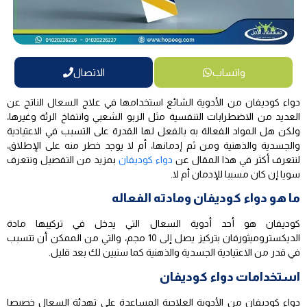
واتساب
الاتصال
دواء كوديفان من الأدوية الشائع استخدامها في علاج السعال الناتج عن
العديد من الاضطرابات التنفسية مثل الربو الشعبي وانتفاخ الرئة وغيرها،
ولكن هل المواد الفعالة به بالفعل لها القدرة على التسبب في الاعتيادية
والجسدية والذهنية ومن ثم إدمانها، أم لا يوجد خطر منه على الإطلاق،
لنتعرف أكثر في هذا المقال عن
دواء كوديفان
بمزيد من التفصيل ونتعرف
سويا إن كان مسببا للإدمان أم لا.
ما هو دواء كوديفان ومادته الفعاله
كوديفان هو أحد أدوية السعال التي يدخل في تركيبها مادة
الديكستروميثورفان بتركيز يصل إلى 10 مجم، والتي من الممكن أن تتسبب
في قدر من الاعتيادية الجسدية والذهنية كما سنبين لك بعد قليل.
استخدامات دواء كوديفان
دواء كوديفان من الأدوية العلاجية المساعدة على تهدئة السعال خصيصا