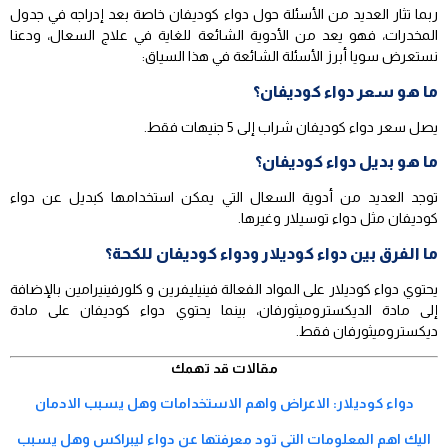
ربما تثار العديد من الأسئلة حول دواء كوديفان خاصة بعد إدراجه في جدول
المخدرات، فهو يعد من الأدوية الشائعة للغاية في علاج السعال، ودعنا
نستعرض سويا أبرز الأسئلة الشائعة في هذا السياق:
ما هو سعر دواء كوديفان؟
يصل سعر دواء كوديفان شراب إلى 5 جنيهات فقط.
ما هو بديل دواء كوديفان؟
توجد العديد من أدوية السعال التي يمكن استخدامها كبديل عن دواء
كوديفان مثل دواء توسيلار وغيرها.
ما الفرق بين دواء كوديلار ودواء كوديفان للكحة؟
يحتوي دواء كوديلار على المواد الفعالة فينيليفرين و كلورفينيرامين بالإضافة
إلى مادة الديكستروميثورفان، بينما يحتوي دواء كوديفان على مادة
ديكستروميثورفان فقط.
مقالات قد تهمك
دواء كوديلار: الاعراض واهم الاستخدامات وهل يسبب الادمان
اليك اهم المعلومات التي تود معرفتها عن دواء ليبراكس وهل يسبب