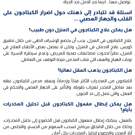
..تواصل معنا .. أينما تجد الامل تجد الحياة.
اسئلة قد تتبادر إلى ذهنك حول اضرار الكبتاجون على
القلب والجهاز العصبي …
هل يمكن علاج الكبتاجون في المنزل دون طبيب؟
علاج الكبتاجون في المنزل، يجب أن يخضع للإشراف الطبي من خلال تطبيق
كورس علاج الادمان في المنزل، ولكن لا يفضل بعض الأطباء العلاج في
المنزل، نظراً لحدوث مضاعفات صحية للمريض، وعدم سيطرة الاسرة على
نوبات الهياج والعنف التي تنتاب المدمن نتيجة التوقف عن التعاطي.
هل الكبتاجون يذهب العقل نهائيا؟
الكبتاجون من المخدرات الأكثر فتكاً وإدماناً، ويفقد مدمن الكبتاجون عقله
بعد تعاطي المخدر لفترات طويلة، والتأثير على الجهاز العصبي والتحكم في
العقل، والتي تصل إلى حد الجنون.
هل يمكن إبطال مفعول الكبتاجون قبل تحليل المخدرات
بأيام؟
بالفعل، يمكنك إبطال مفعول الكبتاجون قبل الخضوع إلى تحليل المخدرات،
وذلك من خلال الالتحاق ببرنامج لسحب السموم من الجسم، والتخلص من
آثار المخدر والخضوع لتحليل المخدرات بكل أمان.