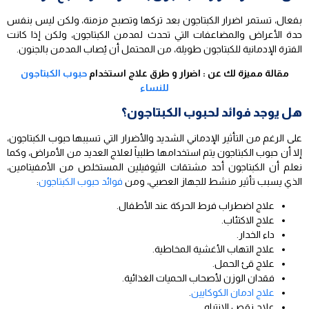
بفعال، تستمر اضرار الكبتاجون بعد تركها وتصبح مزمنة، ولكن ليس بنفس
حدة الأعراض والمضاعفات التي تحدث لمدمن الكبتاجون، ولكن إذا كانت
الفترة الإدمانية للكبتاجون طويلة، من المحتمل أن يُصاب المدمن بالجنون.
مقالة مميزة لك عن : اضرار و طرق علاج استخدام
حبوب الكبتاجون
للنساء
هل يوجد فوائد لحبوب الكبتاجون؟
على الرغم من التأثير الإدماني الشديد والأضرار التي تسببها حبوب الكبتاجون،
إلا أن حبوب الكبتاجون يتم استخدامها طلبياً لعلاج العديد من الأمراض، وكما
نعلم أن الكبتاجون أحد مشتقات الثيوفيلين المستخلص من الأمفيتامين،
الذي يسبب تأثير منشط للجهاز العصبي، ومن
فوائد حبوب الكبتاجون
:
علاج اضطراب فرط الحركة عند الأطفال.
علاج الاكتئاب.
داء الخدار.
علاج التهاب الأغشية المخاطية.
علاج قئ الحمل.
فقدان الوزن لأصحاب الحميات الغذائية.
علاج ادمان الكوكايين
.
علاج نقص الانتباه.