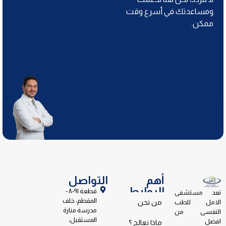
ومساعدتك في أسرع وقت
ممكن.
أهم
التواصل
الروابط
قطعة ٨٠٩١ -
تعد مستشفى
المقطم، خلف
الامل للطب
من نحن
مدرسة منارة
النفسى من
المستقبل،
افضل
ماذا نعالج ؟