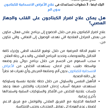
اليك ايضا :
3 خطوات تساعدك فى
علاج الأعراض الانسحابية للكبتاجون
بدون الم
هل يمكن علاج اضرار الكبتاجون على القلب والجهاز
العصبي؟
علاج اضرار الكبتاجون يتم من خلال الخضوع إلى برنامج علاجي فعال، مكون
من بعض المراحل العلاجية التي تهدف الوصول إلى التعافي، والتي تتكون
من :
تقييم الحالة المرضية من خلال توقيع الكشف الطبي وإجراء كافة
التحاليل والفحوصات، وتحديد البرنامج العلاجي، والبدء في رحلة العلاج.
سحب السموم من الجسم من خلال برنامج دوائي يتم وضعه
بواسطة طبيب علاج ادمان، يستهدف التخلص من
الأعراض
الانسحابية للكبتاجون
بدون آلم، ومتابعة المريض وأي تغيرات قد تطرأ
على حالته الصحية.
التأهيل النفسي والسلوكي من خلال خطة علاجية نفسية وسلوكية
تستهدف معرفة أسباب إدمان المخدرات والتخلص منها، وعقد
جلسات علاجية للتخلص من الأفكار والسلوكيات السلبية واستبدالها
بأخرى إيجابية.
المتابعة الخارجية مع الفريق العلاجي والتواصل مع فريق الدعم،
لضمان عدم العودة إلى تعاطي المخدرات، وتجنب الانتكاسة.