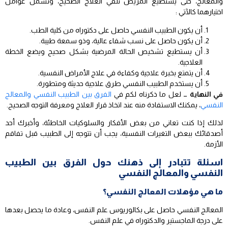
والمعالج، حتى يستطيع المريض تلقي العلاج الصحيح، وتشمل عوامل
اختيارهما كالآتي :
أن يكون الطبيب النفسي حاصل على دكتوراه من كلية الطب.
أن يكون حاصل على نسب شفاء عالية، وذو سمعة طيبة.
أن يستطيع تشخيص الحالة المرضية بشكل صحيح ويضع الخطة
العلاجية.
أن يتمتع بخبرة علاجية وكفاءة في علاج الأمراض النفسية.
أن يستخدم الطبيب النفسي طرق علاجية حديثة ومتطورة.
في النهاية …
لعل ما ذكرناه لكم في
الفرق بين الطبيب النفسي والمعالج
النفسي
، يمكنك الاستفادة منه عند اتخاذ قرار العلاج ومعرفة التوجه الصحيح.
لذلك إذا كنت تعاني من بعض الأفكار والسلوكيات الخاطئة، وأخبرك أحد
أصدقائك ببعض التغيرات النفسية، يجب أن تتوجه إلى الطبيب قبل تفاقم
الأزمة.
اسئلة تتبادر إلى ذهنك حول الفرق بين الطبيب
النفسي والمعالج النفسي
ما هي مؤهلات المعالج النفسي؟
المعالج النفسي حاصل على بكالوريوس علم النفس، وعادة ما يحصل بعدها
على درجة الماجستير والدكتوراه في علم النفس.