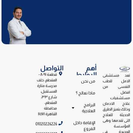
أهم
التواصل
الروابط
قطعة ٨٠٩١ -
تعد مستشفى
المقطم، خلف
الامل للطب
من نحن
مدرسة منارة
النفسى من
المستقبل،
افضل
ماذا نعالج ؟
شارع ٣٣،
مستشفيات
المقطم،
علاج الادمان
البرامج
محافظة
وذلك بتميز الطرق
العلاجية
القاهرة ١١٥٧١
الحديثة للعلاج
التى تقدمها وهى
الإقامة داخل
01020226226
المؤسسة
الفروع
الوحيدة فى