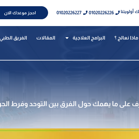
 أولويتنا
01020226227
01020226226
احجز موعدك الان
ماذا نعالج ؟
البرامج العلاجية
المقالات
الفريق الطبي
ف على ما يهمك حول الفرق بين التوحد وفرط الحر