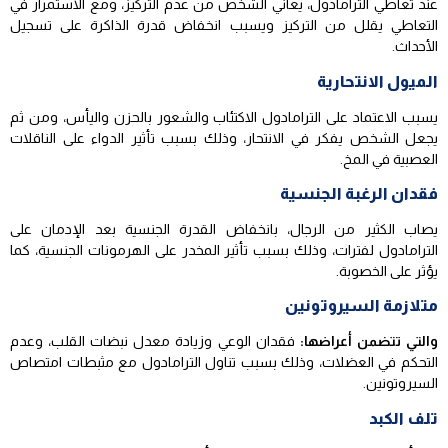
عند تعاطي الترامادول، يعاني الشخص من عدم التركيز، ومع الاستمرار في
التعاطي يقلل من التركيز ويسبب انخفاض قدرة الذاكرة على تسجيل
الأحداث.
الميول الانتحارية
يسبب الاعتماد على الترامادول الاكتئاب والشعور بالحزن واليأس، ومن ثم
يجعل الشخص يفكر في الانتحار، وذلك بسبب تأثير الدواء على الناقلات
العصبية في المخ.
فقدان الرغبة الجنسية
يصاب الكثير من الرجال، بانخفاض القدرة الجنسية بعد الإدمان على
الترامادول لفترات، وذلك بسبب تأثير المخدر على الهرمونات الجنسية، كما
يؤثر على الخصوبة.
متلازمة السيروتونين
والتي تتضمن أعراضها:
فقدان الوعي وزيادة معدل نبضات القلب، وعدم
التحكم في العضلات، وذلك بسبب تناول الترامادول مع مثبطات امتصاص
السيروتونين.
تلف الكبد