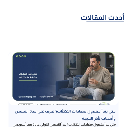
أحدث المقالات
متى يبدأ مفعول مضادات الاكتئاب؟ تعرف على مدة التحسن
وأسباب تأخر النتيجة
متى يبدأ مفعول مضادات الاكتئاب؟ يبدأ التحسن الأولي عادة بعد أسبوعين
إلى 4 أسابيع، بينما يحتاج الوصول للشفاء الكامل والاستقرار المزاجي ما بين 6
إلى 8 أسابيع من الانتظام اليومي، وتختلف سرعة الاستجابة من شخص لآخر
بناء على العوامل الجينية، ونوع الدواء، وشدة الحالة، لذا لا يجب مقارنة تجارب
المرضى ببعضهم، ويحذر تمامًا من إيقاف […]