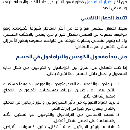
من أكثر
اضرار الترامادول
خطورة هو التأثير على خلايا الكبد، والإصابة بنزيف
وتليف في الكبد.
تثبيط الجهاز التنفسي
تثبيط الجهاز التنفسي هو واحد من أكثر المخاطر شيوعاً الأفيونات، وهو
مواجهة صعوبة في التنفس بشكل كبير، والذي يسمى بالاكتئاب التنفسي،
وإذا لم يقوم الشخص بمحاولة التوقف عن تناولهم، فسوف يتطور الأمر إلى
فشل التنفس والموت المفاجئ.
متى يبدأ مفعول الكوديين والترامادول في الجسم
إذا كنت تتساءل عن الفرق بين الترامادول و الكوديين، من خلال بداية
المفعول والعمل داخل الجسم، دعنا نخبرك بالآتي:
الترامادول والكوديين و الهيدروكودون والمورفين، كلاهما مسكنات
للألم تعمل عن طريق الارتباط بمستقبلات الأفيون في الدماغ،
وتمنع إشارات الألم.
تزيد المواد الأفيونية من تأثير السيروتونين والنورادرينالين في الدماغ،
واللذان يلعبان دوراً كبيرا في إدراك الألم.
الهدف الأساسي من الترامادول والكوديين هو تسكين الألم،
والمساعدة على العمل بشكل أفضل.
عادة ما يتوفر الدوائيين بعدة أشكال، حقن، كبسولات، أقراص،