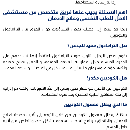
إذا تم إساءة استخدامها.
اهم الاسئلة يجيب عنها فريق متخصص من مستشفى
الامل للطب النفسى وعلاج الادمان
ربما قد يتبادر إلى ذهنك بعض التساؤلات حول الفرق بين الترامادول
والكوديين
هل الترامادول مفيد للجنس؟
يقوم بعض الرجال بتناول حبوب الترامادول اعتقاداً إنها تساعدهم على
القدرة الجنسية خلال ممارسة العلاقة الحميمة، وبالفعل تصبح مفيدة
ولكنها مؤقتة، وسرعان ما يعاني من مشاكل في الانتصاب وسرعة القذف.
هل الكوديين مخدر؟
الكوديين في الأصل هو عقار طبي ينتمي إلى فئة الأفيونات، ولكنه تم إدراجه
إلى فئة العقاقير الطبية المخدرة بعد سوء استخدامه.
ما الذي يبطل مفعول الكوديين
يمكنك إبطال مفعول الكوديين من خلال التوجه إلى أقرب مصحة لعلاج
الإدمان، والالتحاق ببرنامج لسحب السموم بشكل جيد، والتخلص من آثاره
داخل الجسم.