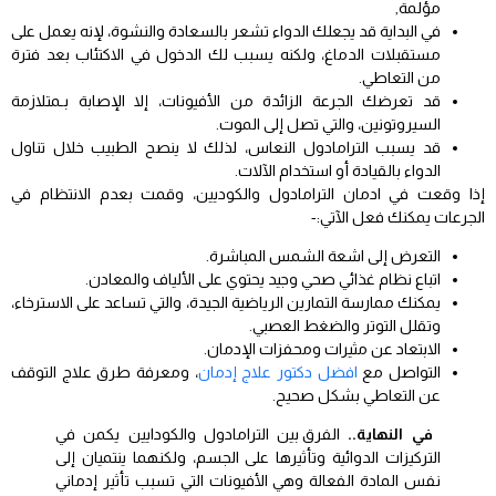
مؤلمة,
في البداية قد يجعلك الدواء تشعر بالسعادة والنشوة، لإنه يعمل على
مستقبلات الدماغ، ولكنه يسبب لك الدخول في الاكتئاب بعد فترة
من التعاطي.
قد تعرضك الجرعة الزائدة من الأفيونات، إلا الإصابة بـمتلازمة
السيروتونين، والتي تصل إلى الموت.
قد يسبب الترامادول النعاس، لذلك لا ينصح الطبيب خلال تناول
الدواء بالقيادة أو استخدام الآلات.
إذا وقعت في ادمان الترامادول والكوديين، وقمت بعدم الانتظام في
الجرعات يمكنك فعل الآتي:-
التعرض إلى اشعة الشمس المباشرة.
اتباع نظام غذائي صحي وجيد يحتوي على الألياف والمعادن.
يمكنك ممارسة التمارين الرياضية الجيدة، والتي تساعد على الاسترخاء،
وتقلل التوتر والضغط العصبي.
الابتعاد عن مثيرات ومحفزات الإدمان.
التواصل مع
افضل دكتور علاج إدمان
، ومعرفة طرق علاج التوقف
عن التعاطي بشكل صحيح.
في النهاية..
الفرق بين الترامادول والكودايين يكمن في
التركيزات الدوائية وتأثيرها على الجسم، ولكنهما ينتميان إلى
نفس المادة الفعالة وهي الأفيونات التي تسبب تأثير إدماني