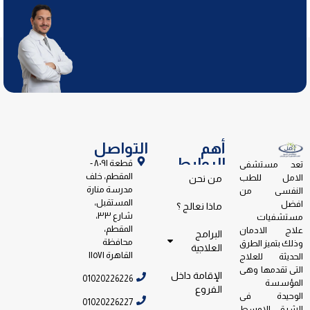
أهم
التواصل
الروابط
قطعة ٨٠٩١ -
تعد مستشفى
المقطم، خلف
الامل للطب
من نحن
مدرسة منارة
النفسى من
المستقبل،
افضل
ماذا نعالج ؟
شارع ٣٣،
مستشفيات
المقطم،
علاج الادمان
البرامج
محافظة
وذلك بتميز الطرق
العلاجية
القاهرة ١١٥٧١
الحديثة للعلاج
التى تقدمها وهى
الإقامة داخل
01020226226
المؤسسة
الفروع
الوحيدة فى
01020226227
الشرق الاوسط