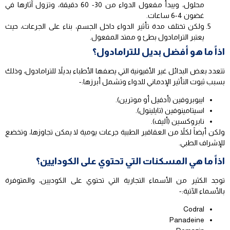
محلول، ويبدأ مفعول الدواء من 30- 60 دقيقة، وتزول آثارها في
غضون 4-6 ساعات.
ولكن تختلف مدة تأثير الدواء داخل الجسم، بناء على الجرعات، حيث
يعتبر الترامادول بطئ و ممتد المفعول.
اذاً ما هو أفضل بديل للترامادول؟
تتعدد بعض البدائل غير الأفيونية التي يصفها الأطباء بديلاً للترامادول، وذلك
بسبب ثبوت التأثير الإدماني للدواء وتشمل أبرزها:-
ايبوبروفين (أدفيل أو موترين).
اسيتامينوفين (تايلينول).
نابروكسين (أليف).
ولكن أيضاً لكلاً من العقاقير الطبية جرعات يومية لا يمكن تجاوزها، وتخضع
للإشراف الطبي.
اذاً ما هي المسكنات التي تحتوي على الكودايين؟
توجد الكثير من الأسماء التجارية التي تحتوي على الكوديين، والمتوفرة
بالأسماء الآتية:-
Codral
Panadeine