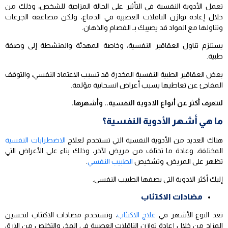
تعمل الأدوية النفسية في التأثير على الحالة المزاجية للشخص، وذلك من
خلال إعادة توازن الناقلات العصبية في الدماغ، ولكن مضاعفة الجرعات
وتناولها مع المواد قد يصيبك بـ الفصام والذهان.
يستلزم تناول العقاقير النفسية، وخاصة المهدئة والمنشطة إلى وصفة
طبية.
بعض العقاقير الطبية النفسية المخدرة قد تسبب الاعتماد النفسي، والتوقف
المفاجئ عن تعاطيها يسبب أعراض انسحابية مؤلمة.
لنتعرف أكثر عن أنواع الادوية النفسية.. وأشهرها.
ما هي أشهر الأدوية النفسية؟
هناك العديد من الأدوية النفسية التي تستخدم لعلاج
الاضطرابات النفسية
المختلفة، وعادة ما تختلف من مريض لآخر، وذلك بناء على الأعراض التي
تظهر على المريض، وتشخيص
الطبيب النفسي
.
إليك أكثر الادوية التي يصفها الطبيب النفسي.
مضادات الاكتئاب
تعد النوع الأشهر في
علاج الاكتئاب
، وتستخدم مضادات الاكتئاب لتحسين
المزاج من خلال إعادة توازن الناقلات العصبية في المخ، والتخلص من الارق