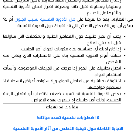
وسلوكياً ومحاولة تقبل ذاته، ومعرفة اضرار ادمان الأدوية النفسية
وتأثيرها على الجسم.
في النهاية..
بعد ما تعرفنا على
هل الأدوية النفسية تسبب الجنون
أم لا؟
يمكن أن نوح لك بعض النصائح التي قد تفيدك حول الادوية النفسية..
يجب أن تخبر طبيبك حول العقاقير الطبية والمكملات التي تتناولها
قبل البدء في العلاج.
إذا كان لديك أي حساسية تجاه مكونات الدواء، أخبر الطبيب.
تختلف أنواع الادوية النفسية بناء على الاضطراب الذي يعاني منه
الشخص.
اتصل بطبيبك على الفور إذا خرجت عن الجرعات الموصوفة، وأسأت
استخدام الدواء.
لا تتوقف مباشرة عن تعاطي الدواء، وإلا ستواجه أعراض انسحابية لا
تستطيع مواجهتها.
بعض الادوية النفسية قد تسبب ضعف الانتصاب أو فقدان الرغبة
الجنسية، لذلك أخبر طبيبك إذا شعرت بهذه الاعراض.
مقالات قد تهمك
8 اضطرابات نفسية تهدد حياتك!
الاجابة الكاملة حول كيفية التخلص من آثار الأدوية النفسية