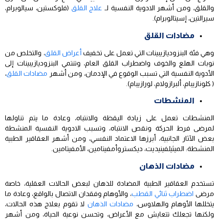
والقلق، ومن أشهر الادوية النفسية لـ
علاج القلق
(فلوكستين، سيالوبرام،
سيرالتين، إسيتالوبرام).
مضادات القلق
وهي فئة البنزوديازيبينات التي تعمل على تخفيف
أعراض القلق
، والتخلص من
نوبات الهلع والخوف واضطراب القلق العام، وتنتمي البنزوديازيبينات إلى
الأدوية النفسية التي تسبب الوقوع في الإدمان، ومن أشهر
مضادات القلق
،
( كلونازيبام، ألبرازولام، لورازيبام).
المنشطات
المنشطات تعمل على زيادة اليقظة والانتباه، وعادة ما يتم تناولها
لمرضى فرط الحركة ونقص الانتباه، وتسبب الادوية النفسية المنشطة
بعض الآثار الجانبية، أبرزها الاعتماد النفسي، ومن أشهر العقاقير الطبية
المنشطة: الميثيلفينيديت، ديكستروأمفيتامين، الأمفيتامين.
مضادات الذهان
تستخدم العقاقير الطبية المضادة للذهان لبعض الحالات العقلية، خاصة
مرضى
اضطراب ثنائي القطب
، والأوهام وفقدان الاتصال بالواقع، وعادة ما
يتخللها الأوهام والهلاوس،
مضادات الذهان
لا تقوم بعلاج هذه الحالات،
ولكنها تجعلك تتعايش مع الأعراض، وتحسن نوعية الحياة، ومن أشهر