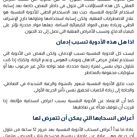
العقلي، كل هذه التساؤلات التي تجول في خاطر البعض، خاصة بعد إساءة
استخدام الأدوية النفسية، حيث يعد الاستخدام الطبي للأدوية النفسية هو
علاج الاضطرابات العقلية، ولكن إساءة استخدامها وتناولها خارج الإشراف
الطبي، وزيادة بعض المواد الكيميائية السامة، جعلها مواد مخدرة تؤثر على
كيمياء الدماغ، وتسبب الأمراض العقلية التي تصل إلى حد الجنون.
اذا هل هذه الأدوية تسبب إدمان
ليست كل الادوية النفسية تسبب الإدمان، ولكن البعض من الأدوية التي
تستخدم لعلاج مرضى الذهان ونوبات الهوس وعدم الراحة، ولكنك إذا كنت
تتناول دواء نفسي لفترة زمنية محددة، فقد تواجه نتائج غير مرغوب بها أو
سلوكيات محفوفة بالمخاطر.
حيث تخلق الأدوية النفسية شعور بالنشوة والرغبة الشديدة في التعاطي،
والحاجة إلى زيادة الكميات لتحقيق نفس تأثير الجرعة الأولى.
كما أن الاعتماد عن الأدوية النفسية يسبب اعراض انسحابية مؤلمة، إذا
قررت أن تتوقف فجأة عن تعاطيها.
أعراض انسحابها التي يمكن أن تتعرض لها
عادة ما تبدأ أعراض انسحاب الأدوية النفسية بعد مرور 12 ساعة من تناول
آخر جرعة، وهي عبارة عن علامات نفسية وجسدية تنتاب المريض، وتتمثل