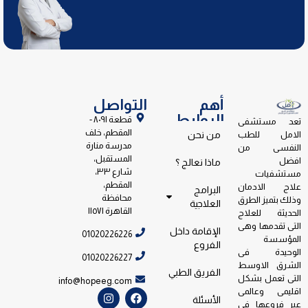
أهم
التواصل
الروابط
قطعة ٨٠٩١ -
تعد مستشفى
المقطم، خلف
الامل للطب
من نحن
مدرسة منارة
النفسى من
المستقبل،
افضل
ماذا نعالج ؟
شارع ٣٣،
مستشفيات
المقطم،
علاج الادمان
البرامج
محافظة
وذلك بتميز الطرق
العلاجية
القاهرة ١١٥٧١
الحديثة للعلاج
التى تقدمها وهى
الإقامة داخل
01020226226
المؤسسة
الفروع
الوحيدة فى
01020226227
الشرق الاوسط
الفريق الطبي
التى تعمل بشكل
info@hopeeg.com
اقليمى وعالمى
الأسئلة
عبر فروعها فى