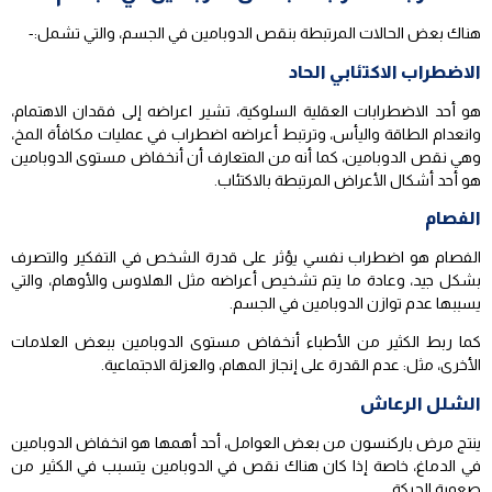
هناك بعض الحالات المرتبطة بنقص الدوبامين في الجسم، والتي تشمل:-
الاضطراب الاكتئابي الحاد
هو أحد الاضطرابات العقلية السلوكية، تشير اعراضه إلى فقدان الاهتمام،
وانعدام الطاقة واليأس، وترتبط أعراضه اضطراب في عمليات مكافأة المخ،
وهي نقص الدوبامين، كما أنه من المتعارف أن أنخفاض مستوى الدوبامين
هو أحد أشكال الأعراض المرتبطة بالاكتئاب.
الفصام
الفصام هو اضطراب نفسي يؤثر على قدرة الشخص في التفكير والتصرف
بشكل جيد، وعادة ما يتم تشخيص أعراضه مثل الهلاوس والأوهام، والتي
يسببها عدم توازن الدوبامين في الجسم.
كما ربط الكثير من الأطباء أنخفاض مستوى الدوبامين ببعض العلامات
الأخرى، مثل: عدم القدرة على إنجاز المهام، والعزلة الاجتماعية.
الشلل الرعاش
ينتج مرض باركنسون من بعض العوامل، أحد أهمها هو انخفاض الدوبامين
في الدماغ، خاصة إذا كان هناك نقص في الدوبامين يتسبب في الكثير من
صعوبة الحركة.