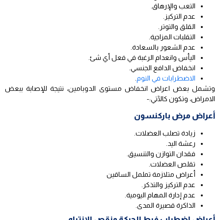
التعب والإرهاق.
عدم التركيز.
القلق والتوتر.
التقلبات المزاجية.
عدم الشعور بالسعادة.
اليأس وانعدام الرغبة في فعل أي شئ.
انخفاض الدافع الجنسي.
الاضطرابات في النوم
.
وتشمل بعض اعراض انخفاض مستوى الدوبامين، نتيجة للإصابة ببعض
الامراض، وتكون كالآتي:-
أعراض مرض باركنسون
زيادة تصلب العضلات.
رعشة اليد.
فقدان التوازن والتنسيق.
تقلص العضلات.
أعراض متلازمة تململ الساقين
عدم التركيز والتذكر.
عدم إدارة المهام اليومية.
الذاكرة قصيرة المدى.
أعراض اضطراب فرط الحركة ونقص الانتباه