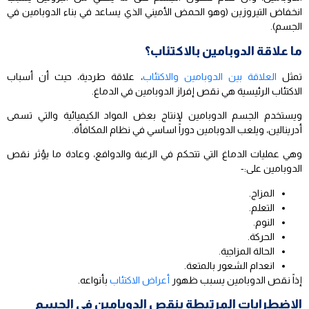
انخفاض التيروزين (وهو الحمض الأميني الذي يساعد في بناء الدوبامين في
الجسم).
ما علاقة الدوبامين بالاكتئاب؟
تمثل
العلاقة بين الدوبامين والاكتئاب
، علاقة طردية، حيث أن أسباب
الاكتئاب الرئيسية هي نقص إفراز الدوبامين في الدماغ.
ويستخدم الجسم الدوبامين لإنتاج بعض المواد الكيميائية والتي تسمى
أدرينالين، ويلعب الدوبامين دوراً اساسي في نظام المكافأة.
وهي عمليات الدماغ التي تتحكم في الرغبة والدوافع، وعادة ما يؤثر نقص
الدوبامين على:-
المزاج.
التعلم.
النوم.
الحركة.
الحالة المزاجية.
انعدام الشعور بالمتعة.
إذاً نقص الدوبامين يسبب ظهور
أعراض الاكتئاب
بأنواعه.
الاضطرابات المرتبطة بنقص الدوبامين في الجسم