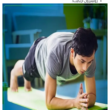
روبينيرول (ريكيب).