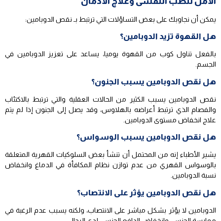
الامل للطب النفسى وعلاج الادمان
يمكن أن نجاوبك على بعض التساؤلات التي ترتبط بـ نقص الدوبامين:
هل القهوة تزيد الدوبامين؟
بالفعل تناول كوب من القهوة يوميا، يساعد على تعزيز الدوبامين في
الجسم.
هل نقص الدوبامين يسبب الجنون؟
نقص الدوبامين يسبب الكثير من الحالات العقلية والتي ترتبط بالاكتئاب
والفصام الذي ترتبط أعراضه بالهلاوس، وقد يصل إلى الجنون إذا لم يتم
علاج انخفاض مستوى الدوبامين.
هل نقص الدوبامين يسبب الوسواس؟
يشير الأطباء إنه من المحتمل أن تنشأ بعض السلوكيات القهرية المتعلقة
بالوسواس القهري من عدم توازن نظام المكافأة في الدماغ وانخفاض
نسبة الدوبامين.
هل نقص الدوبامين يؤثر على الانتصاب؟
الدوبامين لا يؤثر بشكل مباشر على الانتصاب، ولكنه يسبب عدم الرغبة في
ممارسة الجنس، وانخفاض الدافع الجنسي لدى الرجال.