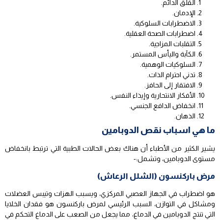
القلق الدائم.
الإدمان.
الاضطرابات السلوكية.
اضطرابات الصحة العقلية.
التقلبات المزاجية.
الكآبة واليأس المستمر.
السلوكيات الوهمية.
تدني احترام الذات.
الافتقار إلى الحافز.
الأفكار الانتحارية وإيذاء النفس.
انخفاض الدافع الجنسي.
الذهان.
ما هي اسباب نقص الدوبامين
يشير الكثير من الأطباء أن هناك بعض الحالات الطبية التي ترتبط بانخفاض
مستوى الدوبامين، وتشمل:-
مرض باركنسون (الشلل الرعاش)
هو اضطراب في الجهاز العصبي المركزي، ويسبب الهزات وتيبس العضلات
ومشاكل في التوازن، السبب الرئيسي لمرض باركنسون هو فقدان الخلايا
التي تنتج الدوبامين في الدماغ، مما يجعل من الصعب على الدماغ التحكم في