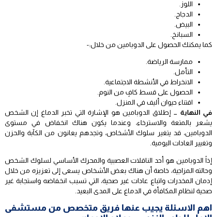
اللوز.
الدجاج.
البيض.
السبانخ.
كما يمكنك الحصول على الدوبامين من خلال:-
ممارسة الرياضة.
التأمل.
الانخراط في الأنشطة الاجتماعية.
الحصول على قسط كافٍ من النوم.
اقتناء حيوان أليف في المنزل.
في النهاية …
إطلاق الدوبامين هو الإشارة التي تخبر الدماغ إن الشخص
يشعر بالمتعة والاسترخاء، وعندما يكون هناك انخفاض في مستوى
الدوبامين، قد يتغير سلوك الأشخاص، وتجدهم يعانون من الكآبة والحزن
وتغيير العادات اليومية.
إذاً الدوبامين هو أحد الناقلات العصبية والمحرك الأساسي لسلوك الشخص
وحالته المزاجية، خاصة أن هناك بعض الأشخاص يسعى إلى تعزيزه من خلال
إدمان المخدرات واتباع عادات غير صحية، التي تسبب انخفاضه واستجابة غير
صحية لنظام المكافأة في الدماغ على المدى البعيد.
اهم الاسئلة يجيب عنها فريق متخصص من مستشفى