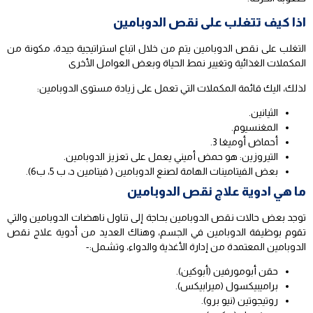
اذا كيف تتغلب على نقص الدوبامين
التغلب على نقص الدوبامين يتم من خلال اتباع استراتيجية جيدة، مكونة من
المكملات الغذائية وتغيير نمط الحياة وبعض العوامل الأخرى
لذلك، اليك قائمة المكملات التي تعمل على زيادة مستوى الدوبامين:
الثيانين.
المغنسيوم.
أحماض أوميغا 3.
التيروزين: هو حمض أميني يعمل على تعزيز الدوبامين.
بعض الفيتامينات الهامة لصنع الدوبامين ( فيتامين د، ب 5، ب6).
ما هي ادوية علاج نقص الدوبامين
توجد بعض حالات نقص الدوبامين بحاجة إلى تناول ناهضات الدوبامين والتي
تقوم بوظيفة الدوبامين في الجسم، وهناك العديد من أدوية علاج نقص
الدوبامين المعتمدة من إدارة الأغذية والدواء، وتشمل:-
حقن أبومورفين (أبوكين).
براميبيكسول (ميرابيكس).
روتيجوتين (نيو برو).