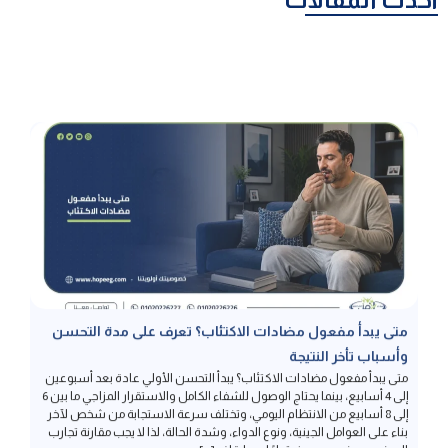
متى يبدأ مفعول مضادات الاكتئاب؟ تعرف على مدة التحسن
وأسباب تأخر النتيجة
متى يبدأ مفعول مضادات الاكتئاب؟ يبدأ التحسن الأولي عادة بعد أسبوعين
إلى 4 أسابيع، بينما يحتاج الوصول للشفاء الكامل والاستقرار المزاجي ما بين 6
إلى 8 أسابيع من الانتظام اليومي، وتختلف سرعة الاستجابة من شخص لآخر
بناء على العوامل الجينية، ونوع الدواء، وشدة الحالة، لذا لا يجب مقارنة تجارب
المرضى ببعضهم، ويحذر تمامًا من إيقاف […]
إقرأ المزيد