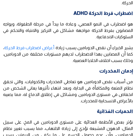
الحركة.
اضطراب فرط الحركة ADHD
هو اضطراب في النمو العصبي، وعادة ما يبدأ في مرحلة الطفولة، ويواجه
المصابون بفرط الحركة مواجهة مشاكل في التركيز والانتباه والتحكم في
السلوكيات الاندفاعية.
يشير الخبراء أن نقص الدوبامين يسبب زيادة
أعراض اضطراب فرط الحركة
،
كما أن المصابين بهذا الاضطراب لديهم مستويات مختلفة من الدوبامين،
وذلك بسبب اختلاف الخلايا العصبية.
إدمان المخدرات
من أسباب نقص الدوبامين هو تعاطي المخدرات والكحوليات، والتي تحقق
نظام المتعة والمكافأة في البداية، وبعد انتهاء تأثيرها يعاني الشخص من
انخفاض في مستوى الدوبامين ومشاكل في إطلاق الدماغ له، مما يصيبه
بالأعراض الانسحابية للمخدرات.
الحميات الغذائية
تؤثر بعض الأنظمة الغذائية على مستوى الدوبامين في المخ، على سبيل
المثال: الدهون المشبعة تؤدي إلى زيادة الالتهاب، مما يسبب تغيير نظام
الدوبامين، وأن عدم حصول الجسم على ما يكفي من البروتين يسبب