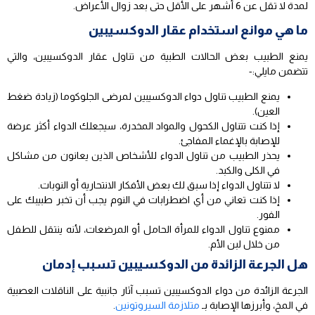
لمدة لا تقل عن 6 أشهر على الأقل حتى بعد زوال الأعراض.
ما هي موانع استخدام عقار الدوكسيبين
يمنع الطبيب بعض الحالات الطبية من تناول عقار الدوكسيبين، والتي
تتضمن مايلي:-
يمنع الطبيب تناول دواء الدوكسيبين لمرضى الجلوكوما (زيادة ضغط
العين).
إذا كنت تتناول الكحول والمواد المخدرة، سيجعلك الدواء أكثر عرضة
للإصابة بالإغماء المفاجئ.
يحذر الطبيب من تناول الدواء للأشخاص الذين يعانون من مشاكل
في الكلى والكبد.
لا تتناول الدواء إذا سبق لك بعض الأفكار الانتحارية أو النوبات.
إذا كنت تعاني من أي اضطرابات في النوم يجب أن تخبر طبيبك على
الفور.
ممنوع تناول الدواء للمرأة الحامل أو المرضعات، لأنه ينتقل للطفل
من خلال لبن الأم.
هل الجرعة الزائدة من الدوكسيبين تسبب إدمان
الجرعة الزائدة من دواء الدوكسيبين تسبب آثار جانبية على الناقلات العصبية
في المخ، وأبرزها الإصابة بـ
متلازمة السيروتونين
.