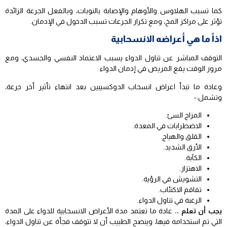
كما تسبب الهلاوس والأوهام والإصابة بالنوبات، وبالفعل الجرعة الزائدة
تؤثر على مراكز المخ، ومع تكرار الجرعات تسبب الدخول في الإدمان.
اذاً ما هي أعراضه الانسحابية
التوقف المباشر عن تناول الدواء يسبب الاعتماد النفسي والجسدي، ومع
مرور الوقت يقع المريض في إدمان الدواء.
وعادة ما تبدأ اعراض انسحاب الدوكسيبين بعد انتهاء تأثير أخر جرعة،
وتشمل:-
المزاج السئ.
الاضطرابات في المعدة.
القلق والهياج.
الأرق الشديد.
الكآبة.
الاهتزاز.
التشويش في الرؤية.
تفاقم الاكتئاب.
الرغبة في تناول الدواء.
يجب أن تعلم ..
عادة ما تعتمد مدة الأعراض الانسحابية للدواء على المدة
التي تم استخدامه فيها، وينصح الطبيب أن لا تتوقف فجأة عن تناول الدواء،