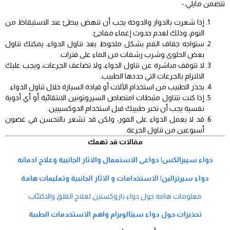
تتضمن مايلي:-
إذا شعرت بالدوار والدوخة يجب أن تنهض ببطئ عند الاستيقاظ من
النوم، وذلك لعدم حدوث إغماء مفاجئ.
ستواجه جفاف الفم بشكل ملحوظ بعد تناول الدواء، يمكنك تناول
بعض الحلوى وشرب رشفات من الماء على فترات.
لا تتوقف مباشرة عن تناول الدواء، ولا تضاعف الجرعات، ويجب عليك
الالتزام بالجرعات التي حددها الطبيب.
يحذر الطبيب من استخدام الآلات أو قيادة السيارة خلال تناول الدواء.
إذا كنت تتناول مثبطات امتصاص السيروتونين الانتقائية أو أي أدوية
نفسية يجب أن تخبر طبيبك قبل استخدام الدوكسيبين.
قد لا يعمل الدواء على الفور، ولكن قد تشعر بالتحسن في غضون
أسبوعين من تناول الجرعة.
مقالات قد تهمك
دواء سيبرالكس| دواعى الاستعمال والاثار الجانبية وعلاج ادمانه
دواء سيرترالين| الاستخدامات و الاثار الجانبية وتعليمات هامة
معلومات هامة حول دواء باروكستين لعلاج القلق والاكتئاب
تحذيرات حول دواء سيتالوبرام واهم الاستخدمات الطبية