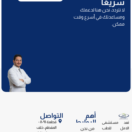
سريعًا
لا تتردد، نحن هنا لدعمك
ومساعدتك في أسرع وقت
ممكن.
أهم
التواصل
الروابط
قطعة ٨٠٩١ -
تعد مستشفى
المقطم، خلف
الامل للطب
من نحن