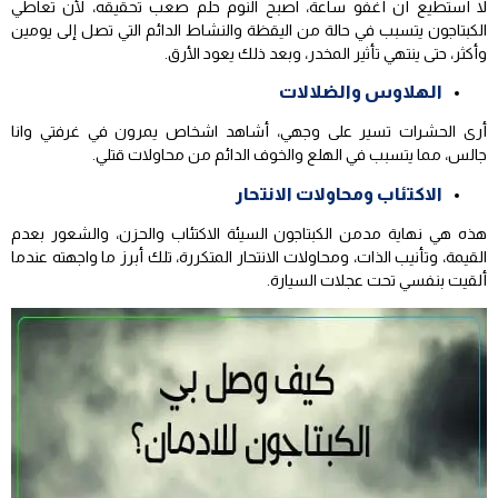
لا أستطيع أن أغفو ساعة، اصبح النوم حلم صعب تحقيقه، لأن تعاطي
الكبتاجون يتسبب في حالة من اليقظة والنشاط الدائم التي تصل إلى يومين
وأكثر، حتى ينتهي تأثير المخدر، وبعد ذلك يعود الأرق.
الهلاوس والضلالات
أرى الحشرات تسير على وجهي، أشاهد اشخاص يمرون في غرفتي وانا
جالس، مما يتسبب في الهلع والخوف الدائم من محاولات قتلي.
الاكتئاب ومحاولات الانتحار
هذه هي نهاية مدمن الكبتاجون السيئة الاكتئاب والحزن، والشعور بعدم
القيمة، وتأنيب الذات، ومحاولات الانتحار المتكررة، تلك أبرز ما واجهته عندما
ألقيت بنفسي تحت عجلات السيارة.