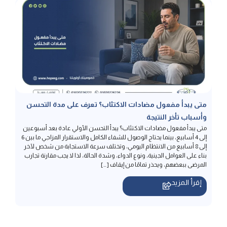
متى يبدأ مفعول مضادات الاكتئاب؟ تعرف على مدة التحسن
وأسباب تأخر النتيجة
متى يبدأ مفعول مضادات الاكتئاب؟ يبدأ التحسن الأولي عادة بعد أسبوعين
إلى 4 أسابيع، بينما يحتاج الوصول للشفاء الكامل والاستقرار المزاجي ما بين 6
إلى 8 أسابيع من الانتظام اليومي، وتختلف سرعة الاستجابة من شخص لآخر
بناء على العوامل الجينية، ونوع الدواء، وشدة الحالة، لذا لا يجب مقارنة تجارب
المرضى ببعضهم، ويحذر تمامًا من إيقاف […]
إقرأ المزيد