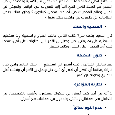
استطيع التخلي عنها مهما كانت الصراعات حولي من الاسرة والاصدقاء، كان
المخدر هو الملاذ الآمن الذي ألجأ إليه للهروب من الواقع، والعيش في
الخيال وعالم المخدرات حتى أصبحت مدمن كبتاجون ؟ وكان هناك بعض
العلامات التي ظهرت علي واكدت ذلك، منها :-
العصبية والعنف
كان الجميع يخاف مني؟ كانت تنتابني حالات الهياج والعصبية ولا استطيع
السيطرة على تصرفاتي، حتى وصل بي الأمر انني تطاولت على أمي، عندما
كنت أريد الحصول على المخدر وكانت تمنعني.
جنون العظمة
بعد تعاطي الكبتاجون كنت أشعر انني استطيع ان املك العالم، ولدي قوة
خارقة يمكنها أن تفعل أن تدمر أي شئ، حتى وصل بي الأمر أن وقفت أعلى
الكوبري وحاولت ان أقفز.
نظرية المؤامرة
لا أثق في أحد، كنت أعيش في شكوك مستمرة، وأشعر بالاضطهاد في
التعامل مع أصدقائي وعائلتي، والدخول في صدامات مع أسرتي.
عدم النوم نهائياً