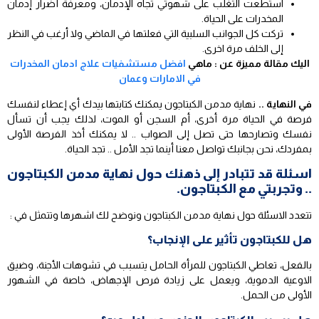
استطعت التغلب على شهوتي تجاه الإدمان، ومعرفة أضرار إدمان
المخدرات على الحياة.
تركت كل الجوانب السلبية التي فعلتها في الماضي ولا أرغب في النظر
إلى الخلف مرة اخرى.
اليك مقالة مميزة عن : ماهي
افضل مستشفيات علاج ادمان المخدرات
في الامارات وعمان
في النهاية ..
نهاية مدمن الكبتاجون يمكنك كتابتها بيدك أي إعطاء لنفسك
فرصة في الحياة مرة أخرى، أم السجن أو الموت، لذلك يجب أن تسأل
نفسك وتصارحها حتى تصل إلى الصواب .. لا يمكنك أخذ الفرصة الأولى
بمفردك، نحن بجانبك تواصل معنا أينما تجد الأمل .. تجد الحياة.
اسئلة قد تتبادر إلى ذهنك حول نهاية مدمن الكبتاجون
.. وتجربتي مع الكبتاجون.
تتعدد الاسئلة حول نهاية مدمن الكبتاجون ونوضح لك اشهرها وتتمثل في :
هل للكبتاجون تأثير على الإنجاب؟
بالفعل، تعاطي الكبتاجون للمرأة الحامل يتسبب في تشوهات الأجنة، وضيق
الاوعية الدموية، ويعمل على زيادة فرص الإجهاض، خاصة في الشهور
الأولى من الحمل.