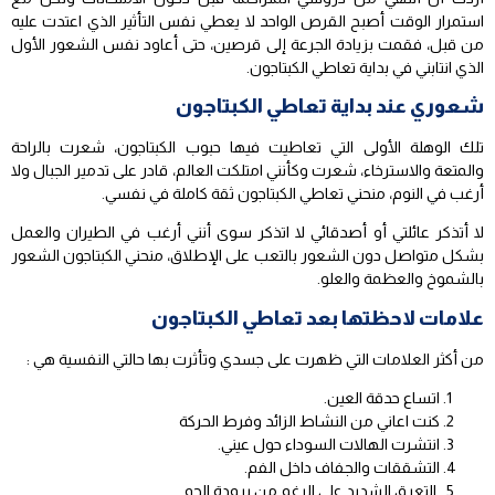
استمرار الوقت أصبح القرص الواحد لا يعطي نفس التأثير الذي اعتدت عليه
من قبل، فقمت بزيادة الجرعة إلى قرصين، حتى أعاود نفس الشعور الأول
الذي انتابني في بداية تعاطي الكبتاجون.
شعوري عند بداية تعاطي الكبتاجون
تلك الوهلة الأولى التي تعاطيت فيها حبوب الكبتاجون، شعرت بالراحة
والمتعة والاسترخاء، شعرت وكأنني امتلكت العالم، قادر على تدمير الجبال ولا
أرغب في النوم، منحني تعاطي الكبتاجون ثقة كاملة في نفسي.
لا أتذكر عائلتي أو أصدقائي لا اتذكر سوى أنني أرغب في الطيران والعمل
بشكل متواصل دون الشعور بالتعب على الإطلاق، منحني الكبتاجون الشعور
بالشموخ والعظمة والعلو.
علامات لاحظتها بعد تعاطي الكبتاجون
من أكثر العلامات التي ظهرت على جسدي وتأثرت بها حالتي النفسية هي :
اتساع حدقة العين.
كنت اعاني من النشاط الزائد وفرط الحركة
انتشرت الهالات السوداء حول عيني.
التشققات والجفاف داخل الفم.
التعرق الشديد على الرغم من برودة الجو.