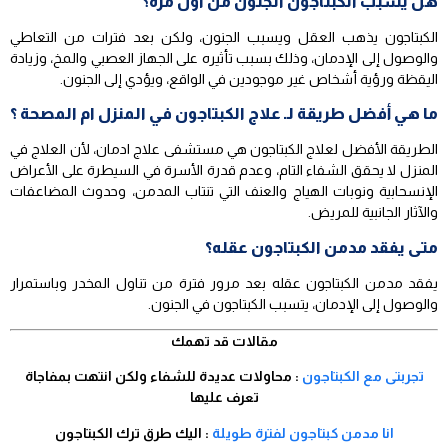
هل يسبب الكبتاجون الجنون من اول مره؟
الكبتاجون يذهب العقل ويسبب الجنون، ولكن بعد فترات من التعاطي
والوصول إلى الإدمان، وذلك بسبب تأثيره على الجهاز العصبي والمخ، وزيادة
اليقظة ورؤية أشخاص غير موجودين في الواقع، ويؤدي إلى الجنون.
ما هي أفضل طريقة لـ علاج الكبتاجون في المنزل ام المصحة ؟
الطريقة الأفضل لعلاج الكبتاجون هي مستشفى علاج ادمان، لأن العلاج في
المنزل لا يحقق الشفاء التام، وعدم قدرة الأسرة في السيطرة على الأعراض
الإنسحابية ونوبات الهياج والعنف التي تنتاب المدمن، وحدوث المضاعفات
والآثار الجانبية للمريض.
متى يفقد مدمن الكبتاجون عقله؟
يفقد مدمن الكبتاجون عقله بعد مرور فترة من تناول المخدر وباستمرار
والوصول إلى الإدمان، يتسبب الكبتاجون في الجنون.
مقالات قد تهمك
تجربتى مع الكبتاجون
: محاولات عديدة للشفاء ولكن انتهت بمفاجاة
تعرف عليها
انا مدمن كبتاجون لفترة طويلة
: اليك طرق ترك الكبتاجون