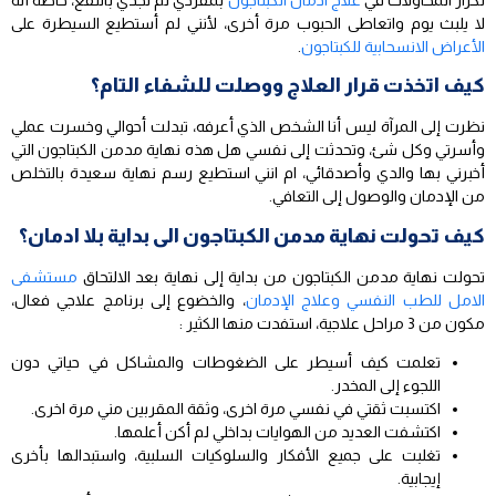
تكرار المحاولات في
علاج ادمان الكبتاجون
بمفردي لم تجدي بالنفع، خاصة أنه
لا يلبث يوم واتعاطى الحبوب مرة أخرى، لأنني لم أستطيع السيطرة على
الأعراض الانسحابية للكبتاجون
.
كيف اتخذت قرار العلاج ووصلت للشفاء التام؟
نظرت إلى المرآة ليس أنا الشخص الذي أعرفه، تبدلت أحوالي وخسرت عملي
وأسرتي وكل شئ، وتحدثت إلى نفسي هل هذه نهاية مدمن الكبتاجون التي
أخبرني بها والدي وأصدقائي، ام انني استطيع رسم نهاية سعيدة بالتخلص
من الإدمان والوصول إلى التعافي.
كيف تحولت نهاية مدمن الكبتاجون الى بداية بلا ادمان؟
تحولت نهاية مدمن الكبتاجون من بداية إلى نهاية بعد الالتحاق
مستشفى
الامل للطب النفسي وعلاج الإدمان
، والخضوع إلى برنامج علاجي فعال،
مكون من 3 مراحل علاجية، استفدت منها الكثير :
تعلمت كيف أسيطر على الضغوطات والمشاكل في حياتي دون
اللجوء إلى المخدر.
اكتسبت ثقتي في نفسي مرة اخرى، وثقة المقربين مني مرة اخرى.
اكتشفت العديد من الهوايات بداخلي لم أكن أعلمها.
تغلبت على جميع الأفكار والسلوكيات السلبية، واستبدالها بأخرى
إيجابية.