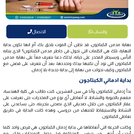
واتساب
الاتصال
نهاية مدمن الكبتاجون، قد تظن أن الموت يلحق بك، أم انها تكون بداية
النهاية، تلك هي الكلمات التي تجول في خاطر مدمن الكبتاجون؟ الذي ينتابه
اليأس ويسيطر المخدر على حياته، لذلك دعنا نتعرف معاً على نهاية مدمن
الكبتاجون التي تود أن تكتبها بيدك وتحددها، بعد أن تتعرف على قصتي مع
الكبتاجون وكيف تحولت من نهاية إلى بداية جديدة بلا إدمان.
بداية ادماني الكبتاجون
بدأ إدماني للكبتاجون وأنا في سن العشرين، كنت طالب في كلية الهندسة،
مفعم بالحيوية والنشاط، لا أتعاطى أي نوع من المخدرات، حتى تعرفت على
عقار الكبتاجون من خلال صديقي الذي نصحني بتجربته، حتى يساعدني على
النشاط والاستيقاظ للانتهاء من دروسي، وهذه كانت البداية في طريق
تعاطي الكبتاجون.
وكانت الجرعة التي أتعاطاها في بداية إدمان الكبتاجون، هي قرص واحد كلما
أردت أن أنتهي من دروسي المتراكمة قبل دخول الامتحانات ولكن مع