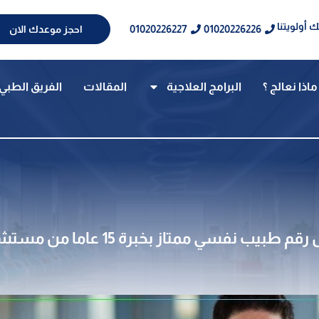
 أولويتنا
01020226227
01020226226
احجز موعدك الان
ماذا نعالج ؟
البرامج العلاجية
المقالات
الفريق الطبي
بيب نفسي ممتاز بخبرة 15 عاما من مستشفى الامل