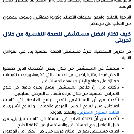
لا تتوقعوا الشفاء بين عشية وضحاها، وتذكروا أنّ العلاج قد يستغرق بعض
الوقت.
التزموا بالعلاج، واتبعوا تعليمات الأطباء، وكونوا متفائلين، وسوف تتمكنون
من التغلّب على مرضكم.
كيف تختار افضل مستشفى للصحة النفسية من خلال
تجربتي
في تجربتي الشخصية، اخترتُ مستشفى الصحة النفسية بناءً على العوامل
التالية:
سمعتُ عن المستشفى من خلال بعض الأصدقاء الذين خضعوا
للعلاج فيها، وكانوا راضين عن الخدمات التي تلقوها، ووجدت تقييمات
ممتازة على مواقع الإنترنت لهذه المستشفى.
تأكدتُ من أنّ طاقم المستشفى يتمتع بخبرة كافية في علاج
الأمراض النفسية، من خلال قراءة شهادات المرضى السابقين.
تأكدتُ من أن المستشفى تقدم البرامج العلاجية التي تناسب
احتياجاتي، مثل العلاج النفسي الفردي والجماعي، والعلاج الأسري، و
العلاج السلوكي المعرفي
، والعلاج بالدواء.
تأكدتُ من أنّ تكلفة العلاج في المستشفى تناسب ميزانيتي، من
خلال التواصل مع المستشفى والاستفسار عن تكلفة العلاج.
اخترت مستشفى تقع في مكان قريب مني، حتى أتمكن من الوصول