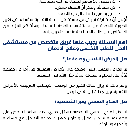
كن صبوراً، ولا تتوقع الشفاء بين ليلة وصباحها.
كن متفائلاً، وتذكر أنّ الشفاء ممكن.
التزم بحضور جلسات الرعاية اللاحقة.
أُؤمن أنّ مشاركة تجربتي في مستشفى الصحة النفسية ستُساعد في تغيير
الصورة النمطية عن مستشفيات الصحة النفسية، وستُشجّع المزيد من
الأشخاص على طلب المساعدة عندما يحتاجون إليها.
اهم الاسئلة يجيب عنها فريق متخصص من مستشفى
الامل للطب النفسى وعلاج الادمان
هل المرض النفسي وصمة عار؟
لا، المرض النفسي ليس وصمة عار، الأمراض النفسية هي أمراض حقيقية
تُؤثّر على الدماغ والسلوك، تمامًا مثل الأمراض الجسدية.
ومع ذلك، لا يزال هناك الكثير من الوصمة الاجتماعية المرتبطة بالأمراض
النفسية، ويرجع ذلك إلى نقص الوعي.
هل العلاج النفسي يغير الشخصية؟
لا يُغيّر العلاج النفسي الشخصية بشكل جذري، لكنه يُساعد الشخص على
فهم نفسه بشكل أفضل وتطوير مهارات جديدة للتعامل مع مشاعره
وأفكاره وسلوكه.