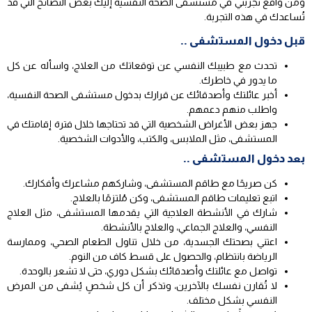
ومن واقع تجربتي في مستشفى الصحة النفسية إليك بعض النصائح التي قد
تُساعدك في هذه التجربة.
قبل دخول المستشفى ..
تحدث مع طبيبك النفسي عن توقعاتك من العلاج، واسأله عن كل
ما يدور في خاطرك.
أخبر عائلتك وأصدقائك عن قرارك بدخول مستشفى الصحة النفسية،
واطلب منهم دعمهم.
جهز بعض الأغراض الشخصية التي قد تحتاجها خلال فترة إقامتك في
المستشفى، مثل الملابس، والكتب، والأدوات الشخصية.
بعد دخول المستشفى ..
كن صريحًا مع طاقم المستشفى، وشاركهم مشاعرك وأفكارك.
اتبع تعليمات طاقم المستشفى، وكن مُلتزمًا بالعلاج.
شارك في الأنشطة العلاجية التي يقدمها المستشفى، مثل العلاج
النفسي، والعلاج الجماعي، والعلاج بالأنشطة.
اعتني بصحتك الجسدية، من خلال تناول الطعام الصحي، وممارسة
الرياضة بانتظام، والحصول على قسط كاف من النوم.
تواصل مع عائلتك وأصدقائك بشكل دوري، حتى لا تشعر بالوحدة.
لا تُقارن نفسك بالآخرين، وتذكر أن كل شخصٍ يُشفى من المرض
النفسي بشكل مختلف.