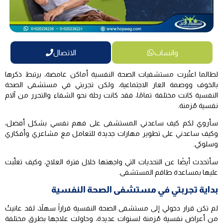
واتساب
الاتصال
لطالما اعتُبرت مستشفيات الصحة النفسية أماكن غامضة، يرتبط ذكرها
بالخوف ووصمة العار الاجتماعية، ولكن تجربتي في مستشفى الصحة
النفسية كانت مختلفة تمامًا، فقد كانت رحلة نحو الشفاء والتحرر من آلام
نفسية مُزمنة.
سأروي لكم كيف ساعدني المستشفى على فهم نفسي بشكل أفضل،
وكيف ساعدني على تطوير مهارات جديدة للتعامل مع مشاعري وأفكاري
وسلوكي.
سأتحدث أيضًا عن التحديات التي واجهتها خلال فترة العلاج، وكيف تغلّبت
عليها بمساعدة طاقم المستشفى.
بداية تجربتي في مستشفى الصحة النفسية
لم تكن قرار دخولي إلى مستشفى الصحة النفسية قراراً سهلاً، لقد عانيتُ
من أعراض نفسية مُزمنة لسنوات عديدة، وحاولت علاجها بطرق مختلفة