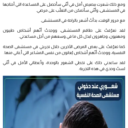
ومع ذلك شعرت ببصيص أمل في أنّني سأحصل على المساعدة التي أحتاجها
في المستشفى، وأنّني سأتمكن من التغلّب على مرضي.
مع مرور الوقت، بدأتُ أشعر بالراحة في المستشفى.
لقد تعرّفتُ على طاقم المستشفى، ووجدتُ أنّهم أشخاص طيبون
ومهنيون، وجاهزون لبذل كل ما في وسعهم من أجل مساعدتي.
كما تعرّفتُ على بعض المرضى الآخرين خلال تجربتي في مستشفى الصحة
النفسية، ووجدتُ أنّهم أشخاص يُعانون من نفس المشاعر التي أعاني منها.
لقد ساعدني ذلك على تخطي الشعور بالوحدة، وأعطاني الأمل في أنّني
لستُ وحدي في هذه التجربة.