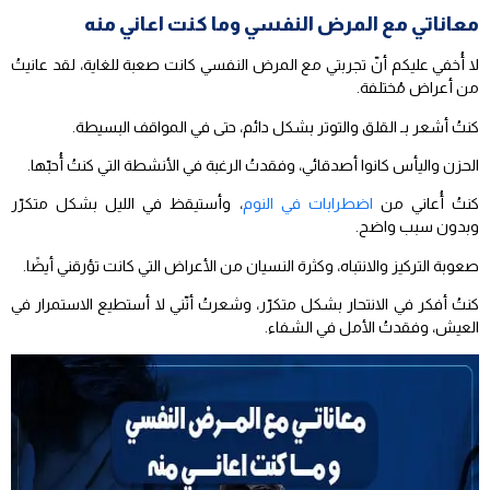
معاناتي مع المرض النفسي وما كنت اعاني منه
لا أُخفي عليكم أنّ تجربتي مع المرض النفسي كانت صعبة للغاية، لقد عانيتُ
من أعراض مُختلفة.
كنتُ أشعر بـ القلق والتوتر بشكل دائم، حتى في المواقف البسيطة.
الحزن واليأس كانوا أصدقائي، وفقدتُ الرغبة في الأنشطة التي كنتُ أُحبّها.
كنتُ أُعاني من
اضطرابات في النوم
، وأستيقظ في الليل بشكل متكرّر
وبدون سبب واضح.
صعوبة التركيز والانتباه، وكثرة النسيان من الأعراض التي كانت تؤرقني أيضًا.
كنتُ أفكر في الانتحار بشكل متكرّر، وشعرتُ أنّني لا أستطيع الاستمرار في
العيش، وفقدتُ الأمل في الشفاء.