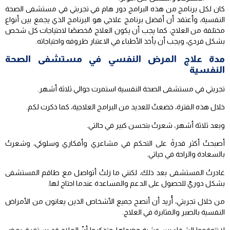
كان لكل برنامج من هذه البرامج دور هام في تجربتي في مستشفى الصحة
النفسية، وأعتقد أن أفضل برنامج علاجي هو البرنامج الذي يجمع بين أنواع
مختلفة من العلاج، كما يجب أن يكون العلاج مُخصصًا لاحتياجات كل شخص
بشكل فردي، ويجب أن يأخذ الأطباء في الاعتبار ظروفه واحتياجاته.
مدة علاج المرض النفسي في مستشفى الصحة
النفسية
تجربتي في مستشفى الصحة النفسية استمرت حوالي ثلاثة أشهر.
خلال هذه الفترة، خضعتُ للعديد من البرامج العلاجية، كما ذكرت لكم.
وبعد ثلاثة أشهر، شعرتُ بتحسن كبير في حالتي.
أصبحتُ أكثر قدرةً على التحكم في مشاعري وأفكاري وسلوكي، وشعرتُ
بالسعادة والراحة في حياتي.
غادرتُ المستشفى بعد ذلك، لكنني ما زلتُ أتواصل مع طاقم المستشفى
بشكل دوريّ للحصول على الدعم والمساعدة عندما احتاج لها.
من خلال تجربتي، أُريد أن أنصح جميع الأشخاص الذين يعانون من الأمراض
النفسية بالصبر والمثابرة في العلاج.