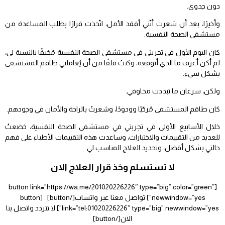
دون جدوى.
وأخيرًا، بعد أن شعرت أنّني أفقد الأمل، اتّخذت قرارًا بِطلب المساعدة من
مستشفى الصحة النفسية.
كان اليوم الأول في تجربتي في مستشفى الصحة النفسية مُخيفًا بالنسبة لي،
لم أكن أعرف ما الذي أتوقعه، وكنتُ قلقًا من أن يُعاملني طاقم المستشفى
بشكل سيء.
ولكن، سرعان ما تبددت مخاوفي.
كان طاقم المستشفى مُرحّبًا وودودًا، وشعرتُ بالراحة والأمان في وجودهم.
خلال الأسابيع الأولى في تجربتي في مستشفى الصحة النفسية، خضعتُ
للعديد من التقييمات والاختبارات، وساعدت هذه التقييمات الأطباء على فهم
حالتي بشكل أفضل، وتحديد العلاج المناسب لي.
لا تستسلم وخذ قرار العلاج الان
[button link=”https://wa.me/201020226226″ type=”big” color=”green”
newwindow=”yes”] تواصل معنا عبر واتساب[/button] [button
link=”tel:01020226226″ type=”big” newwindow=”yes”] لا تتردد واتصل بنا
الان[/button]