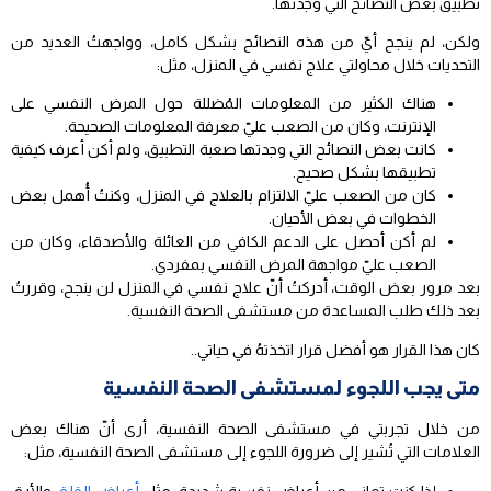
تطبيق بعض النصائح التي وجدتها.
ولكن، لم ينجح أيّ من هذه النصائح بشكل كامل، وواجهتُ العديد من
التحديات خلال محاولتي علاج نفسي في المنزل، مثل:
هناك الكثير من المعلومات المُضللة حول المرض النفسي على
الإنترنت، وكان من الصعب عليّ معرفة المعلومات الصحيحة.
كانت بعض النصائح التي وجدتها صعبة التطبيق، ولم أكن أعرف كيفية
تطبيقها بشكل صحيح.
كان من الصعب عليّ الالتزام بالعلاج في المنزل، وكنتُ أُهمل بعض
الخطوات في بعض الأحيان.
لم أكن أحصل على الدعم الكافي من العائلة والأصدقاء، وكان من
الصعب عليّ مواجهة المرض النفسي بمفردي.
بعد مرور بعض الوقت، أدركتُ أنّ علاج نفسي في المنزل لن ينجح، وقررتُ
بعد ذلك طلب المساعدة من مستشفى الصحة النفسية.
كان هذا القرار هو أفضل قرار اتخذتهُ في حياتي..
متى يجب اللجوء لمستشفى الصحة النفسية
من خلال تجربتي في مستشفى الصحة النفسية، أرى أنّ هناك بعض
العلامات التي تُشير إلى ضرورة اللجوء إلى مستشفى الصحة النفسية، مثل:
إذا كنت تعاني من أعراض نفسية شديدة، مثل
أعراض القلق
والأرق