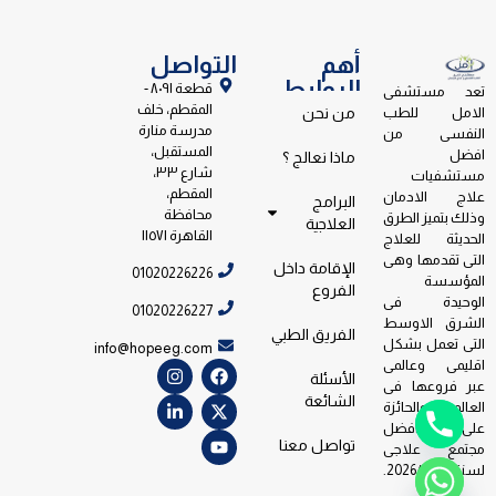
أهم
التواصل
الروابط
قطعة ٨٠٩١ -
تعد مستشفى
المقطم، خلف
الامل للطب
من نحن
مدرسة منارة
النفسى من
المستقبل،
افضل
ماذا نعالج ؟
شارع ٣٣،
مستشفيات
المقطم،
علاج الادمان
البرامج
محافظة
وذلك بتميز الطرق
العلاجية
القاهرة ١١٥٧١
الحديثة للعلاج
التى تقدمها وهى
الإقامة داخل
01020226226
المؤسسة
الفروع
الوحيدة فى
01020226227
الشرق الاوسط
الفريق الطبي
التى تعمل بشكل
info@hopeeg.com
اقليمى وعالمى
الأسئلة
عبر فروعها فى
الشائعة
العالم والحائزة
على جائزة افضل
تواصل معنا
مجتمع علاجى
لسنة 2026/2023.