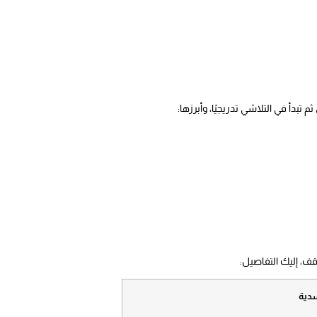
بدأ في التلاشي تدريجيًا، وأبرزها:
قف، إليك التفاصيل:
سدية