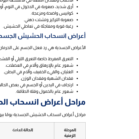
الاكتئاب وفقدان المتعة في الأنشطة اليومي
أرق شديد، صعوبة في الدخول في النوم، أو ا
كوابيس واضحة ومزعجة.
صعوبة التركيز وتشتت ذهني.
رغبة قوية ومفاجئة في تعاطي الحشيش.
أعراض انسحاب الحشيش الجسدي
الأعراض الجسدية هي رد فعل الجسم على الحرمان الم
التعرق المفرط خاصة التعرق الليلي أو القشع
شعور عام بالإرهاق وآلام في العضلات.
الغثيان، والقيء الخفيف، وآلام في البطن.
فقدان الشهية وفقدان الوزن.
ارتجاف في اليدين أو الجسم في بعض الحال
شعور عام بالخمول وقلة الطاقة.
مراحل أعراض انسحاب الح
مراحل أعراض انسحاب الحشيش الجسدية يومًا بيوم ف
المرحلة
الحالة
العامة
الزمنية