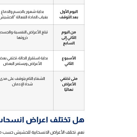
اليوم الأول
بداية شعور بالجسم والدماغ
بعد التوقف
بغياب المادة الفعالة “الحشيش
من اليوم
تبلغ الأعراض النفسية والجسدي
الثاني إلى
ذروتها
السابع
الأسبوع
بداية استقرار الحالة، تختفي بع
الثاني
الأعراض ويستمر البعض
متى تختفي
الشفاء التام يتوقف على مدى
الأعراض
شدة الإدمان
نهائيًا
هل تختلف اعراض انسحا
نعم، تختلف الأعراض الانسحابية للحشيش حسب مدة