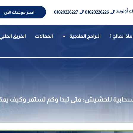
 أولويتنا
01020226227
01020226226
احجز موعدك الان
ماذا نعالج ؟
البرامج العلاجية
المقالات
الفريق الطبي
نسحابية للحشيش: متى تبدأ وكم تستمر وكيف يمك