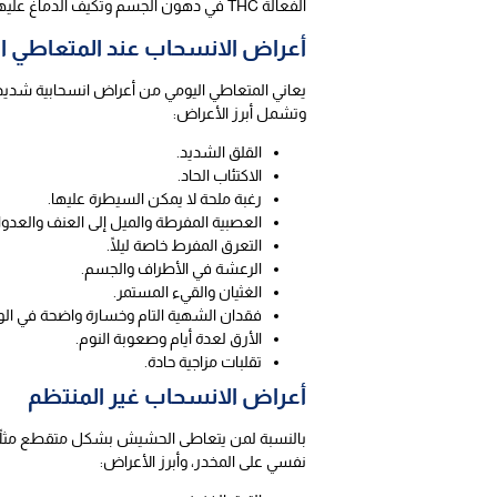
الفعالة THC في دهون الجسم وتكيف الدماغ عليها، إليك الأعراض في الحالتين:
أعراض الانسحاب عند المتعاطي ا
يعاني المتعاطي اليومي من أعراض انسحابية شديدة 
وتشمل أبرز الأعراض:
القلق الشديد.
الاكتئاب الحاد.
رغبة ملحة لا يمكن السيطرة عليها.
العصبية المفرطة والميل إلى العنف والعدوان
التعرق المفرط خاصة ليلًا.
الرعشة في الأطراف والجسم.
الغثيان والقيء المستمر.
فقدان الشهية التام وخسارة واضحة في الو
الأرق لعدة أيام وصعوبة النوم.
تقلبات مزاجية حادة.
أعراض الانسحاب غير المنتظم
بالنسبة لمن يتعاطى الحشيش بشكل متقطع مثلاً ف
نفسي على المخدر، وأبرز الأعراض: