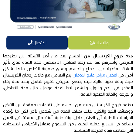
واتساب
الاتصال
مدة خروج الكريستال من الجسم
تعد من أكثر الأسئلة التي يطرحها
المرضى وأسرهم عند بدء رحلة التعافي، إذ تعكس هذه المدة مدى تأثير
المادة المخدرة على الدماغ والجسم، ومدى صعوبة التخلص منها بشكل
آمن، في
افضل مراكز علاج الادمان
يتم التعامل مع حالات إدمان الكريستال
ميث بدقة طبية عالية، حيث يخضع المريض لتقييم شامل يحدد مدة بقاء
المخدر في الدم والبول والشعر تبعا لعدة عوامل مثل مدة التعاطي،
والجرعة، والحالة الصحية العامة.
يعتمد خروج الكريستال ميث من الجسم على تفاعلات معقدة بين الأيض
ووظائف الكبد والكلى، لذلك تختلف المدة من شخص لآخر. لكن ما تؤكده
الدراسات الطبية أن العلاج داخل بيئة طبية آمنة مثل مستشفى الأمل
يساعد في تسريع عملية التخلص من السموم وتقليل الأعراض الانسحابية
التي تصاحب هذه المرحلة الحساسة.