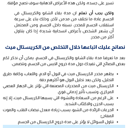
تسير على جسده، ولكن هذه الأعراض الذهانية سوف تصبح مؤقتة.
ولكن يجب أن تعلم
ان مدة بقاء الشابو والكريستال في
الجسم عادة ما تختلف من مدمن لآخر، وذلك بناء على سرعة
استقلاب الجسم للمخدر، نسبته داخل الجسم، ومن المحتمل
أن يشعر الشخص بأعراض انسحابية شديدة إذا كان يتناول
أكثر من مخدر.
نصائح عليك اتباعها خلال التخلص من الكريستال ميث
بعد ما تعرفنا مدة بقاء الشابو والكريستال في الجسم، يمكن أن نذكر لكم
بعض النصائح التي تفيدك حول مدة خروج الايس من الجسم، وتتضمن:
يظهر مخدر الكريستال ميث في البول أو الدم، واللعاب، وكافة طرق
التحليل، ولكن يعد تحليل البول هو أكثرهم دقة.
الكريستال ميث من المخدرات المصنعة التي تؤثر على الجهاز العصبي
المركزي، وتسبب تأثير إدماني قوي.
على الرغم من السعادة والنشوة التي يسببها الكريستال ميث، إلا إنه
يسبب الحزن والاكتئاب الشديد.
الجرعات الزائدة من الشبو، يسبب زيادة معدل نبضات القلب، والموت
المفاجئ.
تناول السوائل لا يؤثر على مدة خروج الكريستال من الجسم.