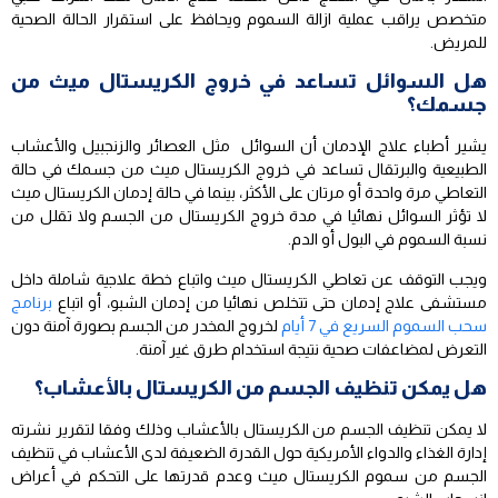
متخصص يراقب عملية ازالة السموم ويحافظ على استقرار الحالة الصحية
للمريض.
هل السوائل تساعد في خروج الكريستال ميث من
جسمك؟
يشير أطباء علاج الإدمان أن السوائل مثل العصائر والزنجبيل والأعشاب
الطبيعية والبرتقال تساعد في خروج الكريستال ميث من جسمك في حالة
التعاطي مرة واحدة أو مرتان على الأكثر، بينما في حالة إدمان الكريستال ميث
لا تؤثر السوائل نهائيا في مدة خروج الكريستال من الجسم ولا تقلل من
نسبة السموم في البول أو الدم.
ويجب التوقف عن تعاطي الكريستال ميث واتباع خطة علاجية شاملة داخل
مستشفى علاج إدمان حتى تتخلص نهائيا من إدمان الشبو، أو اتباع
برنامج
سحب السموم السريع في 7 أيام
لخروج المخدر من الجسم بصورة آمنة دون
التعرض لمضاعفات صحية نتيجة استخدام طرق غير آمنة.
هل يمكن تنظيف الجسم من الكريستال بالأعشاب؟
لا يمكن تنظيف الجسم من الكريستال بالأعشاب وذلك وفقا لتقرير نشرته
إدارة الغذاء والدواء الأمريكية حول القدرة الضعيفة لدى الأعشاب في تنظيف
الجسم من سموم الكريستال ميث وعدم قدرتها على التحكم في أعراض