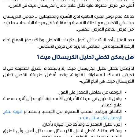
أعلى من فرص حصوله عليه خلال علاج ادمان الكريستال ميث في المنزل.
كذلك عدم توفر الخبرة الكافية لدى الأسرة والمحيطين بـ مدمن الكريستال
ميث في التعامل مع الحالة النفسية والعقلية خلال مرحلة الانسحاب، ما يزيد
من فرص تفاقم المرض النفسي.
يعد المنزل أحد البيئات التي تحمل ذكريات التعاطي وذلك يحفز الدماغ تجاه
الرغبة الشديدة في التعاطي ما يزيد من فرص الانتكاس.
هل يمكن تخطي تحليل الكريستال ميث؟
لا يمكن تخطي تحليل الكريستال ميث، إلا باستخدام الطرق الصحيحة حتى لا
تعرض نفسك للمساءلة القانونية، وتعد أفضل طريقة لتخطي تحليل
الكريستال ميث، هي اتباع الآتي:-
التوقف عن تعاطي المخدر على الفور.
وقبل الدخول في مرحلة الأعراض الانسحابية، التوجه إلى أقرب مصحة
علاج ادمان.
الالتحاق ببرنامج لسحب السموم من الجسم، باستخدام
ادوية علاج
الإدمان الكريستال ميث
.
إجراء تحليل المخدرات والتأكد من اجتيازه بأمان.
وبذلك يمكنك تخطي تحليل الكريستال ميث بكل أمان، وأن الطرق
الاخرى لا تفيدك في التخلص من سموم المخدر.