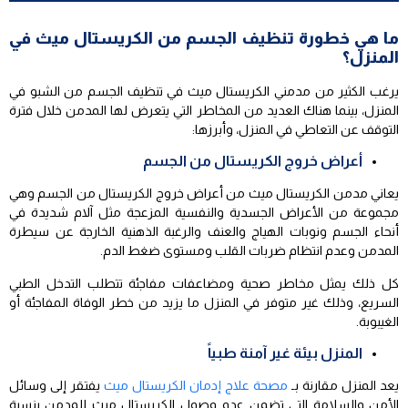
ما هي خطورة تنظيف الجسم من الكريستال ميث في
المنزل؟
يرغب الكثير من مدمني الكريستال ميث في تنظيف الجسم من الشبو في
المنزل، بينما هناك العديد من المخاطر التي يتعرض لها المدمن خلال فترة
التوقف عن التعاطي في المنزل، وأبرزها:
أعراض خروج الكريستال من الجسم
يعاني مدمن الكريستال ميث من أعراض خروج الكريستال من الجسم وهي
مجموعة من الأعراض الجسدية والنفسية المزعجة مثل آلام شديدة في
أنحاء الجسم ونوبات الهياج والعنف والرغبة الذهنية الخارجة عن سيطرة
المدمن وعدم انتظام ضربات القلب ومستوى ضغط الدم.
كل ذلك يمثل مخاطر صحية ومضاعفات مفاجئة تتطلب التدخل الطبي
السريع، وذلك غير متوفر في المنزل ما يزيد من خطر الوفاة المفاجئة أو
الغيبوبة.
المنزل بيئة غير آمنة طبياً
يعد المنزل مقارنة بـ
مصحة علاج إدمان الكريستال ميث
يفتقر إلى وسائل
الأمن والسلامة التي تضمن عدم وصول الكريستال ميث للمدمن بنسبة