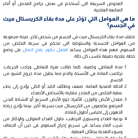
الفحوص السريعة التي تُستخدم في بعض برامج الفحص أو أثناء
المتابعة العلاجية.
ما هي العوامل التي تؤثر على مدة بقاء الكريستال ميث
في الجسم؟
تختلف مدة بقاء الكريستال ميث في الجسم من شخص لآخر، نتيجة مجموعة
من العوامل الجسدية والسلوكية التي تتحكم في سرعة التخلص من
السموم. فهم هذه العوامل يساعد
افضل دكتور علاج ادمان
على وضع
خطة علاجية دقيقة تناسب كل حالة.
مدة التعاطي وكميته: كلما طالت فترة التعاطي وزادت الجرعات،
تراكمت المادة في الأنسجة والدم مما يطيل مدة خروج الشبو من
الجسم.
الحالة الصحية العامة: ضعف وظائف الكبد أو الكلى يؤدي إلى بطء
عملية التخلص من المخدر مقارنة بالأشخاص الأصحاء.
معدل الأيض والوزن: الأفراد ذوو الأيض السريع أو النشاط البدني
المرتفع يتخلصون من الكريستال ميث بسرعة أكبر، بينما تؤدي زيادة
الدهون إلى احتباس أطول للمادة.
نوعية الغذاء ومستوى الترطيب: تناول الغذاء المتوازن والإكثار من
شرب الماء يساعد في تسريع إخراج السموم، في حين أن الجفاف
وسوء التغذية يبطئان العملية.