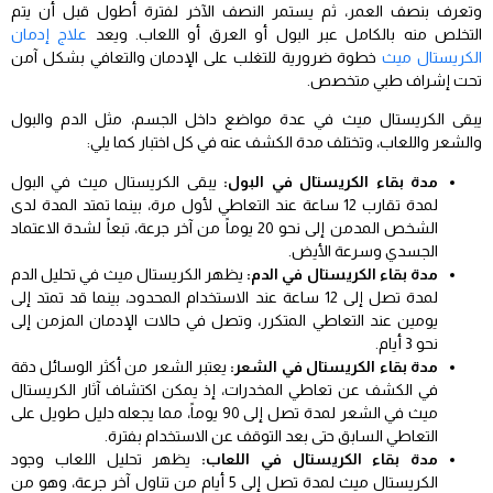
وتعرف بنصف العمر، ثم يستمر النصف الآخر لفترة أطول قبل أن يتم
التخلص منه بالكامل عبر البول أو العرق أو اللعاب. ويعد
علاج إدمان
الكريستال ميث
خطوة ضرورية للتغلب على الإدمان والتعافي بشكل آمن
تحت إشراف طبي متخصص.
يبقى الكريستال ميث في عدة مواضع داخل الجسم، مثل الدم والبول
والشعر واللعاب، وتختلف مدة الكشف عنه في كل اختبار كما يلي:
مدة بقاء الكريستال في البول:
يبقى الكريستال ميث في البول
لمدة تقارب 12 ساعة عند التعاطي لأول مرة، بينما تمتد المدة لدى
الشخص المدمن إلى نحو 20 يوماً من آخر جرعة، تبعاً لشدة الاعتماد
الجسدي وسرعة الأيض.
مدة بقاء الكريستال في الدم:
يظهر الكريستال ميث في تحليل الدم
لمدة تصل إلى 12 ساعة عند الاستخدام المحدود، بينما قد تمتد إلى
يومين عند التعاطي المتكرر، وتصل في حالات الإدمان المزمن إلى
نحو 3 أيام.
مدة بقاء الكريستال في الشعر:
يعتبر الشعر من أكثر الوسائل دقة
في الكشف عن تعاطي المخدرات، إذ يمكن اكتشاف آثار الكريستال
ميث في الشعر لمدة تصل إلى 90 يوماً، مما يجعله دليل طويل على
التعاطي السابق حتى بعد التوقف عن الاستخدام بفترة.
مدة بقاء الكريستال في اللعاب:
يظهر تحليل اللعاب وجود
الكريستال ميث لمدة تصل إلى 5 أيام من تناول آخر جرعة، وهو من