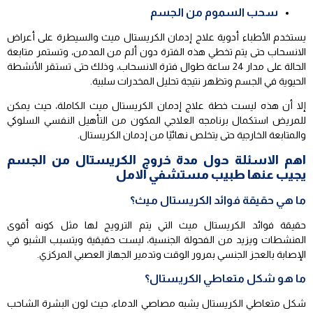
سحب السموم من الجسم
يستخدم الأطباء أدوية علاج إدمان الكريستال ميث والسيطرة على أعراض
الانسحاب حتى يتم تخطي هذه الفترة دون ألم من المدمن، وتستمر متابعة
الحالة على مدار 24 ساعة طوال فترة الانسحاب، وذلك حتى تستقر الأنشطة
الحيوية في الجسم وتظهر نتيجة تحليل المخدرات سلبية.
إلا أن هذه ليست خطة علاج إدمان الكريستال ميث الكاملة، حيث يمكن
للمريض استكمال برنامجه العلاجي المكون من التأهيل النفسي السلوكي
والمتابعة الخارجية حتى يتخلص نهائيًا من إدمان الكريستال.
اهم الاسئلة حول مدة خروج الكريستال من الجسم
يجيب عنها طبيب مستشفي الامل
ما هي حقيقة فوائد الكريستال ميث؟
حقيقة فوائد الكريستال ميث التي يتم الترويج لها مثل كونه أقوى
المنشطات ويزيد من الفحولة الجنسية، ليست حقيقية ويتسبب الشبو في
الإصابة بالعجز الجنسي بمرور الوقت وتدمير الجهاز العصبي المركزي.
ما هو شكل متعاطي الكريستال؟
شكل متعاطي الكريستال يشبه مصاصي الدماء، حيث لون البشرة الشاحب