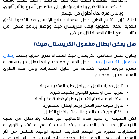
طريقة التعاطي: تختلف مدة بقاء الكريستال ميث حسب وسيلة
الاستخدام، فالتدخين والحقن يؤديان إلى امتصاص أسرع وتأثير أقوى،
وبالتالي فترة بقاء أطول في الجسم.
لذلك فإن التقييم الطبي داخل مصحات علاج الإدمان يعد الخطوة الأدق
لتحديد المدة الحقيقية لبقاء الكريستال ميث ووضع برنامج علاجي آمن
يتناسب مع الحالة الصحية لكل مريض.
هل يمكن ابطال مفعول الكريستال ميث؟
يحاول بعض متعاطي الكريستال ميث استخدام طرق منزلية بهدف
إبطال
مفعول الكريستال ميث
داخل الجسم معتقدين انها تقلل من نسبته او
تسرع خروجه لتجنب اكتشافه في تحليل المخدرات، ومن هذه الطرق
المنتشرة بين المدمنين:
تناول مدرات البول على امل طرد المخدر بسرعة.
شرب الخل او عصير الليمون بكميات كبيرة.
استخدام مساحيق الغسيل بطرق خطيرة وغير آمنة.
تناول حبوب منع الحمل بزعم ابطال المفعول.
الاكثار من شرب الماء والسوائل لخداع التحليل.
لكن الحقيقة ان جميع هذه الاساليب غير فعالة ولا تقلل من نسبة
الكريستال ميث في الجسم، بل قد تسبب تسمم او فشل كلوي او
اضطرابات خطيرة في الجسم الطريقة الطبية الوحيدة للتخلص من اثار
المخدر بأمان هي العلاج داخل مصحة علاج ادمان تحت اشراف طبي