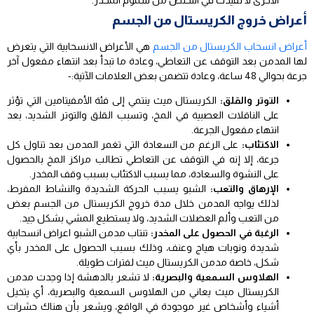
أعراض خروج الكريستال من الجسم
أعراض انسحاب الكريستال من الجسم
هي الأعراض الانسحابية التي يتعرض
لها المدمن بعد التوقف عن التعاطي، وعادة ما تبدأ بعد انتهاء مفعول آخر
جرعة بحوالي 48 ساعة، وعادة تتضمن بعض العلامات الآتية:-
التوتر والقلق:
الكريستال ميث ينتمي إلى فئة الأمفيتامين التي تؤثر
على الناقلات العصبية في المخ، وتسبب القلق والتوتر الشديد، بعد
انتهاء مفعول الجرعة.
الاكتئاب:
على الرغم من السعادة التي تغمر المدمن بعد تناول كل
جرعة، إلا إنه في التوقف عن التعاطي تطالب مراكز المخ بالحصول
على النشوة والسعادة، مما يسبب الاكتئاب بسبب وقف المخدر.
الإرهاق والتعب:
الشبو يسبب الحركة الشديدة والنشاط المفرط،
لذلك يواجه المدمن خلال مدة خروج الكريستال من الجسم بعض
من التعب وألم العضلات الشديد، ولا يستطيع المشي بشكل جيد.
الرغبة في الحصول على المخدر:
تنتاب مدمن الشبو اعراض انسحابية
شديدة ونوبات هياج وعنف، وذلك بسبب الحصول على المخدر بأي
شكل، خاصة مدمن الكريستال ميث لفترات طويلة.
الهلاوس السمعية والبصرية:
لا تشعر بالدهشة إذا وجدت مدمن
الكريستال ميث يعاني من الهلاوس السمعية والبصرية، أي يتخيل
أشياء وأشخاص غير موجودة في الواقع، ويشعر بأن هناك حشرات