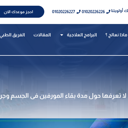
 أولويتنا
01020226227
01020226226
احجز موعدك الان
ماذا نعالج ؟
البرامج العلاجية
المقالات
الفريق الطبي
ا تعرفها حول مدة بقاء المورفين فى الجسم وجر