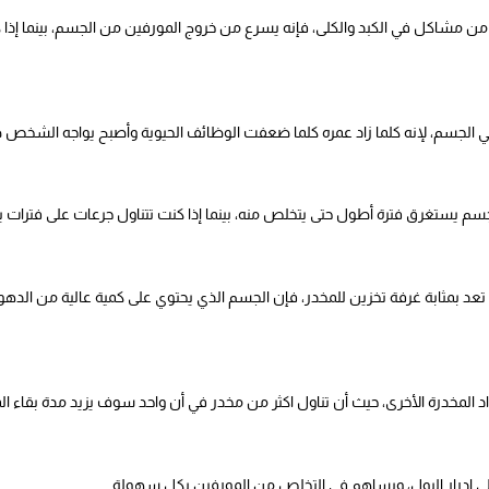
 من مشاكل في الكبد والكلى، فإنه يسرع من خروج المورفين من الجسم، بينما إذا 
ي الجسم، لإنه كلما زاد عمره كلما ضعفت الوظائف الحيوية وأصبح يواجه الشخص
سم يستغرق فترة أطول حتى يتخلص منه، بينما إذا كنت تتناول جرعات على فترات
تعد بمثابة غرفة تخزين للمخدر، فإن الجسم الذي يحتوي على كمية عالية من الده
د المخدرة الأخرى، حيث أن تناول اكثر من مخدر في أن واحد سوف يزيد مدة بقاء ا
لى إدرار البول، ويساهم في التخلص من المورفين بكل سهولة.