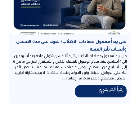
متى يبدأ مفعول مضادات الاكتئاب؟ تعرف على مدة التحسن
وأسباب تأخر النتيجة
متى يبدأ مفعول مضادات الاكتئاب؟ يبدأ التحسن الأولي عادة بعد أسبوعين
إلى 4 أسابيع، بينما يحتاج الوصول للشفاء الكامل والاستقرار المزاجي ما بين 6
إلى 8 أسابيع من الانتظام اليومي، وتختلف سرعة الاستجابة من شخص لآخر
بناء على العوامل الجينية، ونوع الدواء، وشدة الحالة، لذا لا يجب مقارنة تجارب
المرضى ببعضهم، ويحذر تمامًا من إيقاف […]
إقرأ المزيد