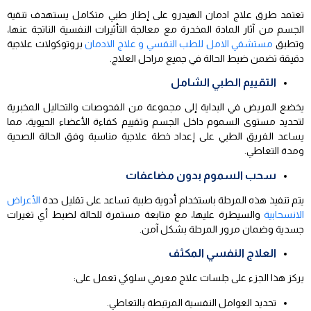
تعتمد طرق علاج ادمان الهيدرو على إطار طبي متكامل يستهدف تنقية
الجسم من آثار المادة المخدرة مع معالجة التأثيرات النفسية الناتجة عنها،
وتطبق
مستشفي الامل للطب النفسي و علاج الادمان
بروتوكولات علاجية
دقيقة تضمن ضبط الحالة في جميع مراحل العلاج.
التقييم الطبي الشامل
يخضع المريض في البداية إلى مجموعة من الفحوصات والتحاليل المخبرية
لتحديد مستوى السموم داخل الجسم وتقييم كفاءة الأعضاء الحيوية، مما
يساعد الفريق الطبي على إعداد خطة علاجية مناسبة وفق الحالة الصحية
ومدة التعاطي.
سحب السموم بدون مضاعفات
يتم تنفيذ هذه المرحلة باستخدام أدوية طبية تساعد على تقليل حدة
الأعراض
الانسحابية
والسيطرة عليها، مع متابعة مستمرة للحالة لضبط أي تغيرات
جسدية وضمان مرور المرحلة بشكل آمن.
العلاج النفسي المكثف
يركز هذا الجزء على جلسات علاج معرفي سلوكي تعمل على:
تحديد العوامل النفسية المرتبطة بالتعاطي.