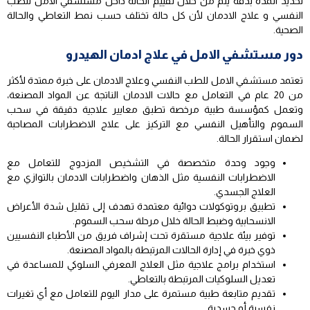
تحديد المدة بدقة يتم من خلال تقييم الحالة داخل مستشفي الامل للطب
النفسي و علاج الادمان لأن كل حالة تختلف حسب نمط التعاطي والحالة
الصحية.
دور مستشفي الامل في علاج ادمان الهيدرو
تعتمد مستشفي الامل للطب النفسي وعلاج الادمان على خبرة ممتدة لأكثر
من 20 عام في التعامل مع حالات الادمان الناتجة عن المواد المصنعة،
وتعمل كمؤسسة طبية مرخصة تطبق معايير علاجية دقيقة في سحب
السموم والتأهيل النفسي مع التركيز على علاج الاضطرابات المصاحبة
لضمان استقرار الحالة.
وجود وحدة متخصصة في التشخيص المزدوج للتعامل مع
الاضطرابات النفسية مثل الذهان واضطرابات الادمان بالتوازي مع
العلاج الجسدي.
تطبيق بروتوكولات دوائية معتمدة تهدف إلى تقليل شدة الأعراض
الانسحابية وضبط الحالة خلال مرحلة سحب السموم.
توفير بيئة علاجية مستقرة تحت إشراف فريق من الأطباء النفسيين
ذوي خبرة في إدارة الحالات المرتبطة بالمواد المصنعة.
استخدام برامج علاجية مثل العلاج المعرفي السلوكي للمساعدة في
تعديل السلوكيات المرتبطة بالتعاطي.
تقديم متابعة طبية مستمرة على مدار اليوم للتعامل مع أي تغيرات
نفسية أو جسدية.