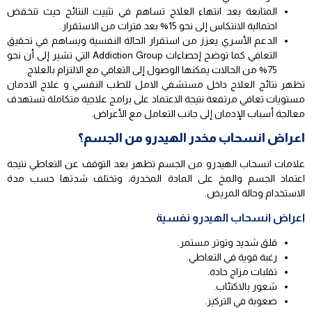
المتابعة بعد انتهاء العلاج تساهم في تثبيت النتائج حيث تنخفض
احتمالية الانتكاس إلى نحو 15% بعد فترات من الاستقرار.
الدعم الأسري يعزز من استقرار الحالة النفسية ويساهم في تحقيق
التعافي كما توضح إحصاءات Addiction Group التي تشير إلى أن نحو
75% من الحالات يمكنها الوصول إلى التعافي مع الالتزام بالعلاج.
تظهر نتائج العلاج داخل مستشفي الامل للطب النفسي و علاج الادمان
مستويات تعافي مرتفعة نتيجة الاعتماد على برامج علاجية متكاملة تستهدف
معالجة أسباب الإدمان إلى جانب التعامل مع الأعراض.
اعراض انسحاب مخدر الهيدرو من الجسم؟
علامات انسحاب الهيدرو من الجسم تظهر بعد التوقف عن التعاطي نتيجة
اعتماد الجسم والمخ على المادة المخدرة، وتختلف شدتها حسب مدة
الاستخدام وحالة المريض.
اعراض انسحاب الهيدرو نفسية
قلق شديد وتوتر مستمر.
رغبة قوية في التعاطي.
تقلبات مزاج حادة.
شعور بالاكتئاب.
صعوبة في التركيز.