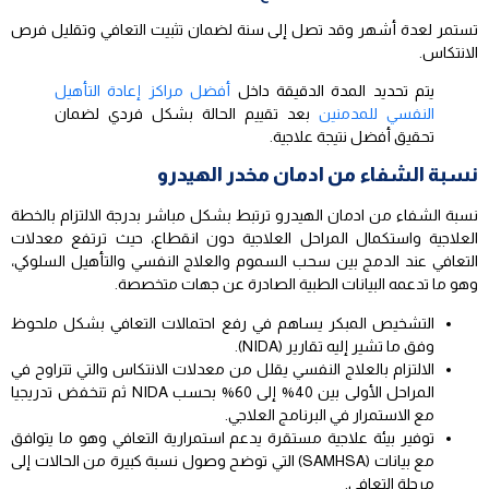
تستمر لعدة أشهر وقد تصل إلى سنة لضمان تثبيت التعافي وتقليل فرص
الانتكاس.
يتم تحديد المدة الدقيقة داخل
أفضل مراكز إعادة التأهيل
النفسي للمدمنين
بعد تقييم الحالة بشكل فردي لضمان
تحقيق أفضل نتيجة علاجية.
نسبة الشفاء من ادمان مخدر الهيدرو
نسبة الشفاء من ادمان الهيدرو ترتبط بشكل مباشر بدرجة الالتزام بالخطة
العلاجية واستكمال المراحل العلاجية دون انقطاع، حيث ترتفع معدلات
التعافي عند الدمج بين سحب السموم والعلاج النفسي والتأهيل السلوكي،
وهو ما تدعمه البيانات الطبية الصادرة عن جهات متخصصة.
التشخيص المبكر يساهم في رفع احتمالات التعافي بشكل ملحوظ
وفق ما تشير إليه تقارير (NIDA).
الالتزام بالعلاج النفسي يقلل من معدلات الانتكاس والتي تتراوح في
المراحل الأولى بين 40% إلى 60% بحسب NIDA ثم تنخفض تدريجيا
مع الاستمرار في البرنامج العلاجي.
توفير بيئة علاجية مستقرة يدعم استمرارية التعافي وهو ما يتوافق
مع بيانات (SAMHSA) التي توضح وصول نسبة كبيرة من الحالات إلى
مرحلة التعافي.