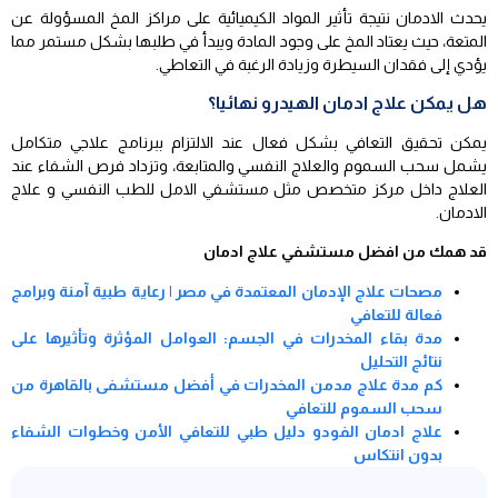
يحدث الادمان نتيجة تأثير المواد الكيميائية على مراكز المخ المسؤولة عن
المتعة، حيث يعتاد المخ على وجود المادة ويبدأ في طلبها بشكل مستمر مما
يؤدي إلى فقدان السيطرة وزيادة الرغبة في التعاطي.
هل يمكن علاج ادمان الهيدرو نهائيا؟
يمكن تحقيق التعافي بشكل فعال عند الالتزام ببرنامج علاجي متكامل
يشمل سحب السموم والعلاج النفسي والمتابعة، وتزداد فرص الشفاء عند
العلاج داخل مركز متخصص مثل مستشفي الامل للطب النفسي و علاج
الادمان.
قد همك من افضل مستشفي علاج ادمان
مصحات علاج الإدمان المعتمدة في مصر | رعاية طبية آمنة وبرامج
فعالة للتعافي
مدة بقاء المخدرات في الجسم: العوامل المؤثرة وتأثيرها على
نتائج التحليل
كم مدة علاج مدمن المخدرات في أفضل مستشفى بالقاهرة من
سحب السموم للتعافي
علاج ادمان الفودو دليل طبي للتعافي الأمن وخطوات الشفاء
بدون انتكاس