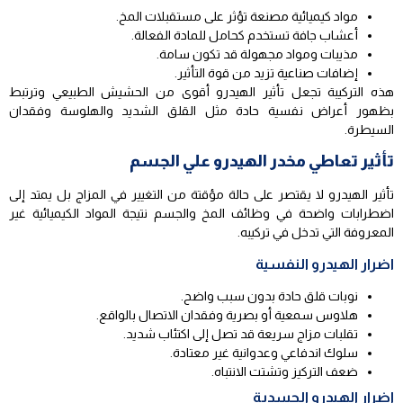
مواد كيميائية مصنعة تؤثر على مستقبلات المخ.
أعشاب جافة تستخدم كحامل للمادة الفعالة.
مذيبات ومواد مجهولة قد تكون سامة.
إضافات صناعية تزيد من قوة التأثير.
هذه التركيبة تجعل تأثير الهيدرو أقوى من الحشيش الطبيعي وترتبط
بظهور أعراض نفسية حادة مثل القلق الشديد والهلوسة وفقدان
السيطرة.
تأثير تعاطي مخدر الهيدرو علي الجسم
تأثير الهيدرو لا يقتصر على حالة مؤقتة من التغيير في المزاج بل يمتد إلى
اضطرابات واضحة في وظائف المخ والجسم نتيجة المواد الكيميائية غير
المعروفة التي تدخل في تركيبه.
اضرار الهيدرو النفسية
نوبات قلق حادة بدون سبب واضح.
هلاوس سمعية أو بصرية وفقدان الاتصال بالواقع.
تقلبات مزاج سريعة قد تصل إلى اكتئاب شديد.
سلوك اندفاعي وعدوانية غير معتادة.
ضعف التركيز وتشتت الانتباه.
اضرار الهيدرو الجسدية