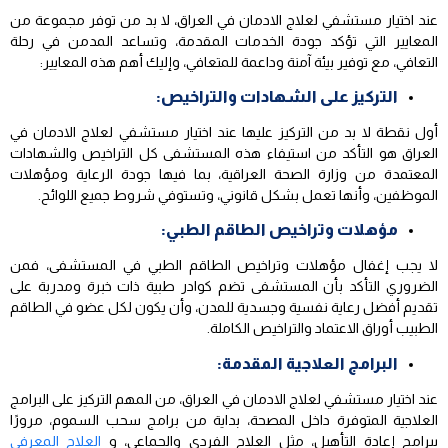
عند اختيار مستشفي لعلاج الادمان في العراق، لا بد من توفر مجموعة من
المعايير التي تؤكد جودة الخدمات المقدمة، وتساعد المدمن في رحلة
التعافي، مع توفير بيئة آمنة وداعمة للمتعافي، وإليك أهم هذه المعايير:
التركيز على الشهادات والتراخيص:
أول نقطة لا بد من التركيز عليها عند اختيار مستشفي لعلاج الادمان في
العراق هو التأكد من استيفاء هذه المستشفى كل التراخيص والشهادات
المعتمدة من وزارة الصحة العراقية، بما فيها جودة الرعاية ومؤهلات
الموظفين، وأنها تعمل بشكل قانوني، وتستوفي شروط جميع اللوائح.
مؤهلات وتراخيص الطاقم الطبي:
لا يجب إغفال مؤهلات وتراخيص الطاقم الطبي في المستشفى، فمن
الضروري التأكد بأن المستشفى تضم كوادر طبية ذات خبرة ومدربة على
تقديم أفضل رعاية نفسية وجسدية للمدن، وأن يكون لكل عضو في الطاقم
الطبيب أوراق الاعتماد والتراخيص الكاملة.
البرامج العلاجية المقدمة:
عند اختيار مستشفي لعلاج الادمان في العراق، من المهم التركيز على البرامج
العلاجية المتوفرة داخل المصحة، بداية من برامج سحب السموم، مرورًا
ببرامج إعادة التأهيل، مثل العلاج الفردي والجماعي، و
العلاج المعرفي