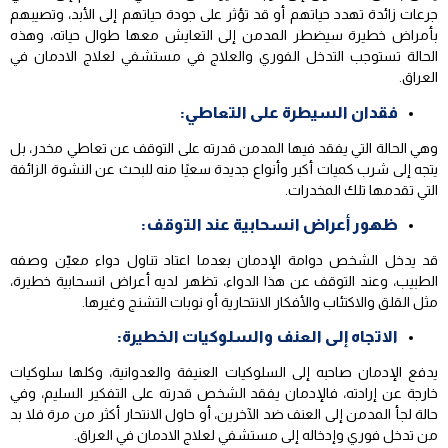
جرعات زائدة تهدد حياتهم أو قد تؤثر على جودة حياتهم إلى الأبد، وتصيبهم
بأمراض خطيرة سيضطر المدمن إلى التعايش معها طوال حياته، وهذه
الحالة تستوجب التدخل الفوري والعلاج في مستشفي لعلاج الادمان في
العراق.
فقدان السيطرة على التعاطي:
وهي الحالة التي يفقد فيها المدمن قدرته على التوقف عن تعاطي مخدر، بل
يتجه إلى شرب كميات أكبر وأنواع جديدة سعيًا منه للبحث عن النشوة الزائفة
التي تقدمها تلك المخدرات.
ظهور أعراض انسحابية عند التوقف:
قد يدخل الشخص دوامة الإدمان بعدما اعتاد تناول دواء معيّن وصفه
الطبيب، وعند التوقف عن هذا الدواء، تظهر لديه أعراض انسحابية خطيرة،
مثل القلق والاكتئاب والأفكار الانتحارية أو نوبات التشنج وغيرها.
الاتجاه إلى العنف والسلوكيات الخطيرة:
يدفع الإدمان صاحبه إلى السلوكيات العنيفة والعدوانية، وكلها سلوكيات
خارجة عن إرادته، فالإدمان يفقد الشخص قدرته على التفكير السليم، وفي
حالة لجأ المدمن إلى العنف ضد الآخرين، أو حاول الانتحار أكثر من مرة فلا بد
من تدخل فوري وإدخاله إلى مستشفي لعلاج الادمان في العراق.