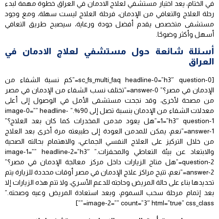
في الختام، يعد اختيار مستشفي لعلاج الادمان في العراق خطوة مهمة لبدء
رحلة العلاج والتعافي من الإدمان، فرحلة العلاج ليست سهلة، ومع وجود
مستشفى متخصص يقدم أفضل جودة ورعاية، سيصبح طريق التعافي
أسهل وأكثر وضوحًا.
أسئلة شائعة حول مستشفي لعلاج الادمان في
العراق
[sc_fs_multi_faq headline-0=”h3″ question-0=”كم نسبة الشفاء من
الإدمان في مصر؟” answer-0=”تختلف نسب الشفاء من الإدمان في مصر
من مصحة لأخرى، وقد نجحت مستشفى الأمل في الوصول إلى أعلى
معدلات الشفاء من الإدمان بنسبة تصل إلى 90%.” image-0=”” headline-
1=”h3″ question-1=”هل يعود مدمن المخدرات كما كان بعد العلاج؟”
answer-1=”نعم، يمكن للمدمن العودة إلى طبيعته مرة أخرى بعد العلاج
من خلال التركيز على العلاج النفسي الجماعي، والاهتمام بحالته الصحية
والابتعاد عن بيئة التعاطي والمحفزات.” image-1=”” headline-2=”h3″
question-2=”هل متاح الزيارات داخل مركز معالجة الإدمان في مصر؟”
answer-2=”نعم، تتيح مراكز علاج الإدمان في مصر أوقات محددة للزيارة يتم
تحديدها بناء على حالة المريض وحاجته للدعم الأسري، ولا تتم هذه الزيارات إلا
بعد إتمام مرحلة سحب السموم، وبعد استعادة المريض وعيه وصحته.”
image-2=”” count=”3″ html=”true” css_class=””]