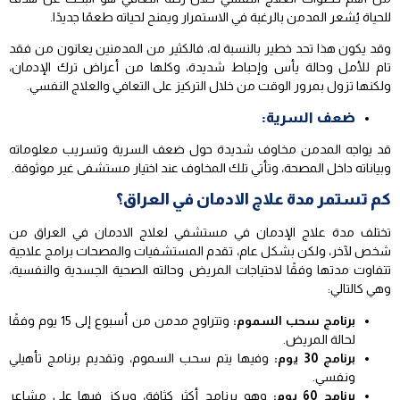
للحياة يُشعر المدمن بالرغبة في الاستمرار ويمنح لحياته طعمًا جديدًا.
وقد يكون هذا تحد خطير بالنسبة له، فالكثير من المدمنين يعانون من فقد
تام للأمل وحالة يأس وإحباط شديدة، وكلها من أعراض ترك الإدمان،
ولكنها تزول بمرور الوقت من خلال التركيز على التعافي والعلاج النفسي.
ضعف السرية:
قد يواجه المدمن مخاوف شديدة حول ضعف السرية وتسريب معلوماته
وبياناته داخل المصحة، وتأتي تلك المخاوف عند اختيار مستشفى غير موثوقة.
كم تستمر مدة علاج الادمان في العراق؟
تختلف مدة علاج الإدمان في مستشفي لعلاج الادمان في العراق من
شخص لآخر، ولكن بشكل عام، تقدم المستشفيات والمصحات برامج علاجية
تتفاوت مدتها وفقًا لاحتياجات المريض وحالته الصحية الجسدية والنفسية،
وهي كالتالي:
برنامج سحب السموم:
وتتراوح مدمن من أسبوع إلى 15 يوم وفقًا
لحالة المريض.
برنامج 30 يوم:
وفيها يتم سحب السموم، وتقديم برنامج تأهيلي
ونفسي.
برنامج 60 يوم:
وهو برنامج أكثر كثافة، ويركز فيها على مشاعر