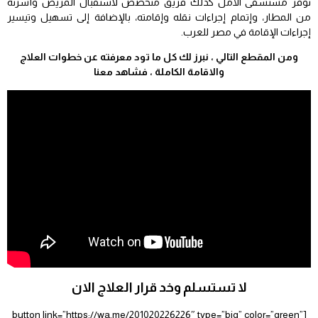
توفر مستشفى الأمل كذلك فريق متخصص لاستقبال المريض وأسرته
من المطار، وإتمام إجراءات نقله وإقامته، بالإضافة إلى تسهيل وتيسير
إجراءات الإقامة في مصر للعرب.
ومن المقطع التالي ، نبرز لك كل ما تود معرفته عن خطوات العلاج
والاقامة الكاملة ، فشاهد معنا
لا تستسلم وخد قرار العلاج الان
[button link=”https://wa.me/201020226226″ type=”big” color=”green”