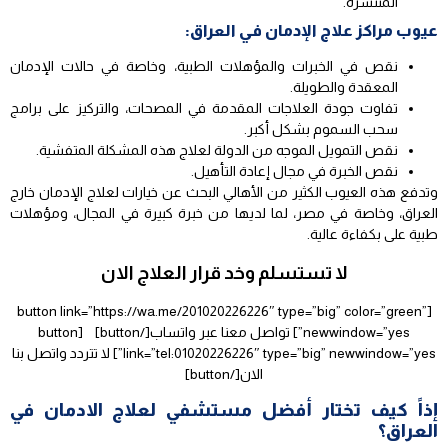
المنتشرة.
عيوب مراكز علاج الإدمان في العراق:
نقص في الخبرات والمؤهلات الطبية، وخاصة في حالات الإدمان
المعقدة والطويلة.
تفاوت جودة العلاجات المقدمة في المصحات، والتركيز على برامج
سحب السموم بشكل أكبر.
نقص التمويل الموجه من الدولة لعلاج هذه المشكلة المتفشية.
نقص الخبرة في مجال إعادة التأهيل.
وتدفع هذه العيوب الكثير من الأهالي البحث عن خيارات لعلاج الإدمان خارج
العراق، وخاصة في مصر، لما لديها من خبرة كبيرة في المجال، ومؤهلات
طبية على بكفاءة عالية.
لا تستسلم وخد قرار العلاج الان
[button link=”https://wa.me/201020226226″ type=”big” color=”green”
newwindow=”yes”] تواصل معنا عبر واتساب[/button] [button
link=”tel:01020226226″ type=”big” newwindow=”yes”] لا تتردد واتصل بنا
الان[/button]
إذاً كيف تختار أفضل مستشفي لعلاج الادمان في
العراق؟