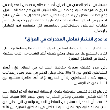
مستشفي لعلاج الادمان في العراق، أصبحت ظاهرة تعاطي المخدرات في
العراق ظاهرة متفشية، وخاصة بين فئة الشباب الذين هم عماد المستقبل،
ومع هذا الاستفحال في الاتجار والتعاطي، تظهر الحاجة إلى مستشفي لعلاج
الادمان في العراق لمعالجة حالات الإدمان المختلفة، تكون قادرة على فهم
احتياجات المدمنين وسلوكياتهم ودوافعهم التي دفعتهم نحو التعاطي
والإدمان.
ما مدى انتشار تعاطي المخدرات في العراق؟
يعد الاتجار بالمخدرات وتعاطيها في العراق تحديًا حقيقيًا ومتناميًا يؤثر على
الفرد والمجتمع على حد سواء، ويقع ضحيته آلاف الشباب من فئات مختلفة،
وخاصة في المناطق الفقيرة.
وفي بيان كشفته مديرية مكافحة المخدرات في العراق، فإن أعمار
المتعاطين تتراوح بين 15 و30 عامًا، وعلى الرغم من عدم وجود إحصائيات
رسمية لأعداد المتعاطين، إلا أن المديرية تؤكد أنها ظاهرة منتشرة بين
الشباب من كلا الجنسين.
في عام 2022، كشفت مفوضية حقوق الإنسانية العراقية أنه تم اعتقال نحو
14 ألف شخص متعاطي ومتاجر للمخدرات، ومن بينهم 500 سيدة، فيما
كشفت بأن المخدرات تنتشر في المناطق الفقيرة والمدن التي تعاني من
نسب بطالة عالية، حيث تصل نسبة التعاطي في المناطق الفقيرة إلى 70%