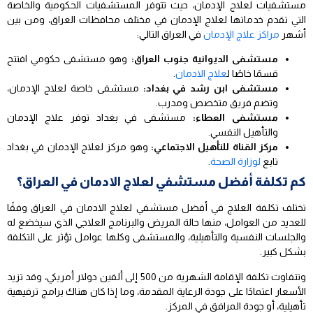
مستشفيات لعلاج الإدمان، حيث تتوفر المستشفيات الحكومية والخاصة
التي تقدم خدماتها لعلاج الإدمان في مختلف محافظات العراق، ومن بين
أشهر
مراكز علاج الإدمان
في العراق التالي:
مستشفى الديوانية جنوب العراق:
وهو مستشفى حكومي افتتح
قسمًا خاصًا ل
علاج الادمان
.
مستشفى ابن رشد في بغداد:
مستشفى خاصة لعلاج الإدمان،
وتضم فريق متخصص ومدرب.
مستشفى العطاء:
مستشفى في بغداد توفر علاج الإدمان
والتأهيل النفسي.
مركز القناة للتأهيل الاجتماعي:
وهو مركز لعلاج الإدمان في بغداد
تابع
لوزارة الصحة
.
كم تكلفة أفضل مستشفي لعلاج الادمان في العراق؟
تختلف تكلفة العلاج في أفضل مستشفي لعلاج الادمان في العراق وفقًا
للعديد من العوامل، منها حالة المريض والبرنامج العلاجي الذي سيخضع له
والجلسات النفسية والتأهيلية، والمستشفى وكلها عوامل تؤثر على التكلفة
بشكل كبير.
وتتفاوت تكلفة الإقامة الشهرية من 500 إلى ألفين دولار أمريكي، وقد تزيد
الأسعار اعتمادًا على جودة الرعاية المقدمة، وما إذا كان هناك برامج ترفيهية
تأهيلية، أو جودة المرافق في المركز.