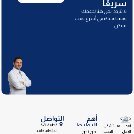
سريعًا
لا تتردد، نحن هنا لدعمك
ومساعدتك في أسرع وقت
ممكن.
أهم
التواصل
الروابط
قطعة ٨٠٩١ -
تعد مستشفى
المقطم، خلف
الامل للطب
من نحن