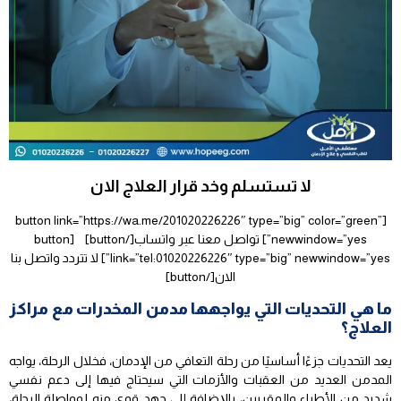
لا تستسلم وخد قرار العلاج الان
[button link=”https://wa.me/201020226226″ type=”big” color=”green”
newwindow=”yes”] تواصل معنا عبر واتساب[/button] [button
link=”tel:01020226226″ type=”big” newwindow=”yes”] لا تتردد واتصل بنا
الان[/button]
ما هي التحديات التي يواجهها مدمن المخدرات مع مراكز
العلاج؟
يعد التحديات جزءًا أساسيًا من رحلة التعافي من الإدمان، فخلال الرحلة، يواجه
المدمن العديد من العقبات والأزمات التي سيحتاج فيها إلى دعم نفسي
شديد من الأطباء والمقربين، بالإضافة إلى جهد قوي منه لمواصلة الرحلة،