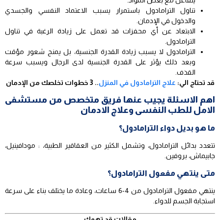
تناول الترامادول باستمرار يسبب الاعتماد النفسي والجسدي
والدخول في الإدمان.
الابتعاد عن أي محفزات قد تعمل على زيادة الرغبة في تناول
الترامادول.
الترامادول لا يسبب زيادة القدرة الجنسية، بل يمنح شعور مؤقت
وبعد ذلك يؤثر على القدرة الجنسية لدى الرجال ويسبب سرعة
القذف.
قد تحتاج الي:
علاج الترامادول في المنزل
.. 3 خطوات تخلصك من الإدمان
اهم الاسئلة يجيب عنها فريق متخصص من مستشفى
الامل للطب النفسى وعلاج الادمان
ما هو بديل دواء الترامادول؟
تتعدد بدائل الترامادول، وتشمل الكثير من العقاقير الطبية، : مودافينيل،
جابيماش، بروفين.
متى ينتهي مفعول الترامادول؟
ينتهي مفعول الترامادول من 4-6 ساعات، وعادة ما يختلف بناء على سرعة
استجابة الجسم للدواء.
مقالات قد تهمك