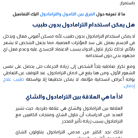
باستمرار.
ما لا تعرفه حول
الفرق بين التامول والترامادول
اليك التفاصيل
هل يمكن استخدام الترامادول بدون طبيب
لا يمكن استخدام الترامادول بدون طبيب، لأنه مسكن أفيوني فعال، ويدخل
في الجسم يعمل على سد المؤثرات العصبية، مما يجعل الشخص لا يشعر
بالألم، لذلك تكرار تناول الدواء يسبب الاعتماد الجسدي عليه وعدم فعل اي
مجهود بدني دون استخدامه
ومع تكرار تعاطيه يلجأ الشخص إلى زيادة الجرعات حتى يحصل على نفس
الشعور الأول، ومن هنا يقع في ادمان الترامادول، عند التوقف عن التعاطي
يواجه أعراض انسحابية مؤلمة، لا يمكن تخطيها إلا بواسطة
طبيب علاج
إدمان
.
اذاً ما هي العلاقة بين الترامادول والشاي
العلاقة بين الترامادول والشاي هي علاقة طردية، حيث تشير
العديد من الدراسات أن تناول الشاي ومنتجات الكافيين مع
الترامادول يسبب زيادة تأثير المخدر
لذلك نجد الكثير من مدمني الترامادول يتناولون الشاي