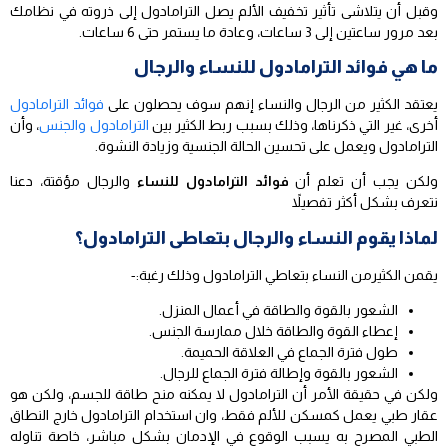
وقبل أن يتلاشى تأثير تخفيف الألم يصل الترامادول إلى ذروته في نظامك
بعد مرور ساعتين إلى 3 ساعات، وعادة ما يستمر حتى 6 ساعات.
ما هي فوائد الترامادول للنساء والرجال
يعتقد الكثير من الرجال والنساء إنهم سوف يحصلون على
فوائد الترامادول
أخرى، غير التي ذكرناها، وذلك بسبب ربط الكثير بين
الترامادول والجنس
، وأن
الترامادول ويعمل على تحسين الحالة الجنسية وزيادة النشوة.
ولكن يجب أن تعلم أن
فوائد الترامادول للنساء
والرجال مؤقتة، دعنا
نتعرف بشكل أكثر تفصيلاً
لماذا يقوم النساء والرجال بتعاطى الترامادول؟
يقمن الكثيرمن النساء بتعاطي الترامادول وذلك رغبة:-
الشعور بالقوة والطاقة في أعمال المنزل.
إعطاء القوة والطاقة خلال ممارسة الجنس.
طول فترة الجماع في العلاقة الحميمة.
الشعور بالقوة وإطالة فترة الجماع للرجال.
ولكن في حقيقة الأمر أن الترامادول لا يمكنه منح طاقة للجسم، ولكن هو
عقار طبي يعمل كمسكن للألم فقط، وان استخدام الترامادول خارج النطاق
الطبي المصرح به يسبب الوقوع في الإدمان بشكل مباشر، خاصة تناوله