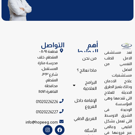
أهم
التواصل
الروابط
قطعة ٨٠٩١ -
تعد مستشفى
المقطم، خلف
الامل للطب
من نحن
مدرسة منارة
النفسى من
المستقبل،
افضل
ماذا نعالج ؟
شارع ٣٣،
مستشفيات
المقطم،
علاج الادمان
البرامج
محافظة
وذلك بتميز الطرق
العلاجية
القاهرة ١١٥٧١
الحديثة للعلاج
التى تقدمها وهى
الإقامة داخل
01020226226
المؤسسة
الفروع
الوحيدة فى
01020226227
الشرق الاوسط
الفريق الطبي
التى تعمل بشكل
info@hopeeg.com
اقليمى وعالمى
الأسئلة
عبر فروعها فى