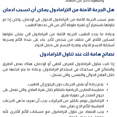
والقهوة بأكثر من المعتاد.
هل الجرعة الآمنة من الترامادول يمكن أن تسبب ادمان
نعم، تسبب الجرعة الآمنة من الترامادول الدخول في الإدمان، ولكن إذا تم
تناولها باستمرار أي لفترة طويلة أكثر من التي حددها الطبيب.
وعادة ما يحدد الطبيب الجرعة الآمنة من الترامادول التي يمكن تناولها
لتسكين الآلام، التي تختلف من شخص لأخر، بناء على شدة الألم وسرعة
استجابة الجسم للدواء، وقدرة الجسم على تحمل الدواء.
نصائح هامة لك عند تناول الترامادول
إذا كنت تتناول الترامادول للغرض الطبي أو الإدمان، هناك بعض الطرق
والنصائح التي تساعدك في استخدام الترامادول، وعادة ما يتم اتباعها من
خلال العلاج الدوائي والنفسي، والتي تشمل:-
عدم زيادة أو نقص الجرعات دون الرجوع إلى الطبيب.
ممارسة التمارين الرياضية بانتظام خلال فترة العلاج، والتي تعمل على
خروج المخدر في صورة تعرق.
الترامادول يتوفر بالكثير من التركيزات، يجب أن تعرف ما هي الجرعات
المناسبة للألم الذي تعاني منه.
يجب الابتعاد عن تناول الترامادول مع مسكنات الألم الأخرى، لأنه
يتفاعل مع بعض المواد.