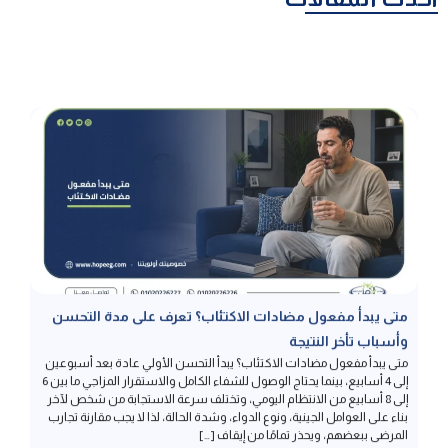
متى يبدأ مفعول مضادات الاكتئاب؟ تعرف على مدة التحسن
وأسباب تأخر النتيجة
متى يبدأ مفعول مضادات الاكتئاب؟ يبدأ التحسن الأولي عادة بعد أسبوعين
إلى 4 أسابيع، بينما يحتاج الوصول للشفاء الكامل والاستقرار المزاجي ما بين 6
إلى 8 أسابيع من الانتظام اليومي، وتختلف سرعة الاستجابة من شخص لآخر
بناء على العوامل الجينية، ونوع الدواء، وشدة الحالة، لذا لا يجب مقارنة تجارب
المرضى ببعضهم، ويحذر تمامًا من إيقاف […]
إقرأ المزيد