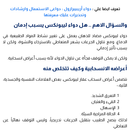
تعرف ايضا علي :
دواء أريبيبرازول : دواعى الاستعمال وارشادات
وتحذيرات عليك معرفتها
والسؤال الاهم .. هل دواء ليبونكس يسبب إدمان
دواء ليبونكس مضاد للذهان يعمل على تغيير نشاط المواد الطبيعية في
الدماغ، ومع تناول الجرعات يشعر المتعاطي بالاسترخاء والنشوة، ولكن لا
يسبب تأثير إدماني.
ولكن لا يمكن التوقف فجأة عن تناول الدواء، لأنه يسبب أعراض انسحابية.
أعراضه الانسحابية وكيف تتخلص منه
تتضمن أعراض انسحاب عقار ليبونكس، بعض العلامات النفسية والجسدية،
الآتية:-
التعرق الشديد.
القيء والغثيان.
الإسهال.
الحالة المزاجية السيئة.
لذلك ينصح الطبيب بتقليل الجرعات تدريجياً، وليس التوقف نهائياً عن
التعاطي.