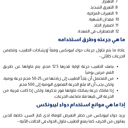
الاهتزاز.
التعرق الشديد.
التغيرات المزاجية.
فقدان الشهية.
اصفرار الجلد.
الاضطراب في المعدة.
ما هي جرعته وطرق استخدامه
عادة ما يتم تناول جرعات دواء ليبونكس وفقاً لإرشادات الطبيب، وتتضمن
الجرعات كالآتي:-
يصف الطبيب جرعة اولية قدرها 12.5 مجم، يتم تناولها عن طريق
الفم، مرتين يومياَ.
من المحتمل أن يلجأ الطبيب إلى زيادتها من 25-50 مجم جرعة يومية،
ولكن يجب أن الا تبلغ الجرعة القصوى اليومية إلى 500 مجم.
إذا فاتتك جرعة يمكنك تناولها فور تذكرها، ولكن إذا كانت قريبة من
الجرعة التي تليها فلا تضاعف الجرعات.
إذا ما هي موانع استخدام دواء ليبونكس
يزيد دواء ليبونكس من خطر التعرض للوفاة لدى كبار السن، خاصة للذين
يعانون من الخرف، كما يمنع الطبيب تناول الدواء في الحالات الآتية:-