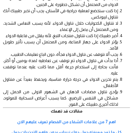
الدواء من المحتمل أن تشكل خطورة على الجنين.
إذا كنت ستخضع لعملية جراحية في الأسنان، يجب أن تخبر طبيبك أنك
تتناول ليبونكس.
لا تتناول الكحوليات خلال تناول الدواء، لأنه يسبب النعاس الشديد،
ومن المحتمل أن يصل إلى الإغماء.
أخبر طبيبك إذا كنت تتناول منتجات التبغ، لأنه يقلل من فاعلية الدواء.
يؤثر الدواء على جهاز المناعة، ومن المحتمل أن يسبب تأثير طويل
الأمد.
يجب ألا تتوقف عن تناول الدواء فجأة، دون اتباع تعليمات الطبيب.
أذا بدأت في تناول الدواء ثم توقف عن تعاطيه لمدة يومين أو أكثر،
فأنت بحاجة إلى استخدام جرعة أقل مما كانت عليه عندما توقفت
عليه.
يتم تخزين الدواء في درجة حرارة مناسبة، ويحفظ بعيداً عن متناول
الأطفال.
يؤدي تناول مضادات الذهان في الشهور الاولى من الحمل إلى
مشاكل في التنفس للرضيع، كما يسبب أعراض انسحابية للمولود،
لذلك أخبري طبيبك على الفور.
مقالات قد تهمك
اهم 7 من علامات الشفاء من الفصام تعرف عليهم الان
كل ما تود معرفته حول دواء زيبراسيدون واهم التحذيرات حول