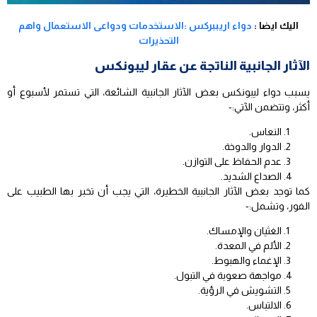
اليك ايضا :
دواء اريببركس :الاستخدمات ودواعى الاستعمال واهم
التحذيرات
الآثار الجانبية الناتجة عن عقار ليبونكس
يسبب دواء ليبونكس بعض الآثار الجانبية الشائعة، التي تستمر لأسبوع أو
أكثر، وتتضمن الآتي:-
النعاس.
الدوار والدوخة.
عدم الحفاظ على التوازن.
الصداع الشديد.
كما توجد بعض الآثار الجانبية الخطيرة، التي يجب أن تخبر بها الطبيب على
الفور، وتشمل:-
الغثيان والإمساك.
الألم في المعدة.
الإغماء والهبوط.
مواجهة صعوبة في التبول.
التشويش في الرؤية.
الالتباس.