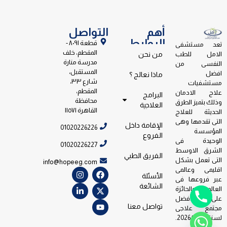
أهم
التواصل
الروابط
قطعة ٨٠٩١ -
تعد مستشفى
المقطم، خلف
الامل للطب
من نحن
مدرسة منارة
النفسى من
المستقبل،
افضل
ماذا نعالج ؟
شارع ٣٣،
مستشفيات
المقطم،
علاج الادمان
البرامج
محافظة
وذلك بتميز الطرق
العلاجية
القاهرة ١١٥٧١
الحديثة للعلاج
التى تقدمها وهى
الإقامة داخل
01020226226
المؤسسة
الفروع
الوحيدة فى
01020226227
الشرق الاوسط
الفريق الطبي
التى تعمل بشكل
info@hopeeg.com
اقليمى وعالمى
الأسئلة
عبر فروعها فى
الشائعة
العالم والحائزة
على جائزة افضل
تواصل معنا
مجتمع علاجى
لسنة 2026/2023.