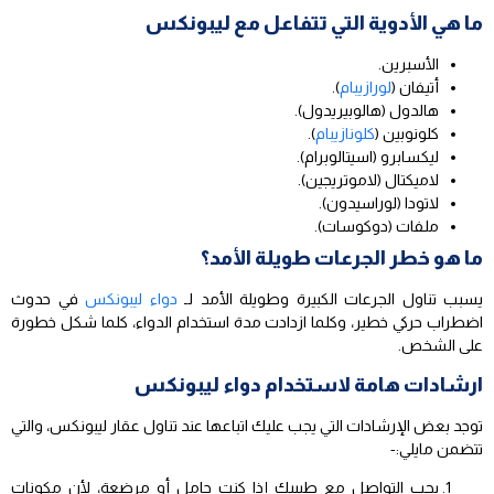
ما هي الأدوية التي تتفاعل مع ليبونكس
الأسبرين.
أتيفان (
لورازيبام
).
هالدول (هالوبيريدول).
كلونوبين (
كلونازيبام
).
ليكسابرو (اسيتالوبرام).
لاميكتال (لاموتريجين).
لاتودا (لوراسيدون).
ملفات (دوكوسات).
ما هو خطر الجرعات طويلة الأمد؟
يسبب تناول الجرعات الكبيرة وطويلة الأمد لـ
دواء ليبونكس
في حدوث
اضطراب حركي خطير، وكلما ازدادت مدة استخدام الدواء، كلما شكل خطورة
على الشخص.
ارشادات هامة لاستخدام دواء ليبونكس
توجد بعض الإرشادات التي يجب عليك اتباعها عند تناول عقار ليبونكس، والتي
تتضمن مايلي:-
يجب التواصل مع طبيبك إذا كنت حامل أو مرضعة، لأن مكونات