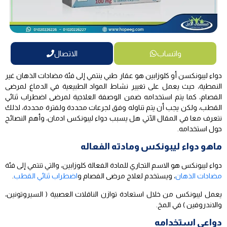
واتساب
الاتصال
دواء ليبونكسن أو كلوزابين هو عقار طبي ينتمي إلى فئة مضادات الذهان غير
النمطية، حيث يعمل على تغيير نشاط المواد الطبيعية في الدماغ لمرضى
الفصام، كما يتم استخدامه ضمن الوصفة العلاجية لمرضى اضطراب ثنائي
القطب، ولكن يجب أن يتم تناوله وفق لجرعات محددة ولفترة محددة، لذلك
نتعرف معا في المقال الآتي هل يسبب دواء ليبونكس ادمان، وأهم النصائح
حول استخدامه.
ماهو دواء ليبونكس ومادته الفعاله
دواء ليبونكس هو الاسم التجاري للمادة الفعالة كلوزابين، والتي تنتمي إلى فئة
مضادات الذهان
، ويستخدم لعلاج مرضى الفصام و
اضطراب ثنائي القطب
.
يعمل ليبونكس من خلال استعادة توازن الناقلات العصبية ( السيروتونين،
والاندروفين ) في المخ.
دواعي استخدامه