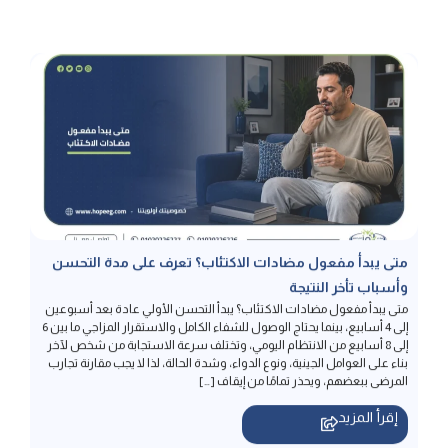
متى يبدأ مفعول مضادات الاكتئاب؟ تعرف على مدة التحسن
وأسباب تأخر النتيجة
متى يبدأ مفعول مضادات الاكتئاب؟ يبدأ التحسن الأولي عادة بعد أسبوعين
إلى 4 أسابيع، بينما يحتاج الوصول للشفاء الكامل والاستقرار المزاجي ما بين 6
إلى 8 أسابيع من الانتظام اليومي، وتختلف سرعة الاستجابة من شخص لآخر
بناء على العوامل الجينية، ونوع الدواء، وشدة الحالة، لذا لا يجب مقارنة تجارب
المرضى ببعضهم، ويحذر تمامًا من إيقاف […]
إقرأ المزيد