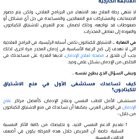
المتابعة الخارجية
لا تنتهي رحلة العلاج بعد الانتهاء من البرنامج العلاجي، ولكن يتم حضور
الاجتماعات والمشاركات مع المعالجين، والمساعدة في حل أي مشاكل أو
ضغوطات قد تواجهه، وذلك لضمان عدم التعرض للاشتياق للكبتاجون،
والعودة إلى تعاطي المخدرات.
في النهاية …
الاشتياق للكبتاجون تكمن أسبابه الرئيسية، في البرامج العلاجية
التي لا تهدف إلى كبح الرغبة الأساسية في إدمان المخدر مرة اخرى، لذلك
يجب أن تلتحق بـ
مصحة لعلاج الإدمان
، لديها القدرة على مساعدتك في
التخلص من الإدمان بشكل علمي وجيد.
ويبقى السؤال الذي يطرح نفسه ..
كيف تساعدك مستشفى الأول في منع الاشتياق
للكبتاجون؟
مستشفى الأمل للطب النفسي وعلاج الإدمان، كأفضل مراكز
علاج
الإدمان
في الوطن العربي، يمكنها أن تساعدك في منع الاشتياق للكبتاجون
من خلال:-
تقديم الدعم النفسي الجيد، و تخليصك من كافة الآثار النفسية
السلبية، خاصة أن المريض خلال هذه المرحلة يكون في أضعف
الحالات النفسية.