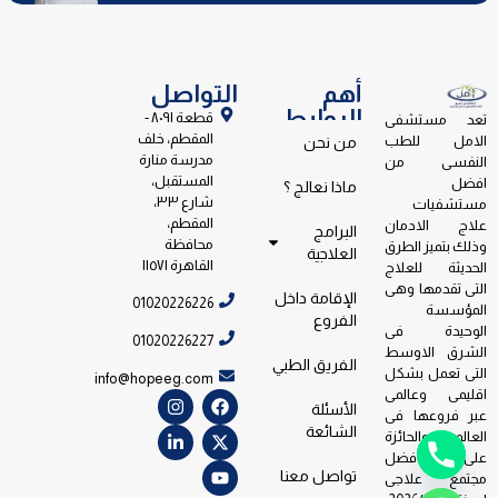
أهم
التواصل
الروابط
قطعة ٨٠٩١ -
تعد مستشفى
المقطم، خلف
الامل للطب
من نحن
مدرسة منارة
النفسى من
المستقبل،
افضل
ماذا نعالج ؟
شارع ٣٣،
مستشفيات
المقطم،
علاج الادمان
البرامج
محافظة
وذلك بتميز الطرق
العلاجية
القاهرة ١١٥٧١
الحديثة للعلاج
التى تقدمها وهى
الإقامة داخل
01020226226
المؤسسة
الفروع
الوحيدة فى
01020226227
الشرق الاوسط
الفريق الطبي
التى تعمل بشكل
info@hopeeg.com
اقليمى وعالمى
الأسئلة
عبر فروعها فى
الشائعة
العالم والحائزة
على جائزة افضل
تواصل معنا
مجتمع علاجى