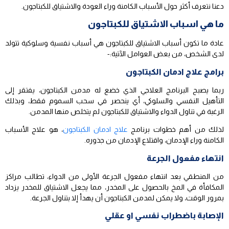
دعنا نتعرف أكثر حول الأسباب الكامنة وراء العودة والاشتياق للكبتاجون.
ما هي اسباب الاشتياق للكبتاجون
عادة ما تكون أسباب الاشتياق للكبتاجون هي أسباب نفسية وسلوكية تتولد
لدى الشخص، من بعض العوامل الآتية:-
برامج علاج ادمان الكبتاجون
ربما يصبح البرنامج العلاجي الذي خضع له مدمن الكبتاجون، يفتقر إلى
التأهيل النفسي والسلوكي، أي ينحصر في سحب السموم فقط، وبذلك
الرغبة في تناول الدواء والاشتياق للكبتاجون لم يتخلص منها المدمن.
لذلك من أهم خطوات برنامج
علاج ادمان الكبتاجون
، هو علاج الأسباب
الكامنة وراء الإدمان، واقتلاع الإدمان من جذوره.
انتهاء مفعول الجرعة
من المنطقي بعد انتهاء مفعول الجرعة الأولى من الدواء، تطالب مراكز
المكافأة في المخ بالحصول على المخدر، مما يجعل الاشتياق للمخدر يزداد
بمرور الوقت، ولا يمكن لمدمن الكبتاجون أن يهدأ إلا بتناول الجرعة.
الإصابة باضطراب نفسي او عقلي