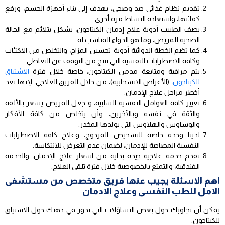
تقديم نظام غذائي جيد وصحي، يهدف إلى بناء أجهزة الجسم، ورفع
كفائتها، واستعادة النشاط مرة أخرى.
يصف الطبيب أدوية علاج إدمان الكبتاجون، بشكل يتلائم مع الحالة
الصحية للمريض، وما هو الدواء المناسب له.
كما تضم الخطة الدوائية أدوية تحسين المزاج، والتخلص من الاكتئاب
وكافة الاضطرابات النفسية التي تنتج من التوقف عن التعاطي.
يتم مراقبة ومتابعة مدمن الكبتاجون، خاصة خلال فترة
الاشتياق
للكبتاجون
، (الأعراض الانسحابية)، من خلال الفريق العلاجي، لإنها تعد
أخطر مراحل علاج الإدمان.
تغيير كافة العوامل النفسية السلبية، و جعل المريض يشعر بالألفة
والثقة في نفسه وبالآخرين، وأن يتخلص من كافة الأفكار
والوساوس والهلاوس التي يولدها المخدر.
لدينا وحدة خاصة للتشخيص المزدوج، وعلاج كافة الاضطرابات
النفسية المصاحبة للإدمان، لضمان عدم التعرض للانتكاسة.
نقدم خدمة علاجية جيدة بداية من اسعار علاج الإدمان، والخدمة
الفندقية، والتمتع بالخصوصية خلال فترة تلقي العلاج.
اهم الاسئلة يجيب عنها فريق متخصص من مستشفى
الامل للطب النفسى وعلاج الادمان
يمكن أن نجاوبك حول بعض التساؤلات التي تدور في ذهنك حول الاشتياق
للكبتاجون: