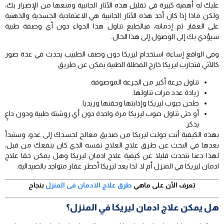
عليك له أهمية كبيرة في تقليل هذه الآثار الجانبية ومنعها من الإضرار بك،
ولكن ماذا إذا كان أحد هذه الآثار الجانبية هي الاعتمادية الجسدية والذهنية
على العقار ثم إدمانه، فبالطبع تناول هذا الدواء دون أي وصفة طبية
سيؤدي بك إلى الوصول إلى هذا الحال.
وفي الواقع إساءة استخدام ليريكا دون وصف الطبيب يحدث في عدة صور
كالآتي فتجارب ليريكا خارج المظلة الطبية يمكن عن طريق
تناول جرعة أكبر من الجرعة الموصوفة.
زيادة عدد مرات تناولها.
طحن حبوب ليريكا وإذابتها وحقنها وريديا.
أو حتى تناول حبوب ليريكا مرة واحدة دون أي روشتة طبية ودون داعٍ
يذكر.
بهذه الكيفية أنت حولت ليربكا من صديق معالج لجسدك إلى عدو، وستبدأ
بعدها في البحث عن طرق علاج العلاج نفسه الذي كان ينفعك من قبل،
لهذا دعنا نتحدث قليلا عن كيفية علاج ادمان ليريكا وهل يمكن حقا علاج
ادمان ليريكا في المنزل أم لا. لذا يعد ليريكا أخطر عقار متواجد بالصيدالية.
تعرف الأن على ماهي
طرق علاج الادمان فى المنزل
بنجاح
هل يمكن علاج ادمان ليريكا في المنزل؟