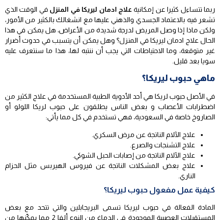
ربما تتساءل كثيرا عن إمكانية
علاج ادمان ليريكا في المنزل
في الوقت الذي
تشعر فيه بالاعتماد الجسدي والذهني عليها مع انشغالك بالكثير من الأمور،
ولكن ماذا إذا وصل المريض لدرجة شديدة من الأعراض، هل يمكن في هذا
الحال علاج ادمان ليريكا في المنزل؟ وهل يمكن أن يتسبب في حدوث أضرار
غير متوقعة، وما الاحتياطات التي يجب أن ننتبه لها، هذا ما سنتعرف عليه
سويا بعد قليل.
ماهي حبوب ليريكا؟
في الأصل حبوب لريكا هي أحد الأدوية الطبية المستخدمة في علاج الكثير من
اضطرابات الأعصاب و بعض الناس يطلقون على حبوب لريكا اللولو أو
الصاروخ خاصة في السعودية، فهي تستخدم في كل مما يأتي:
علاج الآلام الناتجة عن مرض السكري.
علاج التشنجات والصرع.
علاج الآلام الناتجة من إصابات الحبل الشوكي.
علاج بعض المشكلات الناتجة عن فيروس الهيربس مثل الحزام
الناري.
كيفية عمل مفعول حبوب ليريكا؟
المادة الفعالة في حبوب ليريكا تسمى البريجابلين والتي تتحد مع بعض
المستقبلات العصبية الموجودة في الدماغ من النوع ألفا 2 مما يمكّنها من