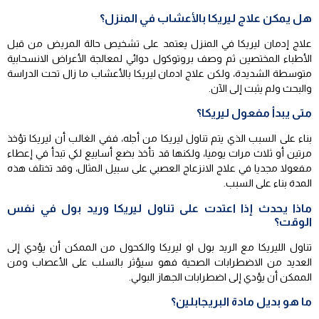
هل يمكن علاج ليريكا بالأعشاب في المنزل؟
علاج إدمان ليريكا في المنزل يعتمد على تشخيص حالة المريض من قبل
الأطباء المختصين ثم وصف بروتوكول دوائي لمعالجة الأعراض الانسحابية
متوسطة الشديدة، ولكن علاج ادمان ليريكا بالأعشاب ما زال تحت الدراسة
والبحث ولم يثبت إلى الآن.
متى يبدأ مفعول ليريكا؟
بناء على السبب الذي يتم تناول ليريكا من أجله، ففي الغالب أن ليريكا تؤخذ
مرتين أو ثلاث مرات يوميا، ولكنها قد تأخذ بضع أسابيع لكي تبدأ في إعطاء
مفعولا مجديا في علاج الانزعاج العصبي على سبيل المثال، وقد تختلف هذه
المدة بناء على السبب.
ماذا يحدث إذا اعتدت على تناول ليريكا وريد بول في نفس
الوقت؟
تناول الليريكا مع الريد بول او ليريكا والكحول من الممكن أن يؤدي إلى
العديد من الاضطرابات الصحية فهو سيؤثر بالسلب على الأعصاب ومن
الممكن أن يؤدي إلى اضطرابات الجهاز البولي.
ما هو بديل مادة البريجابلين؟