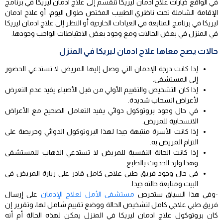
في الواقع خيارات علاج ادمان ليريكا تنقسم إلى علاج ادمان ليريكا في برنامج
الإقامة الشاملة تحت ناظري الطبيب المختص طوال اليوم، أو علاج ادمان
ليريكا في برنامج المتابعة في العيادات الخارجية أو النظر إلى علاج ادمان ليريكا
في المنزل في بعض الحالات ومع وجود بعض الاحتياطات الواجب وجودها.
حالات يصح معاها علاج ادمان ليريكا في المنزل
إذا كانت درجة الإدمان التي وصل إليها المريض لا تستدعي الحضور
إلى المستشفى.
إذا كان التشخيص والتقييم الأولي من قبل الأصباء يفيد عدم التعرض
لأعراض انسحاب شديدة.
في حال وجود بروتوكول دوائي يفيد التعامل الصحيح مع الأعراض
الانسحابية للمريض.
إذا كانت الأسرة منتبهة جيدا لهذا البروتوكول الدوائي وحريصة على
التزام المريض به.
إذا كانت الحالة النفسية للمريض لا تستدعي الذهاب للمستشفى
وهذا وارد الحدوث بالطبع.
في حال وجود فريق طبي علاجي كامل قادر على زيارة المريض في
البيت ومتابعة حالته جيدا.
-وفي هذا السياق ستحرص
مستشفى الأمل لعلاج الإدمان
على إرسال
فريق طبي علاجي كامل لتشخيص الحالة ووضع تقييم شامل لها، وتقرير إن
كان بروتوكول علاج ادمان ليريكا في المنزل يمكن لهذه الحالة أم أنه