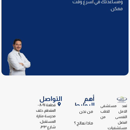
ومساعدتك في أسرع وقت
ممكن.
أهم
التواصل
الروابط
قطعة ٨٠٩١ -
تعد مستشفى
المقطم، خلف
الامل للطب
من نحن
مدرسة منارة
النفسى من
المستقبل،
افضل
ماذا نعالج ؟
شارع ٣٣،
مستشفيات