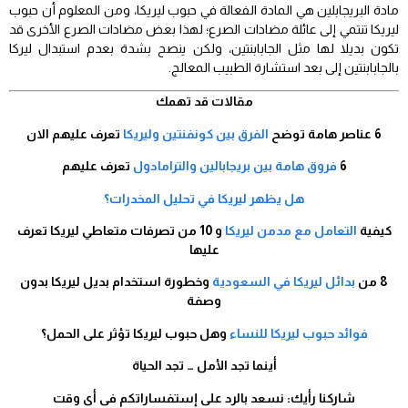
مادة البريجابلين هي المادة الفعالة في حبوب ليريكا، ومن المعلوم أن حبوب
ليريكا تنتمي إلى عائلة مضادات الصرع؛ لهذا بعض مضادات الصرع الأخرى قد
تكون بديلا لها مثل الجابابنتين، ولكن ينصح بشدة بعدم استبدال ليركا
بالجابابنتين إلى بعد استشارة الطبيب المعالج.
مقالات قد تهمك
6 عناصر هامة توضح
الفرق بين كونفنتين وليريكا
تعرف عليهم الان
6
فروق هامة بين بريجابالين والترامادول
تعرف عليهم
هل يظهر ليريكا في تحليل المخدرات؟
كيفية
التعامل مع مدمن ليريكا
و 10 من تصرفات متعاطي ليريكا تعرف
عليها
8 من
بدائل ليريكا في السعودية
وخطورة استخدام بديل ليريكا بدون
وصفة
فوائد حبوب ليريكا للنساء
وهل حبوب ليريكا تؤثر على الحمل؟
أينما تجد الأمل … تجد الحياة
شاركنا رأيك: نسعد بالرد على إستفساراتكم فى أى وقت