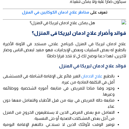
سيكون ضارا عليه ولا يمكن تنفيذه.
تعرف على
مخاطر علاج ادمان الكوكايين في المنزل
فوائد وأضرار علاج ادمان ليريكا فى المنزل؟
علاج ادمان ليريكا في المنزل كبرنامج علاجي مستجد في الآونة الأخيرة
بالطبع له بعض السلبيات وبعض الإيجابيات، فهو مفيد لبعض الناس وضار
لآخرين، لهذا دعنا نوضح لك كي لا تتخذ قرارا خاطئا
فوائد علاج ادمان ليريكا في المنزل
بالطبع
علاج الادمان
الغير قائم على الإقامة الشاملة في المستشفى
أقل في التكلفة المادية من غيره.
وجود وقتا متاحا للمريض في متابعة أموره الشخصية ووظائفه
وغيرها.
متابعة حالة المريض في بيته من قبل الأطباء والتعامل معها دون
عناء.
التعامل مع بعض المرضى الذين لا يستطيعون الخروج من المنزل
من أجل بعض المشكلات الصحية أو حتى النفسية.
توفير الوقت لأولئك الذين لا تستدعي حالتهم الإقامة اليومية