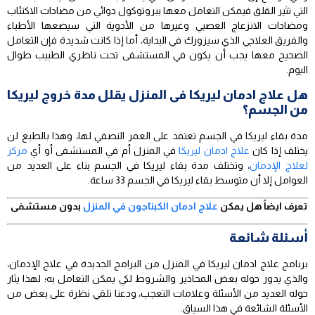
التي تثير القلق فيمكن التعامل معها ببروتوكول دوائي من مضادات الاكتئاب
ومضادات الانزعاج العصبي وغيرها من الأدوية التي سيضعها الأطباء
والفريق العلاجي الذي سيزورك في البداية، أما إذا كانت شديدة فإن التعامل
الصحيح معها يجب أن يكون في المستشفى تحت ناظري الطبيب طوال
اليوم.
هل علاج ادمان ليريكا فى المنزل يقلل مدة خروج ليريكا
من الجسم؟
مدة بقاء ليريكا في الجسم تعتمد على العمر النصفي لها، وهذا بالطبع لن
يختلف إذا كان
علاج ادمان ليريكا
في المنزل أم في المستشفى أو أي
مركز
لعلاج الإدمان
، وتختلف مدة بقاء ليريكا في الجسم بناء على العديد من
العوامل إلا أن متوسط بقاء ليريكا في الجسم 33 ساعة.
تعرف ايضاً هل يمكن
علاج ادمان الكبتاجون في المنزل
بدون مستشفى
أسئلة شائعة
برنامج علاج ادمان ليريكا في المنزل من البرامج الجديدة في علاج الإدمان،
والذي يدور حوله بعض المحاذير والشروط لكي يمكن التعامل به؛ لهذا يثار
حوله العديد من الأسئلة وعلامات التعجب، ودعنا نلقي نظرة على بعض من
الأسئلة الشائعة في هذا السياق.