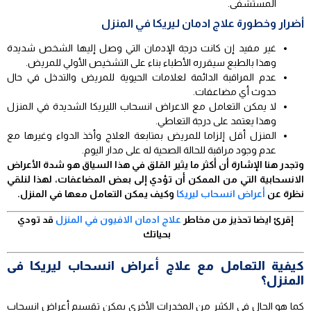
المستشفى.
أضرار وخطورة علاج ادمان ليريكا في المنزل
غير مفيد إن كانت درجة الإدمان التي وصل إليها الشخص شديدة
وهذا بالطبع سيقرره الأطباء بناء على التشخيص الأولي للمريض.
عدم المراقبة الدائمة لعلامات الحيوية للمريض والتدخل في حال
حدوث أي مضاعفات.
لا يمكن التعامل مع الاعراض انسحاب الليريكا الشديدة في المنزل
وهذا يعتمد على درجة التعاطي.
المنزل أقل إلزاما للمريض بمتابعة العلاج وأخذ الدواء وغيرها مع
عدم وجود مراقبة للحالة الصحية له على مدار اليوم.
وتجدر هنا الإشارة أن أكثر ما يثير القلق في هذا السياق هو شدة الأعراض
الانسحابية التي من الممكن أن تؤدي إلى بعض المضاعفات، لهذا لنلقي
نظرة عن
أعراض انسحاب ليريكا
وكيف يمكن التعامل معها في المنزل.
إقرئ ايضا تحذيز من مخاطر
علاج ادمان الافيون في المنزل
قد تودي
بحياتك
كيفية التعامل مع علاج أعراض انسحاب ليريكا فى
المنزل؟
كما هو الحال في الكثير من المخدرات الأخرى يمكن تقسيم أعراض انسحاب