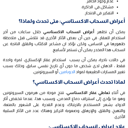
عدم وجود الحافز.
مشاكل في الذاكرة.
التفكير في الانتحار.
أعراض انسحاب الاكستاسي: متى تحدث ولماذا؟
يمكن أن تظهر
أعراض انسحاب الاكستاسي
خلال ساعات من آخر
استخدام للعقار، في حين أن بعض الآثار الأخرى قد تتلاشى قبل ملاحظة
ظهورها في الاساس، ولكن نؤكد ان مشاعر الاكتئاب والقلق الناتجة عن
انسحاب هذا المخدر يمكن أن تستمر لأسابيع.
في حالات نادرة، يمكن أن يسبب استخدام عقار الإكستازي، لمرة واحدة
فقط ، الذهان لدى شخص ما دون أي تاريخ نفسي سابق، وذلك بسبب
تغيير المسارات الطبيعية لمواد
الدوبامين
أو السيروتونين.
لماذا تحدث أعراض انسحاب الاكستاسي؟
في أثناء
تعاطي عقار الاكستاسي
، تنتج موجة من هرمون السيروتونين
وهو ما يؤدي إلى استنزاف دماغ المدمن، وبسبب هذا، عندما تنخفض آثار
الدواء، يشعر المستخدم بالارتباك، وعدم القدرة على الشعور بالمتعة،
والتهيج، والقلق، والإرهاق، وصعوبة التركيز وهناك عدد من الآثار السلبية
الأخرى.
علاج اعراض انسحاب الاكستاسي: