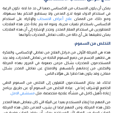
يمكن أن يكون الانسحاب من الاكستاسي صعبا الى حد ما، لانه تكون الرغبة
في استخدام الدواء قوية لدى المدمن ولا يستطيع التحكم بها بسهولة،
ومع ذلك، من الممكن
علاج أعراض الانسحاب
والإكراه على استخدام
الاكستاسي باستخدام تقنيات مجربة، وننوه انه يتم عادةً حجز هذه العلاجات
للمتطورين في استخدام العقار المخدر، وتجدر الإشارة إلى أن هذه العلاجات
يمكن تطبيقها على أي حالة من حالات تعاطي المخدرات بأنواعها
التخلص من السموم:
هذه هي المرحلة الأولى من مراحل العلاج من تعاطي الإكستاسي، والفكرة
هي تطهير الجسم من جميع السموم الناتجة من تعاطي المخدرات، وقد يجد
المستخدمون للمخدرات بشكل مزمن صعوبة في المرور بهذه المرحلة
والتخلص من إدمانهم بأنفسهم، والامتناع عن تعاطي المخدر بشكل
مفاجئ، وقد يكون هذا خطرا على هؤلاء الناس.
لذلك، قد يحتاج المستخدمون الثقيلون إلى التخلص من السموم الطبي
الخاضع للإشراف إما في عيادة التخلص من السموم أو عن طريق برنامج
إعادة تأهيل كامل في منشأة علاجية متخصصة، مثل
مستشفي الامل
.
من المهم جدا إبقاء المستخدم بعيدا عن البيئة التي كان يتعاطى فيها المخدر
خلال هذه المرحلة، ومن المهم ايضا ان يشرب المدمن خلال هذه المرحلة
كميات كبيرة من المياة لأن المستخدم يمكن أن يفقد كميات وفيرة من