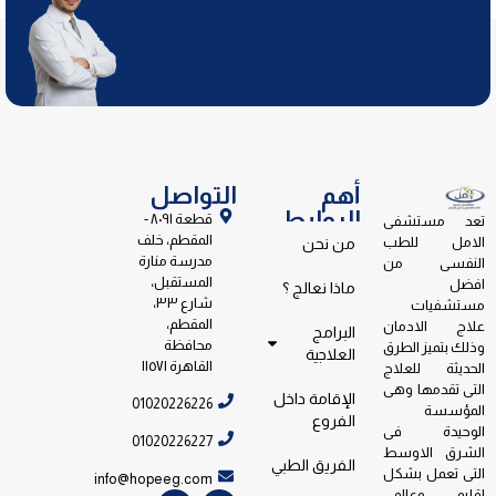
أهم
التواصل
الروابط
قطعة ٨٠٩١ -
تعد مستشفى
المقطم، خلف
الامل للطب
من نحن
مدرسة منارة
النفسى من
المستقبل،
افضل
ماذا نعالج ؟
شارع ٣٣،
مستشفيات
المقطم،
علاج الادمان
البرامج
محافظة
وذلك بتميز الطرق
العلاجية
القاهرة ١١٥٧١
الحديثة للعلاج
التى تقدمها وهى
الإقامة داخل
01020226226
المؤسسة
الفروع
الوحيدة فى
01020226227
الشرق الاوسط
الفريق الطبي
التى تعمل بشكل
info@hopeeg.com
اقليمى وعالمى