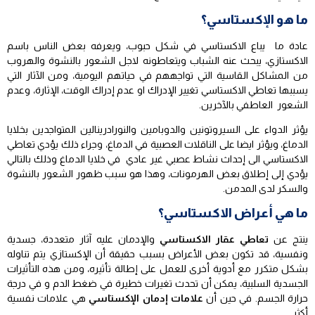
ما هو الإكستاسي؟
عادة ما يباع الاكستاسي في شكل حبوب، ويعرفه بعض الناس باسم
الاكستازي، يبحث عنه الشباب ويتعاطونه لاجل الشعور بالنشوة والهروب
من المشاكل القاسية التي تواجههم في حياتهم اليومية، ومن الآثار التي
يسببها تعاطي الاكستاسي تغيير الإدراك او عدم إدراك الوقت، الإثارة، وعدم
الشعور العاطفي بالآخرين.
يؤثر الدواء على السيروتونين والدوبامين والنورادرينالين المتواجدين بخلايا
الدماغ، ويؤثر ايضا على الناقلات العصبية في الدماغ، وجراء ذلك يؤدي تعاطي
الاكستاسي الى إحداث نشاط عصبي غير عادي في خلايا الدماغ وذلك بالتالي
يؤدي إلى إطلاق بعض الهرمونات، وهذا هو سبب ظهور الشعور بالنشوة
والسكر لدى المدمن.
ما هي أعراض الاكستاسي؟
ينتج عن
تعاطي عقار الاكستاسي
والإدمان عليه آثار متعددة، جسدية
ونفسية، قد تكون بعض الأعراض بسبب حقيقة أن الإكستازي يتم تناوله
بشكل متكرر مع أدوية أخرى للعمل على إطالة تأثيره، ومن هذه التأثيرات
الجسدية السلبية، يمكن أن تحدث تغيرات خطيرة في ضغط الدم و في درجة
حرارة الجسم. في حين أن
علامات إدمان الإكستاسي
هي علامات نفسية
أكثر.