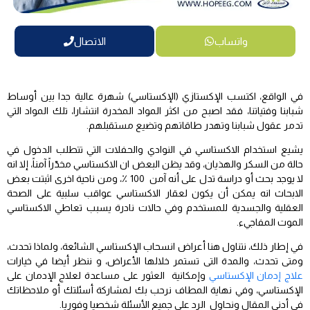
واتساب
الاتصال
في الواقع، اكتسب الإكستازي (الإكستاسي) شهرة عالية جدا بين أوساط
شبابنا وفتياتنا، فقد اصبح من اكثر المواد المخدرة انتشارا، تلك المواد التي
تدمر عقول شبابنا وتهدر طاقاتهم وتضيع مستقبلهم.
يشيع استخدام الاكستاسي في النوادي والحفلات التي تتطلب الدخول في
حالة من السكر والهذيان، وقد يظن البعض ان الاكستاسي مخدّراً آمناً، إلا انه
لا يوجد بحث أو دراسة تدل على أنه آمن 100 ٪، ومن ناحية اخرى اثبتت بعض
الابحاث انه يمكن أن يكون لعقار الاكستاسي عواقب سلبية على الصحة
العقلية والجسدية للمستخدم وفي حالات نادرة يسبب تعاطي الاكستاسي
الموت المفاجيء.
في إطار ذلك، نتناول هنا أعراض انسحاب الإكستاسي الشائعة، ولماذا تحدث،
ومتى تحدث، والمدة التى تستمر خلالها الأعراض، و ننظر أيضا في خيارات
علاج إدمان الإكستاسي
وإمكانية العثور على مساعدة لعلاج الإدمان على
الإكستاسي، وفي نهاية المطاف نرحب بك لمشاركة أسئلتك أو ملاحظاتك
في أدني المقال ونحاول الرد على جميع الأسئلة شخصيا وفوريا.