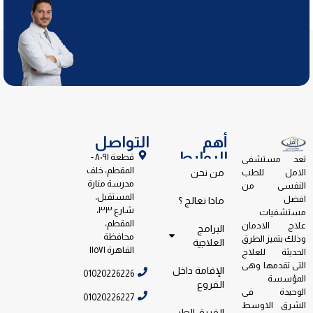
أهم
التواصل
الروابط
قطعة ٨٠٩١ -
تعد مستشفى
المقطم، خلف
الامل للطب
من نحن
مدرسة منارة
النفسى من
المستقبل،
افضل
ماذا نعالج ؟
شارع ٣٣،
مستشفيات
المقطم،
علاج الادمان
البرامج
محافظة
وذلك بتميز الطرق
العلاجية
القاهرة ١١٥٧١
الحديثة للعلاج
التى تقدمها وهى
الإقامة داخل
01020226226
المؤسسة
الفروع
الوحيدة فى
01020226227
الشرق الاوسط
الفريق الطبي