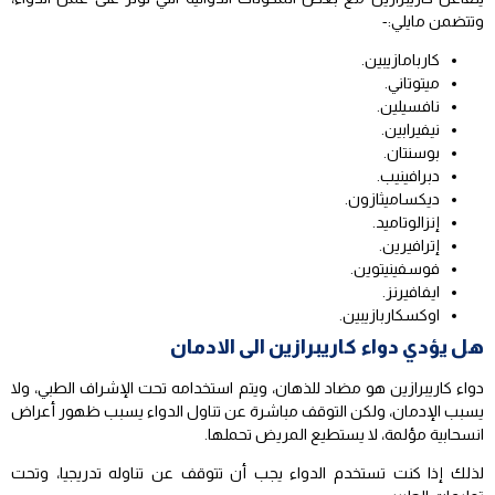
وتتضمن مايلي:-
كاربامازيبين.
ميتوتاني.
نافسيلين.
نيفيرابين.
بوسنتان.
دبرافينيب.
ديكساميثازون.
إنزالوتاميد.
إترافيرين.
فوسفينيتوين.
ايفافيرنز.
اوكسكاربازيبين.
هل يؤدي دواء كاريبرازين الى الادمان
دواء كاريبرازين هو مضاد للذهان، ويتم استخدامه تحت الإشراف الطبي، ولا
يسبب الإدمان، ولكن التوقف مباشرة عن تناول الدواء يسبب ظهور أعراض
انسحابية مؤلمة، لا يستطيع المريض تحملها.
لذلك إذا كنت تستخدم الدواء يجب أن تتوقف عن تناوله تدريجيا، وتحت