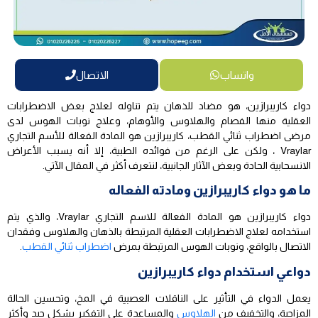
واتساب
الاتصال
دواء كاريبرازين، هو مضاد للذهان يتم تناوله لعلاج بعض الاضطرابات
العقلية منها الفصام والهلاوس والأوهام، وعلاج نوبات الهوس لدى
مرضى اضطراب ثنائي القطب، كاريبرازين هو المادة الفعالة للأسم التجاري
Vraylar ، ولكن على الرغم من فوائده الطبية، إلا أنه يسبب الأعراض
الانسحابية الحادة وبعض الآثار الجانبية، لنتعرف أكثر في المقال الآتي.
ما هو دواء كاريبرازين ومادته الفعاله
دواء كاريبرازين هو المادة الفعالة للاسم التجاري Vraylar، والذي يتم
استخدامه لعلاج الاضطرابات العقلية المرتبطة بالذهان والهلاوس وفقدان
الاتصال بالواقع، ونوبات الهوس المرتبطة بمرض
اضطراب ثنائي القطب
.
دواعي استخدام دواء كاريبرازين
يعمل الدواء في التأثير على الناقلات العصبية في المخ، وتحسين الحالة
المزاجية، والتخفيف من
الهلاوس
والمساعدة على التفكير بشكل جيد وأكثر