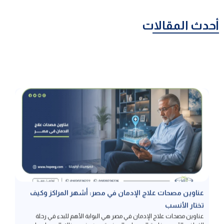
أحدث المقالات
عناوين مصحات علاج الإدمان في مصر: أشهر المراكز وكيف
تختار الأنسب
عناوين مصحات علاج الإدمان في مصر هي البوابة الأهم للبدء في رحلة
التعافي الآمن، وخاصة المصحات المرخصة حيث يضمن ذلك الحصول على
رعاية طبية معتمدة تحمي المريض من مخاطر المراكز العشوائية، لذا نتناول
في هذا المقال معايير التمييز بين المصحات المرخصة وغير المرخصة،
بالإضافة إلى تفاصيل الخدمات العلاجية وبرامج التأهيل التي تضمن عدم