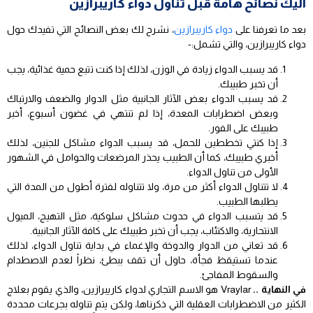
اليك نصائح هامة قبل تناول دواء كاريبرازين
بعد ما تعرفنا على
دواء كاريبرازين
، نشرح لك بعض النصائح التي تفيدك حول
دواء كاريبرازين، والتي تشمل:-
قد يسبب الدواء زيادة في الوزن، لذلك إذا كنت تتبع حمية غذائية، يجب
أن تخبر طبيبك.
قد يسبب الدواء بعض الآثار الجانبية مثل الدوار والضعف والارتباك
وبعض اضطرابات المعدة، إذا لم تنتهي في غضون أسبوع، أخبر
طبيبك على الفور.
إذا كنتي تخططين للحمل، قد يسبب الدواء مشاكل للجنين، لذلك
أخبري طبيبك، كما أن الطبيب يحذر المرضعات والحوامل في الشهور
الأولى من تناول الدواء.
لا تتناول الدواء أكثر من مرة، ولا تتناوله لفترة أطول من المدة التي
يطلبها الطبيب.
قد يتسبب الدواء في حدوث مشاكل سلوكية، مثل التهيج، الميول
الانتحارية، والاكتئاب، يجب أن تخبر طبيبك على كافة الآثار الجانبية.
قد تعاني من الدوار والدوخة والإغماء في بداية تناول الدواء، لذلك
عندما تستيقظ فجأة، حاول أن تقف ببطئ، نظراً لعدم الاصطدام
والسقوط المفاجئ.
في النهاية ..
Vraylar هو الاسم التجاري لدواء كاريبرازين، والذي يقوم بعلاج
الكثير من الاضطرابات العقلية التي ذكرناها، ولكن يتم تناوله بجرعات محددة