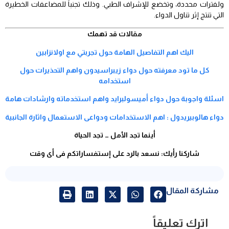
ولفترات محددة، وتخضع للإشراف الطبي. وذلك تجنباً للمضاعفات الخطيرة
التي تنتج إثر تناول الدواء.
مقالات قد تهمك
اليك اهم التفاصيل الهامة حول تجربتي مع اولانزابين
كل ما تود معرفته حول دواء زيبراسيدون واهم التحذيرات حول
استخدامه
اسئلة واجوبة حول دواء أميسولبرايد واهم استخدماته وارشادات هامة
دواء هالوبيريدول : اهم الاستخدامات ودواعى الاستعمال واثارة الجانبية
أينما تجد الأمل … تجد الحياة
شاركنا رأيك: نسعد بالرد على إستفساراتكم فى أى وقت
مشاركة المقال
اترك تعليقاً