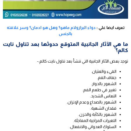
تعرف ايضا علي :
دواء البرازولام ماهو؟ وهل هو ادمان؟ وسر علاقته
بالجنس
ما هي الآثار الجانبية المتوقع حدوثها بعد تناول نايت
كالم؟
توجد بعض الآثار الجانبية التي تنشأ بعد تناول نايت كالم:-
القيء والغثيان.
جفاف الفم.
الشعور بالدوار.
تغيير في طعم الفم.
النعاس الشديد.
الشعور بالصداع وعدم الإتزان.
فقدان الشهية.
الشعور بالكآبة والحزن.
التغيرات المزاجية المفاجئة.
السلوك العدواني والانفعال.