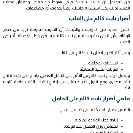
من المحتمل أن يتسبب نايت كالم في هبوط حاد مفاجئ وخفقان نبضات
القلب، لذلك يجب استشارة طبيبك، تجنباُ لحدوث أي مضاعفات.
أضرار نايت كالم على القلب
تشير العديد من الدراسات والأبحاث أن الحبوب المنومة تزيد من خطر
الوفاة، وأن تناول حبة واحدة من نايت كالم يزيد من خطر الإصابة بأمراض
القلب.
ومن أكثر اضرار ادمان نايت كالم على القلب:
السكتات الدماغية.
النوبات القلبية المفاجئة.
ويعمل برشام نايت كالم في التأثير على الناقل العصبي جابا، والذي يثبط لإنتاج
تأثير مهدئ، ومع تناول الدواء يقلل من إيقاع نبضات القلب خاصة تناوله
ليلاً.
ما هي أضرار نايت كالم على الحامل
تتضمن اضرار نايت كالم على الحامل، مايلي:-
زيادة خطر الولادة المبكرة.
انخفاض وزن الطفل عند الولادة.
الولادة القيصرية.