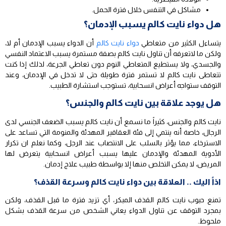
مشاكل في التنفس خلال فترة الحمل.
هل دواء نايت كالم يسبب الإدمان؟
يتساءل الكثير من متعاطي
دواء نايت كالم
أن الدواء يسبب الإدمان أم لا،
ولكن ما لاتعرفه أن تناول نايت كالم بصفة مستمرة يسبب الاعتماد النفسي
والجسدي، ولا يستطيع المتعاطي النوم دون تعاطي الجرعة، لذلك إذا كنت
تتعاطى نايت كالم لا تستمر فترة طويلة حتى لا تدخل في الإدمان، وعند
التوقف ستواجه أعراض انسحابية، تستوجب استشارة الطبيب.
هل يوجد علاقة بين نايت كالم والجنس؟
نايت كالم والجنس، كثيراً ما نسمع أن نايت كالم يسبب الضعف الجنسي لدى
الرجال، خاصة أنه ينتمي إلى فئة العقاقير المهدئة والمنومة التي تساعد على
الاسترخاء، مما يؤثر بالسلب على الانتصاب عند الرجل، وكما نعلم ان تكرار
الأدوية المهدئة والإدمان عليها يسبب أعراض انسحابية يتعرض لها
المريض، لا يمكن التخلص منها إلا بواسطة طبيب علاج إدمان.
اذاً اليك .. العلاقة بين دواء نايت كالم وسرعة القذف؟
تمنع حبوب نايت كالم القذف المبكر، أي تزيد فترة ما قبل القذف، ولكن
بمجرد التوقف عن تناول الدواء يعاني الشخص من سرعة القذف بشكل
ملحوظ.