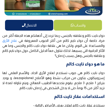
واتساب
الاتصال
دواء نايت كالم وعلاقته بالجنس، ربما تردد إلى أذهانكم هذه الجملة أكثر من
مرة، خاصة أن دواء نايم كالم من أكثر الحبوب المعروفة في
علاج الأرق
والمساعدة على النوم، ولكن ما هي علاقة دواء نايت كالم والجنس، وما هي
الأثار الجانبية التي يسببها، لذلك نتناول معاُ الدليل الكامل حول دواء نايم كالم
وعلاقته بالجنس وهل يسبب إدمان؟
ما هو دواء نايت كالم
دواء نايت كالم هي حبوب تستخدم لعلاج الأرق الحاد، والأسم العلمي لها
إسزوبيكلون، يتكون من مركب نشط وهو الأملاح (eszopiclone)، و يوجد
بتركيز 1 ملجم، 3 ملجم، يقوم بتحديدها الطبيب المعالج، ويتم تناوله لمدة لا
تزيد أكثر من 15 يوماً، حتى لا يدخل الشخص في إدمان نايت كالم.
استخدامات عقار نايت كالم
يستخدم عقار نايت كالم لعلاج بعض الأمراض التالية:-