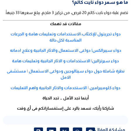
ما هو سعر دواء نايت كالم؟
تضم علبة دواء نايت كالم 20 قرص، من تركيز 3 ملجم، يبلغ سعرها 33 جنيهاً.
مقالات قد تهمك
دواء تجريتول للإكتئاب:الاستخدامات وتعليمات هامة و الجرعات
المناسبة لكل حالة
دواء سيبرالكس| دواعى الاستعمال والاثار الجانبية وعلاج ادمانه
دواء سيرترالين| الاستخدامات و الاثار الجانبية وتعليمات هامة
نظرة شاملة حول دواء سيتالوجين ودواعى الاستعمال | مستشفى
الامل
دواء كلوميبرامين | الاستخدمات والاثار الجانبية واهم التعليمات
أينما تجد الأمل … تجد الحياة
شاركنا رأيك: نسعد بالرد على إستفساراتكم فى أى وقت
مشاركة المقال