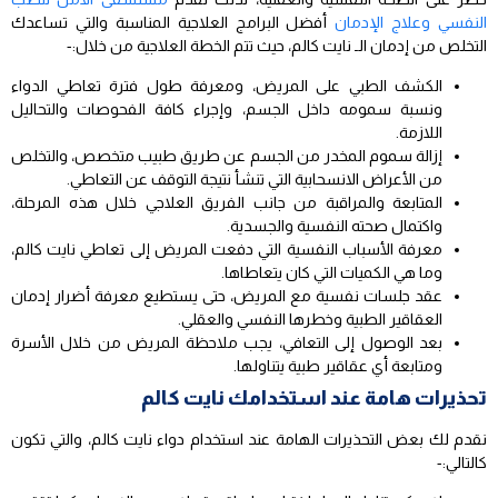
النفسي وعلاج الإدمان
أفضل البرامج العلاجية المناسبة والتي تساعدك
التخلص من إدمان الـ نايت كالم، حيث تتم الخطة العلاجية من خلال:-
الكشف الطبي على المريض، ومعرفة طول فترة تعاطي الدواء
ونسبة سمومه داخل الجسم، وإجراء كافة الفحوصات والتحاليل
اللازمة.
إزالة سموم المخدر من الجسم عن طريق طبيب متخصص، والتخلص
من الأعراض الانسحابية التي تنشأ نتيجة التوقف عن التعاطي.
المتابعة والمراقبة من جانب الفريق العلاجي خلال هذه المرحلة،
واكتمال صحته النفسية والجسدية.
معرفة الأسباب النفسية التي دفعت المريض إلى تعاطي نايت كالم،
وما هي الكميات التي كان يتعاطاها.
عقد جلسات نفسية مع المريض، حتى يستطيع معرفة أضرار إدمان
العقاقير الطبية وخطرها النفسي والعقلي.
بعد الوصول إلى التعافي، يجب ملاحظة المريض من خلال الأسرة
ومتابعة أي عقاقير طبية يتناولها.
تحذيرات هامة عند استخدامك نايت كالم
نقدم لك بعض التحذيرات الهامة عند استخدام دواء نايت كالم، والتي تكون
كالتالي:-