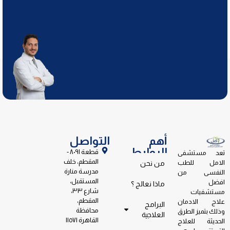
أهم
التواصل
الروابط
قطعة ٨٠٩١ -
تعد مستشفى
المقطم، خلف
الامل للطب
من نحن
مدرسة منارة
النفسى من
المستقبل،
افضل
ماذا نعالج ؟
شارع ٣٣،
مستشفيات
المقطم،
علاج الادمان
البرامج
محافظة
وذلك بتميز الطرق
العلاجية
القاهرة ١١٥٧١
الحديثة للعلاج