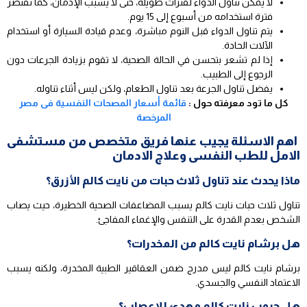
لا يمكن تناول الدواء لفترات طويلة، حتى لا يسبب الإدمان، كما تقتصر
فترة استخدامه من أسبوع إلى 15 يوم.
يتم تناول الدواء قبل النوم مباشرة، وعدم قيادة السيارة أو استخدام
الآلات الحادة.
إذا لم تشعر بتحسن في الحالة الصحية، لا تقوم بزيادة الجرعات دون
الرجوع إلى الطبيب.
يفضل تناول الجرعة بعد تناول الطعام، ولكن ليس أثناء تناوله.
كل ما تود معرفته حول :
قائمة أسعار المصحات النفسية فى مصر
المرخصة
اهم الاسئلة يجيب عنها فريق متخصص من مستشفى
الامل للطب النفسى وعلاج الادمان
ماذا يحدث عند تناول ثلاث حبات من نايت كالم الأزرق؟
تناول ثلاث حبات نايت كالم يسبب المضاعفات الصحية الخطيرة، حيث يصاب
الشخص بعدم القدرة على التنفس والإغماء المفاجئ.
هل برشام نايت كالم من المخدرات؟
برشام نايت كالم ليس مدرج ضمن العقاقير الطبية المخدرة، ولكنه يسبب
الاعتماد النفسي والجسدي.
هل حبوب نايت كالم مهدئ للاعصاب؟