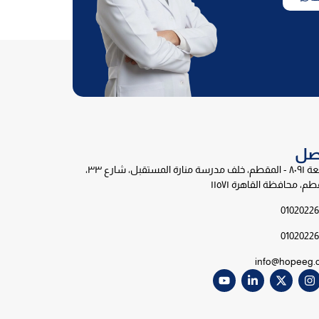
اصل
قطعة ٨٠٩١ - المقطم، خلف مدرسة منارة المستقبل، شارع ٣٣،
طم، محافظة القاهرة ١١٥٧١
0102022
0102022
info@hopeeg.