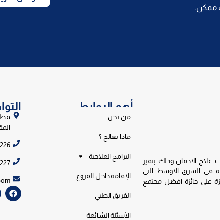
 ممكن.
أهم الروابط
التو
من نحن
المق
ماذا نعالج ؟
6226
البرامج العلاجية
اج الادمان وذلك بتميز
6227
دة فى الشرق الاوسط التى
الإقامة داخل الفروع
com
زة على جائزة افضل مجتمع
الفريق الطبي
الأسئلة الشائعة