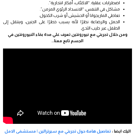
اضطرابات عقلية. “الاكتئاب، أفكار انتحارية”.
مشاكل في التنفس، “الانسداد الرئوي المزمن”.
تعاطي الماريجوانا أو الحشيش أو شرب الكحول.
الحمل والرضاعة نظرًا لأنه يسبب خطرًا على الجنين، وينتقل إلى
الطفل عبر حليب الثدي.
ومن خلال تجربتي مع نيورونتين تعرف علي مدة بقاء النيورونتين في
الجسم تابع معنا..
اليك ايضا :
تفاصيل هامة حول تجربتي مع سيرترالين | مستشفى الامل