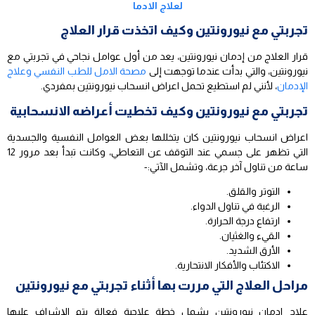
لعلاج الادما
تجربتي مع نيورونتين وكيف اتخذت قرار العلاج
قرار العلاج من إدمان نيورونتين، يعد من أول عوامل نجاحي في تجربتي مع
نيورونتين، والتي بدأت عندما توجهت إلى
مصحة الامل للطب النفسي وعلاج
الإدمان
، لأنني لم استطيع تحمل اعراض انسحاب نيورونتين بمفردي.
تجربتي مع نيورونتين وكيف تخطيت أعراضه الانسحابية
اعراض انسحاب نيورونتين كان يتخللها بعض العوامل النفسية والجسدية
التي تظهر على جسمي عند التوقف عن التعاطي، وكانت تبدأ بعد مرور 12
ساعة من تناول آخر جرعة، وتشمل الآتي:-
التوتر والقلق.
الرغبة في تناول الدواء.
ارتفاع درجة الحرارة.
القيء والغثيان.
الأرق الشديد.
الاكتئاب والأفكار الانتحارية.
مراحل العلاج التي مررت بها أثناء تجربتي مع نيورونتين
علاج ادمان نيورونتين يشمل خطة علاجية فعالة يتم الإشراف عليها