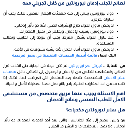
نصائح لتجنب إدمان نيورونتين من خلال تجربتي معه
دواء نيورونتين ينتمي إلى فئة مهدئات الجهاز العصبي، لذلك يجب أن
تتناوله بحرص.
لا يمكن تناول الدواء خارج الإشراف الطبي، لأنه ذو تأثير إدماني.
دواء نيورونتين يسبب الإدمان، ويظهر في تحليل المخدرات.
عند تناول الدواء بشكل مفرط، يجب أن تتوجه إلى الطبيب وتطلب
المساعدة.
لا يمكن تناول الدواء أثناء الحمل لأنه يشبه تشوهات في الأجنة.
اليك ايضا :
قائمة أسعار المصحات النفسية فى مصر المرخصة
في النهاية ..
تجربتي مع نيورونتين
لم تكن جيدة في البداية، حتى اتخذت قرار
العلاج، واستطعت التخلص من الإدمان والوصول إلى التعافي داخل
مصحات
علاج الادمان
المتخصصة، خاصة بعد المخاطر التي تعرضت لها… لذلك إذا
كنت مدمن احد العقارات الطبية, بادر بالتواصل معنا، نعطيك الأمل والحياة.
اهم الاسئلة يجيب عنها فريق متخصص من مستشفى
الامل للطب النفسى وعلاج الادمان
هل يعتبر نيورونتين مخدرات؟
نيورونتين ينضم إلى فئة الجابابنتين والتي تعد أحد الادوية المخدرة، ذو تأثير
إدماني، ولا يمكن تعاطيها خارج الإشراف الطبي.