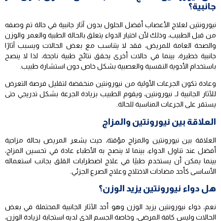
جانبية؟
نيورونتين لعلاج الأعصاب أفضل الحلول بدون آثار جانبية في حالة تم وصفه
من قبل الطبيب، وذلك لأن اختيار الدواء يتعلق بالحالة الطبية والعمر والوزن
والصحة العامة للمريض، فقد لا يتناسب مع بعض الحالات ويسبب آثارًا
جانبية خطيرة، بينما في حالات أخرى يحقق نتائج طبية ناجحة، لذا لا ينصح
باستخدام الأدوية النفسية والعصبية بشكل خاص دون استشارة طبيب.
وعادة تكون الجرعات الأولية من نيورونتين منخفضة لتقليل فرصة التعرض
للآثار الجانبية لـ نيورونتين، ويقوم الطبيب بزيادة الجرعة بشكل تدريجي حتى
يستقر على الجرعات المناسبة للحالة.
العلاقة بين نيورونتين والمزاج
العلاقة بين نيورونتين والمزاج مؤقتة، حيث يشعر المريض بحالة مزاجية
أفضل عند تناول الدواء، بينما لا ينصح به الأطباء عادة في تحسين المزاج،
بينما يمكن أن يستخدم طبيًا في علاج اضطرابات القلق بجانب استعماله
الأساسى كأحد مضادات الاختلاج وعلاج الصرع الجزئي.
هل دواء نيورونتين يزيد الوزن؟
نعم، دواء نيورونتين يزيد الوزن وهو أحد الآثار الجانبية المحتملة في بعض
الحالات وليس كافة المرضى، وخاصة الجسم الذي لديه استجابة لزيادة الوزن،