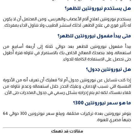
هل يستخدم نيورونتين للظهر؟
يستخدم نيورونتين لعلاج آلام الأعصاب والهربس، ومن المحتمل أن لا يكون
له تأثير قوي في علاج الظهر، لذلك استشر الطبيب ولا تتناول الداء بمفردك.
متى يبدأ مفعول نيورونتين للظهر؟
يبدأ مفعول نيورونتين للظهر بعد حوالي ثلاثة إلى أربعة أسابيع من
استعماله، وقد ينصحك المعالج الخاص بك بالاستمرار في تناوله فترة أطول
حتى تحصل على الاستفادة الكاملة للدواء.
هل نيورونتين جدول؟
إذا كنت تتساءل عن نيورونتين جدول أم لا؟ فعليك أن تعرف أنه من الأدوية
النفسية التي تسبب الإدمان، وعليك الحذر خلال استعماله وعدم تناوله من
تلقاء نفسك، لكنه لم يتم إدراجه بشكل رسمي في جدول المخدرات حتى الآن.
ما هو سعر نيورونتين 300؟
يتوفر نيورونتين بعدة تركيزات مختلفة، ويبلغ سعر نيوترونين 300 حوالي 64
جنيهاً مصري للعبوة.
مقالات قد تهمك