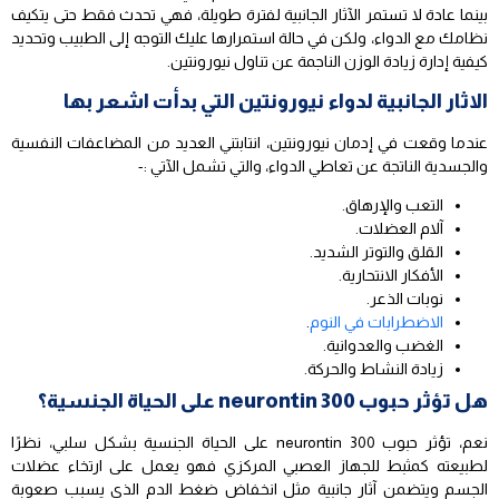
بينما عادة لا تستمر الآثار الجانبية لفترة طويلة، فهي تحدث فقط حتى يتكيف
نظامك مع الدواء، ولكن في حالة استمرارها عليك التوجه إلى الطبيب وتحديد
كيفية إدارة زيادة الوزن الناجمة عن تناول نيورونتين.
الاثار الجانبية لدواء نيورونتين التي بدأت اشعر بها
عندما وقعت في إدمان نيورونتين، انتابتني العديد من المضاعفات النفسية
والجسدية الناتجة عن تعاطي الدواء، والتي تشمل الآتي :-
التعب والإرهاق.
آلام العضلات.
القلق والتوتر الشديد.
الأفكار الانتحارية.
نوبات الذعر.
الاضطرابات في النوم
.
الغضب والعدوانية.
زيادة النشاط والحركة.
هل تؤثر حبوب neurontin 300 على الحياة الجنسية؟
نعم، تؤثر حبوب neurontin 300 على الحياة الجنسية بشكل سلبي، نظرًا
لطبيعته كمثبط للجهاز العصبي المركزي فهو يعمل على ارتخاء عضلات
الجسم ويتضمن آثار جانبية مثل انخفاض ضغط الدم الذي يسبب صعوبة