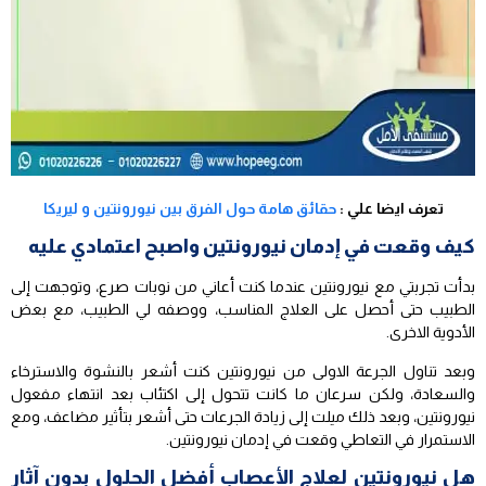
تعرف ايضا علي :
حقائق هامة حول الفرق بين نيورونتين و ليريكا
كيف وقعت في إدمان نيورونتين واصبح اعتمادي عليه
بدأت تجربتي مع نيورونتين عندما كنت أعاني من نوبات صرع، وتوجهت إلى
الطبيب حتى أحصل على العلاج المناسب، ووصفه لي الطبيب، مع بعض
الأدوية الاخرى.
وبعد تناول الجرعة الاولى من نيورونتين كنت أشعر بالنشوة والاسترخاء
والسعادة، ولكن سرعان ما كانت تتحول إلى اكتئاب بعد انتهاء مفعول
نيورونتين، وبعد ذلك ميلت إلى زيادة الجرعات حتى أشعر بتأثير مضاعف، ومع
الاستمرار في التعاطي وقعت في إدمان نيورونتين.
هل نيورونتين لعلاج الأعصاب أفضل الحلول بدون آثار