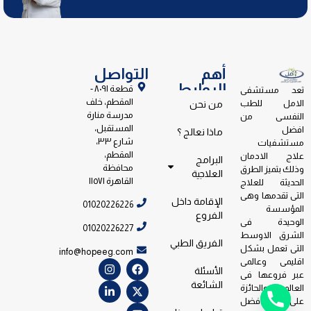
أهم
التواصل
الروابط
قطعة ٨٠٩١ -
تعد مستشفى
المقطم، خلف
الامل للطب
من نحن
مدرسة منارة
النفسى من
المستقبل،
افضل
ماذا نعالج ؟
شارع ٣٣،
مستشفيات
المقطم،
علاج الادمان
البرامج
محافظة
وذلك بتميز الطرق
العلاجية
القاهرة ١١٥٧١
الحديثة للعلاج
التى تقدمها وهى
الإقامة داخل
01020226226
المؤسسة
الفروع
الوحيدة فى
01020226227
الشرق الاوسط
الفريق الطبي
التى تعمل بشكل
info@hopeeg.com
اقليمى وعالمى
الأسئلة
عبر فروعها فى
الشائعة
العالم والحائزة
على جائزة افضل