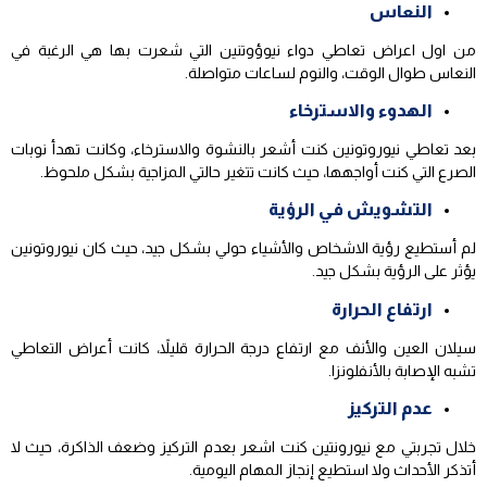
النعاس
من اول اعراض تعاطي دواء نيوؤوتنين التي شعرت بها هي الرغبة في
النعاس طوال الوقت، والنوم لساعات متواصلة.
الهدوء والاسترخاء
بعد تعاطي نيوروتونين كنت أشعر بالنشوة والاسترخاء، وكانت تهدأ نوبات
الصرع التي كنت أواجهها، حيث كانت تتغير حالتي المزاجية بشكل ملحوظ.
التشويش في الرؤية
لم أستطيع رؤية الاشخاص والأشياء حولي بشكل جيد، حيث كان نيوروتونين
يؤثر على الرؤية بشكل جيد.
ارتفاع الحرارة
سيلان العين والأنف مع ارتفاع درجة الحرارة قليلاً، كانت أعراض التعاطي
تشبه الإصابة بالأنفلونزا.
عدم التركيز
خلال تجربتي مع نيورونتين كنت اشعر بعدم التركيز وضعف الذاكرة، حيث لا
أتذكر الأحداث ولا استطيع إنجاز المهام اليومية.