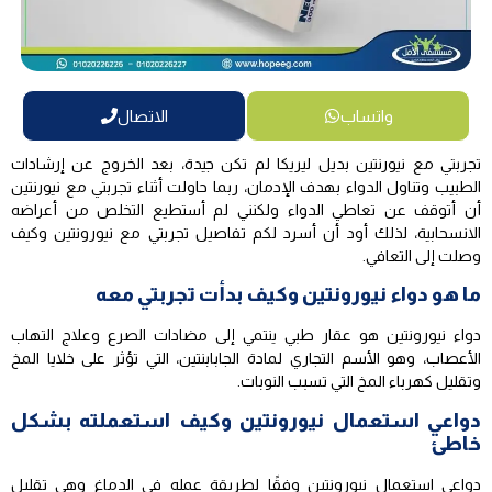
واتساب
الاتصال
تجربتي مع نيورنتين بديل ليريكا لم تكن جيدة، بعد الخروج عن إرشادات
الطبيب وتناول الدواء بهدف الإدمان، ربما حاولت أثناء تجربتي مع نيورنتين
أن أتوقف عن تعاطي الدواء ولكنني لم أستطيع التخلص من أعراضه
الانسحابية، لذلك أود أن أسرد لكم تفاصيل تجربتي مع نيورونتين وكيف
وصلت إلى التعافي.
ما هو دواء نيورونتين وكيف بدأت تجربتي معه
دواء نيورونتين هو عقار طبي ينتمي إلى مضادات الصرع وعلاج التهاب
الأعصاب، وهو الأسم التجاري لمادة الجابابنتين، التي تؤثر على خلايا المخ
وتقليل كهرباء المخ التي تسبب النوبات.
دواعي استعمال نيورونتين وكيف استعملته بشكل
خاطئ
دواعي استعمال نيورونتين وفقًا لطريقة عمله في الدماغ وهي تقليل