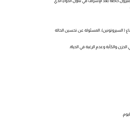
بتيزول خاصة بعد الإسراف في تناول الدواء الذي
لدماغ ( السيروتونين)، المسئولة عن تحسين الحالة
لحزن والكآبة وعدم الرغبة في الحياة.