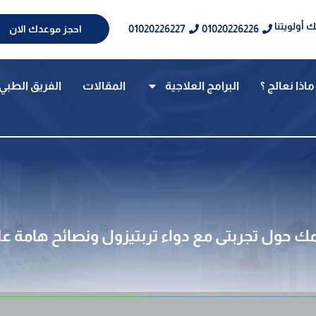
 أولويتنا
01020226227
01020226226
احجز موعدك الان
ماذا نعالج ؟
البرامج العلاجية
المقالات
الفريق الطبي
 حول تجربتى مع دواء تربتيزول ونصائح هامة ع