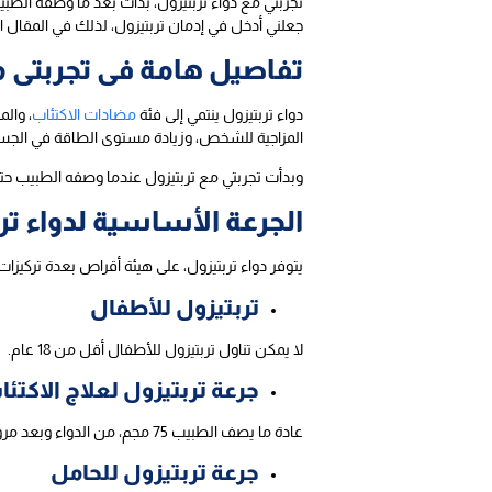
تجربتي مع دواء تربتيزول، بدأت بعد ما وصفه الطبي
جعلني أدخل في إدمان تربتيزول، لذلك في المقال الت
تفاصيل هامة فى تجربتى مع
دواء تربتيزول ينتمي إلى فئة
مضادات الاكتئاب
، والم
المزاجية للشخص، وزيادة مستوى الطاقة في الجس
وبدأت تجربتي مع تربتيزول عندما وصفه الطبيب حتى 
الجرعة الأساسية لدواء تر
يتوفر دواء تربتيزول، على هيئة أقراص بعدة تركيزات
تربتيزول للأطفال
لا يمكن تناول تربتيزول للأطفال أقل من 18 عام.
جرعة تربتيزول لعلاج الاكتئا
عادة ما يصف الطبيب 75 مجم، من الدواء وبعد مرور 15 يوم، يلجأ الطبيب إلى زيادة الجرعات، ولكن لا يمكن زيادتها عن 150 مجم في اليوم.
جرعة تربتيزول للحامل