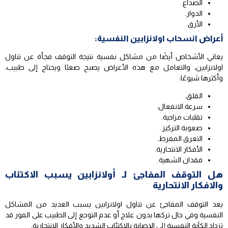
الصداع.
الدوار.
الأرق.
أعراض انسحاب اولانزابين النفسية:
يعاني الأشخاص أيضًا من مشاكل نفسية نتيجة التوقف فجأة عن تناول
اولانزابين، والتعامل مع هذه الأعراض يصبح صعبًا ويحتاج إلى طبيب،
وأكثرها شيوعًا:
القلق.
سرعة الانفعال.
تقلبات مزاجية.
صعوبة التركيز.
التعرق المفرط.
الأفكار الانتحارية.
فقدان الشهية.
هل التوقف المفاجئ لـ أولانزابين يسبب الاكتئاب
والافكار الانتحارية
يعد التوقف المفاجئ عن تناول اولانزابين يسبب العديد من المشاكل
النفسية وفي حال تركها بدون علاج أو عدم التوجع إلى الطبيب على الفور قد
تزداد الكآبة النفسية إلى الإصابة بالاكتئاب الشديد والأفكار الانتحارية.