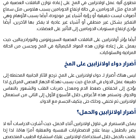
تنطوي آلية عمل اولانزابين في المخ على إعادة توازن الناقلات العصبية في
الدماغ، مثل الدوبامين، في حالة ارتفاع الدوبامين يسبب هلاوس مثل سماع
أصوات ليست حقيقية أو رؤية أشياء غير موجودة، أيضًا يسبب الأوهام وهي
التفكير بشكل غير منطقي أو أشياء غير عادية لا يفكر بها الآخرين، أيضًا
يؤدي ارتفاع مستويات الدوبامين إلى التأثير على العضلات.
أيضًا يؤثر أولانزابين على الناقلات العصبية السيروتونين والنورادرينالين، حيث
يعمل على إعادة توازن هذه المواد الكيميائية في المخ ويحسن من الحالة
المزاجية والسلوكيات.
أضرار دواء اولانزابين على المخ
ليس هناك أضرار لـ دواء اولانزابين على المخ، ترجع الآثار الجانبية المحتملة إلى
طبيعة عمل الدواء في الدماغ، حيث يسبب تهدئة الجهاز العصبي المركزي لذا
يؤدي إلى انخفاض ضغط الدم ومعدل ضربات القلب والشعور بالنعاس
والدوار، وتستمر هذه الأعراض خلال الأسبوع الأول إلى الثاني من استعمال
اولانزابين ثم تختفي، وذلك حتى يتكيف الجسم مع الدواء.
أضرار اولانزابين والحمل؟
يمكن الاستمرار في تناول اولانزابين أثناء الحمل، حيث أشارت الدراسات أنه لا
يضر بالطفل، بينما علاج الاضطرابات النفسية والعقلية أمرًا هامًا، لذا إذا
علمت بالحمل خلال استخدامك اولانزابين عليك استشارة الطبيب المتخصص