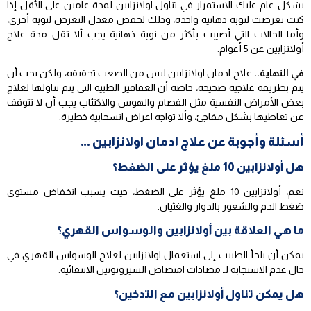
بشكل عام عليك الاستمرار في تناول اولانزابين لمدة عامين على الأقل إذا
كنت تعرضت لنوبة ذهانية واحدة، وذلك لخفض معدل التعرض لنوبة أخرى،
وأما الحالات التي أصيبت بأكثر من نوبة ذهانية يجب ألا تقل مدة علاج
أولانزابين عن 5 أعوام.
في النهاية..
علاج ادمان اولانزابين ليس من الصعب تحقيقه، ولكن يجب أن
يتم بطريقة علاجية صحيحة، خاصة أن العقاقير الطبية التي يتم تناولها لعلاج
بعض الأمراض النفسية مثل الفصام والهوس والاكتئاب يجب أن لا تتوقف
عن تعاطيها بشكل مفاجئ، وألا تواجه اعراض انسحابية خطيرة.
أسئلة وأجوبة عن علاج ادمان اولانزابين …
هل أولانزابين 10 ملغ يؤثر على الضغط؟
نعم، أولانزابين 10 ملغ يؤثر على الضغط، حيث يسبب انخفاض مستوى
ضغط الدم والشعور بالدوار والغثيان.
ما هي العلاقة بين أولانزابين والوسواس القهري؟
يمكن أن يلجأ الطبيب إلى استعمال اولانزابين لعلاج الوسواس القهري في
حال عدم الاستجابة لـ مضادات امتصاص السيروتونين الانتقائية.
هل يمكن تناول أولانزابين مع التدخين؟