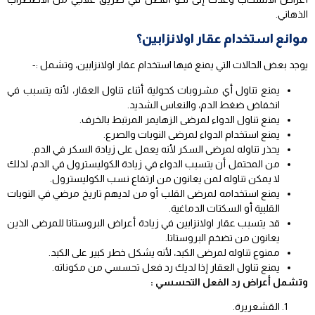
الذهاني.
موانع استخدام عقار اولانزابين؟
يوجد بعض الحالات التي يمنع فيها استخدام عقار اولانزابين، وتشمل :-
يمنع تناول أي مشروبات كحولية أثناء تناول العقار، لأنه يتسبب في
انخفاض ضغط الدم، والنعاس الشديد.
يمنع تناول الدواء لمرضى الزهايمر المرتبط بالخرف.
يمنع استخدام الدواء لمرضى النوبات والصرع.
يحذر تناوله لمرضى السكر لأنه يعمل على زيادة السكر في الدم.
من المحتمل أن يتسبب الدواء في زيادة الكوليسترول في الدم، لذلك
لا يمكن تناوله لمن يعانون من ارتفاع نسب الكوليسترول.
يمنع استخدامه لمرضى القلب أو من لديهم تاريخ مرضي في النوبات
القلبية أو السكتات الدماغية.
قد يتسبب عقار اولانزابين في زيادة أعراض البروستاتا للمرضى الذين
يعانون من تضخم البروستاتا.
ممنوع تناوله لمرضى الكبد، لأنه يشكل خطر كبير على الكبد.
يمنع تناول العقار إذا لديك رد فعل تحسسي من مكوناته.
وتشمل أعراض رد الفعل التحسسي :
القشعريرة.