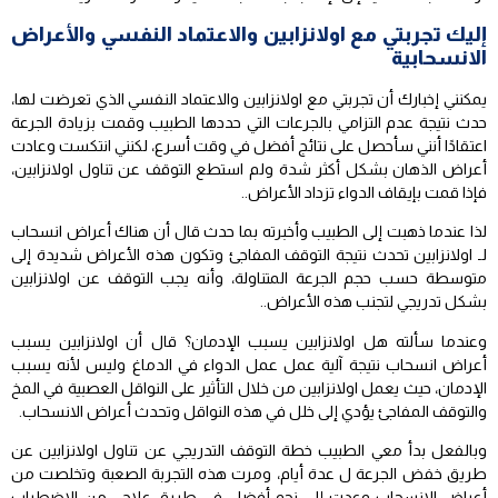
إليك تجربتي مع اولانزابين والاعتماد النفسي والأعراض
الانسحابية
يمكنني إخبارك أن تجربتي مع اولانزابين والاعتماد النفسي الذي تعرضت لها،
حدث نتيجة عدم التزامي بالجرعات التي حددها الطبيب وقمت بزيادة الجرعة
اعتقادًا أنني سأحصل على نتائج أفضل في وقت أسرع، لكنني انتكست وعادت
أعراض الذهان بشكل أكثر شدة ولم استطع التوقف عن تناول اولانزابين،
فإذا قمت بإيقاف الدواء تزداد الأعراض..
لذا عندما ذهبت إلى الطبيب وأخبرته بما حدث قال أن هناك أعراض انسحاب
لـ اولانزابين تحدث نتيجة التوقف المفاجئ وتكون هذه الأعراض شديدة إلى
متوسطة حسب حجم الجرعة المتناولة، وأنه يجب التوقف عن اولانزابين
بشكل تدريجي لتجنب هذه الأعراض..
وعندما سألته هل اولانزابين يسبب الإدمان؟ قال أن اولانزابين يسبب
أعراض انسحاب نتيجة آلية عمل عمل الدواء في الدماغ وليس لأنه يسبب
الإدمان، حيث يعمل اولانزابين من خلال التأثير على النواقل العصبية في المخ
والتوقف المفاجئ يؤدي إلى خلل في هذه النواقل وتحدث أعراض الانسحاب.
وبالفعل بدأ معي الطبيب خطة التوقف التدريجي عن تناول اولانزابين عن
طريق خفض الجرعة ل عدة أيام، ومرت هذه التجربة الصعبة وتخلصت من
أعراض الانسحاب وعدت إلى نحو أفضل في طريق علاجي من الاضطراب