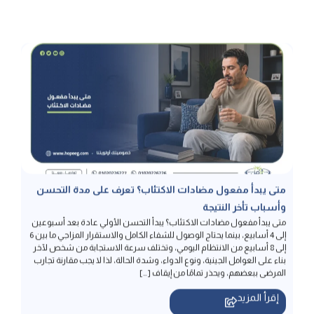
متى يبدأ مفعول مضادات الاكتئاب؟ تعرف على مدة التحسن
وأسباب تأخر النتيجة
متى يبدأ مفعول مضادات الاكتئاب؟ يبدأ التحسن الأولي عادة بعد أسبوعين
إلى 4 أسابيع، بينما يحتاج الوصول للشفاء الكامل والاستقرار المزاجي ما بين 6
إلى 8 أسابيع من الانتظام اليومي، وتختلف سرعة الاستجابة من شخص لآخر
بناء على العوامل الجينية، ونوع الدواء، وشدة الحالة، لذا لا يجب مقارنة تجارب
المرضى ببعضهم، ويحذر تمامًا من إيقاف […]
إقرأ المزيد