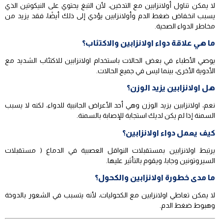
لا يمكن تناول أولانزابين مع التدخين، لأن التبغ يحتوي على النيكوتين الذي
يسبب انخفاض ضغط الدم وأولانزابين يؤدي إلى ذلك أيضًا، فقد يزيد من
مخاطر الدواء الصحية.
ما هي علاقة دواء اولانزابين والاكتئاب؟
يوصي الأطباء في بعض الحالات باستخدام اولانزابين للاكتئاب الشديد مع
الأدوية الأخرى، بينما ليس في جميع الحالات.
هل اولانزابين يزيد الوزن؟
نعم، اولانزابين يزيد الوزن وهي أحد الأعراض الجانبية للدواء، لكنه لا يسبب
السمنة إذا لم يكن لديك استجابة للإصابة بالسمنة.
كيف يعمل دواء اولانزابين؟
يرتبط اولانزابين بمستقبلات النواقل العصبية في الدماغ ( مستقبلات
السيروتونين وجابا، ويقوم بالتأثير عليها.
ما مدى خطورة اولانزابين والكحول؟
لا يمكن تعاطي اولانزابين مع الكحوليات، لأنه يتسبب في الشعور بالدوخة
وهبوط ضغط الدم.