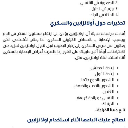
الصعوبة في التنفس.
ورم في الحلق.
الحكة في الجلد
تحذيرات حول أولانزابين والسكري
أفادت دراسات حديثة أن اولانزابين يؤدي إلى ارتفاع مستوى السكر في الدم
ويسبب الإصابة بـ بالحماض الكيتوني السكري، لذا يحتاج الأشخاص الذي
يعانون من مرض السكري إلى إخبار الطبيب قبل تناول اولانزابين لمزيد من
الاحتياطات، أيضًا أخبر طبيبك على الفور إذا ظهرت أعراض الإصابة بالسكري
أثناء استخدامك اولانزابين، مثل:
زيادة العطش.
زيادة التبول.
الشعور بالجوع دائما.
الشعور بالتعب والضعف.
الغثيان.
النفس ذو رائحة كريهة.
الارتباك.
تابع معنا القراءة..
نصائح عليك اتباعها اثناء استخدام اولانزابين