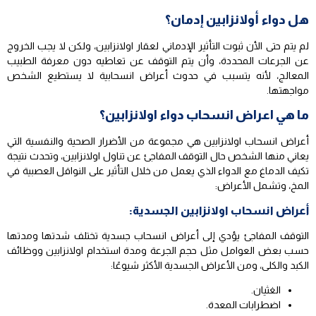
هل دواء أولانزابين إدمان؟
لم يتم حتى الأن ثبوت التأثير الإدماني لعقار اولانزابين، ولكن لا يجب الخروج
عن الجرعات المحددة، وأن يتم التوقف عن تعاطيه دون معرفة الطبيب
المعالج، لأنه يتسبب في حدوث أعراض انسحابية لا يستطيع الشخص
مواجهتها.
ما هي اعراض انسحاب دواء اولانزابين؟
أعراض انسحاب اولانزابين هي مجموعة من الأضرار الصحية والنفسية التي
يعاني منها الشخص حال التوقف المفاجئ عن تناول اولانزابين، وتحدث نتيجة
تكيف الدماغ مع الدواء الذي يعمل من خلال التأثير على النواقل العصبية في
المخ، وتشمل الأعراض:
أعراض انسحاب اولانزابين الجسدية:
التوقف المفاجئ يؤدي إلى أعراض انسحاب جسدية تختلف شدتها ومدتها
حسب بعض العوامل مثل حجم الجرعة ومدة استخدام اولانزابين ووظائف
الكبد والكلى، ومن الأعراض الجسدية الأكثر شيوعًا:
الغثيان.
اضطرابات المعدة.