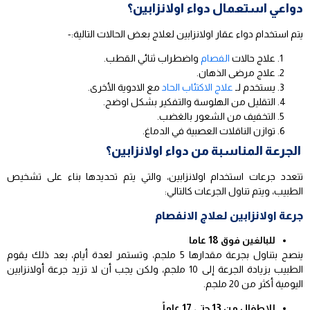
دواعي استعمال دواء اولانزابين؟
يتم استخدام دواء عقار اولانزابين لعلاج بعض الحالات التالية:-
علاج حالات
الفصام
واضطراب ثنائي القطب.
علاج مرضى الذهان.
يستخدم لـ
علاج الاكتئاب الحاد
مع الادوية الأخرى.
التقليل من الهلوسة والتفكير بشكل اوضح.
التخفيف من الشعور بالغضب.
توازن الناقلات العصبية في الدماغ.
الجرعة المناسبة من دواء اولانزابين؟
تتعدد جرعات استخدام اولانزابين، والتي يتم تحديدها بناء على تشخيص
الطبيب، ويتم تناول الجرعات كالتالي:
جرعة اولانزابين لعلاج الانفصام
للبالغين فوق 18 عاما
ينصح بتناول بجرعة مقدارها 5 ملجم، وتستمر لعدة أيام، بعد ذلك يقوم
الطبيب بزيادة الجرعة إلى 10 ملجم، ولكن يجب أن لا تزيد جرعة أولانزابين
اليومية أكثر من 20 ملجم.
للاطفال من 13 حتى 17 عاماً