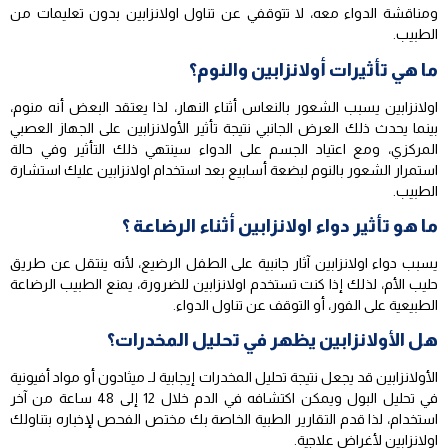
ومناقشة الدواء معه، لا تتوقفي عن تناول اولانزابين بدون تعليمات من
الطبيب.
ما هي تأثيرات أولانزابين والنوم؟
اولانزابين يسبب الشعور بالنعاس أثناء النهار، لذا يعتقد البعض أنه منوم،
بينما يحدث ذلك العرض الجانبي نتيجة تأثير الأولانزابين على الجهاز العصبي
المركزي، ومع اعتياد الجسم على الدواء سينتهي ذلك التأثير وفي حالة
استمرار الشعور بالنوم لبضعة أسابيع بعد استخدام اولانزابين عليك استشارة
الطبيب.
ما هو تأثير دواء اولانزابين أثناء الرضاعة ؟
يسبب دواء اولانزابين آثار جانبية على الطفل الرضيع، لأنه ينتقل عن طريق
حليب الأم، لذلك إذا كنت تستخدم اولانزابين للضرورة، يمنع الطبيب الرضاعة
الطبيعية على الفور، أو التوقف عن تناول الدواء.
هل الأولانزابين يظهر في تحليل المخدرات؟
الأولانزابين قد يجعل نتيجة تحليل المخدرات إيجابية لـ ميثادون أو مواد أفيونية
في تحليل البول ويمكن اكتشافه في الدم خلال 12 إلى 48 ساعة من آخر
استخدام، لذا قدم التقارير الطبية الخاصة بك مختص الفحص لإخباره بتناولك
اولانزابين لأغراض علاجية.