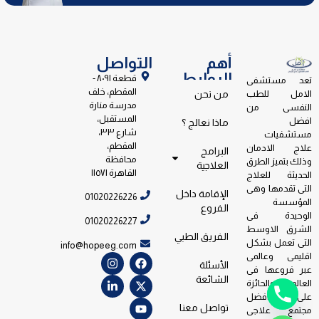
أهم
التواصل
الروابط
قطعة ٨٠٩١ -
تعد مستشفى
المقطم، خلف
الامل للطب
من نحن
مدرسة منارة
النفسى من
المستقبل،
افضل
ماذا نعالج ؟
شارع ٣٣،
مستشفيات
المقطم،
علاج الادمان
البرامج
محافظة
وذلك بتميز الطرق
العلاجية
القاهرة ١١٥٧١
الحديثة للعلاج
التى تقدمها وهى
الإقامة داخل
01020226226
المؤسسة
الفروع
الوحيدة فى
01020226227
الشرق الاوسط
الفريق الطبي
التى تعمل بشكل
info@hopeeg.com
اقليمى وعالمى
الأسئلة
عبر فروعها فى
الشائعة
العالم والحائزة
على جائزة افضل
تواصل معنا
مجتمع علاجى