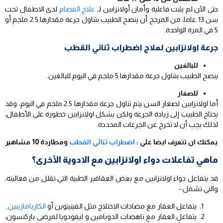
حتى الآن لم يثبت فاعلية وأمان أولانزابين لـ
علاج الفصام
لدى الاطفال تحت
سن 13 عاما، من المرجح أن ينصح الطبيب بتناول جرعة مقدارها 2.5 ملجم أو
5 في المرة الواحدة.
جرعة اولانزابين لعلاج اضطراب ثنائي القطب
للبالغين
ينصح الطبيب بتناول جرعة مقدارها 5 ملجم في اليوم للبالغين.
للصغار
أما اولانزابين لصغار السن يتم تناول جرعة مقدارها 2.5 ملجم في اليوم، وقد
يحتاج الطبيب إلى زيادة الجرعة ولكن يشكل اولانزابين خطورة على الأطفال،
لذلك يجب أن لا تخرج عن الجرعات المحددة.
يمكنك ان تتعرف ايضا علي :
اضطراب ثنائي القطب
ومطاردة 10 مشاهير
ماهي تفاعلات دواء اولانزابين مع الادوية الأخرى؟
قد يتفاعل دواء اولانزابين مع بعض العقاقير الطبية التي تقلل من فعاليته،
والتي تشمل:-
يتفاعل العقار مع مضادات الاختلاج مثل الفينيتوين أو
الكاربامازيبين
.
يتفاعل العقار مع ناهضات الدوبامين و ليفودوبا لمرضى باركنسون،