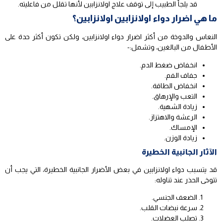
قد يلجأ الطبيب إلى توقف علاج اولانزابين لأنها تقلل من فاعليته.
ما هي اضرار دواء اولانزابين
اولانزابين؟
النعاس والدوخة من أكثر اضرار دواء اولانزابين، ولكن تكون أكثر حدة على
الأطفال من البالغين، وتشمل:-
انخفاض ضغط الدم.
جفاف الفم.
انخفاض الطاقة.
التعب والإرهاق.
زيادة الشهية.
الرعشة والاهتزاز.
الإمساك.
زيادة الوزن.
الآثار الجانبية الخطيرة
قد يتسبب دواء اولانزابين في بعض الأضرار الجانبية الخطيرة، التي يجب أن
تتوخى الحذر عند تناوله:
الضعف الجنسي.
سرعة نبضات القلب.
تصلب العضلات.