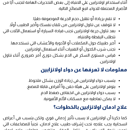
أثناء استخدام اولانزابين علي الانتباه إلى بعض التحذيرات الهامة لتجنب أيًا من
الأضرار المحتملة للدواء، اتبع النصائح التالية:
لا تقم بزيادة أو تقليل حجم الجرعة الموصوفة طبيًا.
لا تتوقف عن تناول اولانزابين من تلقاء نفسك وأخبر الطبيب أولاً.
بعد تناول جرعة اولانزابين تجنب قيادة السيارة أو استعمال الآلات التي
تتطلب اليقظة والانتباه.
أخبر طبيبك حول المكملات أو الأدوية والأعشاب التي تستخدمها.
تجنب شرب الكحول أو القنبيات أثناء استعمال اولانزابين.
قياس مستوى السكر في الدم بشكل دوري أمر ضروري أثناء تناول
اولانزابين.
معلومات لا تعرفها عن دواء اولانزابين
يتسبب دواء اولانزابين في زيادة الوزن بشكل ملحوظ.
يتوفر اولانزابين على هيئة حقن وأ أقراص قابلة للمضغ.
يسبب دواء اولانزابين في انخفاض ضغط الدم.
لا يمكن تعاطيه مع مسكنات الألم الأفيونية.
علاج ادمان اولانزابين بالخطوات؟
كما ذكرنا أن اولانزابين لا يسبب تأثير إدماني قوي، ولكن يتسبب في أعراض
انسحابية يجب علاجه تحت إشراف طبيب علاج ادمان، تجنباً للمضاعفات التي