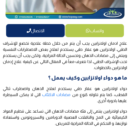
واتساب
الاتصال
علاج ادمان اولانزابين يجب أن يتم من خلال خطة علاجية تخضع للإشراف
الطبي، اولانزابين هو عقار طبي يستخدم لعلاج بعض الاضطرابات النفسية
وينتمي إلى مضادات الذهان وتحسين الحالة المزاجية، ولكن يجب أن يستخدم
تحت الإشراف الطبي، لذا نتعرف معاً في المقال التالي عن كيفية علاج إدمان
اولانزابين بالخطوات.
ما هو دواء اولانزابين وكيف يعمل ؟
دواء اولانزابين هو عقار طبي يستخدم لعلاج الذهان واضطراب ثنائي
القطب، كما يتم تناوله كنوع من
مضادات الاكتئاب
التي لا يمكن السيطرة
عليها بادوية أخرى.
دواء اولانزابين ينتمي إلى فئة مضادات الذهان التي تساعد على تنظيم المواد
الكيميائية في المخ والناقلات العصبية الدوبامين والسيروتونين واستعادة
توازنها، و التحكم في الحالة المزاجية للمريض.