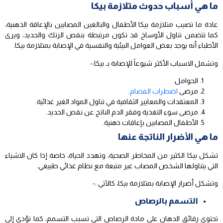
ما هي أسباب حدوث متلازمة بيكا
عادة ما تصيب متلازمة بيكا الأطفال والبالغين المصابين بالإعاقة الذهنية،
كما تتضمن تناول الأوساخ قد تكون مرتبطة بنقص الزنك والحديد، ويرى
الأطباء أنه يوجد بعض العوامل البيئية والنفسية في الإصابة بمتلازمة بيكا.
وتشمل الاسباب الأكثر شيوعاً للإصابة بـ بيكا:-
الحوامل.
مرضى
اضطراب الفصام
.
المعتقدات والمعايير الثقافية في تناول المواد الغير غذائية.
مرضى سوء التغذية وفقر الدم الناتج عن نقص الحديد.
الأطفال المصابين بإعاقات ذهنية.
ما هي الأضرار الناتجة عنها
تشكل بيكا الكثير من المخاطر الصحية، وتهدد الحياة، خاصة إذا كان الاشياء
التي يتناولها الشخص المصاب غير متبعة مع نظام غذائي طبيعي.
وتشكل أضرار الإصابة بمتلازمة بيكا، كالآتي :-
التسمم بالرصاص
تحتوي رقائق الدهان على مادة الرصاص التي تسبب التسمم، كما تؤدي إلى