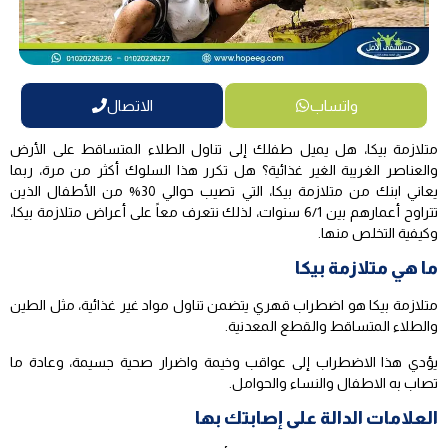
واتساب
الاتصال
متلازمة بيكا، هل يميل طفلك إلى تناول الطلاء المتساقط على الأرض
والعناصر الغريبة الغير غذائية؟ هل تكرر هذا السلوك أكثر من مرة، ربما
يعاني ابنك من متلازمة بيكا، التي تصيب حوالي 30% من الأطفال الذين
تتراوح أعمارهم بين 6/1 سنوات، لذلك نتعرف معاً على أعراض متلازمة بيكا،
وكيفية التخلص منها.
ما هي متلازمة بيكا
متلازمة بيكا هو اضطراب قهري يتضمن تناول مواد غير غذائية، مثل الطين
والطلاء المتساقط والقطع المعدنية.
يؤدي هذا الاضطراب إلى عواقب وخيمة واضرار صحية جسيمة، وعادة ما
تصاب به الاطفال والنساء والحوامل.
العلامات الدالة على إصابتك بها