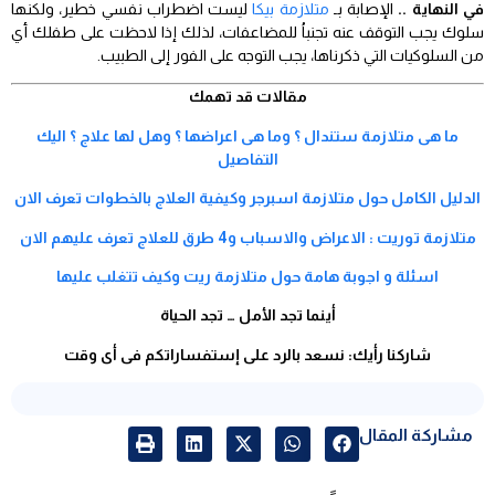
في النهاية ..
الإصابة بـ
متلازمة بيكا
ليست اضطراب نفسي خطير، ولكنها
سلوك يجب التوقف عنه تجنباُ للمضاعفات، لذلك إذا لاحظت على طفلك أي
من السلوكيات التي ذكرناها، يجب التوجه على الفور إلى الطبيب.
مقالات قد تهمك
ما هى متلازمة ستندال ؟ وما هى اعراضها ؟ وهل لها علاج ؟ اليك
التفاصيل
الدليل الكامل حول متلازمة اسبرجر وكيفية العلاج بالخطوات تعرف الان
متلازمة توريت : الاعراض والاسباب و4 طرق للعلاج تعرف عليهم الان
اسئلة و اجوبة هامة حول متلازمة ريت وكيف تتغلب عليها
أينما تجد الأمل … تجد الحياة
شاركنا رأيك: نسعد بالرد على إستفساراتكم فى أى وقت
مشاركة المقال