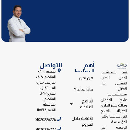
أهم
التواصل
الروابط
قطعة ٨٠٩١ -
تعد مستشفى
المقطم، خلف
الامل للطب
من نحن
مدرسة منارة
النفسى من
المستقبل،
افضل
ماذا نعالج ؟
شارع ٣٣،
مستشفيات
المقطم،
علاج الادمان
البرامج
محافظة
وذلك بتميز الطرق
العلاجية
القاهرة ١١٥٧١
الحديثة للعلاج
التى تقدمها وهى
الإقامة داخل
01020226226
المؤسسة
الفروع
الوحيدة فى
01020226227