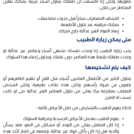
تطورها، ولكن إذا اكتشفت أن طفلك يتناول أشياء غريبة، يمكنك تقليل
المخاطر من خلال:-
اكتشاف الاضطراب مبكراُ قبل حدوث مضاعفات.
يمكنك مراقبته عند تناول الأطعمة.
إبعاد المواد الغير غذائية خارج منزلك.
متى يمكن زيارة الطبيب
يجب زيارة الطبيب إذا وجدت نفسك تشتهي أشياء وعناصر غير غذائية او
وجدت طفلك يلتقط هذه العناصر دون علمك، ويحاول إخفاء هذا السلوك.
كيف يتم تشخيصها
يتناول الكثير من الأطفال العاديين أشياء مثل الثلج أو تقليم اظافرهم أو
يلعبون في فروة رأسهم، ولكن هذه عادات طبيعية، ولكن الشخص
المصاب بمتلازمة بيكا يعاني من تناول العناصر الغير غذائية حتى لو كانت
تسبب له الضرر.
لذلك يقوم الطبيب بالتشخيص من خلال الأعراض الآتية:-
يقوم الطبيب بفحص الأعراض الجسدية ومراقبة السلوك.
إذا كان التطفل يعاني من التوحد أو مشاكل في النمو، فقد يسأل
والديه هل إذا كان يأكل مواد غير غذائية، ويضعه في اختبار لأحد هذه