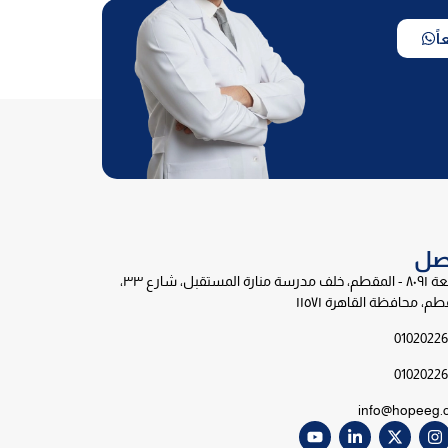
ً
اصل
قطعة ٨٠٩١ - المقطم، خلف مدرسة منارة المستقبل، شارع ٣٣،
طم، محافظة القاهرة ١١٥٧١
0102022
0102022
info@hopeeg.