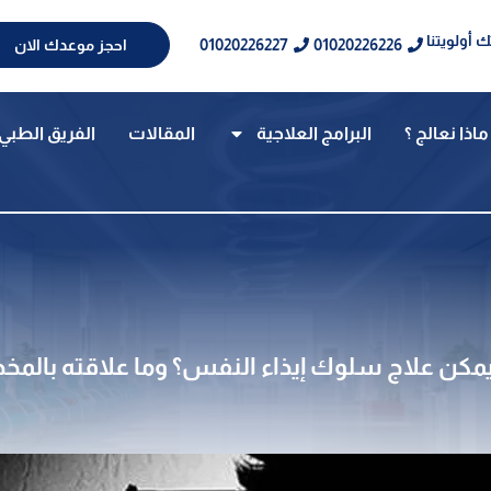
 أولويتنا
01020226227
01020226226
احجز موعدك الان
ماذا نعالج ؟
البرامج العلاجية
المقالات
الفريق الطبي
مكن علاج سلوك إيذاء النفس؟ وما علاقته بالمخد