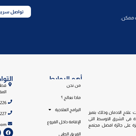
تواصل سريعا
 ممكن.
أهم الروابط
التو
من نحن
المق
ماذا نعالج ؟
6226
البرامج العلاجية
اج الادمان وذلك بتميز
6227
دة فى الشرق الاوسط التى
الإقامة داخل الفروع
com
زة على جائزة افضل مجتمع
الفريق الطبي