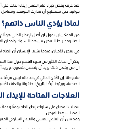
لقد عرف بعض خبراء علم النفس إيذاء الذات على أ
جوانبه، حتى نستطيع أن نتدارك الموقف، ونتعامل
لماذا يؤذي الناس ذاتهم؟
من الممكن ان نقول ان أصل الإيذاء الذاتي هو أل
ايضا، وقد ربط البعض بين هذا السلوك وادمان الم
في بعض الأحيان، عندما يشعر الإنسان أن الحياة لا 
يذكر أن هناك الكثير من سوء الفهم حول هذا السلو
ان من يفعل ذلك يريد أن يتحسن شعوره، ويريد أ
ملحوظة: إن الأذى الذاتي في حد ذاته ليس مرضًا عق
الصدمة، ويرتبط أيضًا بتاريخ الطفولة والعنف الأس
العلاجات المتاحة للإيذاء ال
يتطلب القضاء على سلوك إيذاء الذات وقتًا وعملًا 
المصاب بهذا المرض.
وقد تبين أن العلاج النفسي والعلاج السلوكي المعرفي (CBT) يساعد على تعلم تغيير أنماط التفكير السلبية وتطوير مهارات الأفراد في التعامل مع المواقف التي تسبب