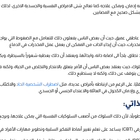
نه إدمان، ويمكن علاجه كما تعالج شتى الامراض النفسية والجسدية الاخرى، لذل
 بشكل صحيح مع المصابين.
م عاطفي عميق، حيث أن بعض الناس يفعلون ذلك للتعامل مع الضغوط التي يواجهونه
خدرات، حيث أن إيذاء الذات من الممكن ان يعمل عمل المخدرات في الدماغ.
تطاق، يلجأ الى اصابة ذاته، وايذائها، ويعتقد أن ذلك يعطيه شعوراً بالسيطرة، وي
ك، حيث يعتقد بعض الناس أن الأمر يتعلق بالانتحار والتخلص من الحياة، ولكنه ف
ن يتوقف عن ذلك، ولكنه لا يستطيع ذلك.
ليًا، على الرغم من ارتباطه بأمراض عديدة، مثل
اضطراب الشخصية الحاد
والاكتئاب
ري وإدمان الكحول في العائلة والاعتداء الجنسي أو الجسدي.
ذاتي:
طويلاً، لأن ذلك السلوك من أصعب السلوكيات النفسية التي يمكن علاجها، ويرجع ذلك
 الأذى الذاتي.