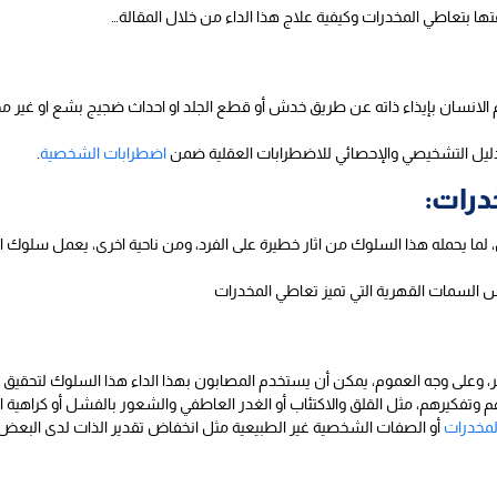
ا بتعاطي المخدرات وكيفية علاج هذا الداء من خلال المقالة…
لانسان بإيذاء ذاته عن طريق خدش أو قطع الجلد او احداث ضجيج بشع او غير محتمل،
ليل التشخيصي والإحصائي للاضطرابات العقلية ضمن
اضطرابات الشخصية
.
درات:
فس، لما يحمله هذا السلوك من اثار خطيرة على الفرد، ومن ناحية اخرى، يعمل سلوك
فس السمات القهرية التي تميز تعاطي المخدرات
ر، وعلى وجه العموم، يمكن أن يستخدم المصابون بهذا الداء هذا السلوك لتحقيق عد
هم وتفكيرهم، مثل القلق والاكتئاب أو الغدر العاطفي والشعور بالفشل أو كراهية 
لمخدرات
أو الصفات الشخصية غير الطبيعية مثل انخفاض تقدير الذات لدى البعض.