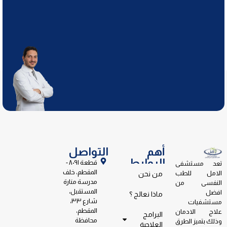
أهم
التواصل
الروابط
قطعة ٨٠٩١ -
تعد مستشفى
المقطم، خلف
الامل للطب
من نحن
مدرسة منارة
النفسى من
المستقبل،
افضل
ماذا نعالج ؟
شارع ٣٣،
مستشفيات
المقطم،
علاج الادمان
البرامج
محافظة
وذلك بتميز الطرق
العلاجية