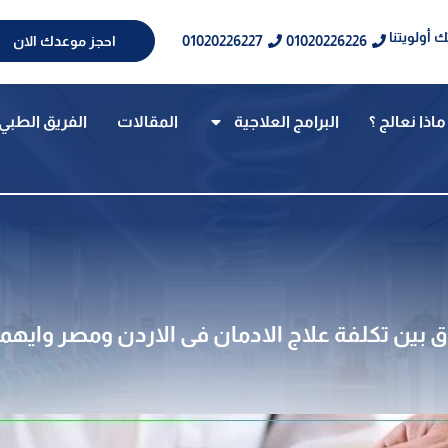
 أولويتنا
01020226227
01020226226
احجز موعدك الان
ماذا نعالج ؟
البرامج العلاجية
المقالات
الفريق الطبي
ق بين تكلفة علاج الادمان فى الاردن ومصر وايهما