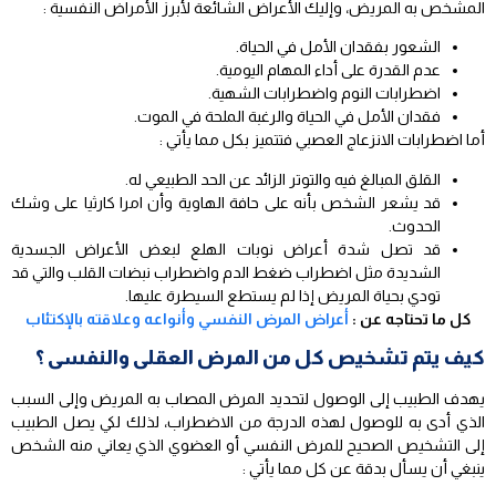
المشخص به المريض، وإليك الأعراض الشائعة لأبرز الأمراض النفسية :
الشعور بفقدان الأمل في الحياة.
عدم القدرة على أداء المهام اليومية.
اضطرابات النوم واضطرابات الشهية.
فقدان الأمل في الحياة والرغبة الملحة في الموت.
أما اضطرابات الانزعاج العصبي فتتميز بكل مما يأتي :
القلق المبالغ فيه والتوتر الزائد عن الحد الطبيعي له.
قد يشعر الشخص بأنه على حافة الهاوية وأن امرا كارثيا على وشك
الحدوث.
قد تصل شدة أعراض نوبات الهلع لبعض الأعراض الجسدية
الشديدة مثل اضطراب ضغط الدم واضطراب نبضات القلب والتي قد
تودي بحياة المريض إذا لم يستطع السيطرة عليها.
كل ما تحتاجه عن :
أعراض المرض النفسي وأنواعه وعلاقته بالإكتئاب
كيف يتم تشخيص كل من المرض العقلى والنفسى ؟
يهدف الطبيب إلى الوصول لتحديد المرض المصاب به المريض وإلى السبب
الذي أدى به للوصول لهذه الدرجة من الاضطراب، لذلك لكي يصل الطبيب
إلى التشخيص الصحيح للمرض النفسي أو العضوي الذي يعاني منه الشخص
ينبغي أن يسأل بدقة عن كل مما يأتي :