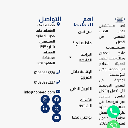
أهم
التواصل
الروابط
قطعة ٨٠٩١ -
تعد مستشفى
المقطم، خلف
الامل للطب
من نحن
مدرسة منارة
النفسى من
المستقبل،
افضل
ماذا نعالج ؟
شارع ٣٣،
مستشفيات
المقطم،
علاج الادمان
البرامج
محافظة
وذلك بتميز الطرق
العلاجية
القاهرة ١١٥٧١
الحديثة للعلاج
التى تقدمها وهى
الإقامة داخل
01020226226
المؤسسة
الفروع
الوحيدة فى
01020226227
الشرق الاوسط
الفريق الطبي
التى تعمل بشكل
info@hopeeg.com
اقليمى وعالمى
الأسئلة
عبر فروعها فى
الشائعة
العالم والحائزة
على جائزة افضل
تواصل معنا
مجتمع علاجى
لسنة 2026/2023.