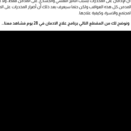
ر أن الإدمان على المخدرات يسبب التأثير النفسي والجسدي على المدمن فقط، ولا ي
يدرك المدمن كل هذه العواقب ولكن حتما سيعرف بعد ذلك أن أضرار المخدرات على الم
لمجتمع والاسرة، وكيفية علاجها.
ونوضح لك من المقطع التالي برنامج علاج الادمان في 28 يوم فشاهد معنا…