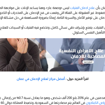
ان بأن
علاج ادمان الفتيات
ليس «وصمة عار»، وهنا يساعد الإناث على مواجهة المش
غوط غير المقبولة على الفتاة التي وقعت فى فخ الإدمان على المخدرات أو الكحول،
ن على توفير الأمان والسرية التامة، إيمانًا بضرورة المساهمة في حل مشكلة 
فتيات، يتمتع بإشراف طبي نسائي كامل، وتخضع فيه الفتيات أو السيدات للعلاج
لتأهيل النفسي السلوكي.
اقرأ المزيد حول :
أفضل مركز لعلاج الإدمان في عمان
السكان البالغ عددهم حينها 28 مليون نسمة.
راص الكبتاجون