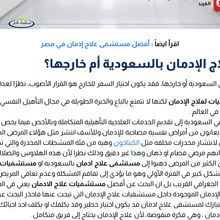
اقرأ ايضاً :
أفضل مستشفى علاج إدمان في مصر
الإدمان بالسعودية أم خارجها؟
السعودية أو خارجها، فقد يكون اختيار السفر للخارج هو القرار الأصوب، نظرًا لعد
 لعلاج الإدمان
لكنها لا تتمتع بالباع والخبرة الطويلة في مجال التأهيل النف
ي العالم .
 السعودية إلى تقديم الخدمات العلاجية التأهيلية المتكاملة وبالأخص فيما يخص
ن يعانون من أمراض نفسية مصاحبة للإدمان وللأسف انتشر مثل هؤلاء المرضى 
ل لانتشار مخدرات مخلقه مثل
الكبتاجون
وهيه من فئة المنشطات المخدرة والتي ت
هم مرضي فصام او ذهان وهذا غير دقيق وذلك نظرا لأن هذه الهلاوس والضلال
 الكثير من المرضى ذهبوا إلى
مستشفى علاج ادمان
بالسعوديه او
مستشفيات لع
كل كبير في الفترة الأولي وهو ما يؤدي إلى تفاقم المشكلة وعدم تعافي المري
ع الجغرافي القريب بل ان البحث عن أفضل
مستشفيات علاج الادمان
يعني في ال
ج الإدمان الموجودة داخل مستشفيات علاج الإدمان التي تبحث عنها فاحذر البحث ع
ختيارك لمستشفى علاج ادمان قد يكون اختيار خطير وقد يكلفك او يكلف احد احبائك حيا
ان ، وهي فكرة منقوصة، لأن علاج الإدمان يحتاج إلى فريق متكامل.