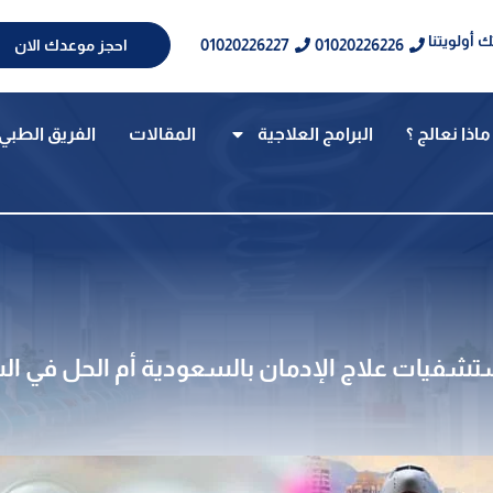
 أولويتنا
01020226227
01020226226
احجز موعدك الان
ماذا نعالج ؟
البرامج العلاجية
المقالات
الفريق الطبي
تشفيات علاج الإدمان بالسعودية أم الحل في الس