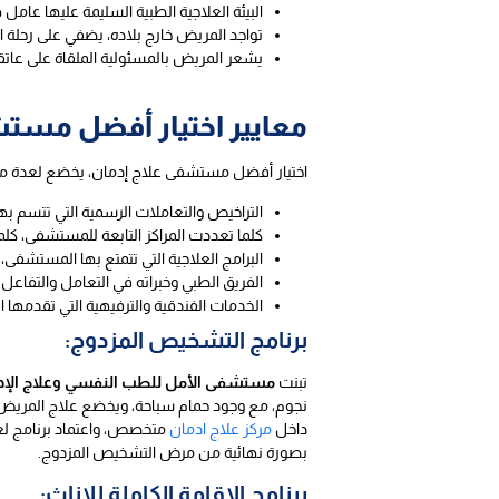
البيئة العلاجية الطبية السليمة عليها عامل
تواجد المريض خارج بلاده، يضفي على رحلة ال
يشعر المريض بالمسئولية الملقاة على عاتقه ل
معايير اختيار أفضل مست
اختيار أفضل مستشفى علاج إدمان، يخضع لعدة معا
التراخيص والتعاملات الرسمية التي تتسم ب
كلما تعددت المراكز التابعة للمستشفى، كلم
البرامج العلاجية التي تتمتع بها المستشفى
الفريق الطبي وخبراته في التعامل والتفاعل 
الخدمات الفندقية والترفيهية التي تقدمها
برنامج التشخيص المزدوج:
تبنت
مستشفى الأمل للطب النفسي وعلاج الإد
نجوم، مع وجود حمام سباحة، ويخضع علاج المريض ا
داخل
مركز علاج ادمان
متخصص، واعتماد برنامج لعلا
بصورة نهائية من مرض التشخيص المزدوج.
برنامج الإقامة الكاملة للإناث: