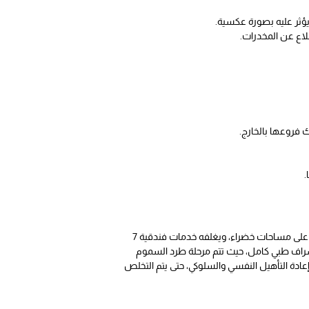
 يؤثر عليه بصورة عكسية.
قلاع عن المخدرات.
 فروعها بالخارج.
.
بمصر، منذ الوهلة الأولى إنشاء أول مركز للتشخيص المزدوج بالوطن العربي، على مساحات خضراء، ويغلفه خدمات فندقية 7
إشراف طبي كامل، حيث تتم مرحلة طرد السموم
عادة التأهيل النفسي والسلوكي، حتى يتم التخلص