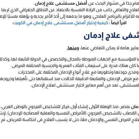
 هام جدًا في مشوار البحث عن
أفضل مستشفى علاج إدمان
.
علاج والتعافي جانب من الراحة النفسية بالابتعاد عن النطاق الجغرافي الذي لربما
لالتزام بالبرنامج العلاجي، وهو ما يدفعه إلى أخذ الأمر بجدية و يؤهله نفسيًا للإ
اقرأ ايضاً :
كيفية إختيار أفضل مستشفى علاج إدمان في الكويت
شفى علاج إدمان
يير هامة لا يمكن التغاضي عنها،
ومنها:
ها المؤسسة مع الجهات المنوطة بالمجال والتخصص في الدولة التابعة لها، وكذلك
ا كان هناك قدرة على استيعاب الفئات العمرية والجنسية المختلفة للمرضى.
، ومدى جودتها وتطورها مع علاج أنواع الإدمان المختلفة على المخدرات.
مع مرضى الإدمان، والمتابعة الدقيقة للحالات منذ استقبالها حتى تأهيلها وخروجها
 المستشفى، تعد من أهم معايير اختيار مستشفى لعلاج الإدمان.
مان
لمُصاب بالتشخيص المزدوج، (الأمراض النفسية والعقلية المصاحبة للإدمان)، ل
ج المرض النفسي والإدمان معًا، حتى لا يتسبب العلاج فى انتكاسة للمريض، ثم إ