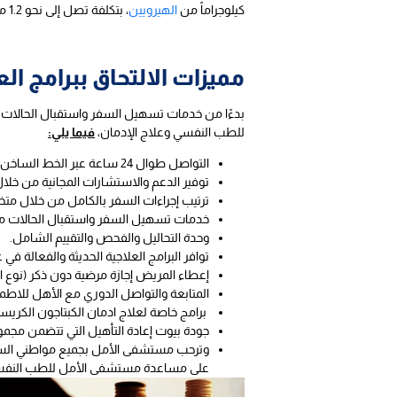
كيلوجراماً من
الهيرويين
، بتكلفة تصل إلى نحو 1.2 مليار يورو.
مميزات الالتحاق ببرامج 
بدءًا من خدمات تسهيل السفر واستقبال الحالات من 
للطب النفسي وعلاج الإدمان،
فيما يلي:
التواصل طوال 24 ساعة عبر الخط الساخن وعلى مدار الأسبوع للرد على استفساراتكم والأمور التي تقلق المرضى وذويهم.
توفير الدعم والاستشارات المجانية من خلا
ترتيب إجراءات السفر بالكامل من خلال م
خدمات تسهيل السفر واستقبال الحالات من
وحدة التحاليل والفحص والتقييم الشامل.
توافر البرامج العلاجية الحديثة والفعالة في علاج الإدمان، منها برنامج 7 أيام/
إعطاء المريض إجازة مرضية دون ذكر (نوع ا
المتابعة والتواصل الدوري مع الأهل للاطم
برامج خاصة لعلاج ادمان الكبتاجون الكريستا
جودة بيوت إعادة التأهيل التي تتضمن مجم
وترحب مستشفى الأمل بجميع مواطني السعو
على مساعدة مستشفى الأمل للطب النفسي