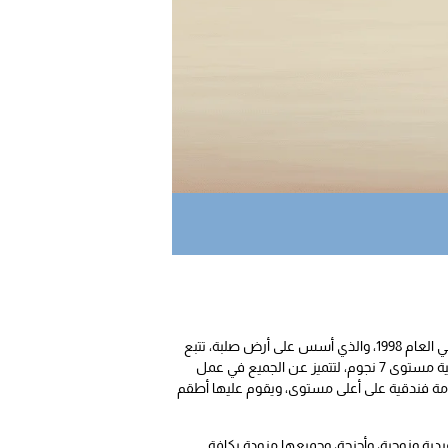
«سوف تشعر أنك في المنزل».. هو النهج الذي وضعته مستشفى الأمل للطب النفسي وعلاج الإدمان منذ اللبنة الأولى للمؤسسة في العام 1998، والذي أسس على أرض صلبة، تتبع
أحدث الطرازات المعمارية، وكذلك اختيار أجود الأثاثات ومحتويات الغرف والأجنحة،ووسائل الترفيه، وتقدم مراكز الأمل، خدماتها الفندقية مستوى 7 نجوم، لتتميز عن الجميع في عمل
نظومة فندقية على أعلى مستوى، ويقوم عليها أطقم
ردية وزوجية، وأجنحة، وجميعها مزودة بكافة