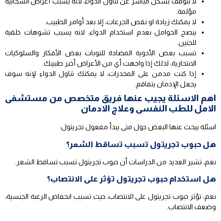
لا تتوقف بشكل مباشر عن تناول الدواء، لأنه يسبب أعراض انسحابية
مؤلمة.
لا يمكنك زيادة او نقص الجرعات، إلا بعد أوامر الطبيب.
ينصح الحوامل بعدم استخدام الدواء، لانه يسبب تشوهات خلقية
للجنين.
تسبب بعض الأدوية المضادة للنوبات بعض الأفكار والسلوكيات
الانتحارية، لذلك إذا واجهت أي من الأعراض أخبر طبيبك.
إذا كنت مدمن على المخدرات، لا يمكنك تناول الدواء لإنه سوف
يجعل الإدمان يتفاقم.
اهم الاسئلة يجيب عنها فريق متخصص من مستشفى
الامل للطب النفسى وعلاج الادمان
اسئلة يبحث عنها البعض حول متى يبدأ مفعول تجريتول:
هل حبوب تجريتول تسبب تساقط الشعر؟
نعم، تشير العديد من الدراسات أن حبوب تجريتول تسبب تساقط الشعر.
هل استخدام حبوب تجريتول تؤثر على الانتصاب؟
نعم، تؤثر حبوب تجريتول على الانتصاب، حيث تسبب انخفاض الرغبة الجنسية،
وضعف الانتصاب.