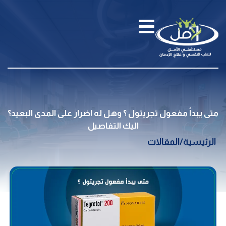
متى يبدأ مفعول تجريتول ؟ وهل له اضرار على المدى البعيد؟
اليك التفاصيل
الرئيسية
/
المقالات