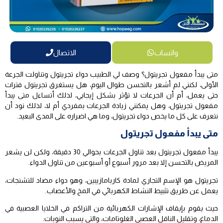
واتساب
الاتصال
متى يبدأ مفعول تجريتول؟ وصف لي الطبيب دواء تجريتول وتناولت الجرعة
الأولى، لكنني لم أشعر بالتحسن طوال اليوم، هل يستغرق تجريتول فترات
حتى يعمل، أم أن الجرعات لا تؤثر بشكل إيجابي، لذلك أتساءل متى يبدأ
مفعول تجريتول، وهل يمكنني زيادة الجرعات بمفردي أم لا، لذلك نود أن
نتعرف على كل ما يخص دواء تجريتول، وما هي اضراره على المدى البعيد.
متى يبدأ مفعول تجريتول
يبدأ مفعول تجريتول بعد تناول الجرعات بحوالي 30 دقيقة، ولكن لن يشعر
المريض بالتحسن إلا بعد مرور أسبوع أو أسبوعين من تناول الدواء.
تجريتول هو الإسم التجاري لمادة كاربامازيبين، وهو دواء مضاد للتشنجات،
يعمل عن طريق تثبيط النشاط الكهربائي في المخ والأعصاب.
حيث يقوم بإيقاف الإشارات الكهربائية من التراكم في الخلايا العصبية في
الدماغ، وتقليل الناقل العصبي الغلوتامات، والتي يسبب النوبات.