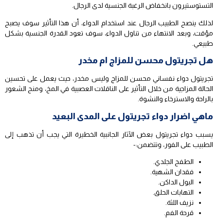
التستوستيرون بانخفاض الرغبة الجنسية لدى الرجال.
لذلك ينصح الطبيب الرجال عند استخدام الدواء، أن هذا التأثير سوف يصبح
مؤقت، وبعد الانتهاء من تناول الدواء، سوف تعود القدرة الجنسية بشكل
طبيعي.
هل تجريتول محسن للمزاج ام مخدر
تجريتول دواء نفساني محسن للمزاج وليس مخدر، حيث يعمل على تحسين
الحالة المزاجية من خلال التأثير على الناقلات العصبية في المخ، ومنح الشعور
بالراحة والاسترخاء والنشوة.
ماهي اضرار دواء تجريتول على المدى البعيد
يسبب دواء تجريتول بعض الآثار الجانبية الخطيرة التي يجب أن تذهب إلى
الطبيب على الفور، وتتضمن:-
الطفح الجلدي.
فقدان الشهية.
البول الداكن.
التهابات الحلق.
نزيف اللثة.
قرحة الفم.