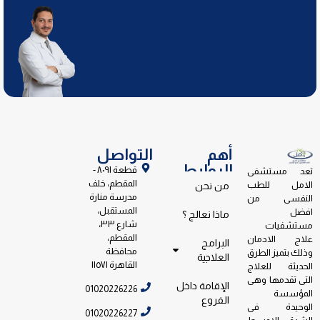
أهم
التواصل
الروابط
قطعة ٨٠٩١ -
تعد مستشفى
المقطم، خلف
الامل للطب
من نحن
مدرسة منارة
النفسى من
المستقبل،
افضل
ماذا نعالج ؟
شارع ٣٣،
مستشفيات
المقطم،
علاج الادمان
البرامج
محافظة
وذلك بتميز الطرق
العلاجية
القاهرة ١١٥٧١
الحديثة للعلاج
التى تقدمها وهى
الإقامة داخل
01020226226
المؤسسة
الفروع
الوحيدة فى
01020226227