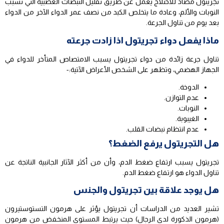
تجريتول مضاد للاختلاج يعمل عن طريق تقليل النبضات العصبية التي تسبب
النوبات والألم، وعادة ما يتخلص الكبد من نصف عمر الدواء الآخر من الدواء
بعد يوم من تناول الجرعة.
ماذا يفعل دواء تجريتول اذا زادت جرعته
تناول جرعة زائدة من دواء تجريتول يسبب الامتصاص المتأخر للدواء في
الجهاز الهضمي، وتظهر على الشخص الأعراض الآتية:-
الدوخة.
عدم التوازن.
النوبات.
الغيبوبة.
عدم انتظام نبضات القلب.
هل التجريتول يرفع الضغط؟
تجريتول يسبب ارتفاع ضغط الدم، وأن من أكثر الآثار الجانبية الناتجة عن
تناول الدواء هو ارتفاع ضغط الدم.
هل يوجد علاقة بين تجريتول والجنس
تشير العديد من الدراسات أن تجريتول يؤثر على هرمون التستوستيرون
(هرمون الذكورة لدى الرجال) حيث يرتبط المستوى المنخفض من هرمون