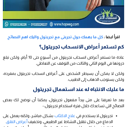
اقرأ ايضا :
كل ما يهمك حول تجربتى مع تجريتول واليك اهم النصائح
كم تستمر أعراض الانسحاب تجريتول؟
عادة ما تستمر أعراض انسحاب تجريتول من أسبوع حتى 10 أيام، ولكن تبلغ
ذروتها في اليوم الثاني والثالث من التوقف عن التعاطي.
ولكن لا يمكن أن يسيطر الشخص على أعراض انسحاب تجريتول بمفرده،
ولكن يستوجب الذهاب إلى الطبيب.
ما عليك الانتباه له عند استعمال تجريتول
بعد ما تعرفنا على متى يبدأ مفعول تجريتول، يمكننا أن نوضح لك بعض
النصائح التي تساعدك خلال فترة استخدام تجريتول:-
تجريتول لا يستخدم في
علاج الاكتئاب
بشكل مباشر، ولكنه يعمل على
الدماغ من خلال تقليل النشاط غير الطبيعي، وتخفيف
أعراض القلق
.