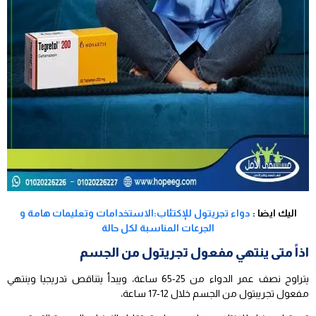
اليك ايضا :
دواء تجريتول للإكتئاب:الاستخدامات وتعليمات هامة و
الجرعات المناسبة لكل حالة
اذاً متى ينتهي مفعول تجريتول من الجسم
يتراوح نصف عمر الدواء من 25-65 ساعة، ويبدأ يتناقص تدريجيا وينتهي
مفعول تجريبتول من الجسم خلال 12-17 ساعة،