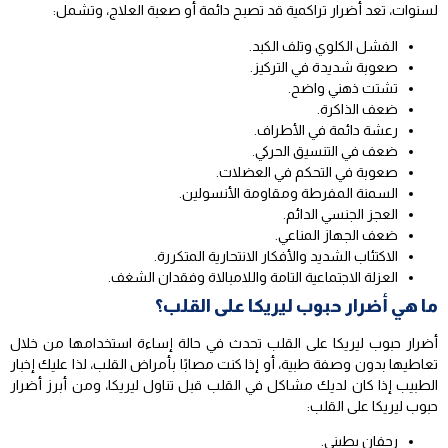
لسنوات، تعد أضرار تراكمية قد تصبح دائمة أو صعبة العلاج، وتشمل:
الفشل الكلوي وتلف الكبد.
صعوبة شديدة في التركيز.
تشتت ذهني واضح.
ضعف الذاكرة.
رعشة دائمة في الأطراف.
ضعف في التنسيق الحركي.
صعوبة في التحكم في العضلات.
السمنة المفرطة ومقاومة الأنسولين.
العجز الجنسي الدائم.
ضعف الجهاز المناعي.
الاكتئاب الشديد والأفكار الانتحارية المتكررة.
العزلة الاجتماعية التامة واللامبالاة وفقدان الشغف.
ما هي أضرار حبوب ليريكا على القلب؟
أضرار حبوب ليريكا على القلب تحدث في حالة إساءة استخدامها من خلال
تعاطيها بدون وصفة طبية، أو إذا كنت مصابًا بأمراض القلب، لذا عليك إخبار
الطبيب إذا كان لديك مشاكل في القلب قبل تناول ليريكا، ومن أبرز أضرار
حبوب ليريكا على القلب:
رجفان بطيني.