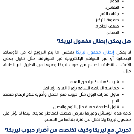
الدوار.
النعاس.
جفاف الفم.
صعوبة التركيز.
ضعف الذاكرة.
الصداع.
هل يمكن إبطال مفعول ليريكا؟
لا يمكن
إبطال مفعول ليريكا
بعكس ما يتم الترويج له في الأوساط
الإدمانية أو عبر المواقع الإلكترونية غير الموثوقة، مثل تناول بعض
الأعشاب لتنظيف الجسم من حبوب ليريكا وغيرها من الطرق غير الطبية،
مثل:
شرب كميات كبيرة من المياه.
ممارسة الرياضة الشاقة بإفراز العرق بإفراط.
تناول مدرات البول مثل حبوب منع الحمل وأدوية علاج ارتفاع ضغط
الدم.
تناول أطعمة معينة مثل الثوم والبصل.
كافة هذه الوسائل وغيرها تعرض صحتك لمخاطر عديدة، بينما لا تؤثر على
مفعول ليريكا ولا تقلل من فترة بقائها في الجسم.
تجربتي مع ليريكا وكيف تخلصت من أضرار حبوب ليريكا؟