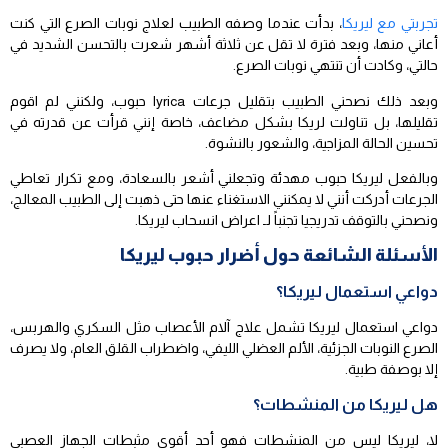
تجربتي مع ليريكا
، بدأت عندما وصفه الطبيب لعلاج نوبات الصرع التي كنت
أعاني منها، وبعد فترة لا تقل عن ثلاثة أشهر شعرت بالتحسن الشديد في
حالتي، وكادت أن تنتهي نوبات الصرع.
وبعد ذلك نصحني الطبيب بتقليل جرعات lyrica حبوب، ولكنني لم اقوم
تقليلها، بل تناولت لريكا بشكل مضاعف، خاصة إنني قرأت عن قدرته في
تحسين الحالة المزاجية، والشعور بالنشوة.
وبالفعل ليريكا حبوب مهدئة وتجعلني أشعر بالسعادة، ومع تكرار تعاطي
الجرعات أدركت أنني لا يمكنني الاستغناء عنها حتى ذهبت إلى الطبيب المعالج،
ونصحني بالتوقف تدريجيا تجنباً لـ اعراض انسحاب ليريكا.
الأسئلة الشائعة حول أضرار حبوب ليريكا
دواعي استعمال ليريكا؟
دواعي استعمال ليريكا تشمل علاج آلام الأعصاب مثل السكري والهربس،
الصرع النوبات الجزئية، الألم العضلي الليفي، واضطراب القلق العام، ولا يصرف
إلا بوصفة طبية.
هل ليريكا من المنشطات؟
لا، ليريكا ليس من المنشطات فهو أحد أقوى مثبطات الجهاز العصبي