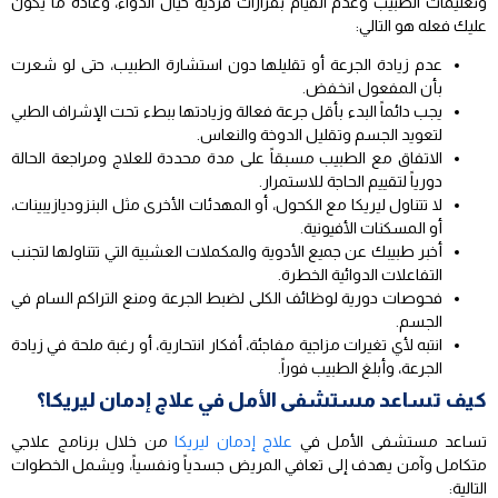
وتعليمات الطبيب وعدم القيام بقرارات فردية حيال الدواء، وعادة ما يكون
عليك فعله هو التالي:
عدم زيادة الجرعة أو تقليلها دون استشارة الطبيب، حتى لو شعرت
بأن المفعول انخفض.
يجب دائماً البدء بأقل جرعة فعالة وزيادتها ببطء تحت الإشراف الطبي
لتعويد الجسم وتقليل الدوخة والنعاس.
الاتفاق مع الطبيب مسبقاً على مدة محددة للعلاج ومراجعة الحالة
دورياً لتقييم الحاجة للاستمرار.
لا تتناول ليريكا مع الكحول، أو المهدئات الأخرى مثل البنزوديازيبينات،
أو المسكنات الأفيونية.
أخبر طبيبك عن جميع الأدوية والمكملات العشبية التي تتناولها لتجنب
التفاعلات الدوائية الخطرة.
فحوصات دورية لوظائف الكلى لضبط الجرعة ومنع التراكم السام في
الجسم.
انتبه لأي تغيرات مزاجية مفاجئة، أفكار انتحارية، أو رغبة ملحة في زيادة
الجرعة، وأبلغ الطبيب فوراً.
كيف تساعد مستشفى الأمل في علاج إدمان ليريكا؟
تساعد مستشفى الأمل في
علاج إدمان ليريكا
من خلال برنامج علاجي
متكامل وآمن يهدف إلى تعافي المريض جسدياً ونفسياً، ويشمل الخطوات
التالية: