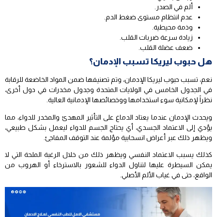
ألم في الصدر.
عدم انتظام مستوى ضغط الدم.
وذمة محيطية.
زيادة سرعة ضربات القلب.
ضعف عضلة القلب.
هل حبوب ليريكا تسبب الإدمان؟
نعم، تسبب حبوب ليريكا الإدمان، وتم تصنيفها ضمن المواد الخاضعة للرقابة
في الجدول الخامس في الولايات المتحدة وجدول مخدرات في دول أخرى،
نظراً لإمكانية سوء استخدامها ووخصائصها الإدمانية العالية.
ويحدث الإدمان عندما يعتاد الدماغ على التأثير المهدئ والمخدر للدواء، مما
يؤدي إلى الاعتماد الجسدي، أي يحتاج الجسم للدواء ليعمل بشكل طبيعي،
ويظهر ذلك عبر أعراض انسحابية مؤلمة عند التوقف المفاجئ.
كذلك يسبب الاعتماد النفسي ويظهر ذلك من خلال الرغبة الملحة التي لا
يمكن السيطرة عليها لتناول الدواء للشعور بالاسترخاء أو الهروب من
الواقع، حتى في غياب الألم الأصلي.