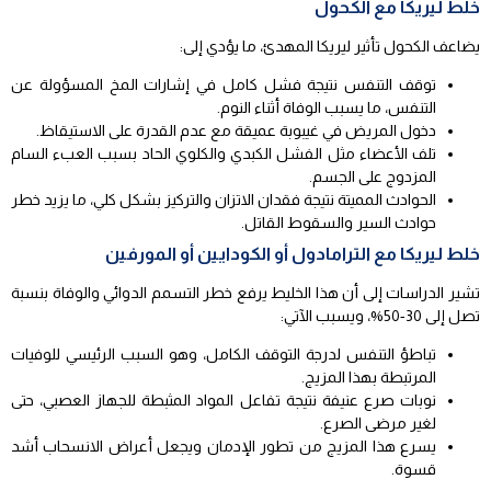
خلط ليريكا مع الكحول
يضاعف الكحول تأثير ليريكا المهدئ، ما يؤدي إلى:
توقف التنفس نتيجة فشل كامل في إشارات المخ المسؤولة عن
التنفس، ما يسبب الوفاة أثناء النوم.
دخول المريض في غيبوبة عميقة مع عدم القدرة على الاستيقاظ.
تلف الأعضاء مثل الفشل الكبدي والكلوي الحاد بسبب العبء السام
المزدوج على الجسم.
الحوادث المميتة نتيجة فقدان الاتزان والتركيز بشكل كلي، ما يزيد خطر
حوادث السير والسقوط القاتل.
خلط ليريكا مع الترامادول أو الكودايين أو المورفين
تشير الدراسات إلى أن هذا الخليط يرفع خطر التسمم الدوائي والوفاة بنسبة
تصل إلى 30-50%، ويسبب الآتي:
تباطؤ التنفس لدرجة التوقف الكامل، وهو السبب الرئيسي للوفيات
المرتبطة بهذا المزيج.
نوبات صرع عنيفة نتيجة تفاعل المواد المثبطة للجهاز العصبي، حتى
لغير مرضى الصرع.
يسرع هذا المزيج من تطور الإدمان ويجعل أعراض الانسحاب أشد
قسوة.