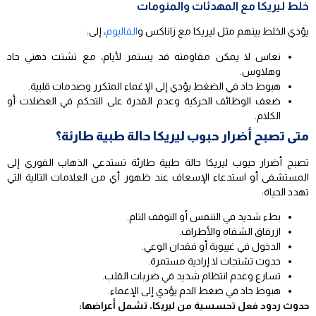
خلط ليريكا مع المهدئات والمنومات
يؤدي الخلط بينهم مثل ليريكا مع زاناكس و
الفاليوم
، إلى:
نعاس لا يمكن مقاومته قد يستمر لأيام، مع تشتت ذهني حاد
وهلاوس.
هبوط حاد في الضغط يؤدي إلى الإغماء المتكرر وصدمات قلبية.
ضعف الوظائف الحركية وعدم القدرة على التحكم في العضلات أو
الكلام.
متى تصبح أضرار حبوب ليريكا حالة طبية طارئة؟
تصبح أضرار حبوب ليريكا حالة طبية طارئة تستدعي الذهاب الفوري إلى
المستشفى أو استدعاء الإسعاف عند ظهور أي من العلامات التالية التي
تهدد الحياة:
بطء شديد في التنفس أو التوقف التام.
ازرقاق الشفاه والأطراف.
الدخول في غيبوبة أو فقدان الوعي.
حدوث تشنجات لا إرادية مستمرة.
تسارع وعدم انتظام شديد في ضربات القلب.
هبوط حاد في ضغط الدم يؤدي إلى الإغماء.
حدوث ردود فعل تحسسية من ليريكا، تشمل أعراضها: