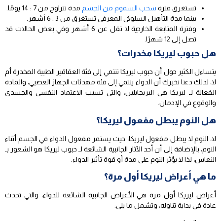
تستغرق فترة
سحب السموم من الجسم
مدة تتراوح من 7 : 14 يومًا.
بينما مدة التأهيل السلوكي المعرفي تستغرق من 3 : 6 أشهر.
وفترة المتابعة الخارجية لا تقل عن 6 أشهر وفي بعض الحالات قد
تصل إلى 12 شهرًا.
هل حبوب ليريكا مخدرات؟
يتساءل الكثير حول أن حبوب ليريكا تنتمي إلى فئة العقاقير الطبية المخدرة أم
لا، لذلك دعنا نخبرك أن الدواء ينتمي إلى فئة مهدئات الجهاز العصبي، والمادة
الفعالة لـ ليريكا هي البريجابلين، والتي تسبب الاعتماد النفسي والجسدي
والوقوع في الإدمان.
هل النوم يبطل مفعول ليريكا؟
لا، النوم لا يبطل مفعول ليريكا، حيث يستمر مفعول الدواء في الجسم أثناء
النوم، بالإضافة إلى أن أحد الآثار الجانبية الشائعة لـ حبوب ليريكا هو الشعور بـ
النعاس، لذا لا يؤثر النوم على مدة أو قوة تأثير الدواء.
ما هي أعراض ليريكا أول مرة؟
أعراض ليريكا أول مرة هي الأعراض الجانبية الشائعة للدواء، والتي تحدث
عادة في بداية تناوله، وتشمل ما يلي: