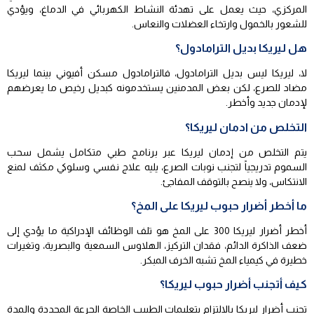
المركزي، حيث يعمل على تهدئة النشاط الكهربائي في الدماغ، ويؤدي
للشعور بالخمول وارتخاء العضلات والنعاس.
هل ليريكا بديل الترامادول؟
لا، ليريكا ليس بديل الترامادول، فالترامادول مسكن أفيوني بينما ليريكا
مضاد للصرع، لكن بعض المدمنين يستخدمونه كبديل رخيص ما يعرضهم
لإدمان جديد وأخطر.
التخلص من ادمان ليريكا؟
يتم التخلص من إدمان ليريكا عبر برنامج طبي متكامل يشمل سحب
السموم تدريجياً لتجنب نوبات الصرع، يليه علاج نفسي وسلوكي مكثف لمنع
الانتكاس، ولا ينصح بالتوقف المفاجئ.
ما أخطر أضرار حبوب ليريكا على المخ؟
أخطر أضرار ليريكا 300 على المخ هو تلف الوظائف الإدراكية ما يؤدي إلى
ضعف الذاكرة الدائم، فقدان التركيز، الهلاوس السمعية والبصرية، وتغيرات
خطيرة في كيمياء المخ تشبه الخرف المبكر.
كيف أتجنب أضرار حبوب ليريكا؟
تجنب أضرار ليريكا بالالتزام بتعليمات الطبيب الخاصة الجرعة المحددة والمدة