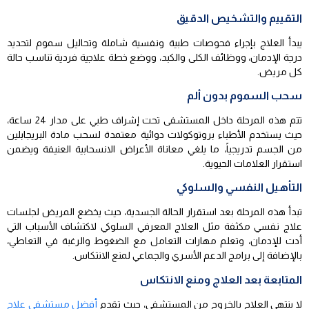
التقييم والتشخيص الدقيق
يبدأ العلاج بإجراء فحوصات طبية ونفسية شاملة وتحاليل سموم لتحديد
درجة الإدمان، ووظائف الكلى والكبد، ووضع خطة علاجية فردية تناسب حالة
كل مريض.
سحب السموم بدون ألم
تتم هذه المرحلة داخل المستشفى تحت إشراف طبي على مدار 24 ساعة،
حيث يستخدم الأطباء بروتوكولات دوائية معتمدة لسحب مادة البريجابلين
من الجسم تدريجياً، ما يلغي معاناة الأعراض الانسحابية العنيفة ويضمن
استقرار العلامات الحيوية.
التأهيل النفسي والسلوكي
تبدأ هذه المرحلة بعد استقرار الحالة الجسدية، حيث يخضع المريض لجلسات
علاج نفسي مكثفة مثل العلاج المعرفي السلوكي لاكتشاف الأسباب التي
أدت للإدمان، وتعلم مهارات التعامل مع الضغوط والرغبة في التعاطي،
بالإضافة إلى برامج الدعم الأسري والجماعي لمنع الانتكاس.
المتابعة بعد العلاج ومنع الانتكاس
لا ينتهي العلاج بالخروج من المستشفى، حيث تقدم
أفضل مستشفى علاج