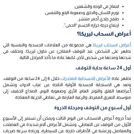
انتفاخ في الوجه والشفتين.
تورم اللسان والحلق وصعوبة البلع والتنفس.
طفح جلدي أحمر منتشر.
ارتفاع درجة حرارة الجسم “الحمى”.
أعراض انسحاب ليريكا؟
أعراض انسحاب ليريكا
هي مجموعة من العلامات الجسدية والنفسية التي
تظهر على الشخص عند التوقف المفاجئ عن تناول ليريكا، وتختلف في
شدتها ومدتها من شخص لآخر، لكنها عادة ما تأخذ المراحل التالية:
أول 24 ساعة بداية التوقف
تظهر عادة
الأعراض الانسحابية للمخدرات
خلال 6 إلى 24 ساعة من التوقف،
وتعد هي الاستجابة الجسدية الأولية الناتجة عن غياب الدواء، وتشمل
أعراضها القلق والتوتر العام، الأرق وصعوبة النوم، الصداع الخفيف إلى
متوسط، التعرق المفرط، والرغبة العارمة في تعاطي الجرعة المعتادة.
أول أسبوع من التوقف ومرحلة الذروة
تبدأ ذروة أعراض الانسحاب من اليوم الثالث ويمكن أن تستمر إلى الأسبوع
الأول من التوقف عن التعاطي، وتشمل الأعراض آلام شديدة في العضلات
والمفاصل ورعشة في الأطراف خارجة عن السيطرة، وزيادة سرعة ضربات