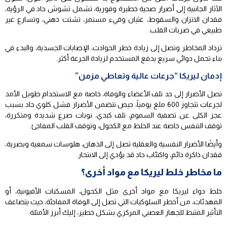
الآثار الجانبية إلى أضرار صحية خطيرة وفورية، تشمل تشوش حاد في الرؤية،
فقدان الاتزان والسقوط، غثيان وقيء مستمر، تشتت ذهني، وتسارع غير
طبيعي في ضربات القلب.
تزداد المخاطر وتصل إلى زيادة خطر الحوادث، الإصابات الجسدية، والبدء في
بناء تحمل دوائي سريع يدفع المستخدم لزيادة الجرعة أكثر.
إدمان ليريكا “جرعات عالية وتعاطي مزمن”
تصل الأضرار إلى حد تلف الأعضاء والوفاة، خاصة مع الاستخدام طويل الأمد
لجرعات تتجاوز 600 ملغ يومياً، حيص تتضمن الأضرار فشل كلوي حاد بسبب
عجز الكلى عن تصفية السموم، تلف كبدي، نوبات صرع شديدة ومتكررة،
توقف التنفس خاصة عند الخلط مع الكحول، وتوقف القلب المفاجئ.
وأيضًا الأضرار النفسية والعقلية تصل إلى الذهان، هلوسات سمعية وبصرية،
فقدان ذاكرة دائم، واكتئاب حاد قد يؤدي إلى الانتحار.
ما مخاطر خلط ليريكا مع مواد أخرى؟
خلط دواء ليريكا مع مواد أخرى مثل الكحول، المسكنات الأفيونية، أو
المهدئات، من أخطر السلوكيات التي تصل إلى الوفاة المفاجئة، حيث يتضاعف
التأثير المثبط للجهاز العصبي المركزي بشكل خطير، إليك أبرز الأمثلة: