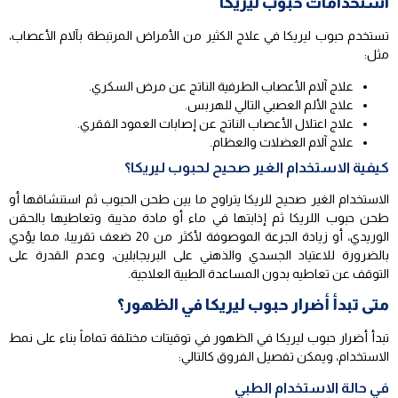
استخدامات حبوب ليريكا
تستخدم حبوب ليريكا في علاج الكثير من الأمراض المرتبطة بآلام الأعصاب،
مثل:
علاج آلام الأعصاب الطرفية الناتج عن مرض السكري.
علاج الألم العصبي التالي للهربس.
علاج اعتلال الأعصاب الناتج عن إصابات العمود الفقري.
علاج آلام العضلات والعظام.
كيفية الاستخدام الغير صحيح لحبوب ليريكا؟
الاستخدام الغير صحيح للريكا يتراوح ما بين طحن الحبوب ثم استنشاقها أو
طحن حبوب اللريكا ثم إذابتها في ماء أو مادة مذيبة وتعاطيها بالحقن
الوريدي، أو زيادة الجرعة الموصوفة لأكثر من 20 ضعف تقريبا، مما يؤدي
بالضرورة للاعتياد الجسدي والذهني على البريجابلين، وعدم القدرة على
التوقف عن تعاطيه بدون المساعدة الطبية العلاجية.
متى تبدأ أضرار حبوب ليريكا في الظهور؟
تبدأ أضرار حبوب ليريكا في الظهور في توقيتات مختلفة تماماً بناء على نمط
الاستخدام، ويمكن تفصيل الفروق كالتالي:
في حالة الاستخدام الطبي