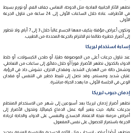
تظهر الآثار الجانبية العادية مثل الدوخة، النعاس، جفاف الفم، أو تورم بسيط
في الأطراف، عادة خلال الساعات الأولى إلى 24 ساعة من تناول الجرعة
الأولى.
وتكون أعراض مؤقتة يتكيف معها الجسم غالباً خلال 3 إلى 7 أيام، ولا تتطور
إلى أضرار خطيرة طالما تم الالتزام بالجرعة المحددة من الطبيب.
إساءة استخدام ليريكا
عند تناول جرعات أعلى من الموصوفة طبيًا، أو طحن الكبسولات، أو خلط
الدواء بالكحول، تظهر الأضرار فوراً أو خلال دقائق إلى ساعات من التعاطي،
وتشمل حالة من الهذيان الشديد، وفقدان الاتزان، تشوش حاد في الرؤية،
غثيان شديد ومستمر، وقد تصل إلى تثبيط خطير في التنفس أو فقدان
الوعي في الجلسة الأولى، ما يهدد الحياة مباشرة.
إدمان حبوب ليريكا
تظهر أضرار إدمان ليريكا بعد أسبوعين إلى شهر من الاستخدام المنتظم
بجرعات عالية، حيث يتغير آلية عمل الدماغ كيميائيًا، وتتحول الأضرار إلى
أمراض مزمنة نتيجة الاعتماد الجسدي والنفسي على الدواء، والحاجة لزيادة
الجرعة باستمرار للحصول على نفس المفعول.
وتظهر أيضًا أعراض انسحاب مثل الآلام الجسدية والنفسية العنيفة بمجرد