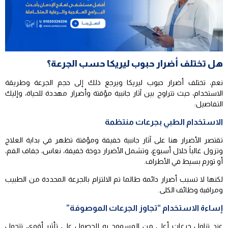
هل تختلف أضرار حبوب ليريكا حسب الجرعة؟
نعم، تختلف أضرار حبوب ليريكا ويرجع ذلك إلى حجم الجرعة وطريقة
الاستخدام، حيث تتراوح بين آثار جانبية مؤقتة وأضرار مهددة للحياة، وإليك
التفاصيل:
الاستخدام الطبي بجرعات منتظمة
تقتصر الأضرار هنا على آثار جانبية خفيفة ومؤقتة تظهر في بداية العلاج
وتزول غالباً خلال أسبوع، وتشمل الأضرار دوخة خفيفة، نعاس، جفاف الفم،
أو تورم بسيط في الأطراف.
لكنها لا تسبب أضرار دائمة طالما تم الالتزام بالجرعة المحددة من الطبيب
ومراقبة وظائف الكلى.
إساءة الاستخدام “تجاوز الجرعات الموصوفة”
عند تناول جرعات أعلى من المسموح به للحصول على تأثير أقوى، تتحول