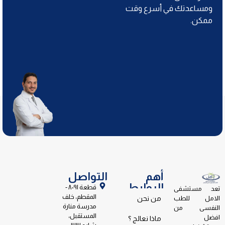
ومساعدتك في أسرع وقت
ممكن.
أهم
التواصل
الروابط
قطعة ٨٠٩١ -
تعد مستشفى
المقطم، خلف
الامل للطب
من نحن
مدرسة منارة
النفسى من
المستقبل،
افضل
ماذا نعالج ؟